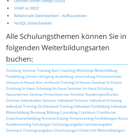
Domain Driven Design (DDD)
SOAP vs. REST
Relationale Datenbanken - Aufbauwissen
NoSQL-Datenbanken
Alle Schulungsthemen können Sie in
folgenden Weiterbildungsarten
buchen:
Schulung
Seminar
Training
Kurs
Coaching
Workshop
Weiterbildung
Fortbildung
Lernen
Lehrgang
Ausbildung
Umschulung
Firmenseminar
Inhouse
In-House-Kurs
In-House-Training
In-House-Seminar
In-House-
Schulung
In-Haus-Schulung
Im-Haus-Seminar
Im-Haus-Schulung
Hausinternes Seminar
Firmeninternes Seminar
Kundenspezifisches
Seminar
Individuelles Seminar
Individual-Seminar
Individual-Schulung
Individual-Training
On-Demand-Training
Individual-Fortbildung
Individual-
Weiterbildung
Beratung
Bildung
Consulting
Crashkurs
Crashkurse
Erwachsenenbildung
Firmenschulung
Firmentraining
Fortbildungen
Kurse
Kundentraining
Schulungen
Schulungsangebot
Seminarangebot
Seminare
Trainingsangebot
Umschulungen
Unterricht
Weiterbildungen