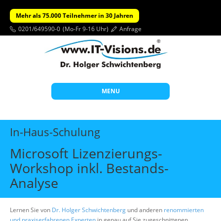
Mehr als 75.000 Teilnehmer in 30 Jahren
0201/649590-0
(Mo-Fr 9-16 Uhr)
Anfrage
MENU
Start
In-Haus-Schulung
Themen
Microsoft Lizenzierungs-
Beratung
Workshop inkl. Bestands-
Individuelle Schulungen
Analyse
Offene Seminare
Lernen Sie von
Dr. Holger Schwichtenberg
Wissen
und anderen
renommierten
und praxiserfahrenen Experten
in genau auf Sie zugeschnittenen