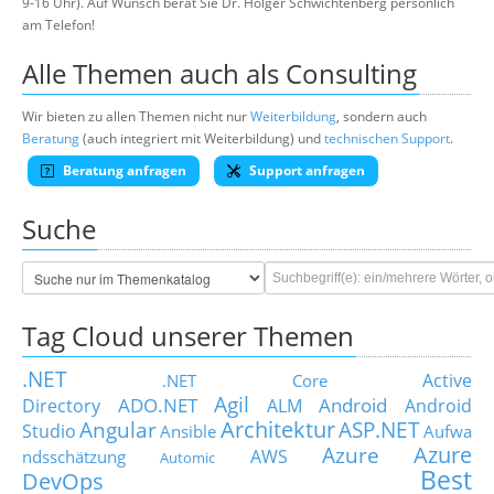
9-16 Uhr). Auf Wunsch berät Sie Dr. Holger Schwichtenberg persönlich
am Telefon!
Alle Themen auch als Consulting
Wir bieten zu allen Themen nicht nur
Weiterbildung
, sondern auch
Beratung
(auch integriert mit Weiterbildung) und
technischen Support
.
Beratung anfragen
Support anfragen
Suche
Tag Cloud unserer Themen
.NET
Active
.NET Core
Agil
ADO.NET
Android
Directory
ALM
Android
Architektur
Angular
ASP.NET
Studio
Ansible
Aufwa
Azure
Azure
AWS
ndsschätzung
Automic
Best
DevOps