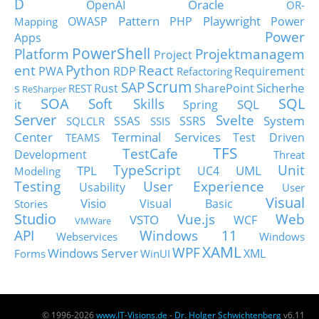
D
Oracle
OpenAI
OR-
Pattern
Playwright
OWASP
PHP
Power
Mapping
Power
Apps
PowerShell
Platform
Projektmanagem
Project
ent
Python
React
PWA
RDP
Requirement
Refactoring
Scrum
SAP
Sicherhe
s
Rust
SharePoint
REST
ReSharper
SOA
SQL
Soft Skills
it
SQL
Spring
Server
Svelte
System
SSAS
SSRS
SQLCLR
SSIS
Center
Terminal Services
Test Driven
TEAMS
TFS
TestCafe
Development
Threat
TypeScript
Unit
TPL
UML
UC4
Modeling
Testing
User Experience
Usability
User
Visual
Visio
Visual Basic
Stories
Studio
Vue.js
Web
VSTO
WCF
VMWare
API
Windows 11
Webservices
Windows
XAML
WPF
Windows Server
XML
Forms
WinUI
© 1996-2026
www.IT-Visions.de
-
Dr. Holger Schwichtenberg
v6.11