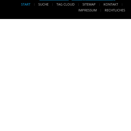
START
SUCHE
TAG CLOUD
SITEMAP
KONTAKT
IMPRESSUM
RECHTLICHES