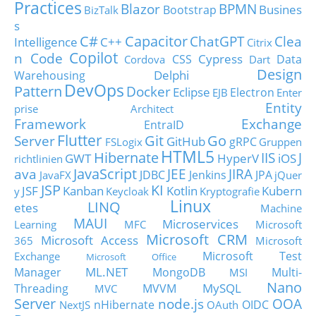
Practices
Blazor
BPMN
Busines
Bootstrap
BizTalk
s
C#
Capacitor
ChatGPT
Clea
Intelligence
C++
Citrix
Copilot
n Code
Cypress
CSS
Data
Cordova
Dart
Design
Delphi
Warehousing
DevOps
Pattern
Docker
Eclipse
Electron
EJB
Enter
Entity
prise Architect
Framework
Exchange
EntraID
Flutter
Git
Go
Server
GitHub
gRPC
FSLogix
Gruppen
HTML5
Hibernate
IIS
J
GWT
HyperV
iOS
richtlinien
JavaScript
ava
JEE
JIRA
JDBC
Jenkins
JPA
JavaFX
jQuer
JSP
KI
JSF
Kanban
Kotlin
Kubern
y
Keycloak
Kryptografie
Linux
LINQ
etes
Machine
MAUI
Microservices
Learning
MFC
Microsoft
Microsoft CRM
Microsoft Access
365
Microsoft
Microsoft Test
Exchange
Microsoft Office
ML.NET
Manager
MongoDB
Multi-
MSI
Nano
MySQL
Threading
MVVM
MVC
Server
node.js
OOA
nHibernate
OIDC
NextJS
OAuth