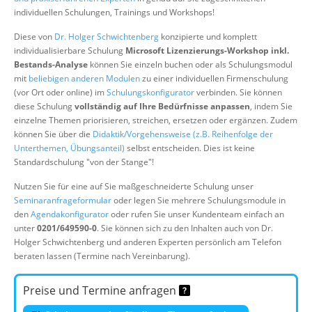
Über uns
individuellen Schulungen, Trainings und Workshops!
Suche
Diese von
Dr. Holger Schwichtenberg
konzipierte und komplett
individualisierbare Schulung
Microsoft Lizenzierungs-Workshop inkl.
Bestands-Analyse
können Sie einzeln buchen oder als Schulungsmodul
mit
beliebigen anderen Modulen
zu einer individuellen Firmenschulung
(vor Ort oder online) im
Schulungskonfigurator
verbinden. Sie können
diese Schulung
vollständig auf Ihre Bedürfnisse anpassen
, indem Sie
einzelne Themen priorisieren, streichen, ersetzen oder ergänzen. Zudem
können Sie über die
Didaktik/Vorgehensweise (z.B. Reihenfolge der
Unterthemen, Übungsanteil)
selbst entscheiden. Dies ist keine
Standardschulung "von der Stange"!
Nutzen Sie für eine auf Sie maßgeschneiderte Schulung unser
Seminaranfrageformular
oder legen Sie mehrere Schulungsmodule in
den
Agendakonfigurator
oder rufen Sie unser Kundenteam einfach an
unter
0201/649590-0
. Sie können sich zu den Inhalten auch von Dr.
Holger Schwichtenberg und anderen Experten persönlich am Telefon
beraten lassen (Termine nach Vereinbarung).
Preise und Termine anfragen