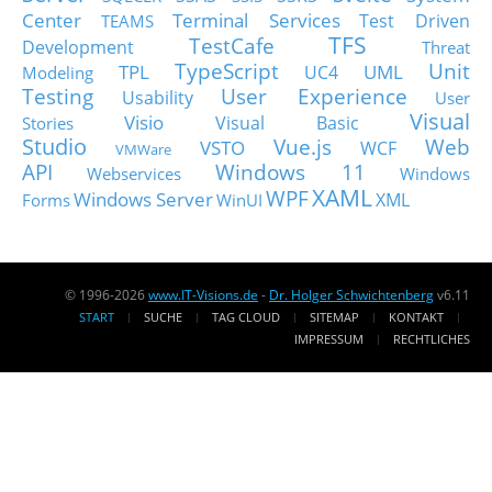
Center
Terminal Services
Test Driven
TEAMS
TFS
TestCafe
Development
Threat
TypeScript
Unit
TPL
UML
UC4
Modeling
Testing
User Experience
Usability
User
Visual
Visio
Visual Basic
Stories
Studio
Vue.js
Web
VSTO
WCF
VMWare
API
Windows 11
Webservices
Windows
XAML
WPF
Windows Server
XML
Forms
WinUI
© 1996-2026
www.IT-Visions.de
-
Dr. Holger Schwichtenberg
v6.11
START
SUCHE
TAG CLOUD
SITEMAP
KONTAKT
IMPRESSUM
RECHTLICHES