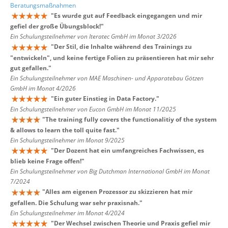
Beratungsmaßnahmen
"
Es wurde gut auf Feedback eingegangen und mir
gefiel der große Übungsblock!
"
Ein Schulungsteilnehmer von Iteratec GmbH im Monat 3/2026
"
Der Stil, die Inhalte während des Trainings zu
"entwickeln", und keine fertige Folien zu präsentieren hat mir sehr
gut gefallen.
"
Ein Schulungsteilnehmer von MAE Maschinen- und Apparatebau Götzen
GmbH im Monat 4/2026
"
Ein guter Einstieg in Data Factory.
"
Ein Schulungsteilnehmer von Eucon GmbH im Monat 11/2025
"
The training fully covers the functionalitiy of the system
& allows to learn the toll quite fast.
"
Ein Schulungsteilnehmer im Monat 9/2025
"
Der Dozent hat ein umfangreiches Fachwissen, es
blieb keine Frage offen!
"
Ein Schulungsteilnehmer von Big Dutchman International GmbH im Monat
7/2024
"
Alles am eigenen Prozessor zu skizzieren hat mir
gefallen. Die Schulung war sehr praxisnah.
"
Ein Schulungsteilnehmer im Monat 4/2024
"
Der Wechsel zwischen Theorie und Praxis gefiel mir