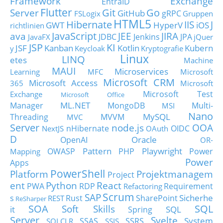
Framework
Exchange
EntraID
Flutter
Git
Go
Server
GitHub
gRPC
FSLogix
Gruppen
HTML5
Hibernate
IIS
J
GWT
HyperV
iOS
richtlinien
JavaScript
ava
JEE
JIRA
JDBC
Jenkins
JPA
JavaFX
jQuer
JSP
KI
JSF
Kanban
Kotlin
Kubern
y
Keycloak
Kryptografie
Linux
LINQ
etes
Machine
MAUI
Microservices
Learning
MFC
Microsoft
Microsoft CRM
Microsoft Access
365
Microsoft
Microsoft Test
Exchange
Microsoft Office
ML.NET
Manager
MongoDB
Multi-
MSI
Nano
MySQL
Threading
MVVM
MVC
Server
node.js
OOA
nHibernate
OIDC
NextJS
OAuth
D
Oracle
OpenAI
OR-
Pattern
Playwright
OWASP
PHP
Power
Mapping
Power
Apps
PowerShell
Platform
Projektmanagem
Project
ent
Python
React
PWA
RDP
Requirement
Refactoring
Scrum
SAP
Sicherhe
s
Rust
SharePoint
REST
ReSharper
SOA
SQL
Soft Skills
it
SQL
Spring
Server
Svelte
System
SSAS
SSRS
SQLCLR
SSIS