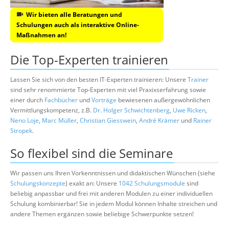
Wir bieten alle Beratungen und
Schulungen auch als interaktive Online-
Maßnahmen an!
Die Top-Experten trainieren
Lassen Sie sich von den besten IT-Experten trainieren: Unsere
Trainer
sind sehr renommierte Top-Experten mit viel Praxixserfahrung sowie
einer durch
Fachbücher
und
Vorträge
bewiesenen außergewöhnlichen
Vermittlungskompetenz, z.B.
Dr. Holger Schwichtenberg
,
Uwe Ricken
,
Neno Loje
,
Marc Müller
,
Christian Giesswein
,
André Krämer
und
Rainer
Stropek
.
So flexibel sind die Seminare
Wir passen uns Ihren Vorkenntnissen und didaktischen Wünschen (siehe
Schulungskonzepte
) exakt an: Unsere
1042 Schulungsmodule
sind
beliebig anpassbar und frei mit anderen Modulen zu einer individuellen
Schulung kombinierbar! Sie in jedem Modul können Inhalte streichen und
andere Themen ergänzen sowie beliebige Schwerpunkte setzen!