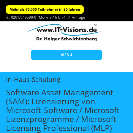
Mehr als 75.000 Teilnehmer in 30 Jahren
0201/649590-0
(Mo-Fr 9-16 Uhr)
Anfrage
MENU
Start
In-Haus-Schulung
Themen
Software Asset Management
Beratung
(SAM): Lizensierung von
Individuelle Schulungen
Microsoft-Software / Microsoft-
Offene Seminare
Lizenzprogramme / Microsoft
Licensing Professional (MLP)
Wissen