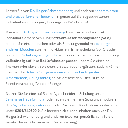
Über uns
Lernen Sie von
Dr. Holger Schwichtenberg
und anderen
renommierten
Suche
und praxiserfahrenen Experten
in genau auf Sie zugeschnittenen
individuellen Schulungen, Trainings und Workshops!
Diese von
Dr. Holger Schwichtenberg
konzipierte und komplett
individualisierbare Schulung
Software Asset Management (SAM)
können Sie einzeln buchen oder als Schulungsmodul mit
beliebigen
anderen Modulen
zu einer individuellen Firmenschulung (vor Ort oder
online) im
Schulungskonfigurator
verbinden. Sie können diese Schulung
vollständig auf Ihre Bedürfnisse anpassen
, indem Sie einzelne
Themen priorisieren, streichen, ersetzen oder ergänzen. Zudem können
Sie über die
Didaktik/Vorgehensweise (z.B. Reihenfolge der
Unterthemen, Übungsanteil)
selbst entscheiden. Dies ist keine
Standardschulung "von der Stange"!
Nutzen Sie für eine auf Sie maßgeschneiderte Schulung unser
Seminaranfrageformular
oder legen Sie mehrere Schulungsmodule in
den
Agendakonfigurator
oder rufen Sie unser Kundenteam einfach an
unter
0201/649590-0
. Sie können sich zu den Inhalten auch von Dr.
Holger Schwichtenberg und anderen Experten persönlich am Telefon
beraten lassen (Termine nach Vereinbarung).