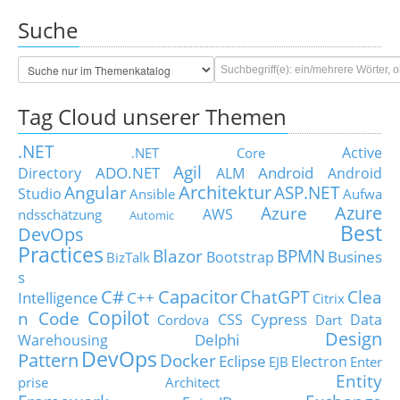
Suche
Tag Cloud unserer Themen
.NET
Active
.NET Core
Agil
ADO.NET
Android
Directory
ALM
Android
Architektur
Angular
ASP.NET
Studio
Ansible
Aufwa
Azure
Azure
AWS
ndsschätzung
Automic
Best
DevOps
Practices
Blazor
BPMN
Busines
Bootstrap
BizTalk
s
C#
Capacitor
ChatGPT
Clea
Intelligence
C++
Citrix
Copilot
n Code
Cypress
CSS
Data
Cordova
Dart
Design
Delphi
Warehousing
DevOps
Pattern
Docker
Eclipse
Electron
EJB
Enter
Entity
prise Architect