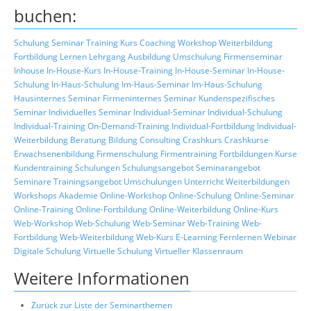
buchen:
Schulung
Seminar
Training
Kurs
Coaching
Workshop
Weiterbildung
Fortbildung
Lernen
Lehrgang
Ausbildung
Umschulung
Firmenseminar
Inhouse
In-House-Kurs
In-House-Training
In-House-Seminar
In-House-
Schulung
In-Haus-Schulung
Im-Haus-Seminar
Im-Haus-Schulung
Hausinternes Seminar
Firmeninternes Seminar
Kundenspezifisches
Seminar
Individuelles Seminar
Individual-Seminar
Individual-Schulung
Individual-Training
On-Demand-Training
Individual-Fortbildung
Individual-
Weiterbildung
Beratung
Bildung
Consulting
Crashkurs
Crashkurse
Erwachsenenbildung
Firmenschulung
Firmentraining
Fortbildungen
Kurse
Kundentraining
Schulungen
Schulungsangebot
Seminarangebot
Seminare
Trainingsangebot
Umschulungen
Unterricht
Weiterbildungen
Workshops
Akademie
Online-Workshop
Online-Schulung
Online-Seminar
Online-Training
Online-Fortbildung
Online-Weiterbildung
Online-Kurs
Web-Workshop
Web-Schulung
Web-Seminar
Web-Training
Web-
Fortbildung
Web-Weiterbildung
Web-Kurs
E-Learning
Fernlernen
Webinar
Digitale Schulung
Virtuelle Schulung
Virtueller Klassenraum
Weitere Informationen
Zurück zur Liste der Seminarthemen