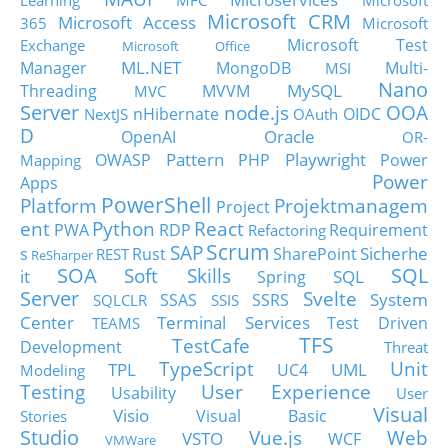
Learning
MFC
Microsoft
Microsoft CRM
Microsoft Access
365
Microsoft
Microsoft Test
Exchange
Microsoft Office
ML.NET
Manager
MongoDB
Multi-
MSI
Nano
MySQL
Threading
MVVM
MVC
Server
node.js
OOA
nHibernate
OIDC
NextJS
OAuth
D
Oracle
OpenAI
OR-
Pattern
Playwright
OWASP
PHP
Power
Mapping
Power
Apps
PowerShell
Platform
Projektmanagem
Project
ent
Python
React
PWA
RDP
Requirement
Refactoring
Scrum
SAP
Sicherhe
s
Rust
SharePoint
REST
ReSharper
SOA
SQL
Soft Skills
it
SQL
Spring
Server
Svelte
System
SSAS
SSRS
SQLCLR
SSIS
Center
Terminal Services
Test Driven
TEAMS
TFS
TestCafe
Development
Threat
TypeScript
Unit
TPL
UML
UC4
Modeling
Testing
User Experience
Usability
User
Visual
Visio
Visual Basic
Stories
Studio
Vue.js
Web
VSTO
WCF
VMWare