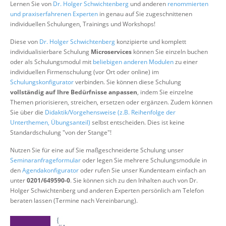
Lernen Sie von
Dr. Holger Schwichtenberg
und anderen
renommierten
Über uns
und praxiserfahrenen Experten
in genau auf Sie zugeschnittenen
individuellen Schulungen, Trainings und Workshops!
Suche
Diese von
Dr. Holger Schwichtenberg
konzipierte und komplett
individualisierbare Schulung
Microservices
können Sie einzeln buchen
oder als Schulungsmodul mit
beliebigen anderen Modulen
zu einer
individuellen Firmenschulung (vor Ort oder online) im
Schulungskonfigurator
verbinden. Sie können diese Schulung
vollständig auf Ihre Bedürfnisse anpassen
, indem Sie einzelne
Themen priorisieren, streichen, ersetzen oder ergänzen. Zudem können
Sie über die
Didaktik/Vorgehensweise (z.B. Reihenfolge der
Unterthemen, Übungsanteil)
selbst entscheiden. Dies ist keine
Standardschulung "von der Stange"!
Nutzen Sie für eine auf Sie maßgeschneiderte Schulung unser
Seminaranfrageformular
oder legen Sie mehrere Schulungsmodule in
den
Agendakonfigurator
oder rufen Sie unser Kundenteam einfach an
unter
0201/649590-0
. Sie können sich zu den Inhalten auch von Dr.
Holger Schwichtenberg und anderen Experten persönlich am Telefon
beraten lassen (Termine nach Vereinbarung).