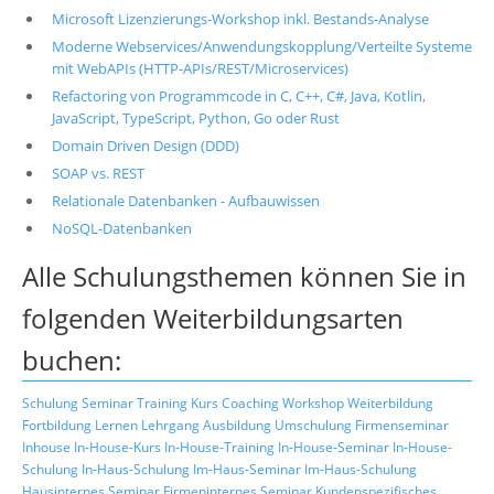
Microsoft Lizenzierungs-Workshop inkl. Bestands-Analyse
Moderne Webservices/Anwendungskopplung/Verteilte Systeme
mit WebAPIs (HTTP-APIs/REST/Microservices)
Refactoring von Programmcode in C, C++, C#, Java, Kotlin,
JavaScript, TypeScript, Python, Go oder Rust
Domain Driven Design (DDD)
SOAP vs. REST
Relationale Datenbanken - Aufbauwissen
NoSQL-Datenbanken
Alle Schulungsthemen können Sie in
folgenden Weiterbildungsarten
buchen:
Schulung
Seminar
Training
Kurs
Coaching
Workshop
Weiterbildung
Fortbildung
Lernen
Lehrgang
Ausbildung
Umschulung
Firmenseminar
Inhouse
In-House-Kurs
In-House-Training
In-House-Seminar
In-House-
Schulung
In-Haus-Schulung
Im-Haus-Seminar
Im-Haus-Schulung
Hausinternes Seminar
Firmeninternes Seminar
Kundenspezifisches