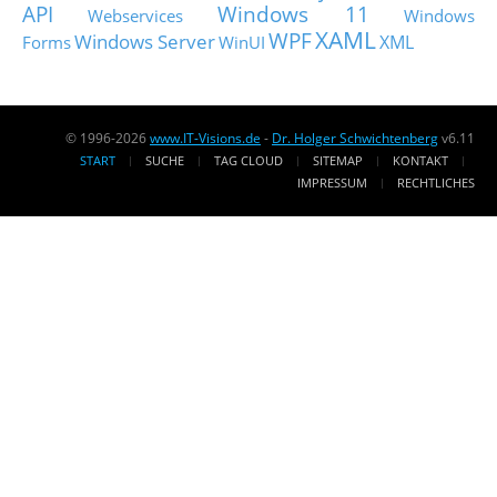
API
Windows 11
Webservices
Windows
XAML
WPF
Windows Server
XML
Forms
WinUI
© 1996-2026
www.IT-Visions.de
-
Dr. Holger Schwichtenberg
v6.11
START
SUCHE
TAG CLOUD
SITEMAP
KONTAKT
IMPRESSUM
RECHTLICHES