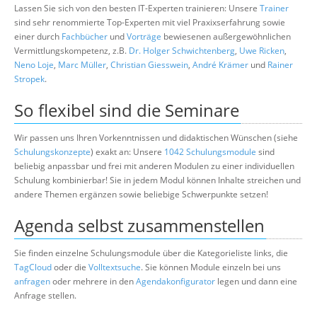
Lassen Sie sich von den besten IT-Experten trainieren: Unsere
Trainer
sind sehr renommierte Top-Experten mit viel Praxixserfahrung sowie
einer durch
Fachbücher
und
Vorträge
bewiesenen außergewöhnlichen
Vermittlungskompetenz, z.B.
Dr. Holger Schwichtenberg
,
Uwe Ricken
,
Neno Loje
,
Marc Müller
,
Christian Giesswein
,
André Krämer
und
Rainer
Stropek
.
So flexibel sind die Seminare
Wir passen uns Ihren Vorkenntnissen und didaktischen Wünschen (siehe
Schulungskonzepte
) exakt an: Unsere
1042 Schulungsmodule
sind
beliebig anpassbar und frei mit anderen Modulen zu einer individuellen
Schulung kombinierbar! Sie in jedem Modul können Inhalte streichen und
andere Themen ergänzen sowie beliebige Schwerpunkte setzen!
Agenda selbst zusammenstellen
Sie finden einzelne Schulungsmodule über die Kategorieliste links, die
TagCloud
oder die
Volltextsuche
. Sie können Module einzeln bei uns
anfragen
oder mehrere in den
Agendakonfigurator
legen und dann eine
Anfrage stellen.