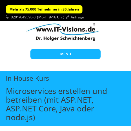
Mehr als 75.000 Teilnehmer in 30 Jahren
0201/649590-0
(Mo-Fr 9-16 Uhr)
Anfrage
MENU
Start
In-House-Kurs
Themen
Microservices erstellen und
Beratung
betreiben (mit ASP.NET,
Individuelle Schulungen
ASP.NET Core, Java oder
Offene Seminare
node.js)
Wissen