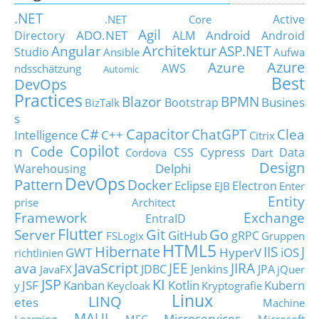
.NET
Active
.NET Core
Agil
ADO.NET
Android
Directory
ALM
Android
Architektur
Angular
ASP.NET
Studio
Ansible
Aufwa
Azure
Azure
AWS
ndsschätzung
Automic
Best
DevOps
Practices
Blazor
BPMN
Busines
Bootstrap
BizTalk
s
C#
Capacitor
ChatGPT
Clea
Intelligence
C++
Citrix
Copilot
n Code
Cypress
CSS
Data
Cordova
Dart
Design
Delphi
Warehousing
DevOps
Pattern
Docker
Eclipse
Electron
EJB
Enter
Entity
prise Architect
Framework
Exchange
EntraID
Flutter
Git
Go
Server
GitHub
gRPC
FSLogix
Gruppen
HTML5
Hibernate
IIS
J
GWT
HyperV
iOS
richtlinien
JavaScript
ava
JEE
JIRA
JDBC
Jenkins
JPA
JavaFX
jQuer
JSP
KI
JSF
Kanban
Kotlin
Kubern
y
Keycloak
Kryptografie
Linux
LINQ
etes
Machine
MAUI
Microservices