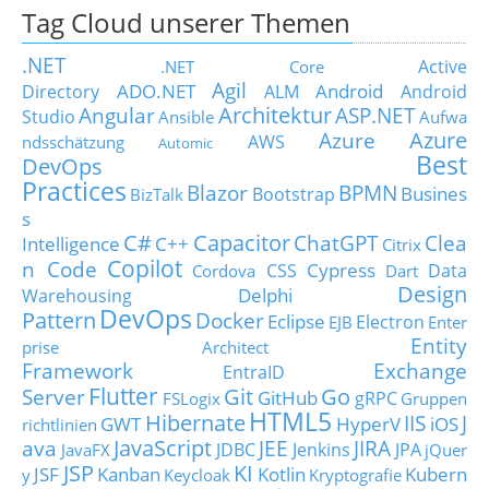
Tag Cloud unserer Themen
.NET
Active
.NET Core
Agil
ADO.NET
Android
Directory
ALM
Android
Architektur
Angular
ASP.NET
Studio
Ansible
Aufwa
Azure
Azure
AWS
ndsschätzung
Automic
Best
DevOps
Practices
Blazor
BPMN
Busines
Bootstrap
BizTalk
s
C#
Capacitor
ChatGPT
Clea
Intelligence
C++
Citrix
Copilot
n Code
Cypress
CSS
Data
Cordova
Dart
Design
Delphi
Warehousing
DevOps
Pattern
Docker
Eclipse
Electron
EJB
Enter
Entity
prise Architect
Framework
Exchange
EntraID
Flutter
Git
Go
Server
GitHub
gRPC
FSLogix
Gruppen
HTML5
Hibernate
IIS
J
GWT
HyperV
iOS
richtlinien
JavaScript
ava
JEE
JIRA
JDBC
Jenkins
JPA
JavaFX
jQuer
JSP
KI
JSF
Kanban
Kotlin
Kubern
y
Keycloak
Kryptografie