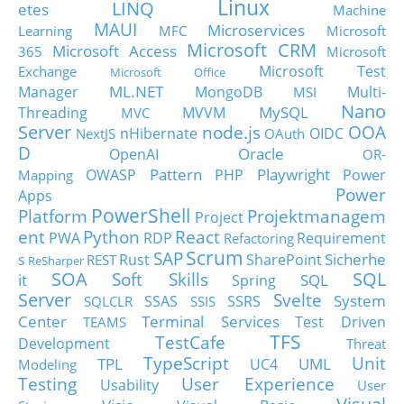
Linux
LINQ
etes
Machine
MAUI
Microservices
Learning
MFC
Microsoft
Microsoft CRM
Microsoft Access
365
Microsoft
Microsoft Test
Exchange
Microsoft Office
ML.NET
Manager
MongoDB
Multi-
MSI
Nano
MySQL
Threading
MVVM
MVC
Server
node.js
OOA
nHibernate
OIDC
NextJS
OAuth
D
Oracle
OpenAI
OR-
Pattern
Playwright
OWASP
PHP
Power
Mapping
Power
Apps
PowerShell
Platform
Projektmanagem
Project
ent
Python
React
PWA
RDP
Requirement
Refactoring
Scrum
SAP
Sicherhe
s
Rust
SharePoint
REST
ReSharper
SOA
SQL
Soft Skills
it
SQL
Spring
Server
Svelte
System
SSAS
SSRS
SQLCLR
SSIS
Center
Terminal Services
Test Driven
TEAMS
TFS
TestCafe
Development
Threat
TypeScript
Unit
TPL
UML
UC4
Modeling
Testing
User Experience
Usability
User