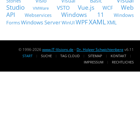
Visual
Visio
Visual Basic
Stories
Studio
Vue.js
Web
VSTO
WCF
VMWare
API
Windows 11
Webservices
Windows
XAML
WPF
Windows Server
XML
Forms
WinUI
© 1996-2026
www.IT-Visions.de
-
Dr. Holger Schwichtenberg
v6.11
START
SUCHE
TAG CLOUD
SITEMAP
KONTAKT
IMPRESSUM
RECHTLICHES