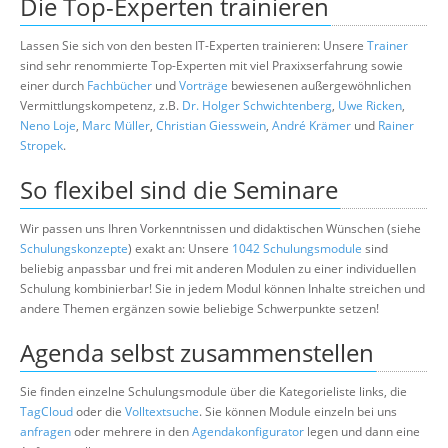
Die Top-Experten trainieren
Lassen Sie sich von den besten IT-Experten trainieren: Unsere
Trainer
sind sehr renommierte Top-Experten mit viel Praxixserfahrung sowie
einer durch
Fachbücher
und
Vorträge
bewiesenen außergewöhnlichen
Vermittlungskompetenz, z.B.
Dr. Holger Schwichtenberg
,
Uwe Ricken
,
Neno Loje
,
Marc Müller
,
Christian Giesswein
,
André Krämer
und
Rainer
Stropek
.
So flexibel sind die Seminare
Wir passen uns Ihren Vorkenntnissen und didaktischen Wünschen (siehe
Schulungskonzepte
) exakt an: Unsere
1042 Schulungsmodule
sind
beliebig anpassbar und frei mit anderen Modulen zu einer individuellen
Schulung kombinierbar! Sie in jedem Modul können Inhalte streichen und
andere Themen ergänzen sowie beliebige Schwerpunkte setzen!
Agenda selbst zusammenstellen
Sie finden einzelne Schulungsmodule über die Kategorieliste links, die
TagCloud
oder die
Volltextsuche
. Sie können Module einzeln bei uns
anfragen
oder mehrere in den
Agendakonfigurator
legen und dann eine