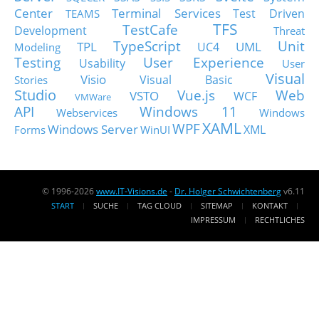
Center
Terminal Services
Test Driven
TEAMS
TFS
TestCafe
Development
Threat
TypeScript
Unit
TPL
UML
UC4
Modeling
Testing
User Experience
Usability
User
Visual
Visio
Visual Basic
Stories
Studio
Vue.js
Web
VSTO
WCF
VMWare
API
Windows 11
Webservices
Windows
XAML
WPF
Windows Server
XML
Forms
WinUI
© 1996-2026
www.IT-Visions.de
-
Dr. Holger Schwichtenberg
v6.11
START
SUCHE
TAG CLOUD
SITEMAP
KONTAKT
IMPRESSUM
RECHTLICHES