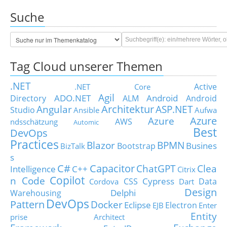
Suche
Tag Cloud unserer Themen
.NET
Active
.NET Core
Agil
ADO.NET
Android
Directory
ALM
Android
Architektur
Angular
ASP.NET
Studio
Ansible
Aufwa
Azure
Azure
AWS
ndsschätzung
Automic
Best
DevOps
Practices
Blazor
BPMN
Busines
Bootstrap
BizTalk
s
C#
Capacitor
ChatGPT
Clea
Intelligence
C++
Citrix
Copilot
n Code
Cypress
CSS
Data
Cordova
Dart
Design
Delphi
Warehousing
DevOps
Pattern
Docker
Eclipse
Electron
EJB
Enter
Entity
prise Architect