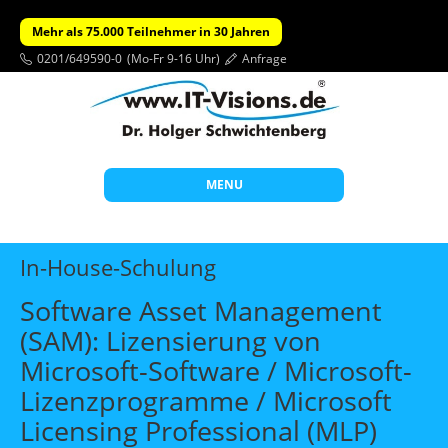
Mehr als 75.000 Teilnehmer in 30 Jahren
0201/649590-0
(Mo-Fr 9-16 Uhr)
Anfrage
MENU
Start
In-House-Schulung
Themen
Software Asset Management
Beratung
(SAM): Lizensierung von
Individuelle Schulungen
Microsoft-Software / Microsoft-
Offene Seminare
Lizenzprogramme / Microsoft
Licensing Professional (MLP)
Wissen