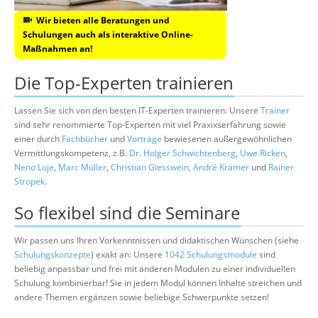
Wir bieten alle Beratungen und
Schulungen auch als interaktive Online-
Maßnahmen an!
Die Top-Experten trainieren
Lassen Sie sich von den besten IT-Experten trainieren: Unsere
Trainer
sind sehr renommierte Top-Experten mit viel Praxixserfahrung sowie
einer durch
Fachbücher
und
Vorträge
bewiesenen außergewöhnlichen
Vermittlungskompetenz, z.B.
Dr. Holger Schwichtenberg
,
Uwe Ricken
,
Neno Loje
,
Marc Müller
,
Christian Giesswein
,
André Krämer
und
Rainer
Stropek
.
So flexibel sind die Seminare
Wir passen uns Ihren Vorkenntnissen und didaktischen Wünschen (siehe
Schulungskonzepte
) exakt an: Unsere
1042 Schulungsmodule
sind
beliebig anpassbar und frei mit anderen Modulen zu einer individuellen
Schulung kombinierbar! Sie in jedem Modul können Inhalte streichen und
andere Themen ergänzen sowie beliebige Schwerpunkte setzen!