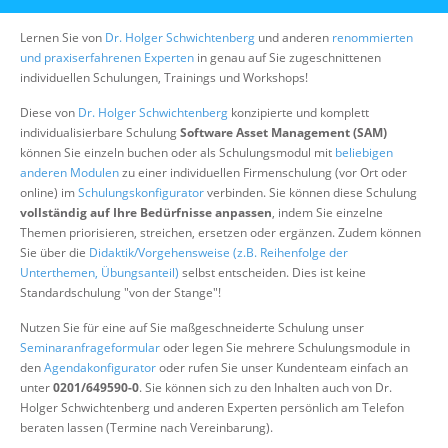
Über uns
Lernen Sie von
Dr. Holger Schwichtenberg
und anderen
renommierten
Suche
und praxiserfahrenen Experten
in genau auf Sie zugeschnittenen
individuellen Schulungen, Trainings und Workshops!
Diese von
Dr. Holger Schwichtenberg
konzipierte und komplett
individualisierbare Schulung
Software Asset Management (SAM)
können Sie einzeln buchen oder als Schulungsmodul mit
beliebigen
anderen Modulen
zu einer individuellen Firmenschulung (vor Ort oder
online) im
Schulungskonfigurator
verbinden. Sie können diese Schulung
vollständig auf Ihre Bedürfnisse anpassen
, indem Sie einzelne
Themen priorisieren, streichen, ersetzen oder ergänzen. Zudem können
Sie über die
Didaktik/Vorgehensweise (z.B. Reihenfolge der
Unterthemen, Übungsanteil)
selbst entscheiden. Dies ist keine
Standardschulung "von der Stange"!
Nutzen Sie für eine auf Sie maßgeschneiderte Schulung unser
Seminaranfrageformular
oder legen Sie mehrere Schulungsmodule in
den
Agendakonfigurator
oder rufen Sie unser Kundenteam einfach an
unter
0201/649590-0
. Sie können sich zu den Inhalten auch von Dr.
Holger Schwichtenberg und anderen Experten persönlich am Telefon
beraten lassen (Termine nach Vereinbarung).