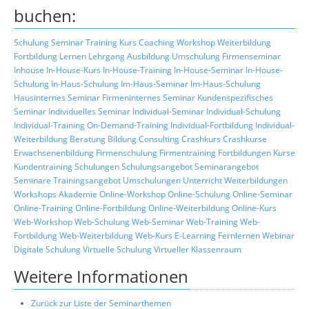
buchen:
Schulung
Seminar
Training
Kurs
Coaching
Workshop
Weiterbildung
Fortbildung
Lernen
Lehrgang
Ausbildung
Umschulung
Firmenseminar
Inhouse
In-House-Kurs
In-House-Training
In-House-Seminar
In-House-
Schulung
In-Haus-Schulung
Im-Haus-Seminar
Im-Haus-Schulung
Hausinternes Seminar
Firmeninternes Seminar
Kundenspezifisches
Seminar
Individuelles Seminar
Individual-Seminar
Individual-Schulung
Individual-Training
On-Demand-Training
Individual-Fortbildung
Individual-
Weiterbildung
Beratung
Bildung
Consulting
Crashkurs
Crashkurse
Erwachsenenbildung
Firmenschulung
Firmentraining
Fortbildungen
Kurse
Kundentraining
Schulungen
Schulungsangebot
Seminarangebot
Seminare
Trainingsangebot
Umschulungen
Unterricht
Weiterbildungen
Workshops
Akademie
Online-Workshop
Online-Schulung
Online-Seminar
Online-Training
Online-Fortbildung
Online-Weiterbildung
Online-Kurs
Web-Workshop
Web-Schulung
Web-Seminar
Web-Training
Web-
Fortbildung
Web-Weiterbildung
Web-Kurs
E-Learning
Fernlernen
Webinar
Digitale Schulung
Virtuelle Schulung
Virtueller Klassenraum
Weitere Informationen
Zurück zur Liste der Seminarthemen