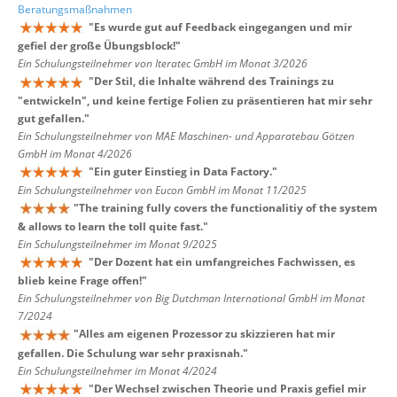
Beratungsmaßnahmen
"
Es wurde gut auf Feedback eingegangen und mir
gefiel der große Übungsblock!
"
Ein Schulungsteilnehmer von Iteratec GmbH im Monat 3/2026
"
Der Stil, die Inhalte während des Trainings zu
"entwickeln", und keine fertige Folien zu präsentieren hat mir sehr
gut gefallen.
"
Ein Schulungsteilnehmer von MAE Maschinen- und Apparatebau Götzen
GmbH im Monat 4/2026
"
Ein guter Einstieg in Data Factory.
"
Ein Schulungsteilnehmer von Eucon GmbH im Monat 11/2025
"
The training fully covers the functionalitiy of the system
& allows to learn the toll quite fast.
"
Ein Schulungsteilnehmer im Monat 9/2025
"
Der Dozent hat ein umfangreiches Fachwissen, es
blieb keine Frage offen!
"
Ein Schulungsteilnehmer von Big Dutchman International GmbH im Monat
7/2024
"
Alles am eigenen Prozessor zu skizzieren hat mir
gefallen. Die Schulung war sehr praxisnah.
"
Ein Schulungsteilnehmer im Monat 4/2024
"
Der Wechsel zwischen Theorie und Praxis gefiel mir