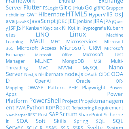
Framework
Exchange
EntraID
Flutter
Git
Go
Server
GitHub
gRPC
FSLogix
Gruppen
HTML5
Hibernate
IIS
J
GWT
HyperV
iOS
richtlinien
JavaScript
ava
JEE
JIRA
JDBC
Jenkins
JPA
JavaFX
jQuer
JSP
KI
JSF
Kanban
Kotlin
Kubern
y
Keycloak
Kryptografie
Linux
LINQ
etes
Machine
MAUI
Microservices
Learning
MFC
Microsoft
Microsoft CRM
Microsoft Access
365
Microsoft
Microsoft Test
Exchange
Microsoft Office
ML.NET
Manager
MongoDB
Multi-
MSI
Nano
MySQL
Threading
MVVM
MVC
Server
node.js
OOA
nHibernate
OIDC
NextJS
OAuth
D
Oracle
OpenAI
OR-
Pattern
Playwright
OWASP
PHP
Power
Mapping
Power
Apps
PowerShell
Platform
Projektmanagem
Project
ent
Python
React
PWA
RDP
Requirement
Refactoring
Scrum
SAP
Sicherhe
s
Rust
SharePoint
REST
ReSharper
SOA
SQL
Soft Skills
it
SQL
Spring
Server
Svelte
System
SSAS
SSRS
SQLCLR
SSIS