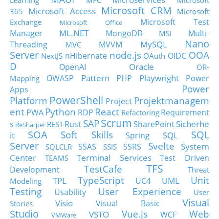
Learning
MFC
Microsoft
Microsoft CRM
Microsoft Access
365
Microsoft
Microsoft Test
Exchange
Microsoft Office
ML.NET
Manager
MongoDB
Multi-
MSI
Nano
MySQL
Threading
MVVM
MVC
Server
node.js
OOA
nHibernate
OIDC
NextJS
OAuth
D
Oracle
OpenAI
OR-
Pattern
Playwright
OWASP
PHP
Power
Mapping
Power
Apps
PowerShell
Platform
Projektmanagem
Project
ent
Python
React
PWA
RDP
Requirement
Refactoring
Scrum
SAP
Sicherhe
s
Rust
SharePoint
REST
ReSharper
SOA
SQL
Soft Skills
it
SQL
Spring
Server
Svelte
System
SSAS
SSRS
SQLCLR
SSIS
Center
Terminal Services
Test Driven
TEAMS
TFS
TestCafe
Development
Threat
TypeScript
Unit
TPL
UML
UC4
Modeling
Testing
User Experience
Usability
User
Visual
Visio
Visual Basic
Stories
Studio
Vue.js
Web
VSTO
WCF
VMWare