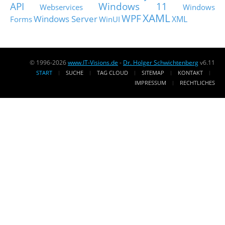
API
Windows 11
Webservices
Windows
XAML
WPF
Windows Server
XML
Forms
WinUI
© 1996-2026
www.IT-Visions.de
-
Dr. Holger Schwichtenberg
v6.11
START
SUCHE
TAG CLOUD
SITEMAP
KONTAKT
IMPRESSUM
RECHTLICHES