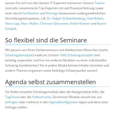
Lassen Sie sich von den besten IT-Experten trainieren: Unsere
Trainer
sind sehr renommierte Top-Experten mit viel Praxixserfahrung sowie
einer durch
Fachbücher
und
Vorträge
bewiesenen außergewöhnlichen
Vermittlungskompetenz, z.B.
Dr. Holger Schwichtenberg
,
Uwe Ricken
,
Neno Loje
,
Marc Müller
,
Christian Giesswein
,
André Krämer
und
Rainer
Stropek
.
So flexibel sind die Seminare
Wir passen uns Ihren Vorkenntnissen und didaktischen Wünschen (siehe
Schulungskonzepte
) exakt an: Unsere
1042 Schulungsmodule
sind
beliebig anpassbar und frei mit anderen Modulen zu einer individuellen
Schulung kombinierbar! Sie in jedem Modul können Inhalte streichen und
andere Themen ergänzen sowie beliebige Schwerpunkte setzen!
Agenda selbst zusammenstellen
Sie finden einzelne Schulungsmodule über die Kategorieliste links, die
TagCloud
oder die
Volltextsuche
. Sie können Module einzeln bei uns
anfragen
oder mehrere in den
Agendakonfigurator
legen und dann eine
Anfrage stellen.