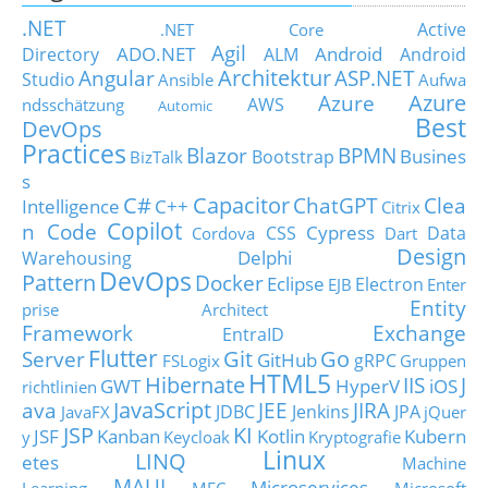
.NET
Active
.NET Core
Agil
ADO.NET
Android
Directory
ALM
Android
Architektur
Angular
ASP.NET
Studio
Ansible
Aufwa
Azure
Azure
AWS
ndsschätzung
Automic
Best
DevOps
Practices
Blazor
BPMN
Busines
Bootstrap
BizTalk
s
C#
Capacitor
ChatGPT
Clea
Intelligence
C++
Citrix
Copilot
n Code
Cypress
CSS
Data
Cordova
Dart
Design
Delphi
Warehousing
DevOps
Pattern
Docker
Eclipse
Electron
EJB
Enter
Entity
prise Architect
Framework
Exchange
EntraID
Flutter
Git
Go
Server
GitHub
gRPC
FSLogix
Gruppen
HTML5
Hibernate
IIS
J
GWT
HyperV
iOS
richtlinien
JavaScript
ava
JEE
JIRA
JDBC
Jenkins
JPA
JavaFX
jQuer
JSP
KI
JSF
Kanban
Kotlin
Kubern
y
Keycloak
Kryptografie
Linux
LINQ
etes
Machine
MAUI
Microservices