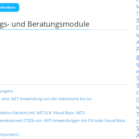
nfordern
T
ngs- und Beratungsmodule
M
q
e
S
dungen)
C
für eine .NET-Anwendung von der Datenbank bis zur
M
ktur-Pattern) mit .NET (C#, Visual Basic .NET)
n Development (TDD) von .NET-Anwendungen mit C# (oder Visual Basic
S
Components