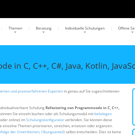
Themen
Beratung
Individuelle Schulungen
Offene S
 in C, C++, C#, Java, Kotlin, JavaSc
erten und praxiserfahrenen Experten
in genau auf Sie zugeschnittenen
ndividualisierbare Schulung
Refactoring von Programmcode in C, C++,
können Sie einzeln buchen oder als Schulungsmodul mit
beliebigen
 oder online) im
Schulungskonfigurator
verbinden. Sie können diese
ie einzelne Themen priorisieren, streichen, ersetzen oder ergänzen.
nfolge der Unterthemen, Übungsanteil)
selbst entscheiden. Dies ist keine