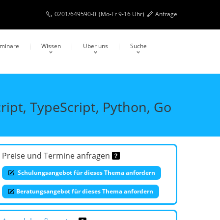
0201/649590-0
(Mo-Fr 9-16 Uhr)
Anfrage
eminare
Wissen
Über uns
Suche
ript, TypeScript, Python, Go
Preise und Termine anfragen
Schulungsangebot für dieses Thema anfordern
Beratungsangebot für dieses Thema anfordern