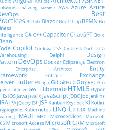
Architektur
Angular
ASP.NET
tudio
Ansible
Azure
Azure
AWS
ufwandsschätzung
Automic
Best
DevOps
Practices
Blazor
BPMN
Bu
Bootstrap
BizTalk
iness
C#
Capacitor
ChatGPT
ntelligence
C++
Citrix
Clean
Copilot
Code
Cypress
CSS
Data
Cordova
Dart
Design
Delphi
Warehousing
DevOps
Pattern
Docker
Eclipse
Electron
EJB
Entity
Enterprise Architect
Framework
Exchange
EntraID
Flutter
Git
Go
Server
GitHub
gRPC
FSLogix
Gru
HTML5
Hibernate
GWT
Hyper
penrichtlinien
JavaScript
IIS
Java
JEE
V
iOS
JDBC
Jenkins
JavaFX
JSP
KI
JIRA
JSF
Kanban
Kotlin
JPA
jQuery
Keycloak
Linux
LINQ
Kubernetes
ryptografie
Machine
MAUI
Microservices
earning
MFC
Microsoft
Microsoft CRM
Microsoft Access
65
Microsoft
Microsoft Test
xchange
Microsoft Office