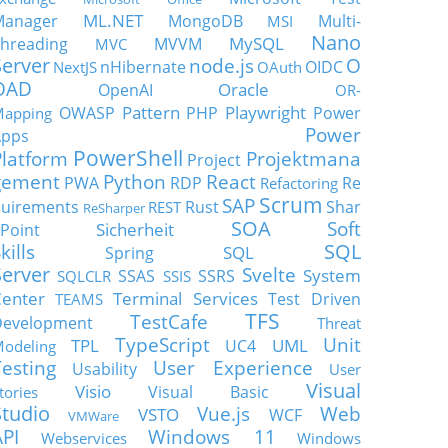
ML.NET
Manager
MongoDB
Multi-
MSI
Nano
MySQL
hreading
MVVM
MVC
Server
node.js
O
nHibernate
OIDC
NextJS
OAuth
OAD
Oracle
OpenAI
OR-
Pattern
Playwright
OWASP
PHP
Power
apping
Power
Apps
PowerShell
Platform
Projektmana
Project
gement
Python
React
PWA
RDP
Re
Refactoring
Scrum
SAP
uirements
Rust
Shar
REST
ReSharper
SOA
Soft
Sicherheit
Point
SQL
kills
SQL
Spring
Server
Svelte
System
SSAS
SSRS
SQLCLR
SSIS
enter
Terminal Services
Test Driven
TEAMS
TFS
TestCafe
Development
Threat
TypeScript
Unit
TPL
UML
UC4
odeling
Testing
User Experience
Usability
User
Visual
Visio
Visual Basic
tories
Studio
Vue.js
Web
VSTO
WCF
VMWare
API
Windows 11
Webservices
Windows