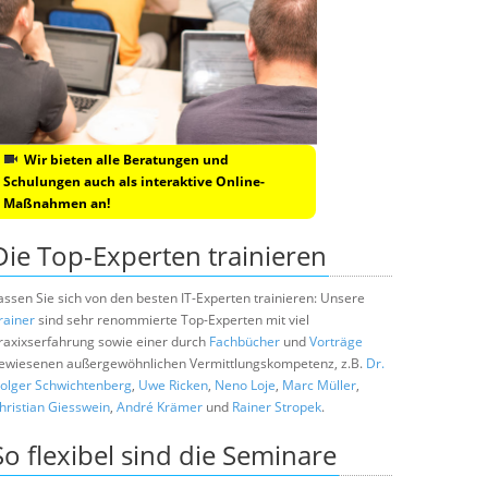
Wir bieten alle Beratungen und
Schulungen auch als interaktive Online-
Maßnahmen an!
Die Top-Experten trainieren
assen Sie sich von den besten IT-Experten trainieren: Unsere
rainer
sind sehr renommierte Top-Experten mit viel
raxixserfahrung sowie einer durch
Fachbücher
und
Vorträge
ewiesenen außergewöhnlichen Vermittlungskompetenz, z.B.
Dr.
olger Schwichtenberg
,
Uwe Ricken
,
Neno Loje
,
Marc Müller
,
hristian Giesswein
,
André Krämer
und
Rainer Stropek
.
So flexibel sind die Seminare