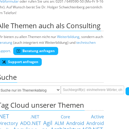
ebformular
oder rufen Sie uns an: 0201 / 649590-50 (Mo-Fr 9-16
hr). Auf Wunsch berät Sie Dr. Holger Schwichtenberg persönlich
m Telefon!
Alle Themen auch als Consulting
ir bieten zu allen Themen nicht nur
Weiterbildung
, sondern auch
eratung
(auch integriert mit Weiterbildung) und
technischen
upport
.
Beratung anfragen
Support anfragen
Suche
Tag Cloud unserer Themen
.NET
Active
.NET Core
Agil
ADO.NET
Android
irectory
ALM
Android