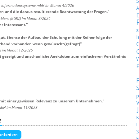
S
sche Informationssysteme mbH im Monat 4/2026
A
en und die daraus resultierende Beantwortung der Fragen.
"
blenz (KGRZ) im Monat 3/2026
hr interessant.
"
s
I
ut. Ebenso der Aufbau der Schulung mit der Reihenfolge der
eichend vorhanden wenn gewünscht/gefragt)
"
lz im Monat 12/2025
lt gezeigt und anschauliche Anekdoten zum einfacheren Verständnis
p
mit einer gewissen Relevanz zu unserem Unternehmen.
"
GmbH im Monat 11/2023
K
e
L
3
anfordern
E