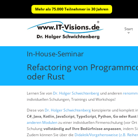
Mehr als 75.000 Teilnehmer in 30 Jahren
Start
In-House-Seminar
Refactoring von Programmcode
oder Rust
Lernen Sie von
Dr. Holger Schwichtenberg
und anderen
renommi
individuellen Schulungen, Trainings und Workshops!
Diese von
Dr. Holger Schwichtenberg
konzipierte und komplett i
C#, Java, Kotlin, JavaScript, TypeScript, Python, Go oder Rust
anderen Modulen
zu einer individuellen Firmenschulung (vor Ort
Schulung
vollständig auf Ihre Bedürfnisse anpassen
, indem S
Zudem können Sie über die
Didaktik/Vorgehensweise (z.B. Reihe