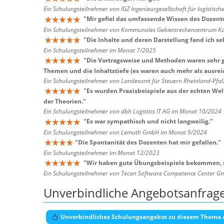
Ein Schulungsteilnehmer von IGZ Ingenieurgesellschaft für logisti
"
Mir gefiel das umfassende Wissen des Dozent
Ein Schulungsteilnehmer von Kommunales Gebietsrechenzentrum Ko
"
Die Inhalte und deren Darstellung fand ich se
Ein Schulungsteilnehmer im Monat 7/2025
"
Die Vortragsweise und Methoden waren sehr g
Themen und die Inhaltstiefe (es waren auch mehr als ausr
Ein Schulungsteilnehmer von Landesamt für Steuern Rheinland-Pfa
"
Es wurden Praxisbeispiele aus der echten We
der Theorien.
"
Ein Schulungsteilnehmer von dbh Logistics IT AG im Monat 10/2024
"
Es war sympathisch und nicht langweilig.
"
Ein Schulungsteilnehmer von Lemuth GmbH im Monat 9/2024
"
Die Spontanität des Dozenten hat mir gefallen.
"
Ein Schulungsteilnehmer im Monat 12/2023
"
Wir haben gute Übungsbeispiele bekommen, 
Ein Schulungsteilnehmer von Tecan Software Competence Center 
Unverbindliche Angebotsanfrag
Unverbindliches Schulungsangebot zu diesem Thema 