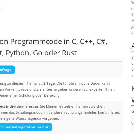
W
ss
(
S
M
j
e
von Programmcode in C, C++, C#,
ipt, Python, Go oder Rust
S
d
b
nfrage
u
ulung zu diesem Thema ist:
2 Tage
. Die für Sie sinnvolle Dauer kann
ten Vorkenntnisse und Ziele. Gerne geben unsere Fachexperten Ihnen
 Dauer einer Schulung oder Beratung.
tt individualisierbar
: Sie können einzelne Themen streichen,
G
 können das Schulungsmodul mit anderen Schulungsmodulen kombinieren.
m
Ihre eigene Wunschagenda vorgeben.
V
he per Anfrageformular mit
f