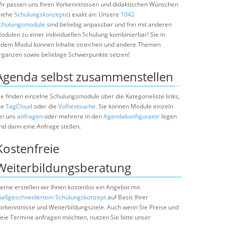
ir passen uns Ihren Vorkenntnissen und didaktischen Wünschen
siehe
Schulungskonzepte
) exakt an: Unsere
1042
chulungsmodule
sind beliebig anpassbar und frei mit anderen
odulen zu einer individuellen Schulung kombinierbar! Sie in
edem Modul können Inhalte streichen und andere Themen
rgänzen sowie beliebige Schwerpunkte setzen!
Agenda selbst zusammenstellen
ie finden einzelne Schulungsmodule über die Kategorieliste links,
ie
TagCloud
oder die
Volltextsuche
. Sie können Module einzeln
ei uns
anfragen
oder mehrere in den
Agendakonfigurator
legen
nd dann eine Anfrage stellen.
Kostenfreie
Weiterbildungsberatung
erne erstellen wir Ihnen kostenlos ein Angebot mit
aßgeschneidertem Schulungskonzept
auf Basis Ihrer
orkenntnisse und Weiterbildungsziele. Auch wenn Sie Preise und
reie Termine anfragen möchten, nutzen Sie bitte unser