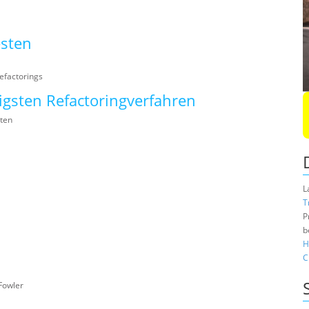
esten
efactorings
tigsten Refactoringverfahren
ten
L
T
P
b
H
C
Fowler