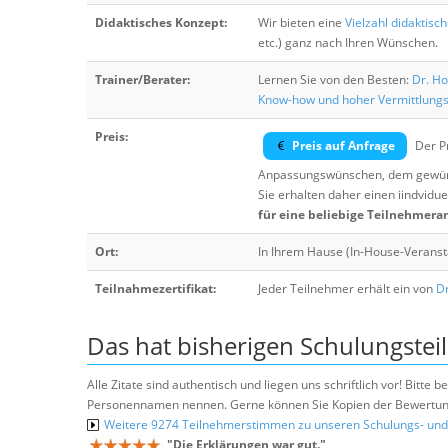
Didaktisches Konzept:
Wir bieten eine
Vielzahl didaktisc
etc.) ganz nach Ihren Wünschen.
Trainer/Berater:
Lernen Sie von den Besten:
Dr. Ho
Know-how und hoher Vermittlung
Preis:
Preis auf Anfrage
Der Pr
Anpassungswünschen, dem gewüns
Sie erhalten daher einen iindvidue
für eine beliebige Teilnehmera
Ort:
In Ihrem Hause (In-House-Veranst
Teilnahmezertifikat:
Jeder Teilnehmer erhält ein von
Dr
Das hat bisherigen Schulungstei
Alle Zitate sind authentisch und liegen uns schriftlich vor! Bitt
Personennamen nennen. Gerne können Sie Kopien der Bewertung
Weitere 9274 Teilnehmerstimmen zu unseren Schulungs- u
"
Die Erklärungen war gut.
"