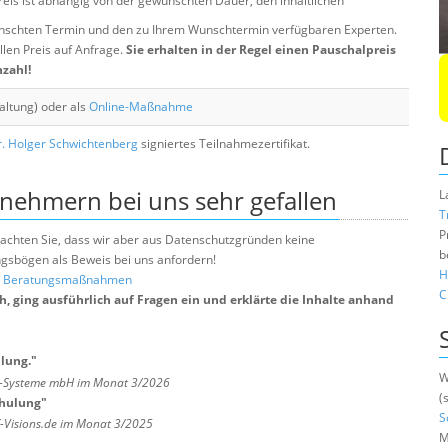
eis ist abhängig von der gewünschten Dauer, den inhaltlichen
chten Termin und den zu Ihrem Wunschtermin verfügbaren Experten.
llen Preis auf Anfrage.
Sie erhalten in der Regel einen Pauschalpreis
nzahl!
altung) oder als
Online-Maßnahme
. Holger Schwichtenberg
signiertes Teilnahmezertifikat.
lnehmern bei uns sehr gefallen
L
T
P
e beachten Sie, dass wir aber aus Datenschutzgründen keine
b
sbögen als Beweis bei uns anfordern!
H
nd Beratungsmaßnahmen
C
, ging ausführlich auf Fragen ein und erklärte die Inhalte anhand
ulung.
"
W
ts-Systeme mbH im Monat 3/2026
(
chulung
"
S
T-Visions.de im Monat 3/2025
M