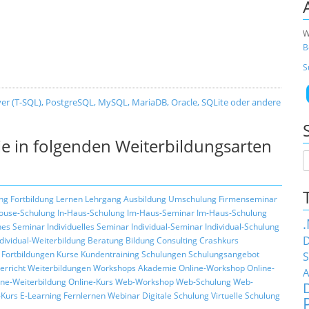
W
B
S
er (T-SQL), PostgreSQL, MySQL, MariaDB, Oracle, SQLite oder andere
e in folgenden Weiterbildungsarten
ng
Fortbildung
Lernen
Lehrgang
Ausbildung
Umschulung
Firmenseminar
ouse-Schulung
In-Haus-Schulung
Im-Haus-Seminar
Im-Haus-Schulung
hes Seminar
Individuelles Seminar
Individual-Seminar
Individual-Schulung
D
ndividual-Weiterbildung
Beratung
Bildung
Consulting
Crashkurs
Fortbildungen
Kurse
Kundentraining
Schulungen
Schulungsangebot
S
erricht
Weiterbildungen
Workshops
Akademie
Online-Workshop
Online-
A
ine-Weiterbildung
Online-Kurs
Web-Workshop
Web-Schulung
Web-
Kurs
E-Learning
Fernlernen
Webinar
Digitale Schulung
Virtuelle Schulung