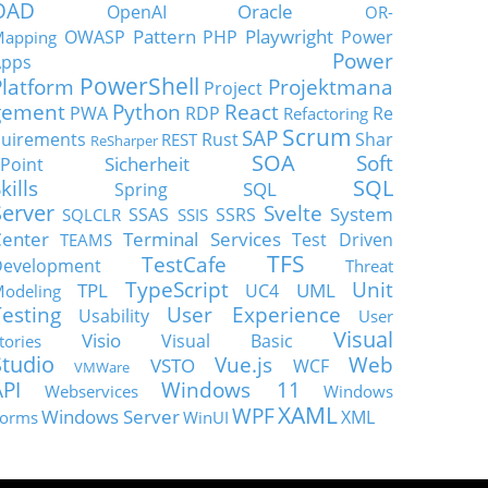
OAD
Oracle
OpenAI
OR-
Pattern
Playwright
OWASP
PHP
Power
apping
Power
Apps
PowerShell
Platform
Projektmana
Project
gement
Python
React
PWA
RDP
Re
Refactoring
Scrum
SAP
uirements
Rust
Shar
REST
ReSharper
SOA
Soft
Sicherheit
Point
SQL
kills
SQL
Spring
Server
Svelte
System
SSAS
SSRS
SQLCLR
SSIS
enter
Terminal Services
Test Driven
TEAMS
TFS
TestCafe
Development
Threat
TypeScript
Unit
TPL
UML
UC4
odeling
Testing
User Experience
Usability
User
Visual
Visio
Visual Basic
tories
Studio
Vue.js
Web
VSTO
WCF
VMWare
API
Windows 11
Webservices
Windows
XAML
WPF
Windows Server
XML
orms
WinUI