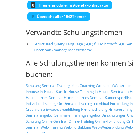
0
Themenmodule im Agendakonfigurator
Übersicht aller 1042Themen
Verwandte Schulungsthemen
Structured Query Language (SQL) für Microsoft SQL Serv
Datenbankmanagementsysteme
Alle Schulungsthemen können Si
buchen:
Schulung
Seminar
Training
Kurs
Coaching
Workshop
Weiterbildu
Inhouse
In-House-Kurs
In-House-Training
In-House-Seminar
In-H
Hausinternes Seminar
Firmeninternes Seminar
Kundenspezifisc
Individual-Training
On-Demand-Training
Individual-Fortbildung
I
Crashkurse
Erwachsenenbildung
Firmenschulung
Firmentraining
Seminarangebot
Seminare
Trainingsangebot
Umschulungen
Unt
Schulung
Online-Seminar
Online-Training
Online-Fortbildung
Onl
Seminar
Web-Training
Web-Fortbildung
Web-Weiterbildung
Web-