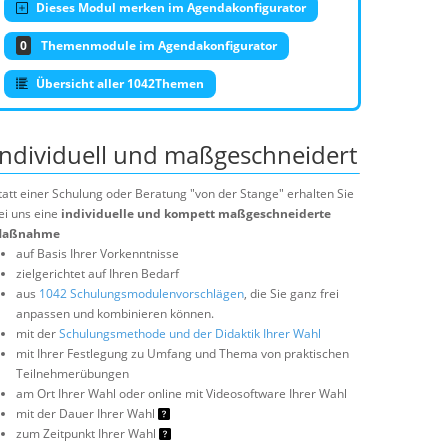
Dieses Modul merken im Agendakonfigurator
0
Themenmodule im Agendakonfigurator
Übersicht aller 1042Themen
Individuell und maßgeschneidert
tatt einer Schulung oder Beratung "von der Stange" erhalten Sie
ei uns eine
individuelle und kompett maßgeschneiderte
aßnahme
auf Basis Ihrer Vorkenntnisse
zielgerichtet auf Ihren Bedarf
aus
1042 Schulungsmodulenvorschlägen
, die Sie ganz frei
anpassen und kombinieren können.
mit der
Schulungsmethode und der Didaktik Ihrer Wahl
mit Ihrer Festlegung zu Umfang und Thema von praktischen
Teilnehmerübungen
am Ort Ihrer Wahl oder online mit Videosoftware Ihrer Wahl
mit der Dauer Ihrer Wahl
zum Zeitpunkt Ihrer Wahl