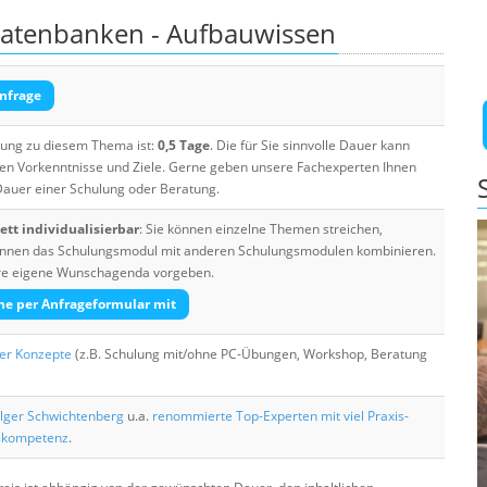
Datenbanken - Aufbauwissen
nfrage
ulung zu diesem Thema ist:
0,5 Tage
. Die für Sie sinnvolle Dauer kann
ten Vorkenntnisse und Ziele. Gerne geben unsere Fachexperten Ihnen
 Dauer einer Schulung oder Beratung.
tt individualisierbar
: Sie können einzelne Themen streichen,
 können das Schulungsmodul mit anderen Schulungsmodulen kombinieren.
Ihre eigene Wunschagenda vorgeben.
he per Anfrageformular mit
her Konzepte
(z.B. Schulung mit/ohne PC-Übungen, Workshop, Beratung
lger Schwichtenberg
u.a.
renommierte Top-Experten mit viel Praxis-
skompetenz
.