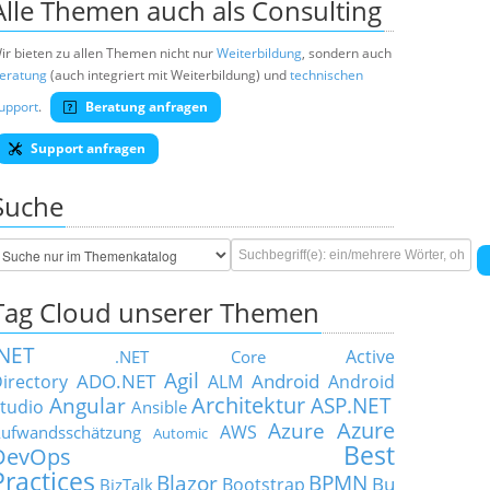
Alle Themen auch als Consulting
ir bieten zu allen Themen nicht nur
Weiterbildung
, sondern auch
eratung
(auch integriert mit Weiterbildung) und
technischen
upport
.
Beratung anfragen
Support anfragen
Suche
Tag Cloud unserer Themen
.NET
Active
.NET Core
Agil
ADO.NET
Android
irectory
ALM
Android
Architektur
Angular
ASP.NET
tudio
Ansible
Azure
Azure
AWS
ufwandsschätzung
Automic
Best
DevOps
Practices
Blazor
BPMN
Bu
Bootstrap
BizTalk