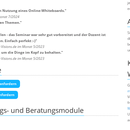
j
e
ch Nutzung eines Online-Whiteboards.
"
Monat 7/2024
len Themen.
"
S
allen - das Seminar war sehr gut vorbereitet und der Dozent ist
d
. Einfach perfekt :-)
"
b
T-Visions.de im Monat 5/2023
u
, um die Dinge im Kopf zu behalten.
"
T-Visions.de im Monat 5/2023
e
anfordern
G
m
nfordern
V
f
ngs- und Beratungsmodule
W
U
a