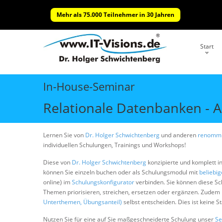
Mehr als 75.000 Teilnehmer in 30 Jahren
Start
In-House-Seminar
Relationale Datenbanken - 
Lernen Sie von
Dr. Holger Schwichtenberg
und anderen
renommi
individuellen Schulungen, Trainings und Workshops!
Diese von
Dr. Holger Schwichtenberg
konzipierte und komplett i
können Sie einzeln buchen oder als Schulungsmodul mit
beliebi
online) im
Schulungskonfigurator
verbinden. Sie können diese S
Themen priorisieren, streichen, ersetzen oder ergänzen. Zudem
Unterthemen, Übungsanteil)
selbst entscheiden. Dies ist keine 
Nutzen Sie für eine auf Sie maßgeschneiderte Schulung unser
Se