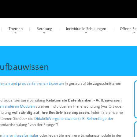
Themen
Beratung
Individuelle Schulungen
Offene S
Aufbauwissen
erten und praxiserfahrenen Experten
in genau auf Sie zugeschnittenen
ndividualisierbare Schulung
Relationale Datenbanken - Aufbauwissen
gen anderen Modulen
zu einer individuellen Firmenschulung (vor Ort oder
chulung
vollständig auf Ihre Bedürfnisse anpassen
, indem Sie einzelne
 können Sie über die
Didaktik/Vorgehensweise (z.B. Reihenfolge der
Standardschulung "von der Stange"!
minaranfrageformular
oder legen Sie mehrere Schulungsmodule in den