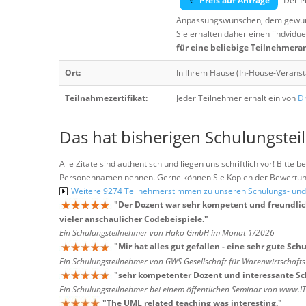
Preis auf Anfrage
Der Pr
Anpassungswünschen, dem gewüns
Sie erhalten daher einen iindvidue
für eine beliebige Teilnehmera
Ort:
In Ihrem Hause (In-House-Veranst
Teilnahmezertifikat:
Jeder Teilnehmer erhält ein von
Dr
Das hat bisherigen Schulungstei
Alle Zitate sind authentisch und liegen uns schriftlich vor! Bitt
Personennamen nennen. Gerne können Sie Kopien der Bewertung
Weitere 9274 Teilnehmerstimmen zu unseren Schulungs- u
"
Der Dozent war sehr kompetent und freundlich
vieler anschaulicher Codebeispiele.
"
Ein Schulungsteilnehmer von Hako GmbH im Monat 1/2026
"
Mir hat alles gut gefallen - eine sehr gute Sch
Ein Schulungsteilnehmer von GWS Gesellschaft für Warenwirtschaf
"
sehr kompetenter Dozent und interessante S
Ein Schulungsteilnehmer bei einem öffentlichen Seminar von www.I
"
The UML related teaching was interesting.
"