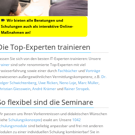
Wir bieten alle Beratungen und
Schulungen auch als interaktive Online-
Maßnahmen an!
Die Top-Experten trainieren
assen Sie sich von den besten IT-Experten trainieren: Unsere
rainer
sind sehr renommierte Top-Experten mit viel
raxixserfahrung sowie einer durch
Fachbücher
und
Vorträge
ewiesenen außergewöhnlichen Vermittlungskompetenz, z.B.
Dr.
olger Schwichtenberg
,
Uwe Ricken
,
Neno Loje
,
Marc Müller
,
hristian Giesswein
,
André Krämer
und
Rainer Stropek
.
So flexibel sind die Seminare
ir passen uns Ihren Vorkenntnissen und didaktischen Wünschen
siehe
Schulungskonzepte
) exakt an: Unsere
1042
chulungsmodule
sind beliebig anpassbar und frei mit anderen
odulen zu einer individuellen Schulung kombinierbar! Sie in