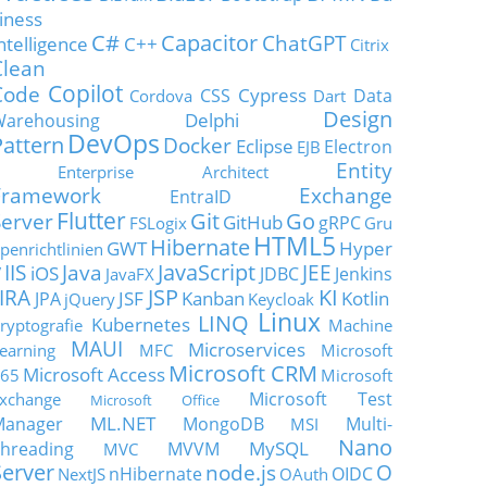
iness
C#
Capacitor
ChatGPT
ntelligence
C++
Citrix
Clean
Copilot
Code
Cypress
CSS
Data
Cordova
Dart
Design
Delphi
Warehousing
DevOps
Pattern
Docker
Eclipse
Electron
EJB
Entity
Enterprise Architect
Framework
Exchange
EntraID
Flutter
Git
Go
Server
GitHub
gRPC
FSLogix
Gru
HTML5
Hibernate
GWT
Hyper
penrichtlinien
JavaScript
IIS
Java
JEE
V
iOS
JDBC
Jenkins
JavaFX
JSP
KI
JIRA
JSF
Kanban
Kotlin
JPA
jQuery
Keycloak
Linux
LINQ
Kubernetes
ryptografie
Machine
MAUI
Microservices
earning
MFC
Microsoft
Microsoft CRM
Microsoft Access
65
Microsoft
Microsoft Test
xchange
Microsoft Office
ML.NET
Manager
MongoDB
Multi-
MSI
Nano
MySQL
hreading
MVVM
MVC
Server
node.js
O
nHibernate
OIDC
NextJS
OAuth