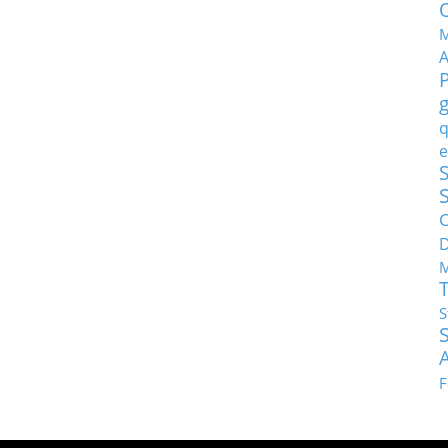
M
q
e
S
C
M
S
F