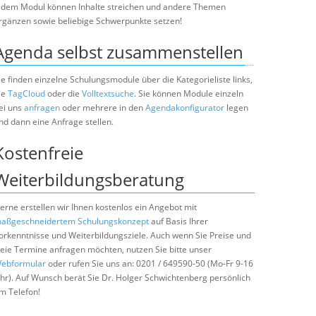
edem Modul können Inhalte streichen und andere Themen
rgänzen sowie beliebige Schwerpunkte setzen!
Agenda selbst zusammenstellen
ie finden einzelne Schulungsmodule über die Kategorieliste links,
ie
TagCloud
oder die
Volltextsuche
. Sie können Module einzeln
ei uns
anfragen
oder mehrere in den
Agendakonfigurator
legen
nd dann eine Anfrage stellen.
Kostenfreie
Weiterbildungsberatung
erne erstellen wir Ihnen kostenlos ein Angebot mit
aßgeschneidertem Schulungskonzept
auf Basis Ihrer
orkenntnisse und Weiterbildungsziele. Auch wenn Sie Preise und
reie Termine anfragen möchten, nutzen Sie bitte unser
ebformular
oder rufen Sie uns an: 0201 / 649590-50 (Mo-Fr 9-16
hr). Auf Wunsch berät Sie Dr. Holger Schwichtenberg persönlich
m Telefon!