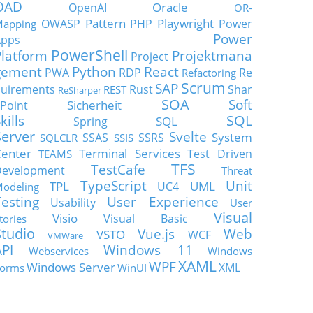
OAD
Oracle
OpenAI
OR-
Pattern
Playwright
OWASP
PHP
Power
apping
Power
Apps
PowerShell
Platform
Projektmana
Project
gement
Python
React
PWA
RDP
Re
Refactoring
Scrum
SAP
uirements
Rust
Shar
REST
ReSharper
SOA
Soft
Sicherheit
Point
SQL
kills
SQL
Spring
Server
Svelte
System
SSAS
SSRS
SQLCLR
SSIS
enter
Terminal Services
Test Driven
TEAMS
TFS
TestCafe
Development
Threat
TypeScript
Unit
TPL
UML
UC4
odeling
Testing
User Experience
Usability
User
Visual
Visio
Visual Basic
tories
Studio
Vue.js
Web
VSTO
WCF
VMWare
API
Windows 11
Webservices
Windows
XAML
WPF
Windows Server
XML
orms
WinUI