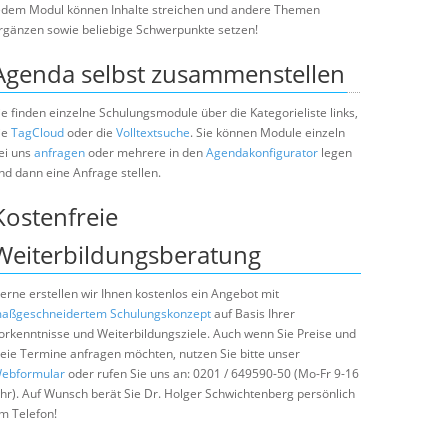
edem Modul können Inhalte streichen und andere Themen
rgänzen sowie beliebige Schwerpunkte setzen!
Agenda selbst zusammenstellen
ie finden einzelne Schulungsmodule über die Kategorieliste links,
ie
TagCloud
oder die
Volltextsuche
. Sie können Module einzeln
ei uns
anfragen
oder mehrere in den
Agendakonfigurator
legen
nd dann eine Anfrage stellen.
Kostenfreie
Weiterbildungsberatung
erne erstellen wir Ihnen kostenlos ein Angebot mit
aßgeschneidertem Schulungskonzept
auf Basis Ihrer
orkenntnisse und Weiterbildungsziele. Auch wenn Sie Preise und
reie Termine anfragen möchten, nutzen Sie bitte unser
ebformular
oder rufen Sie uns an: 0201 / 649590-50 (Mo-Fr 9-16
hr). Auf Wunsch berät Sie Dr. Holger Schwichtenberg persönlich
m Telefon!