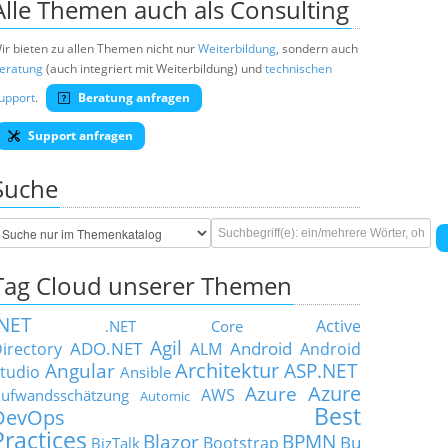
Alle Themen auch als Consulting
ir bieten zu allen Themen nicht nur
Weiterbildung
, sondern auch
eratung
(auch integriert mit Weiterbildung) und
technischen
upport
.
Beratung anfragen
Support anfragen
Suche
Tag Cloud unserer Themen
.NET
Active
.NET Core
Agil
ADO.NET
Android
irectory
ALM
Android
Architektur
Angular
ASP.NET
tudio
Ansible
Azure
Azure
AWS
ufwandsschätzung
Automic
Best
DevOps
Practices
Blazor
BPMN
Bu
Bootstrap
BizTalk