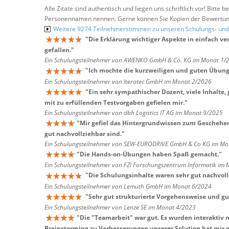
Alle Zitate sind authentisch und liegen uns schriftlich vor! Bitt
Personennamen nennen. Gerne können Sie Kopien der Bewertung
Weitere 9274 Teilnehmerstimmen zu unseren Schulungs- u
"
Die Erklärung wichtiger Aspekte in einfach v
gefallen.
"
Ein Schulungsteilnehmer von AWENKO GmbH & Co. KG im Monat 1/
"
Ich mochte die kurzweiligen und guten Übun
Ein Schulungsteilnehmer von Iteratec GmbH im Monat 2/2026
"
Ein sehr sympathischer Dozent, viele Inhalte
mit zu erfüllenden Testvorgaben gefielen mir.
"
Ein Schulungsteilnehmer von dbh Logistics IT AG im Monat 9/2025
"
Mir gefiel das Hintergrundwissen zum Geschehen,
gut nachvollziehbar sind.
"
Ein Schulungsteilnehmer von SEW-EURODRIVE GmbH & Co KG im Mo
"
Die Hands-on-Übungen haben Spaß gemacht.
"
Ein Schulungsteilnehmer von FZI Forschungszentrum Informatik im
"
Die Schulungsinhalte waren sehr gut nachvoll
Ein Schulungsteilnehmer von Lemuth GmbH im Monat 6/2024
"
Sehr gut strukturierte Vorgehensweise und gu
Ein Schulungsteilnehmer von Lenze SE im Monat 4/2023
"
Die "Teamarbeit" war gut. Es wurden interaktiv
Brainstorming zu Verbesserungen unserer Solution hat mir g