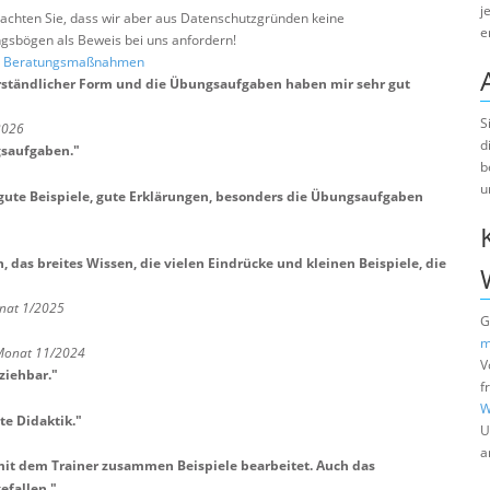
j
e beachten Sie, dass wir aber aus Datenschutzgründen keine
e
sbögen als Beweis bei uns anfordern!
nd Beratungsmaßnahmen
erständlicher Form und die Übungsaufgaben haben mir sehr gut
S
2026
d
gsaufgaben.
"
b
u
, gute Beispiele, gute Erklärungen, besonders die Übungsaufgaben
 das breites Wissen, die vielen Eindrücke und kleinen Beispiele, die
nat 1/2025
G
m
 Monat 11/2024
V
ziehbar.
"
f
W
te Didaktik.
"
U
a
 mit dem Trainer zusammen Beispiele bearbeitet. Auch das
efallen.
"