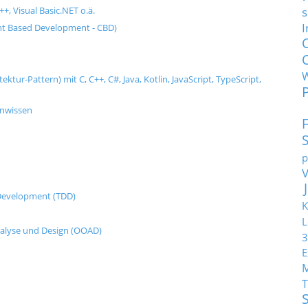
s
+, Visual Basic.NET o.ä.
I
t Based Development - CBD)
tur-Pattern) mit C, C++, C#, Java, Kotlin, JavaScript, TypeScript,
enwissen
p
n Development (TDD)
K
L
nalyse und Design (OOAD)
3
E
T