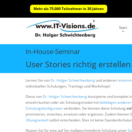
Mehr als 75.000 Teilnehmer in 30 Jahren
Start
In-House-Seminar
User Stories richtig erstellen
Lernen Sie von
Dr. Holger Schwichtenberg
und anderen
renommi
individuellen Schulungen, Trainings und Workshops!
Diese von
Dr. Holger Schwichtenberg
konzipierte und komplett i
einzeln buchen oder als Schulungsmodul mit
beliebigen andere
Schulungskonfigurator
verbinden. Sie können diese Schulung
vol
priorisieren, streichen, ersetzen oder ergänzen. Zudem können S
Übungsanteil)
selbst entscheiden. Dies ist keine Standardschulu
Nutzen Sie für eine auf Sie maßgeschneiderte Schulung unser
Se