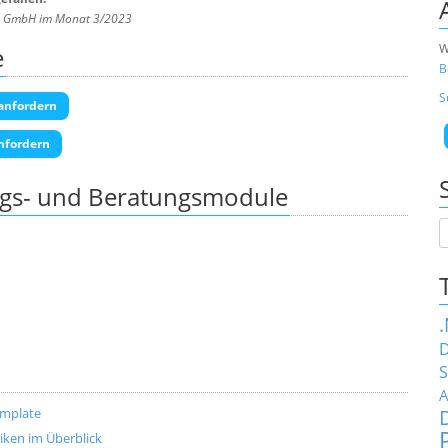
ms GmbH im Monat 3/2023
W
e
B
S
anfordern
nfordern
ngs- und Beratungsmodule
D
S
A
emplate
ken im Überblick