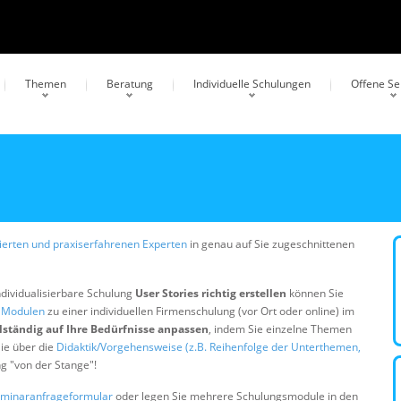
Themen
Beratung
Individuelle Schulungen
Offene S
erten und praxiserfahrenen Experten
in genau auf Sie zugeschnittenen
ndividualisierbare Schulung
User Stories richtig erstellen
können Sie
n Modulen
zu einer individuellen Firmenschulung (vor Ort oder online) im
lständig auf Ihre Bedürfnisse anpassen
, indem Sie einzelne Themen
ie über die
Didaktik/Vorgehensweise (z.B. Reihenfolge der Unterthemen,
ng "von der Stange"!
minaranfrageformular
oder legen Sie mehrere Schulungsmodule in den