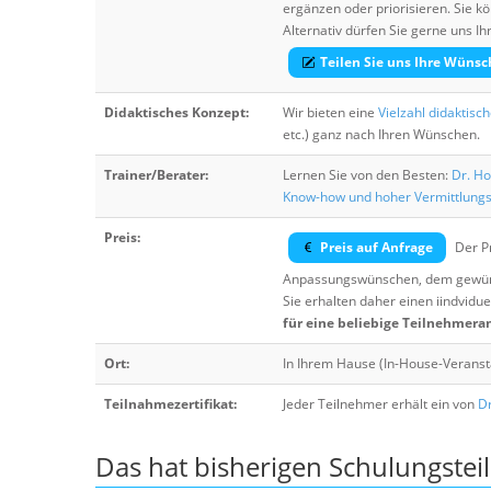
ergänzen oder priorisieren. Sie
Alternativ dürfen Sie gerne uns 
Teilen Sie uns Ihre Wünsc
Didaktisches Konzept:
Wir bieten eine
Vielzahl didaktisc
etc.) ganz nach Ihren Wünschen.
Trainer/Berater:
Lernen Sie von den Besten:
Dr. Ho
Know-how und hoher Vermittlung
Preis:
Preis auf Anfrage
Der Pr
Anpassungswünschen, dem gewüns
Sie erhalten daher einen iindvidue
für eine beliebige Teilnehmera
Ort:
In Ihrem Hause (In-House-Veranst
Teilnahmezertifikat:
Jeder Teilnehmer erhält ein von
Dr
Das hat bisherigen Schulungstei