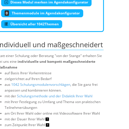
Dieses Modul merken im Agendakonfigurator
0
Themenmodule im Agendakonfigurator
Übersicht aller 1042Themen
Individuell und maßgeschneidert
tatt einer Schulung oder Beratung "von der Stange" erhalten Sie
ei uns eine
individuelle und kompett maßgeschneiderte
aßnahme
auf Basis Ihrer Vorkenntnisse
zielgerichtet auf Ihren Bedarf
aus
1042 Schulungsmodulenvorschlägen
, die Sie ganz frei
anpassen und kombinieren können.
mit der
Schulungsmethode und der Didaktik Ihrer Wahl
mit Ihrer Festlegung zu Umfang und Thema von praktischen
Teilnehmerübungen
am Ort Ihrer Wahl oder online mit Videosoftware Ihrer Wahl
mit der Dauer Ihrer Wahl
zum Zeitpunkt Ihrer Wahl