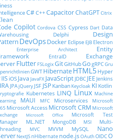
iness
C#
Capacitor
ChatGPT
ntelligence
C++
Citrix
Clean
Copilot
Code
Cypress
CSS
Data
Cordova
Dart
Design
Delphi
Warehousing
DevOps
Pattern
Docker
Eclipse
Electron
EJB
Entity
Enterprise Architect
Framework
Exchange
EntraID
Flutter
Git
Go
Server
GitHub
gRPC
FSLogix
Gru
HTML5
Hibernate
GWT
Hyper
penrichtlinien
JavaScript
IIS
Java
JEE
V
iOS
JDBC
Jenkins
JavaFX
JSP
KI
JIRA
JSF
Kanban
Kotlin
JPA
jQuery
Keycloak
Linux
LINQ
Kubernetes
ryptografie
Machine
MAUI
Microservices
earning
MFC
Microsoft
Microsoft CRM
Microsoft Access
65
Microsoft
Microsoft Test
xchange
Microsoft Office
ML.NET
Manager
MongoDB
Multi-
MSI
Nano
MySQL
hreading
MVVM
MVC
Server
node.js
O
nHibernate
OIDC
NextJS
OAuth