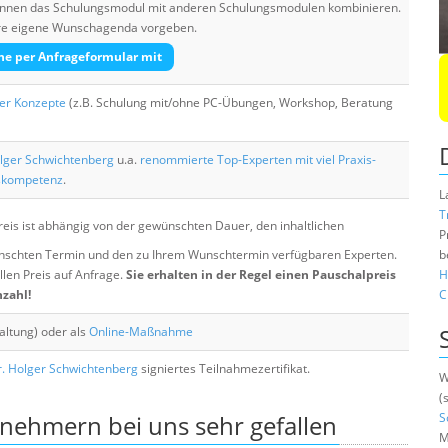
 können das Schulungsmodul mit anderen Schulungsmodulen kombinieren.
Ihre eigene Wunschagenda vorgeben.
he per Anfrageformular mit
her Konzepte
(z.B. Schulung mit/ohne PC-Übungen, Workshop, Beratung
lger Schwichtenberg
u.a.
renommierte Top-Experten mit viel Praxis-
skompetenz
.
L
T
eis ist abhängig von der gewünschten Dauer, den inhaltlichen
P
chten Termin und den zu Ihrem Wunschtermin verfügbaren Experten.
b
llen Preis auf Anfrage.
Sie erhalten in der Regel einen Pauschalpreis
H
nzahl!
C
altung) oder als
Online-Maßnahme
. Holger Schwichtenberg
signiertes Teilnahmezertifikat.
W
(
lnehmern bei uns sehr gefallen
S
M