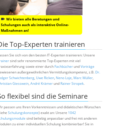
Wir bieten alle Beratungen und
Schulungen auch als interaktive Online-
Maßnahmen an!
Die Top-Experten trainieren
assen Sie sich von den besten IT-Experten trainieren: Unsere
rainer
sind sehr renommierte Top-Experten mit viel
raxixserfahrung sowie einer durch
Fachbücher
und
Vorträge
ewiesenen außergewöhnlichen Vermittlungskompetenz, z.B.
Dr.
olger Schwichtenberg
,
Uwe Ricken
,
Neno Loje
,
Marc Müller
,
hristian Giesswein
,
André Krämer
und
Rainer Stropek
.
So flexibel sind die Seminare
ir passen uns Ihren Vorkenntnissen und didaktischen Wünschen
siehe
Schulungskonzepte
) exakt an: Unsere
1042
chulungsmodule
sind beliebig anpassbar und frei mit anderen
odulen zu einer individuellen Schulung kombinierbar! Sie in