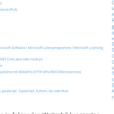
I)
M
ecture (PLA)
q
e
S
rosoft-Software / Microsoft-Lizenzprogramme / Microsoft Licensing
C
NET Core, Java oder node.js)
se
M
ysteme mit WebAPIs (HTTP-APIs/REST/Microservices)
S
, JavaScript, TypeScript, Python, Go oder Rust
F