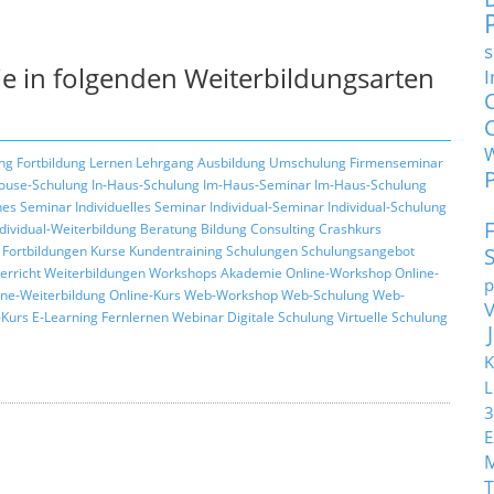
s
e in folgenden Weiterbildungsarten
I
ng
Fortbildung
Lernen
Lehrgang
Ausbildung
Umschulung
Firmenseminar
ouse-Schulung
In-Haus-Schulung
Im-Haus-Seminar
Im-Haus-Schulung
hes Seminar
Individuelles Seminar
Individual-Seminar
Individual-Schulung
ndividual-Weiterbildung
Beratung
Bildung
Consulting
Crashkurs
Fortbildungen
Kurse
Kundentraining
Schulungen
Schulungsangebot
erricht
Weiterbildungen
Workshops
Akademie
Online-Workshop
Online-
p
ine-Weiterbildung
Online-Kurs
Web-Workshop
Web-Schulung
Web-
Kurs
E-Learning
Fernlernen
Webinar
Digitale Schulung
Virtuelle Schulung
K
L
3
E
T