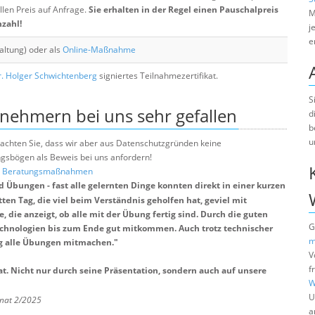
llen Preis auf Anfrage.
Sie erhalten in der Regel einen Pauschalpreis
M
nzahl!
j
e
altung) oder als
Online-Maßnahme
. Holger Schwichtenberg
signiertes Teilnahmezertifikat.
S
lnehmern bei uns sehr gefallen
d
b
u
e beachten Sie, dass wir aber aus Datenschutzgründen keine
sbögen als Beweis bei uns anfordern!
nd Beratungsmaßnahmen
 Übungen - fast alle gelernten Dinge konnten direkt in einer kurzen
en Tag, die viel beim Verständnis geholfen hat, geviel mit
 die anzeigt, ob alle mit der Übung fertig sind. Durch die guten
G
echnologien bis zum Ende gut mitkommen. Auch trotz technischer
m
ng alle Übungen mitmachen.
"
V
f
at. Nicht nur durch seine Präsentation, sondern auch auf unsere
W
U
onat 2/2025
a