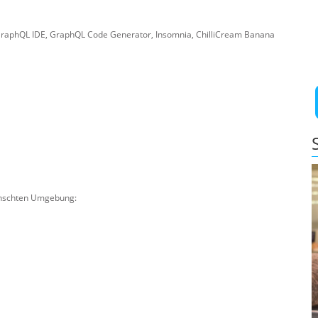
GraphQL IDE, GraphQL Code Generator, Insomnia, ChilliCream Banana
wünschten Umgebung: