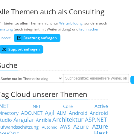
Alle Themen auch als Consulting
ir bieten zu allen Themen nicht nur
Weiterbildung
, sondern auch
eratung
(auch integriert mit Weiterbildung) und
technischen
upport
.
Beratung anfragen
Support anfragen
Suche
Tag Cloud unserer Themen
.NET
Active
.NET Core
Agil
ADO.NET
Android
irectory
ALM
Android
Architektur
Angular
ASP.NET
tudio
Ansible
Azure
Azure
AWS
ufwandsschätzung
Automic
Best
DevOps