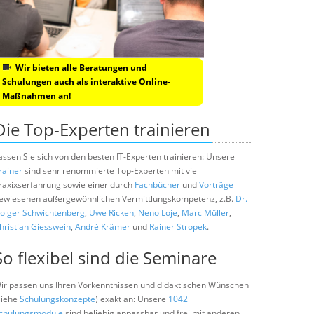
Wir bieten alle Beratungen und
Schulungen auch als interaktive Online-
Maßnahmen an!
Die Top-Experten trainieren
assen Sie sich von den besten IT-Experten trainieren: Unsere
rainer
sind sehr renommierte Top-Experten mit viel
raxixserfahrung sowie einer durch
Fachbücher
und
Vorträge
ewiesenen außergewöhnlichen Vermittlungskompetenz, z.B.
Dr.
olger Schwichtenberg
,
Uwe Ricken
,
Neno Loje
,
Marc Müller
,
hristian Giesswein
,
André Krämer
und
Rainer Stropek
.
So flexibel sind die Seminare
ir passen uns Ihren Vorkenntnissen und didaktischen Wünschen
siehe
Schulungskonzepte
) exakt an: Unsere
1042
chulungsmodule
sind beliebig anpassbar und frei mit anderen