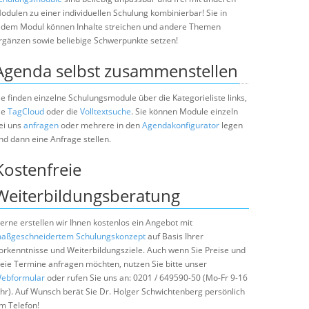
odulen zu einer individuellen Schulung kombinierbar! Sie in
edem Modul können Inhalte streichen und andere Themen
rgänzen sowie beliebige Schwerpunkte setzen!
Agenda selbst zusammenstellen
ie finden einzelne Schulungsmodule über die Kategorieliste links,
ie
TagCloud
oder die
Volltextsuche
. Sie können Module einzeln
ei uns
anfragen
oder mehrere in den
Agendakonfigurator
legen
nd dann eine Anfrage stellen.
Kostenfreie
Weiterbildungsberatung
erne erstellen wir Ihnen kostenlos ein Angebot mit
aßgeschneidertem Schulungskonzept
auf Basis Ihrer
orkenntnisse und Weiterbildungsziele. Auch wenn Sie Preise und
reie Termine anfragen möchten, nutzen Sie bitte unser
ebformular
oder rufen Sie uns an: 0201 / 649590-50 (Mo-Fr 9-16
hr). Auf Wunsch berät Sie Dr. Holger Schwichtenberg persönlich
m Telefon!