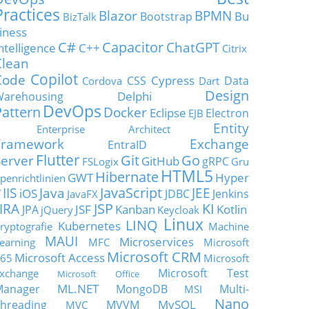
Practices
Blazor
BPMN
Bu
Bootstrap
BizTalk
iness
C#
Capacitor
ChatGPT
ntelligence
C++
Citrix
Clean
Copilot
Code
Cypress
CSS
Data
Cordova
Dart
Design
Delphi
Warehousing
DevOps
Pattern
Docker
Eclipse
Electron
EJB
Entity
Enterprise Architect
Framework
Exchange
EntraID
Flutter
Git
Go
Server
GitHub
gRPC
FSLogix
Gru
HTML5
Hibernate
GWT
Hyper
penrichtlinien
JavaScript
IIS
Java
JEE
V
iOS
JDBC
Jenkins
JavaFX
JSP
KI
JIRA
JSF
Kanban
Kotlin
JPA
jQuery
Keycloak
Linux
LINQ
Kubernetes
ryptografie
Machine
MAUI
Microservices
earning
MFC
Microsoft
Microsoft CRM
Microsoft Access
65
Microsoft
Microsoft Test
xchange
Microsoft Office
ML.NET
Manager
MongoDB
Multi-
MSI
Nano
MySQL
hreading
MVVM
MVC