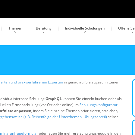
Themen
Beratung
Individuelle Schulungen
Offene S
erten und praxiserfahrenen Experten
in genau auf Sie zugeschnittenen
ndividualisierbare Schulung
GraphQL
können Sie einzeln buchen oder als
duellen Firmenschulung (vor Ort oder online) im
Schulungskonfigurator
ürfnisse anpassen
, indem Sie einzelne Themen priorisieren, streichen,
rgehensweise (z.B. Reihenfolge der Unterthemen, Übungsanteil)
selbst
minaranfrageformular
oder legen Sie mehrere Schulungsmodule in den