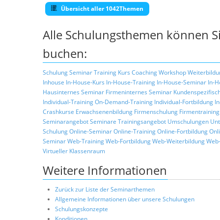
Übersicht aller 1042Themen
Alle Schulungsthemen können Si
buchen:
Schulung
Seminar
Training
Kurs
Coaching
Workshop
Weiterbildu
Inhouse
In-House-Kurs
In-House-Training
In-House-Seminar
In-H
Hausinternes Seminar
Firmeninternes Seminar
Kundenspezifisc
Individual-Training
On-Demand-Training
Individual-Fortbildung
I
Crashkurse
Erwachsenenbildung
Firmenschulung
Firmentraining
Seminarangebot
Seminare
Trainingsangebot
Umschulungen
Unt
Schulung
Online-Seminar
Online-Training
Online-Fortbildung
Onl
Seminar
Web-Training
Web-Fortbildung
Web-Weiterbildung
Web-
Virtueller Klassenraum
Weitere Informationen
Zurück zur Liste der Seminarthemen
Allgemeine Informationen über unsere Schulungen
Schulungskonzepte
Konditionen