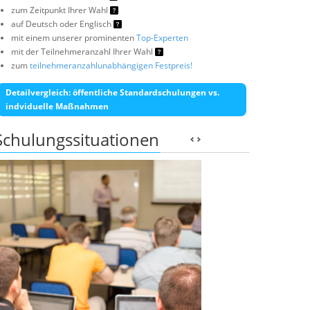
zum Zeitpunkt Ihrer Wahl
auf Deutsch oder Englisch
mit einem unserer prominenten
Top-Experten
mit der Teilnehmeranzahl Ihrer Wahl
zum
teilnehmeranzahlunabhängigen Festpreis!
Detailvergleich: öffentliche Standardschulungen vs.
indviduelle Maßnahmen
Schulungssituationen