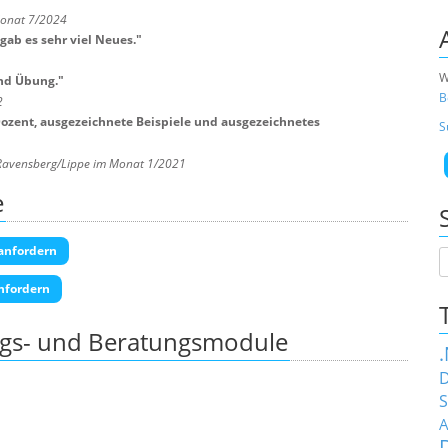
Monat 7/2024
gab es sehr viel Neues.
"
W
nd Übung.
"
B
2
 Dozent, ausgezeichnete Beispiele und ausgezeichnetes
S
Ravensberg/Lippe im Monat 1/2021
e
anfordern
nfordern
ngs- und Beratungsmodule
D
S
A