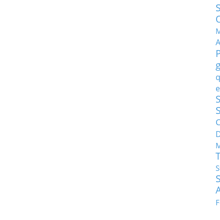
M
q
e
S
C
M
S
F