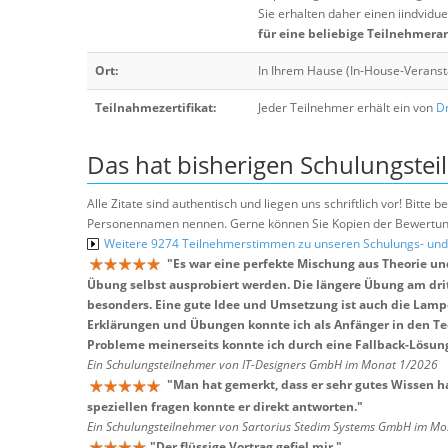
Sie erhalten daher einen iindvidue
für eine beliebige Teilnehmera
Ort:
In Ihrem Hause (In-House-Veranst
Teilnahmezertifikat:
Jeder Teilnehmer erhält ein von
Dr
Das hat bisherigen Schulungstei
Alle Zitate sind authentisch und liegen uns schriftlich vor! Bitt
Personennamen nennen. Gerne können Sie Kopien der Bewertung
Weitere 9274 Teilnehmerstimmen zu unseren Schulungs- u
"
Es war eine perfekte Mischung aus Theorie und
Übung selbst ausprobiert werden. Die längere Übung am dritt
besonders. Eine gute Idee und Umsetzung ist auch die Lampe,
Erklärungen und Übungen konnte ich als Anfänger in den T
Probleme meinerseits konnte ich durch eine Fallback-Lösu
Ein Schulungsteilnehmer von IT-Designers GmbH im Monat 1/2026
"
Man hat gemerkt, dass er sehr gutes Wissen h
speziellen fragen konnte er direkt antworten.
"
Ein Schulungsteilnehmer von Sartorius Stedim Systems GmbH im M
"
Der flüssige Vortrag gefiel mir.
"