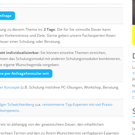
nfrage
ulung zu diesem Thema ist:
2 Tage
. Die für Sie sinnvolle Dauer kann
ten Vorkenntnisse und Ziele. Gerne geben unsere Fachexperten Ihnen
 Dauer einer Schulung oder Beratung.
tt individualisierbar
: Sie können einzelne Themen streichen,
 können das Schulungsmodul mit anderen Schulungsmodulen kombinieren.
Ihre eigene Wunschagenda vorgeben.
L
he per Anfrageformular mit
T
P
b
her Konzepte
(z.B. Schulung mit/ohne PC-Übungen, Workshop, Beratung
H
C
lger Schwichtenberg
u.a.
renommierte Top-Experten mit viel Praxis-
skompetenz
.
W
eis ist abhängig von der gewünschten Dauer, den inhaltlichen
(
chten Termin und den zu Ihrem Wunschtermin verfügbaren Experten.
S