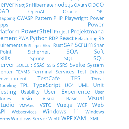
Server
node.js
O
nHibernate
OIDC
NextJS
OAuth
OAD
Oracle
OpenAI
OR-
Pattern
Playwright
OWASP
PHP
Power
apping
Power
Apps
PowerShell
Platform
Projektmana
Project
gement
Python
React
PWA
RDP
Re
Refactoring
Scrum
SAP
uirements
Rust
Shar
REST
ReSharper
SOA
Soft
Sicherheit
Point
SQL
kills
SQL
Spring
Server
Svelte
System
SSAS
SSRS
SQLCLR
SSIS
enter
Terminal Services
Test Driven
TEAMS
TFS
TestCafe
Development
Threat
TypeScript
Unit
TPL
UML
UC4
odeling
Testing
User Experience
Usability
User
Visual
Visio
Visual Basic
tories
Studio
Vue.js
Web
VSTO
WCF
VMWare
API
Windows 11
Webservices
Windows
XAML
WPF
Windows Server
XML
orms
WinUI