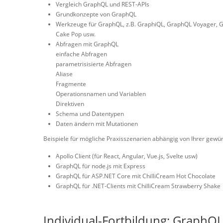
Vergleich GraphQL und REST-APIs
Grundkonzepte von GraphQL
Werkzeuge für GraphQL, z.B. GraphiQL, GraphQL Voyager, 
Cake Pop usw.
Abfragen mit GraphQL
einfache Abfragen
parametrisisierte Abfragen
Aliase
Fragmente
Operationsnamen und Variablen
Direktiven
Schema und Datentypen
Daten ändern mit Mutationen
Beispiele für mögliche Praxisszenarien abhängig von Ihrer ge
Apollo Client (für React, Angular, Vue.js, Svelte usw)
GraphQL für node.js mit Express
GraphQL für ASP.NET Core mit ChilliCream Hot Chocolate
GraphQL für .NET-Clients mit ChilliCream Strawberry Shake
Individual-Fortbildung: GraphQL