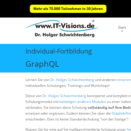
Mehr als 75.000 Teilnehmer in 30 Jahren
Start
Individual-Fortbildung
GraphQL
Lernen Sie von
Dr. Holger Schwichtenberg
und anderen
renommi
individuellen Schulungen, Trainings und Workshops!
Diese von
Dr. Holger Schwichtenberg
konzipierte und komplett i
Schulungsmodul mit
beliebigen anderen Modulen
zu einer indivi
verbinden. Sie können diese Schulung
vollständig auf Ihre Bed
ersetzen oder ergänzen. Zudem können Sie über die
Didaktik/Vo
entscheiden. Dies ist keine Standardschulung "von der Stange"!
Nutzen Sie für eine auf Sie maßgeschneiderte Schulung unser
Se