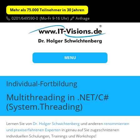
Mehr als 75.000 Teilnehmer in 30 Jahren
0201/649590-0
(Mo-Fr 9-16 Uhr)
Anfrage
MENU
Start
Individual-Fortbildung
Themen
Multithreading in .NET/C#
Beratung
(System.Threading)
Individuelle Schulungen
Offene Seminare
Lernen Sie von
Dr. Holger Schwichtenberg
und anderen
renommierten
und praxiserfahrenen Experten
in genau auf Sie zugeschnittenen
Wissen
individuellen Schulungen, Trainings und Workshops!