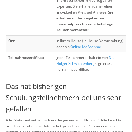
Ihrem Wunschtermin verfügbaren
Experten. Sie erhalten daher einen
iindviduellen Preis auf Anfrage.
Sie
erhalten in der Regel einen
Pauschalpreis für eine beliebige
Teilnehmeranzahl!
Ort:
In Ihrem Hause (In-House-Veranstaltung)
oder als
Online-Maßnahme
Teilnahmezertifikat:
Jeder Teilnehmer erhält ein von
Dr.
Holger Schwichtenberg
signiertes
Teilnahmezertifikat.
Das hat bisherigen
Schulungsteilnehmern bei uns sehr
gefallen
Alle Zitate sind authentisch und liegen uns schriftlich vor! Bitte beachten
Sie, dass wir aber aus Datenschutzgründen keine Personennamen
nennen. Gerne können Sie Kopien der Bewertungsbögen als Beweis bei