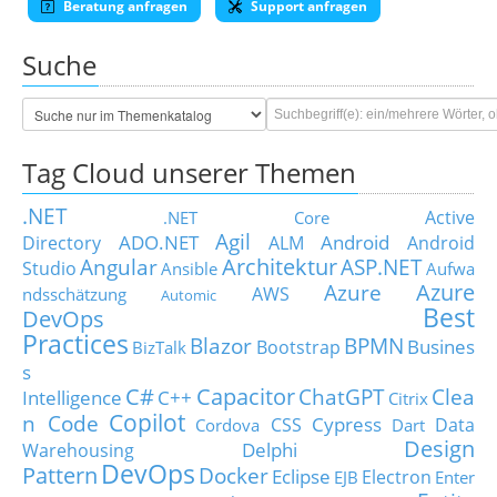
Beratung anfragen
Support anfragen
Suche
Tag Cloud unserer Themen
.NET
Active
.NET Core
Agil
ADO.NET
Android
Directory
ALM
Android
Architektur
Angular
ASP.NET
Studio
Ansible
Aufwa
Azure
Azure
AWS
ndsschätzung
Automic
Best
DevOps
Practices
Blazor
BPMN
Busines
Bootstrap
BizTalk
s
C#
Capacitor
ChatGPT
Clea
Intelligence
C++
Citrix
Copilot
n Code
Cypress
CSS
Data
Cordova
Dart
Design
Delphi
Warehousing
DevOps
Pattern
Docker
Eclipse
Electron
EJB
Enter