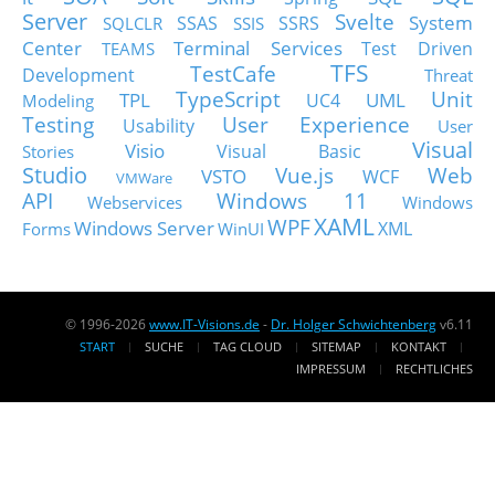
Server
Svelte
System
SSAS
SSRS
SQLCLR
SSIS
Center
Terminal Services
Test Driven
TEAMS
TFS
TestCafe
Development
Threat
TypeScript
Unit
TPL
UML
UC4
Modeling
Testing
User Experience
Usability
User
Visual
Visio
Visual Basic
Stories
Studio
Vue.js
Web
VSTO
WCF
VMWare
API
Windows 11
Webservices
Windows
XAML
WPF
Windows Server
XML
Forms
WinUI
© 1996-2026
www.IT-Visions.de
-
Dr. Holger Schwichtenberg
v6.11
START
SUCHE
TAG CLOUD
SITEMAP
KONTAKT
IMPRESSUM
RECHTLICHES