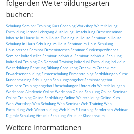
folgenden Weiterbildungsarten
buchen:
Schulung
Seminar
Training
Kurs
Coaching
Workshop
Weiterbildung
Fortbildung
Lernen
Lehrgang
Ausbildung
Umschulung
Firmenseminar
Inhouse
In-House-Kurs
In-House-Training
In-House-Seminar
In-House-
Schulung
In-Haus-Schulung
Im-Haus-Seminar
Im-Haus-Schulung
Hausinternes Seminar
Firmeninternes Seminar
Kundenspezifisches
Seminar
Individuelles Seminar
Individual-Seminar
Individual-Schulung
Individual-Training
On-Demand-Training
Individual-Fortbildung
Individual-
Weiterbildung
Beratung
Bildung
Consulting
Crashkurs
Crashkurse
Erwachsenenbildung
Firmenschulung
Firmentraining
Fortbildungen
Kurse
Kundentraining
Schulungen
Schulungsangebot
Seminarangebot
Seminare
Trainingsangebot
Umschulungen
Unterricht
Weiterbildungen
Workshops
Akademie
Online-Workshop
Online-Schulung
Online-Seminar
Online-Training
Online-Fortbildung
Online-Weiterbildung
Online-Kurs
Web-Workshop
Web-Schulung
Web-Seminar
Web-Training
Web-
Fortbildung
Web-Weiterbildung
Web-Kurs
E-Learning
Fernlernen
Webinar
Digitale Schulung
Virtuelle Schulung
Virtueller Klassenraum
Weitere Informationen