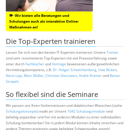
Wir bieten alle Beratungen und
Schulungen auch als interaktive Online-
Maßnahmen an!
Die Top-Experten trainieren
Lassen Sie sich von den besten IT-Experten trainieren: Unsere
Trainer
sind sehr renommierte Top-Experten mit viel Praxixserfahrung sowie
einer durch
Fachbücher
und
Vorträge
bewiesenen außergewöhnlichen
Vermittlungskompetenz, z.B.
Dr. Holger Schwichtenberg
,
Uwe Ricken
,
Neno Loje
,
Marc Müller
,
Christian Giesswein
,
André Krämer
und
Rainer
Stropek
.
So flexibel sind die Seminare
Wir passen uns Ihren Vorkenntnissen und didaktischen Wünschen (siehe
Schulungskonzepte
) exakt an: Unsere
1042 Schulungsmodule
sind
beliebig anpassbar und frei mit anderen Modulen zu einer individuellen
Schulung kombinierbar! Sie in jedem Modul können Inhalte streichen und
andere Themen ergänzen sowie beliebige Schwerpunkte setzen!