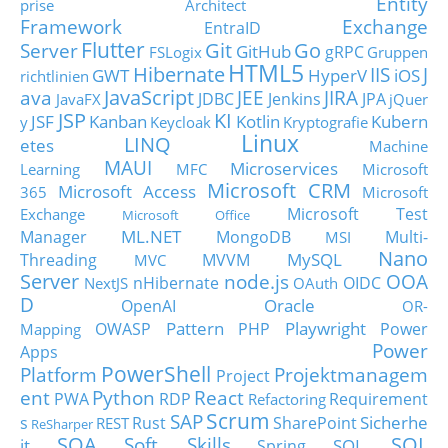
Entity
prise Architect
Framework
Exchange
EntraID
Flutter
Git
Go
Server
GitHub
gRPC
FSLogix
Gruppen
HTML5
Hibernate
IIS
J
GWT
HyperV
iOS
richtlinien
JavaScript
ava
JEE
JIRA
JDBC
Jenkins
JPA
JavaFX
jQuer
JSP
KI
JSF
Kanban
Kotlin
Kubern
y
Keycloak
Kryptografie
Linux
LINQ
etes
Machine
MAUI
Microservices
Learning
MFC
Microsoft
Microsoft CRM
Microsoft Access
365
Microsoft
Microsoft Test
Exchange
Microsoft Office
ML.NET
Manager
MongoDB
Multi-
MSI
Nano
MySQL
Threading
MVVM
MVC
Server
node.js
OOA
nHibernate
OIDC
NextJS
OAuth
D
Oracle
OpenAI
OR-
Pattern
Playwright
OWASP
PHP
Power
Mapping
Power
Apps
PowerShell
Platform
Projektmanagem
Project
ent
Python
React
PWA
RDP
Requirement
Refactoring
Scrum
SAP
Sicherhe
s
Rust
SharePoint
REST
ReSharper
SOA
SQL
Soft Skills
it
SQL
Spring