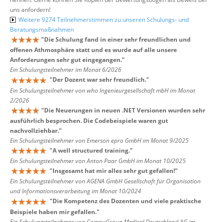
uns anfordern!
Weitere 9274 Teilnehmerstimmen zu unseren Schulungs- und
Beratungsmaßnahmen
"
Die Schulung fand in einer sehr freundlichen und
offenen Athmosphäre statt und es wurde auf alle unsere
Anforderungen sehr gut eingegangen.
"
Ein Schulungsteilnehmer im Monat 6/2026
"
Der Dozent war sehr freundlich.
"
Ein Schulungsteilnehmer von who Ingenieurgesellschaft mbH im Monat
2/2026
"
Die Neuerungen in neuen .NET Versionen wurden sehr
ausführlich besprochen. Die Codebeispiele waren gut
nachvollziehbar.
"
Ein Schulungsteilnehmer von Emerson epro GmbH im Monat 9/2025
"
A well structured training.
"
Ein Schulungsteilnehmer von Anton Paar GmbH im Monat 10/2025
"
Insgesamt hat mir alles sehr gut gefallen!
"
Ein Schulungsteilnehmer von AGENA GmbH Gesellschaft für Organisation
und Informationsverarbeitung im Monat 10/2024
"
Die Kompetenz des Dozenten und viele praktische
Beispiele haben mir gefallen.
"
Ein Schulungsteilnehmer von CompuGroup Medical Deutschland AG im