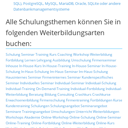
SQL), PostgreSQL, MySQL, MariaDB, Oracle, SQLite oder andere
Datenbankmanagementsysteme
Alle Schulungsthemen können Sie in
folgenden Weiterbildungsarten
buchen:
Schulung
Seminar
Training
Kurs
Coaching
Workshop
Weiterbildung
Fortbildung
Lernen
Lehrgang
Ausbildung
Umschulung
Firmenseminar
Inhouse
In-House-Kurs
In-House-Training
In-House-Seminar
In-House-
Schulung
In-Haus-Schulung
Im-Haus-Seminar
Im-Haus-Schulung
Hausinternes Seminar
Firmeninternes Seminar
Kundenspezifisches
Seminar
Individuelles Seminar
Individual-Seminar
Individual-Schulung
Individual-Training
On-Demand-Training
Individual-Fortbildung
Individual-
Weiterbildung
Beratung
Bildung
Consulting
Crashkurs
Crashkurse
Erwachsenenbildung
Firmenschulung
Firmentraining
Fortbildungen
Kurse
Kundentraining
Schulungen
Schulungsangebot
Seminarangebot
Seminare
Trainingsangebot
Umschulungen
Unterricht
Weiterbildungen
Workshops
Akademie
Online-Workshop
Online-Schulung
Online-Seminar
Online-Training
Online-Fortbildung
Online-Weiterbildung
Online-Kurs