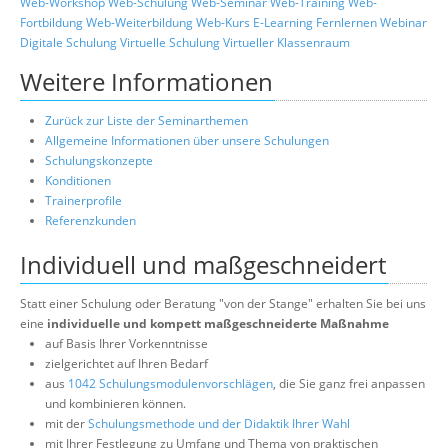
Web-Workshop
Web-Schulung
Web-Seminar
Web-Training
Web-
Fortbildung
Web-Weiterbildung
Web-Kurs
E-Learning
Fernlernen
Webinar
Digitale Schulung
Virtuelle Schulung
Virtueller Klassenraum
Weitere Informationen
Zurück zur Liste der Seminarthemen
Allgemeine Informationen über unsere Schulungen
Schulungskonzepte
Konditionen
Trainerprofile
Referenzkunden
Individuell und maßgeschneidert
Statt einer Schulung oder Beratung "von der Stange" erhalten Sie bei uns
eine
individuelle und kompett maßgeschneiderte Maßnahme
auf Basis Ihrer Vorkenntnisse
zielgerichtet auf Ihren Bedarf
aus
1042 Schulungsmodulenvorschlägen
, die Sie ganz frei anpassen
und kombinieren können.
mit der
Schulungsmethode und der Didaktik Ihrer Wahl
mit Ihrer Festlegung zu Umfang und Thema von praktischen