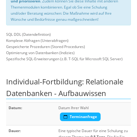
und priorisieren
. Zudem können Sie diese Inhalte mit anderen
Themenmodulen kombinieren. Egal ob Sie eine Schulung
und/oder Beratung wünschen: Die Maßnahme wird auf Ihre
Wünsche und Bedürfnisse genau maßgeschneidert!
SQL DDL (Datendefinition)
Komplexe Abfragen (Unterabfragen)
Gespeicherte Prozeduren (Stored Procedures)
Optimierung von Datenbanken (Indizies)
Spezifische SQL-Erweiterungen (z.B. T-SQL für Microsoft SQL Server)
Individual-Fortbildung: Relationale
Datenbanken - Aufbauwissen
Datum:
Datum Ihrer Wahl
Terminanfrage
Dauer:
Eine typische Dauer für eine Schulung zu
diesem Thema ist:
0,5 Tage
. Die für Sie