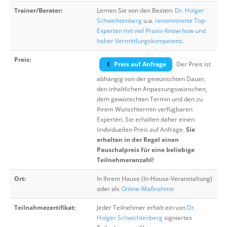
Trainer/Berater:
Lernen Sie von den Besten:
Dr. Holger
Schwichtenberg
u.a.
renommierte Top-
Experten mit viel Praxis-Know-how und
hoher Vermittlungskompetenz
.
Preis:
Preis auf Anfrage
Der Preis ist
abhängig von der gewünschten Dauer,
den inhaltlichen Anpassungswünschen,
dem gewünschten Termin und den zu
Ihrem Wunschtermin verfügbaren
Experten. Sie erhalten daher einen
iindviduellen Preis auf Anfrage.
Sie
erhalten in der Regel einen
Pauschalpreis für eine beliebige
Teilnehmeranzahl!
Ort:
In Ihrem Hause (In-House-Veranstaltung)
oder als
Online-Maßnahme
Teilnahmezertifikat:
Jeder Teilnehmer erhält ein von
Dr.
Holger Schwichtenberg
signiertes