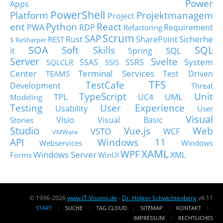
Power
Apps
PowerShell
Platform
Projektmanagem
Project
ent
Python
React
PWA
RDP
Requirement
Refactoring
Scrum
SAP
Sicherhe
s
Rust
SharePoint
REST
ReSharper
SOA
SQL
Soft Skills
it
SQL
Spring
Server
Svelte
System
SSAS
SSRS
SQLCLR
SSIS
Center
Terminal Services
Test Driven
TEAMS
TFS
TestCafe
Development
Threat
TypeScript
Unit
TPL
UML
UC4
Modeling
Testing
User Experience
Usability
User
Visual
Visio
Visual Basic
Stories
Studio
Vue.js
Web
VSTO
WCF
VMWare
API
Windows 11
Webservices
Windows
XAML
WPF
Windows Server
XML
Forms
WinUI
© 1996-2026
www.IT-Visions.de
-
Dr. Holger Schwichtenberg
v6.11
START
SUCHE
TAG CLOUD
SITEMAP
KONTAKT
IMPRESSUM
RECHTLICHES