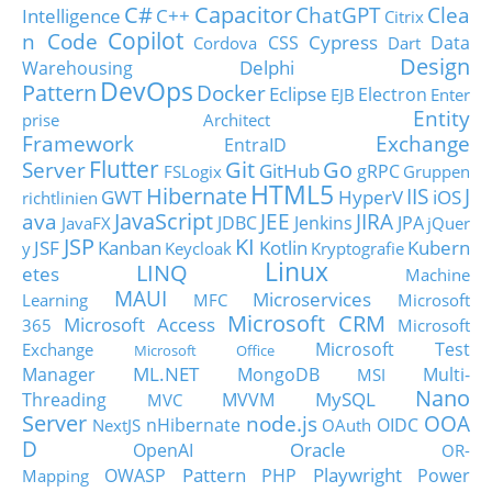
C#
Capacitor
ChatGPT
Clea
Intelligence
C++
Citrix
Copilot
n Code
Cypress
CSS
Data
Cordova
Dart
Design
Delphi
Warehousing
DevOps
Pattern
Docker
Eclipse
Electron
EJB
Enter
Entity
prise Architect
Framework
Exchange
EntraID
Flutter
Git
Go
Server
GitHub
gRPC
FSLogix
Gruppen
HTML5
Hibernate
IIS
J
GWT
HyperV
iOS
richtlinien
JavaScript
ava
JEE
JIRA
JDBC
Jenkins
JPA
JavaFX
jQuer
JSP
KI
JSF
Kanban
Kotlin
Kubern
y
Keycloak
Kryptografie
Linux
LINQ
etes
Machine
MAUI
Microservices
Learning
MFC
Microsoft
Microsoft CRM
Microsoft Access
365
Microsoft
Microsoft Test
Exchange
Microsoft Office
ML.NET
Manager
MongoDB
Multi-
MSI
Nano
MySQL
Threading
MVVM
MVC
Server
node.js
OOA
nHibernate
OIDC
NextJS
OAuth
D
Oracle
OpenAI
OR-
Pattern
Playwright
OWASP
PHP
Power
Mapping