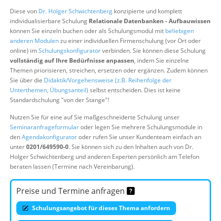
Über uns
Diese von
Dr. Holger Schwichtenberg
konzipierte und komplett
individualisierbare Schulung
Relationale Datenbanken - Aufbauwissen
Suche
können Sie einzeln buchen oder als Schulungsmodul mit
beliebigen
anderen Modulen
zu einer individuellen Firmenschulung (vor Ort oder
online) im
Schulungskonfigurator
verbinden. Sie können diese Schulung
vollständig auf Ihre Bedürfnisse anpassen
, indem Sie einzelne
Themen priorisieren, streichen, ersetzen oder ergänzen. Zudem können
Sie über die
Didaktik/Vorgehensweise (z.B. Reihenfolge der
Unterthemen, Übungsanteil)
selbst entscheiden. Dies ist keine
Standardschulung "von der Stange"!
Nutzen Sie für eine auf Sie maßgeschneiderte Schulung unser
Seminaranfrageformular
oder legen Sie mehrere Schulungsmodule in
den
Agendakonfigurator
oder rufen Sie unser Kundenteam einfach an
unter
0201/649590-0
. Sie können sich zu den Inhalten auch von Dr.
Holger Schwichtenberg und anderen Experten persönlich am Telefon
beraten lassen (Termine nach Vereinbarung).
Preise und Termine anfragen
Schulungsangebot für dieses Thema anfordern