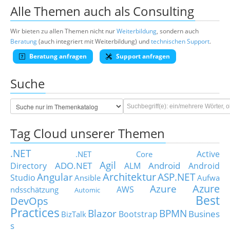
Alle Themen auch als Consulting
Wir bieten zu allen Themen nicht nur
Weiterbildung
, sondern auch
Beratung
(auch integriert mit Weiterbildung) und
technischen Support
.
Beratung anfragen
Support anfragen
Suche
Tag Cloud unserer Themen
.NET
Active
.NET Core
Agil
ADO.NET
Android
Directory
ALM
Android
Architektur
Angular
ASP.NET
Studio
Ansible
Aufwa
Azure
Azure
AWS
ndsschätzung
Automic
Best
DevOps
Practices
Blazor
BPMN
Busines
Bootstrap
BizTalk
s