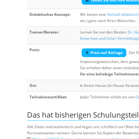
Teilen Sie uns Ihre Wünsc
Didaktisches Konzept:
Wir bieten eine
Vielzahl didaktisc
etc.) ganz nach Ihren Wünschen.
Trainer/Berater:
Lernen Sie von den Besten:
Dr. Ho
Know-how und hoher Vermittlung
Preis:
Preis auf Anfrage
Der Pr
Anpassungswünschen, dem gewüns
Sie erhalten daher einen iindvidue
für eine beliebige Teilnehmera
Ort:
In Ihrem Hause (In-House-Veranst
Teilnahmezertifikat:
Jeder Teilnehmer erhält ein von
Dr
Das hat bisherigen Schulungstei
Alle Zitate sind authentisch und liegen uns schriftlich vor! Bitt
Personennamen nennen. Gerne können Sie Kopien der Bewertung