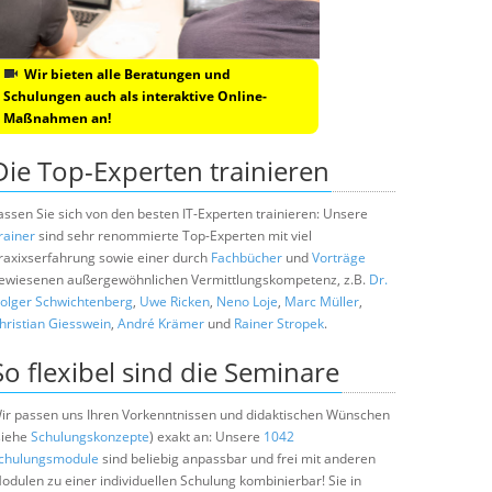
Wir bieten alle Beratungen und
Schulungen auch als interaktive Online-
Maßnahmen an!
Die Top-Experten trainieren
assen Sie sich von den besten IT-Experten trainieren: Unsere
rainer
sind sehr renommierte Top-Experten mit viel
raxixserfahrung sowie einer durch
Fachbücher
und
Vorträge
ewiesenen außergewöhnlichen Vermittlungskompetenz, z.B.
Dr.
olger Schwichtenberg
,
Uwe Ricken
,
Neno Loje
,
Marc Müller
,
hristian Giesswein
,
André Krämer
und
Rainer Stropek
.
So flexibel sind die Seminare
ir passen uns Ihren Vorkenntnissen und didaktischen Wünschen
siehe
Schulungskonzepte
) exakt an: Unsere
1042
chulungsmodule
sind beliebig anpassbar und frei mit anderen
odulen zu einer individuellen Schulung kombinierbar! Sie in