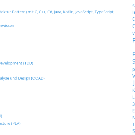
s
I
tur-Pattern) mit C, C++, C#, Java, Kotlin, JavaScript, TypeScript,
enwissen
n Development (TDD)
p
nalyse und Design (OOAD)
K
L
3
E
I)
ecture (PLA)
T