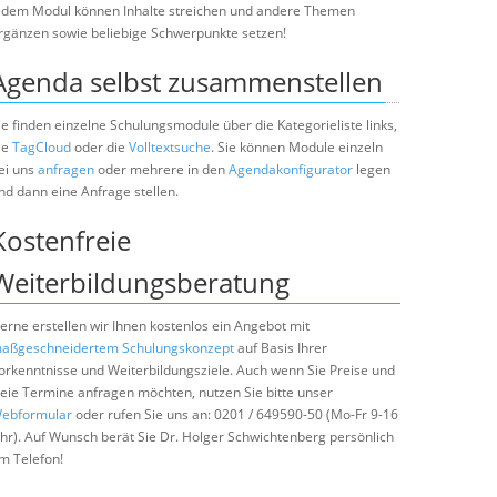
edem Modul können Inhalte streichen und andere Themen
rgänzen sowie beliebige Schwerpunkte setzen!
Agenda selbst zusammenstellen
ie finden einzelne Schulungsmodule über die Kategorieliste links,
ie
TagCloud
oder die
Volltextsuche
. Sie können Module einzeln
ei uns
anfragen
oder mehrere in den
Agendakonfigurator
legen
nd dann eine Anfrage stellen.
Kostenfreie
Weiterbildungsberatung
erne erstellen wir Ihnen kostenlos ein Angebot mit
aßgeschneidertem Schulungskonzept
auf Basis Ihrer
orkenntnisse und Weiterbildungsziele. Auch wenn Sie Preise und
reie Termine anfragen möchten, nutzen Sie bitte unser
ebformular
oder rufen Sie uns an: 0201 / 649590-50 (Mo-Fr 9-16
hr). Auf Wunsch berät Sie Dr. Holger Schwichtenberg persönlich
m Telefon!