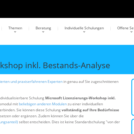
Themen
Beratung
Individuelle Schulungen
Offene S
kshop inkl. Bestands-Analyse
erten und praxiserfahrenen Experten
in genau auf Sie zugeschnittenen
ndividualisierbare Schulung
Microsoft Lizenzierungs-Workshop inkl.
gsmodul mit
beliebigen anderen Modulen
zu einer individuellen
erbinden. Sie können diese Schulung
vollständig auf Ihre Bedürfnisse
ersetzen oder ergänzen. Zudem können Sie über die
ungsanteil)
selbst entscheiden. Dies ist keine Standardschulung "von der