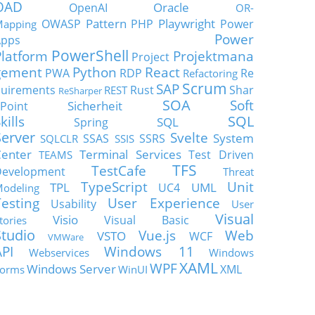
OAD
Oracle
OpenAI
OR-
Pattern
Playwright
OWASP
PHP
Power
apping
Power
Apps
PowerShell
Platform
Projektmana
Project
gement
Python
React
PWA
RDP
Re
Refactoring
Scrum
SAP
uirements
Rust
Shar
REST
ReSharper
SOA
Soft
Sicherheit
Point
SQL
kills
SQL
Spring
Server
Svelte
System
SSAS
SSRS
SQLCLR
SSIS
enter
Terminal Services
Test Driven
TEAMS
TFS
TestCafe
Development
Threat
TypeScript
Unit
TPL
UML
UC4
odeling
Testing
User Experience
Usability
User
Visual
Visio
Visual Basic
tories
Studio
Vue.js
Web
VSTO
WCF
VMWare
API
Windows 11
Webservices
Windows
XAML
WPF
Windows Server
XML
orms
WinUI