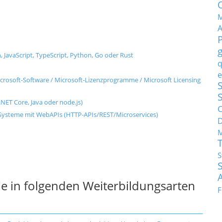
M
, JavaScript, TypeScript, Python, Go oder Rust
q
e
rosoft-Software / Microsoft-Lizenzprogramme / Microsoft Licensing
S
NET Core, Java oder node.js)
C
ysteme mit WebAPIs (HTTP-APIs/REST/Microservices)
M
S
e in folgenden Weiterbildungsarten
F