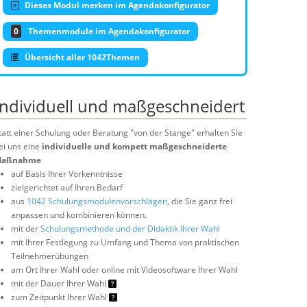
Dieses Modul merken im Agendakonfigurator
0
Themenmodule im Agendakonfigurator
Übersicht aller 1042Themen
Individuell und maßgeschneidert
tatt einer Schulung oder Beratung "von der Stange" erhalten Sie
ei uns eine
individuelle und kompett maßgeschneiderte
aßnahme
auf Basis Ihrer Vorkenntnisse
zielgerichtet auf Ihren Bedarf
aus
1042 Schulungsmodulenvorschlägen
, die Sie ganz frei
anpassen und kombinieren können.
mit der
Schulungsmethode und der Didaktik Ihrer Wahl
mit Ihrer Festlegung zu Umfang und Thema von praktischen
Teilnehmerübungen
am Ort Ihrer Wahl oder online mit Videosoftware Ihrer Wahl
mit der Dauer Ihrer Wahl
zum Zeitpunkt Ihrer Wahl