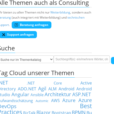
Alle Themen auch als Consulting
ir bieten zu allen Themen nicht nur
Weiterbildung
, sondern auch
eratung
(auch integriert mit Weiterbildung) und
technischen
upport
.
Beratung anfragen
Support anfragen
Suche
Tag Cloud unserer Themen
.NET
Active
.NET Core
Agil
ADO.NET
Android
irectory
ALM
Android
Architektur
Angular
ASP.NET
tudio
Ansible
Azure
Azure
AWS
ufwandsschätzung
Automic
Best
DevOps
Practices
Blazor
BPMN
Bu
Bootstrap
BizTalk