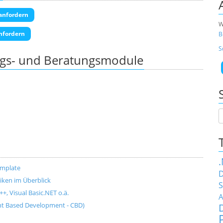
anfordern
W
nfordern
B
S
ngs- und Beratungsmodule
emplate
D
ken im Überblick
S
+, Visual Basic.NET o.ä.
A
t Based Development - CBD)