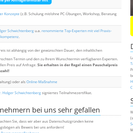
he per Anfrageformular mit
her Konzepte
(z.B. Schulung mit/ohne PC-Übungen, Workshop, Beratung
lger Schwichtenberg
u.a.
renommierte Top-Experten mit viel Praxis-
skompetenz
.
eis ist abhängig von der gewünschten Dauer, den inhaltlichen
L
chten Termin und den zu Ihrem Wunschtermin verfügbaren Experten.
T
llen Preis auf Anfrage.
Sie erhalten in der Regel einen Pauschalpreis
P
nzahl!
b
H
altung) oder als
Online-Maßnahme
C
. Holger Schwichtenberg
signiertes Teilnahmezertifikat.
lnehmern bei uns sehr gefallen
W
(
e beachten Sie, dass wir aber aus Datenschutzgründen keine
S
sbögen als Beweis bei uns anfordern!
M