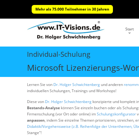
Mehr als 75.000 Teilnehmer in 30 Jahren
Start
Individual-Schulung
Microsoft Lizenzierungs-Wor
Lernen Sie von
Dr. Holger Schwichtenberg
und anderen
renommi
individuellen Schulungen, Trainings und Workshops!
Diese von
Dr. Holger Schwichtenberg
konzipierte und komplett i
Bestands-Analyse
können Sie einzeln buchen oder als Schulun
Firmenschulung (vor Ort oder online) im
Schulungskonfigurator
v
anpassen
, indem Sie einzelne Themen priorisieren, streichen, 
Didaktik/Vorgehensweise (z.B. Reihenfolge der Unterthemen, Üb
Stange"!