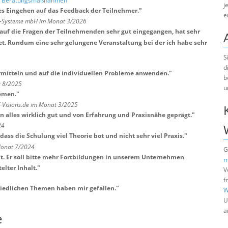
nd Beratungsmaßnahmen
j
es Eingehen auf das Feedback der Teilnehmer.
"
e
ts-Systeme mbH im Monat 3/2026
st auf die Fragen der Teilnehmenden sehr gut eingegangen, hat sehr
et. Rundum eine sehr gelungene Veranstaltung bei der ich habe sehr
S
d
ermitteln und auf die individuellen Probleme anwenden.
"
b
t 8/2025
u
hemen.
"
T-Visions.de im Monat 3/2025
 alles wirklich gut und von Erfahrung und Praxisnähe geprägt.
"
24
dass die Schulung viel Theorie bot und nicht sehr viel Praxis.
"
 Monat 7/2024
G
. Er soll bitte mehr Fortbildungen in unserem Unternehmen
m
lter Inhalt.
"
V
f
hiedlichen Themen haben mir gefallen.
"
W
U
a
e