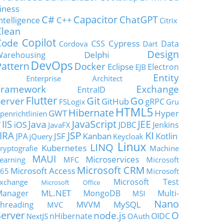
iness
C#
Capacitor
ChatGPT
ntelligence
C++
Citrix
Clean
Copilot
Code
Cypress
CSS
Data
Cordova
Dart
Design
Delphi
Warehousing
DevOps
Pattern
Docker
Eclipse
Electron
EJB
Entity
Enterprise Architect
Framework
Exchange
EntraID
Flutter
Git
Go
Server
GitHub
gRPC
FSLogix
Gru
HTML5
Hibernate
GWT
Hyper
penrichtlinien
JavaScript
IIS
Java
JEE
V
iOS
JDBC
Jenkins
JavaFX
JSP
KI
JIRA
JSF
Kanban
Kotlin
JPA
jQuery
Keycloak
Linux
LINQ
Kubernetes
ryptografie
Machine
MAUI
Microservices
earning
MFC
Microsoft
Microsoft CRM
Microsoft Access
65
Microsoft
Microsoft Test
xchange
Microsoft Office
ML.NET
Manager
MongoDB
Multi-
MSI
Nano
MySQL
hreading
MVVM
MVC
Server
node.js
O
nHibernate
OIDC
NextJS
OAuth