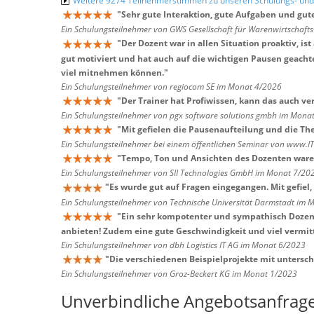
Weitere 9274 Teilnehmerstimmen zu unseren Schulungs- u
"
Sehr gute Interaktion, gute Aufgaben und gut
Ein Schulungsteilnehmer von GWS Gesellschaft für Warenwirtschaf
"
Der Dozent war in allen Situation proaktiv, i
gut motiviert und hat auch auf die wichtigen Pausen geacht
viel mitnehmen können.
"
Ein Schulungsteilnehmer von regiocom SE im Monat 4/2026
"
Der Trainer hat Profiwissen, kann das auch v
Ein Schulungsteilnehmer von pgx software solutions gmbh im Mona
"
Mit gefielen die Pausenaufteilung und die T
Ein Schulungsteilnehmer bei einem öffentlichen Seminar von www.I
"
Tempo, Ton und Ansichten des Dozenten waren
Ein Schulungsteilnehmer von SII Technologies GmbH im Monat 7/20
"
Es wurde gut auf Fragen eingegangen. Mit gefiel, 
Ein Schulungsteilnehmer von Technische Universität Darmstadt im
"
Ein sehr kompotenter und sympathisch Dozent
anbieten! Zudem eine gute Geschwindigkeit und viel vermitte
Ein Schulungsteilnehmer von dbh Logistics IT AG im Monat 6/2023
"
Die verschiedenen Beispielprojekte mit untersc
Ein Schulungsteilnehmer von Groz-Beckert KG im Monat 1/2023
Unverbindliche Angebotsanfrag