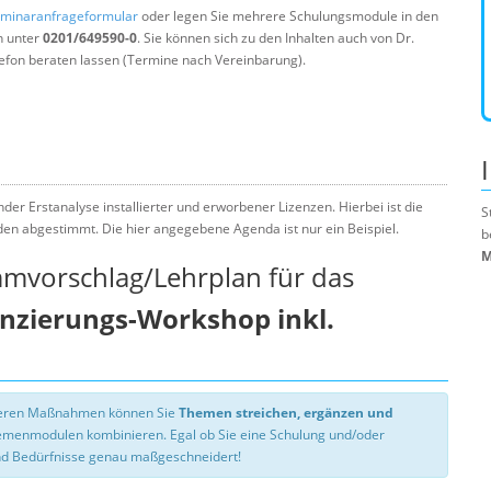
minaranfrageformular
oder legen Sie mehrere Schulungsmodule in den
n unter
0201/649590-0
. Sie können sich zu den Inhalten auch von Dr.
efon beraten lassen (Termine nach Vereinbarung).
der Erstanalyse installierter und erworbener Lizenzen. Hierbei ist die
S
nden abgestimmt. Die hier angegebene Agenda ist nur ein Beispiel.
b
M
mmvorschlag/Lehrplan für das
enzierungs-Workshop inkl.
nseren Maßnahmen können Sie
Themen streichen, ergänzen und
hemenmodulen kombinieren. Egal ob Sie eine Schulung und/oder
d Bedürfnisse genau maßgeschneidert!