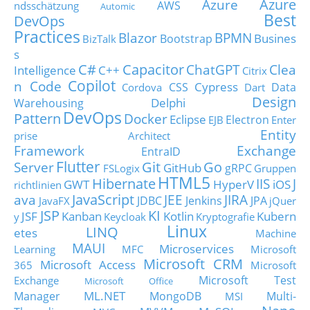
Azure
Azure
AWS
ndsschätzung
Automic
Best
DevOps
Practices
Blazor
BPMN
Busines
Bootstrap
BizTalk
s
C#
Capacitor
ChatGPT
Clea
Intelligence
C++
Citrix
Copilot
n Code
Cypress
CSS
Data
Cordova
Dart
Design
Delphi
Warehousing
DevOps
Pattern
Docker
Eclipse
Electron
EJB
Enter
Entity
prise Architect
Framework
Exchange
EntraID
Flutter
Git
Go
Server
GitHub
gRPC
FSLogix
Gruppen
HTML5
Hibernate
IIS
J
GWT
HyperV
iOS
richtlinien
JavaScript
ava
JEE
JIRA
JDBC
Jenkins
JPA
JavaFX
jQuer
JSP
KI
JSF
Kanban
Kotlin
Kubern
y
Keycloak
Kryptografie
Linux
LINQ
etes
Machine
MAUI
Microservices
Learning
MFC
Microsoft
Microsoft CRM
Microsoft Access
365
Microsoft
Microsoft Test
Exchange
Microsoft Office
ML.NET
Manager
MongoDB
Multi-
MSI