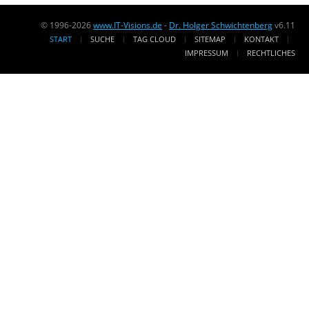
© 1996-2026
www.IT-Visions.de
-
Dr. Holger Schwichtenberg
v6.11
START
SUCHE
TAG CLOUD
SITEMAP
KONTAKT
IMPRESSUM
RECHTLICHES