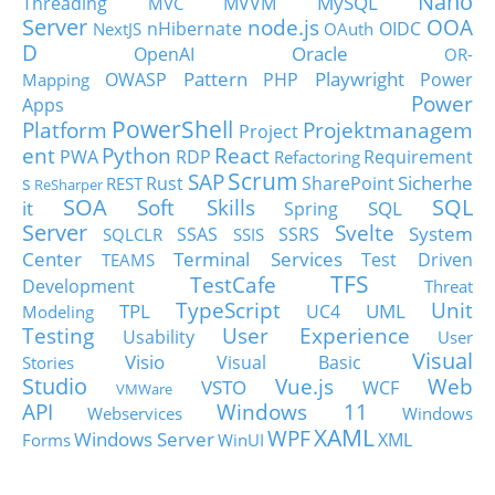
Nano
MySQL
Threading
MVVM
MVC
Server
node.js
OOA
nHibernate
OIDC
NextJS
OAuth
D
Oracle
OpenAI
OR-
Pattern
Playwright
OWASP
PHP
Power
Mapping
Power
Apps
PowerShell
Platform
Projektmanagem
Project
ent
Python
React
PWA
RDP
Requirement
Refactoring
Scrum
SAP
Sicherhe
s
Rust
SharePoint
REST
ReSharper
SOA
SQL
Soft Skills
it
SQL
Spring
Server
Svelte
System
SSAS
SSRS
SQLCLR
SSIS
Center
Terminal Services
Test Driven
TEAMS
TFS
TestCafe
Development
Threat
TypeScript
Unit
TPL
UML
UC4
Modeling
Testing
User Experience
Usability
User
Visual
Visio
Visual Basic
Stories
Studio
Vue.js
Web
VSTO
WCF
VMWare
API
Windows 11
Webservices
Windows
XAML
WPF
Windows Server
XML
Forms
WinUI