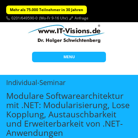
Mehr als 75.000 Teilnehmer in 30 Jahren
0201/649590-0
(Mo-Fr 9-16 Uhr)
Anfrage
MENU
Start
Individual-Seminar
Themen
Modulare Softwarearchitektur
Beratung
mit .NET: Modularisierung, Lose
Individuelle Schulungen
Kopplung, Austauschbarkeit
Offene Seminare
und Erweiterbarkeit von .NET-
Anwendungen
Wissen