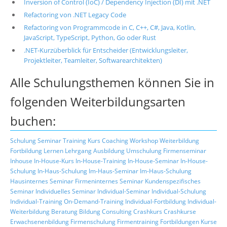
Inversion of Control (IoC) / Dependency Injection (DI) mit .NET
Refactoring von .NET Legacy Code
Refactoring von Programmcode in C, C++, C#, Java, Kotlin,
JavaScript, TypeScript, Python, Go oder Rust
.NET-Kurzüberblick für Entscheider (Entwicklungsleiter,
Projektleiter, Teamleiter, Softwarearchitekten)
Alle Schulungsthemen können Sie in
folgenden Weiterbildungsarten
buchen:
Schulung
Seminar
Training
Kurs
Coaching
Workshop
Weiterbildung
Fortbildung
Lernen
Lehrgang
Ausbildung
Umschulung
Firmenseminar
Inhouse
In-House-Kurs
In-House-Training
In-House-Seminar
In-House-
Schulung
In-Haus-Schulung
Im-Haus-Seminar
Im-Haus-Schulung
Hausinternes Seminar
Firmeninternes Seminar
Kundenspezifisches
Seminar
Individuelles Seminar
Individual-Seminar
Individual-Schulung
Individual-Training
On-Demand-Training
Individual-Fortbildung
Individual-
Weiterbildung
Beratung
Bildung
Consulting
Crashkurs
Crashkurse
Erwachsenenbildung
Firmenschulung
Firmentraining
Fortbildungen
Kurse