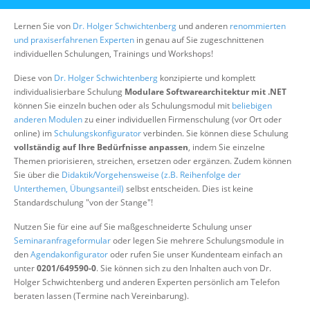
Über uns
Lernen Sie von
Dr. Holger Schwichtenberg
und anderen
renommierten
Suche
und praxiserfahrenen Experten
in genau auf Sie zugeschnittenen
individuellen Schulungen, Trainings und Workshops!
Diese von
Dr. Holger Schwichtenberg
konzipierte und komplett
individualisierbare Schulung
Modulare Softwarearchitektur mit .NET
können Sie einzeln buchen oder als Schulungsmodul mit
beliebigen
anderen Modulen
zu einer individuellen Firmenschulung (vor Ort oder
online) im
Schulungskonfigurator
verbinden. Sie können diese Schulung
vollständig auf Ihre Bedürfnisse anpassen
, indem Sie einzelne
Themen priorisieren, streichen, ersetzen oder ergänzen. Zudem können
Sie über die
Didaktik/Vorgehensweise (z.B. Reihenfolge der
Unterthemen, Übungsanteil)
selbst entscheiden. Dies ist keine
Standardschulung "von der Stange"!
Nutzen Sie für eine auf Sie maßgeschneiderte Schulung unser
Seminaranfrageformular
oder legen Sie mehrere Schulungsmodule in
den
Agendakonfigurator
oder rufen Sie unser Kundenteam einfach an
unter
0201/649590-0
. Sie können sich zu den Inhalten auch von Dr.
Holger Schwichtenberg und anderen Experten persönlich am Telefon
beraten lassen (Termine nach Vereinbarung).