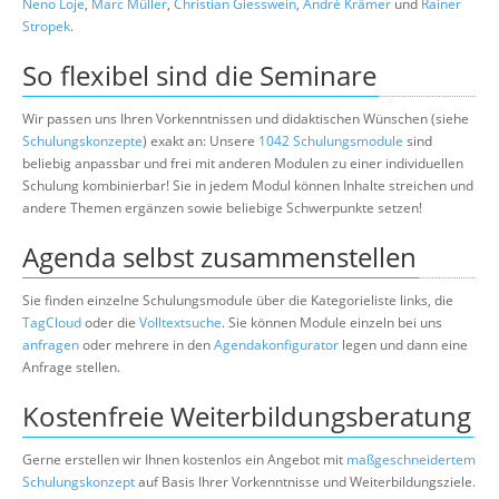
Neno Loje
,
Marc Müller
,
Christian Giesswein
,
André Krämer
und
Rainer
Stropek
.
So flexibel sind die Seminare
Wir passen uns Ihren Vorkenntnissen und didaktischen Wünschen (siehe
Schulungskonzepte
) exakt an: Unsere
1042 Schulungsmodule
sind
beliebig anpassbar und frei mit anderen Modulen zu einer individuellen
Schulung kombinierbar! Sie in jedem Modul können Inhalte streichen und
andere Themen ergänzen sowie beliebige Schwerpunkte setzen!
Agenda selbst zusammenstellen
Sie finden einzelne Schulungsmodule über die Kategorieliste links, die
TagCloud
oder die
Volltextsuche
. Sie können Module einzeln bei uns
anfragen
oder mehrere in den
Agendakonfigurator
legen und dann eine
Anfrage stellen.
Kostenfreie Weiterbildungsberatung
Gerne erstellen wir Ihnen kostenlos ein Angebot mit
maßgeschneidertem
Schulungskonzept
auf Basis Ihrer Vorkenntnisse und Weiterbildungsziele.