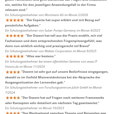
ein, welche für den jeweiligen Anwendungsfall in der Firma
relevant sind.
"
Ein Schulungsteilnehmer von Wortmann AG im Monat 2/2026
"
Der Experte hat super erklärt und mit Bezug auf
persönliche Aufgaben.
"
Ein Schulungsteilnehmer von Sulzer Pumps Germany im Monat 4/2025
"
Der Dozent hat toll aus der Praxis erzählt, mit viel
Fachwissen und dem entsprechenden Fingerspitzengefühl, was
denn nun wirklich wichtig und praxisgerecht ist! Bravo!
"
Ein Schulungsteilnehmer von Wabtec Corporation im Monat 9/2025
"
Alles war bestens.
"
Ein Schulungsteilnehmer bei einem öffentlichen Seminar von www.IT-
Visions.de im Monat 11/2024
"
Dozent ist sehr gut auf unsere Bedürfnisse eingegangen,
obwohl es im Vorfeld Missverständnisse bei der Absprache der
Ausgangssituation der Lernenden gab.
"
Ein Schulungsteilnehmer von Forschungszentrum Jülich GmbH im Monat
7/2024
"
Der Dozent hat auf Fragen nach weiteren Frameworks
oder Konzepten sehr detailiert am nächsten Tag geantwortet.
"
Ein Schulungsteilnehmer im Monat 10/2023
"
Das Wechselspiel zwischen Theorie und Beispielen war