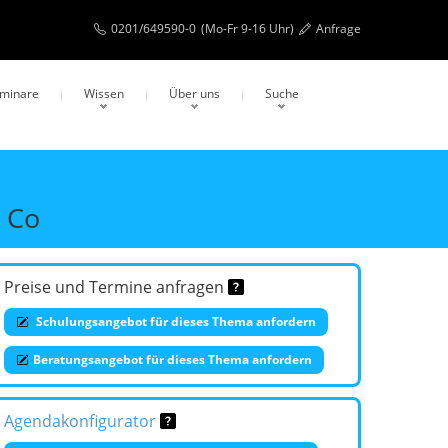
0201/649590-0
(Mo-Fr 9-16 Uhr)
Anfrage
eminare
Wissen
Über uns
Suche
& Co
Preise und Termine anfragen
Schulungsangebot für dieses Thema anfordern
Beratungsangebot für dieses Thema anfordern
Agendakonfigurator