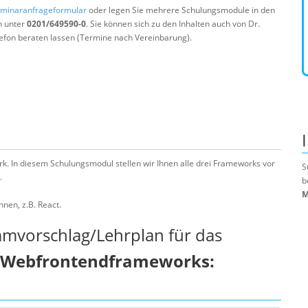
minaranfrageformular
oder legen Sie mehrere Schulungsmodule in den
n unter
0201/649590-0
. Sie können sich zu den Inhalten auch von Dr.
efon beraten lassen (Termine nach Vereinbarung).
k. In diesem Schulungsmodul stellen wir Ihnen alle drei Frameworks vor
S
.
b
M
nen, z.B. React.
mmvorschlag/Lehrplan für das
n Webfrontendframeworks: