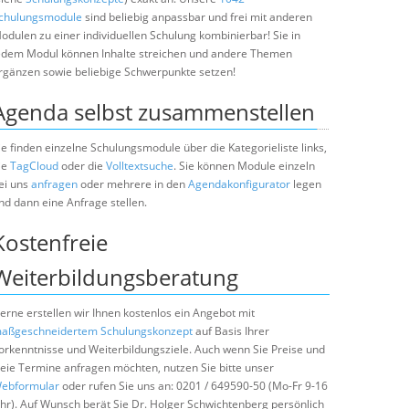
chulungsmodule
sind beliebig anpassbar und frei mit anderen
odulen zu einer individuellen Schulung kombinierbar! Sie in
edem Modul können Inhalte streichen und andere Themen
rgänzen sowie beliebige Schwerpunkte setzen!
Agenda selbst zusammenstellen
ie finden einzelne Schulungsmodule über die Kategorieliste links,
ie
TagCloud
oder die
Volltextsuche
. Sie können Module einzeln
ei uns
anfragen
oder mehrere in den
Agendakonfigurator
legen
nd dann eine Anfrage stellen.
Kostenfreie
Weiterbildungsberatung
erne erstellen wir Ihnen kostenlos ein Angebot mit
aßgeschneidertem Schulungskonzept
auf Basis Ihrer
orkenntnisse und Weiterbildungsziele. Auch wenn Sie Preise und
reie Termine anfragen möchten, nutzen Sie bitte unser
ebformular
oder rufen Sie uns an: 0201 / 649590-50 (Mo-Fr 9-16
hr). Auf Wunsch berät Sie Dr. Holger Schwichtenberg persönlich