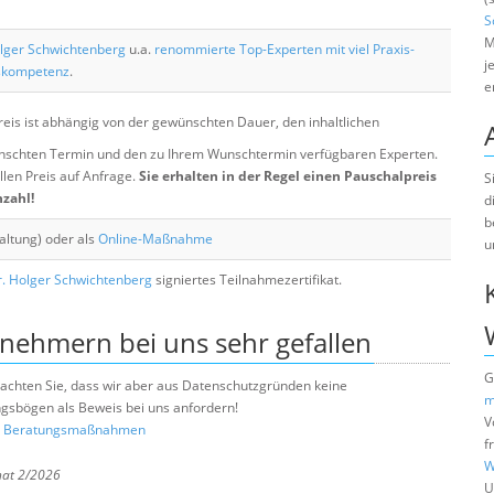
S
M
lger Schwichtenberg
u.a.
renommierte Top-Experten mit viel Praxis-
j
skompetenz
.
e
eis ist abhängig von der gewünschten Dauer, den inhaltlichen
chten Termin und den zu Ihrem Wunschtermin verfügbaren Experten.
llen Preis auf Anfrage.
Sie erhalten in der Regel einen Pauschalpreis
S
nzahl!
d
b
altung) oder als
Online-Maßnahme
u
. Holger Schwichtenberg
signiertes Teilnahmezertifikat.
lnehmern bei uns sehr gefallen
G
e beachten Sie, dass wir aber aus Datenschutzgründen keine
m
sbögen als Beweis bei uns anfordern!
V
nd Beratungsmaßnahmen
f
W
nat 2/2026
U