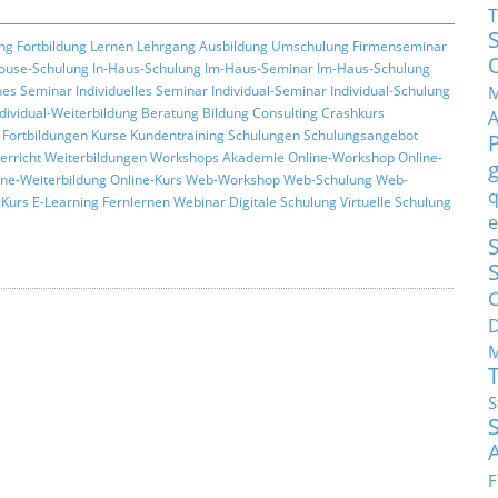
T
ng
Fortbildung
Lernen
Lehrgang
Ausbildung
Umschulung
Firmenseminar
ouse-Schulung
In-Haus-Schulung
Im-Haus-Seminar
Im-Haus-Schulung
M
hes Seminar
Individuelles Seminar
Individual-Seminar
Individual-Schulung
ndividual-Weiterbildung
Beratung
Bildung
Consulting
Crashkurs
Fortbildungen
Kurse
Kundentraining
Schulungen
Schulungsangebot
erricht
Weiterbildungen
Workshops
Akademie
Online-Workshop
Online-
ine-Weiterbildung
Online-Kurs
Web-Workshop
Web-Schulung
Web-
q
Kurs
E-Learning
Fernlernen
Webinar
Digitale Schulung
Virtuelle Schulung
e
S
C
M
S
F