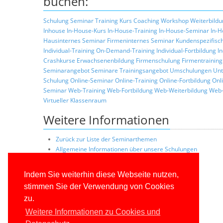
buchen:
Schulung
Seminar
Training
Kurs
Coaching
Workshop
Weiterbildu
Inhouse
In-House-Kurs
In-House-Training
In-House-Seminar
In-H
Hausinternes Seminar
Firmeninternes Seminar
Kundenspezifisc
Individual-Training
On-Demand-Training
Individual-Fortbildung
I
Crashkurse
Erwachsenenbildung
Firmenschulung
Firmentraining
Seminarangebot
Seminare
Trainingsangebot
Umschulungen
Unt
Schulung
Online-Seminar
Online-Training
Online-Fortbildung
Onl
Seminar
Web-Training
Web-Fortbildung
Web-Weiterbildung
Web-
Virtueller Klassenraum
Weitere Informationen
Zurück zur Liste der Seminarthemen
Allgemeine Informationen über unsere Schulungen
Schulungskonzepte
Konditionen
Indem Sie weiterhin diese Webseite nutzen,
Trainerprofile
stimmen Sie der Verwendung von Cookies
Referenzkunden
zu.
Weitere Informationen zu Cookies und