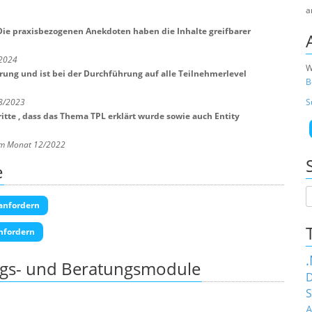
a
 Die praxisbezogenen Anekdoten haben die Inhalte greifbarer
/2024
W
hrung und ist bei der Durchführung auf alle Teilnehmerlevel
B
S
 8/2023
itte , dass das Thema TPL erklärt wurde sowie auch Entity
 im Monat 12/2022
e
anfordern
nfordern
ngs- und Beratungsmodule
D
S
A