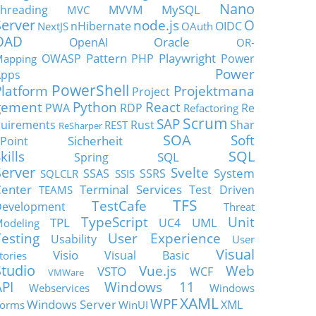
Nano
MySQL
hreading
MVVM
MVC
Server
node.js
O
nHibernate
OIDC
NextJS
OAuth
OAD
Oracle
OpenAI
OR-
Pattern
Playwright
OWASP
PHP
Power
apping
Power
Apps
PowerShell
Platform
Projektmana
Project
gement
Python
React
PWA
RDP
Re
Refactoring
Scrum
SAP
uirements
Rust
Shar
REST
ReSharper
SOA
Soft
Sicherheit
Point
SQL
kills
SQL
Spring
Server
Svelte
System
SSAS
SSRS
SQLCLR
SSIS
enter
Terminal Services
Test Driven
TEAMS
TFS
TestCafe
Development
Threat
TypeScript
Unit
TPL
UML
UC4
odeling
Testing
User Experience
Usability
User
Visual
Visio
Visual Basic
tories
Studio
Vue.js
Web
VSTO
WCF
VMWare
API
Windows 11
Webservices
Windows
XAML
WPF
Windows Server
XML
orms
WinUI