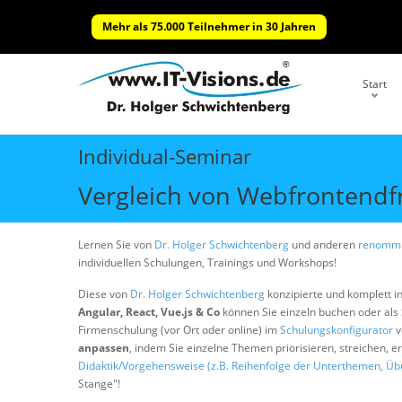
Mehr als 75.000 Teilnehmer in 30 Jahren
Start
Individual-Seminar
Vergleich von Webfrontendfr
Lernen Sie von
Dr. Holger Schwichtenberg
und anderen
renommi
individuellen Schulungen, Trainings und Workshops!
Diese von
Dr. Holger Schwichtenberg
konzipierte und komplett i
Angular, React, Vue.js & Co
können Sie einzeln buchen oder al
Firmenschulung (vor Ort oder online) im
Schulungskonfigurator
v
anpassen
, indem Sie einzelne Themen priorisieren, streichen, 
Didaktik/Vorgehensweise (z.B. Reihenfolge der Unterthemen, Üb
Stange"!