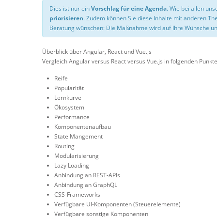
Dies ist nur ein
Vorschlag für eine Agenda
. Wie bei allen u
priorisieren
. Zudem können Sie diese Inhalte mit anderen T
Beratung wünschen: Die Maßnahme wird auf Ihre Wünsche un
Überblick über Angular, React und Vue.js
Vergleich Angular versus React versus Vue.js in folgenden Punkte
Reife
Popularität
Lernkurve
Ökosystem
Performance
Komponentenaufbau
State Mangement
Routing
Modularisierung
Lazy Loading
Anbindung an REST-APIs
Anbindung an GraphQL
CSS-Frameworks
Verfügbare UI-Komponenten (Steuerelemente)
Verfügbare sonstige Komponenten