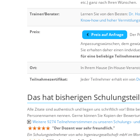
etc.) ganz nach Ihren Wünschen.
Trainer/Berater:
Lernen Sie von den Besten:
Dr. Ho
Know-how und hoher Vermittlung
Preis:
Preis auf Anfrage
Der Pr
Anpassungswünschen, dem gewüns
Sie erhalten daher einen iindvidue
für eine beliebige Teilnehmera
Ort:
In Ihrem Hause (In-House-Veranst
Teilnahmezertifikat:
Jeder Teilnehmer erhält ein von
Dr
Das hat bisherigen Schulungstei
Alle Zitate sind authentisch und liegen uns schriftlich vor! Bitt
Personennamen nennen. Gerne können Sie Kopien der Bewertung
Weitere 9274 Teilnehmerstimmen zu unseren Schulungs- u
"
Der Dozent war sehr freundlich.
"
Ein Schulungsteilnehmer von who Ingenieurgesellschaft mbH im Mo