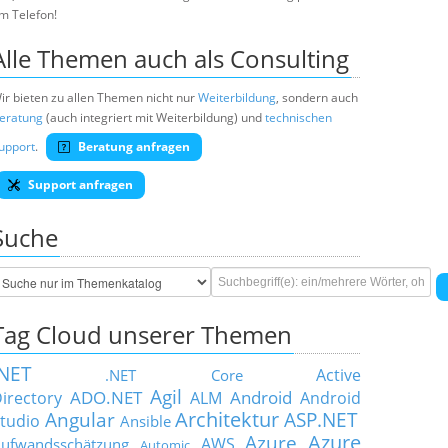
m Telefon!
Alle Themen auch als Consulting
ir bieten zu allen Themen nicht nur
Weiterbildung
, sondern auch
eratung
(auch integriert mit Weiterbildung) und
technischen
upport
.
Beratung anfragen
Support anfragen
Suche
Tag Cloud unserer Themen
.NET
Active
.NET Core
Agil
ADO.NET
Android
irectory
ALM
Android
Architektur
Angular
ASP.NET
tudio
Ansible
Azure
Azure
AWS
ufwandsschätzung
Automic