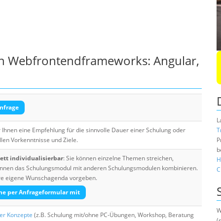
von Webfrontendframeworks: Angular,
nfrage
L
Ihnen eine Empfehlung für die sinnvolle Dauer einer Schulung oder
T
llen Vorkenntnisse und Ziele.
P
b
tt individualisierbar
: Sie können einzelne Themen streichen,
H
 können das Schulungsmodul mit anderen Schulungsmodulen kombinieren.
C
Ihre eigene Wunschagenda vorgeben.
he per Anfrageformular mit
W
her Konzepte
(z.B. Schulung mit/ohne PC-Übungen, Workshop, Beratung
(