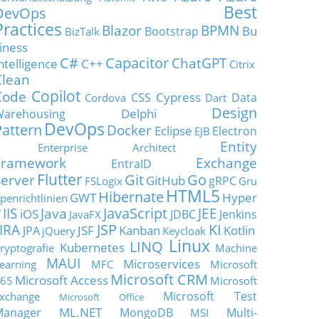
Best
DevOps
Practices
Blazor
BPMN
Bu
Bootstrap
BizTalk
iness
C#
Capacitor
ChatGPT
ntelligence
C++
Citrix
Clean
Copilot
Code
Cypress
CSS
Data
Cordova
Dart
Design
Delphi
Warehousing
DevOps
Pattern
Docker
Eclipse
Electron
EJB
Entity
Enterprise Architect
Framework
Exchange
EntraID
Flutter
Git
Go
Server
GitHub
gRPC
FSLogix
Gru
HTML5
Hibernate
GWT
Hyper
penrichtlinien
JavaScript
IIS
Java
JEE
V
iOS
JDBC
Jenkins
JavaFX
JSP
KI
JIRA
JSF
Kanban
Kotlin
JPA
jQuery
Keycloak
Linux
LINQ
Kubernetes
ryptografie
Machine
MAUI
Microservices
earning
MFC
Microsoft
Microsoft CRM
Microsoft Access
65
Microsoft
Microsoft Test
xchange
Microsoft Office
ML.NET
Manager
MongoDB
Multi-
MSI