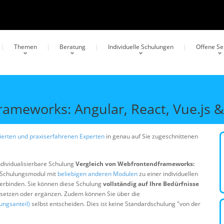
Themen
Beratung
Individuelle Schulungen
Offene S
ameworks: Angular, React, Vue.js 
erten und praxiserfahrenen Experten
in genau auf Sie zugeschnittenen
ndividualisierbare Schulung
Vergleich von Webfrontendframeworks:
s Schulungsmodul mit
beliebigen anderen Modulen
zu einer individuellen
erbinden. Sie können diese Schulung
vollständig auf Ihre Bedürfnisse
ersetzen oder ergänzen. Zudem können Sie über die
ungsanteil)
selbst entscheiden. Dies ist keine Standardschulung "von der