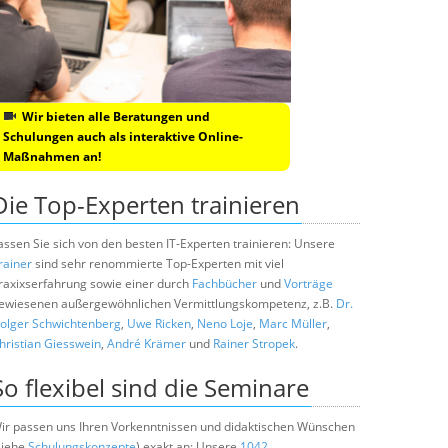
Wir bieten alle Beratungen und
Schulungen auch als interaktive Online-
Maßnahmen an!
Die Top-Experten trainieren
assen Sie sich von den besten IT-Experten trainieren: Unsere
rainer
sind sehr renommierte Top-Experten mit viel
raxixserfahrung sowie einer durch
Fachbücher
und
Vorträge
ewiesenen außergewöhnlichen Vermittlungskompetenz, z.B.
Dr.
olger Schwichtenberg
,
Uwe Ricken
,
Neno Loje
,
Marc Müller
,
hristian Giesswein
,
André Krämer
und
Rainer Stropek
.
So flexibel sind die Seminare
ir passen uns Ihren Vorkenntnissen und didaktischen Wünschen
siehe
Schulungskonzepte
) exakt an: Unsere
1042