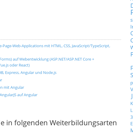
s
I
Page-Web-Applications mit HTML, CSS, JavaScript/TypeScript,
Forms) auf Webentwicklung (ASP.NET/ASP.NET Core +
ue.js oder React)
 Express, Angular und Node.js
ar
p
en mit Angular
 AngularJS auf Angular
K
L
3
e in folgenden Weiterbildungsarten
E