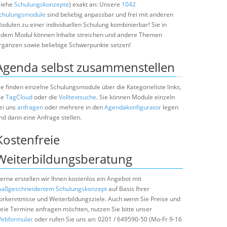
siehe
Schulungskonzepte
) exakt an: Unsere
1042
chulungsmodule
sind beliebig anpassbar und frei mit anderen
odulen zu einer individuellen Schulung kombinierbar! Sie in
edem Modul können Inhalte streichen und andere Themen
rgänzen sowie beliebige Schwerpunkte setzen!
Agenda selbst zusammenstellen
ie finden einzelne Schulungsmodule über die Kategorieliste links,
ie
TagCloud
oder die
Volltextsuche
. Sie können Module einzeln
ei uns
anfragen
oder mehrere in den
Agendakonfigurator
legen
nd dann eine Anfrage stellen.
Kostenfreie
Weiterbildungsberatung
erne erstellen wir Ihnen kostenlos ein Angebot mit
aßgeschneidertem Schulungskonzept
auf Basis Ihrer
orkenntnisse und Weiterbildungsziele. Auch wenn Sie Preise und
reie Termine anfragen möchten, nutzen Sie bitte unser
ebformular
oder rufen Sie uns an: 0201 / 649590-50 (Mo-Fr 9-16