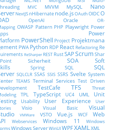
ML.NET
Manager
MongoDB
Multi-
MSI
Nano
MySQL
hreading
MVVM
MVC
Server
node.js
O
nHibernate
OIDC
NextJS
OAuth
OAD
Oracle
OpenAI
OR-
Pattern
Playwright
OWASP
PHP
Power
apping
Power
Apps
PowerShell
Platform
Projektmana
Project
gement
Python
React
PWA
RDP
Re
Refactoring
Scrum
SAP
uirements
Rust
Shar
REST
ReSharper
SOA
Soft
Sicherheit
Point
SQL
kills
SQL
Spring
Server
Svelte
System
SSAS
SSRS
SQLCLR
SSIS
enter
Terminal Services
Test Driven
TEAMS
TFS
TestCafe
Development
Threat
TypeScript
Unit
TPL
UML
UC4
odeling
Testing
User Experience
Usability
User
Visual
Visio
Visual Basic
tories
Studio
Vue.js
Web
VSTO
WCF
VMWare
API
Windows 11
Webservices
Windows
XAML
WPF
Windows Server
XML
orms
WinUI