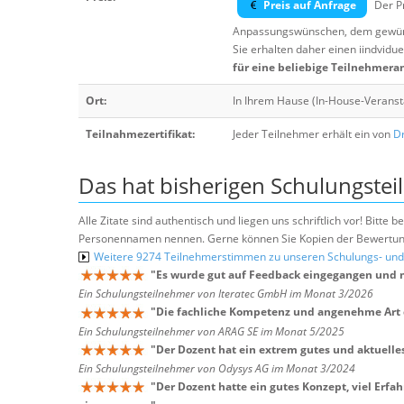
Preis auf Anfrage
Der Pr
Anpassungswünschen, dem gewüns
Sie erhalten daher einen iindvidue
für eine beliebige Teilnehmera
Ort:
In Ihrem Hause (In-House-Veranst
Teilnahmezertifikat:
Jeder Teilnehmer erhält ein von
Dr
Das hat bisherigen Schulungstei
Alle Zitate sind authentisch und liegen uns schriftlich vor! Bitt
Personennamen nennen. Gerne können Sie Kopien der Bewertung
Weitere 9274 Teilnehmerstimmen zu unseren Schulungs- u
"
Es wurde gut auf Feedback eingegangen und m
Ein Schulungsteilnehmer von Iteratec GmbH im Monat 3/2026
"
Die fachliche Kompetenz und angenehme Art d
Ein Schulungsteilnehmer von ARAG SE im Monat 5/2025
"
Der Dozent hat ein extrem gutes und aktuelle
Ein Schulungsteilnehmer von Odysys AG im Monat 3/2024
"
Der Dozent hatte ein gutes Konzept, viel Erfa