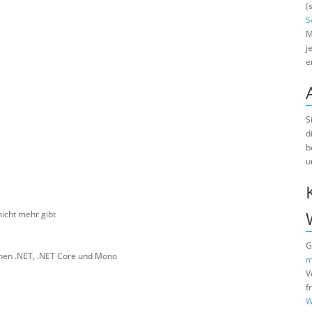
(
S
M
j
e
S
d
b
u
icht mehr gibt
G
chen .NET, .NET Core und Mono
m
V
f
W