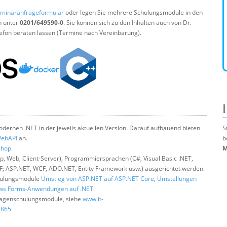
minaranfrageformular
oder legen Sie mehrere Schulungsmodule in den
n unter
0201/649590-0
. Sie können sich zu den Inhalten auch von Dr.
efon beraten lassen (Termine nach Vereinbarung).
dernen .NET in der jeweils aktuellen Version. Darauf aufbauend bieten
S
WebAPI
an.
b
shop
M
 Web, Client-Server), Programmiersprachen (C#, Visual Basic .NET,
; ASP.NET, WCF, ADO.NET, Entity Framework usw.) ausgerichtet werden.
chulungsmodule
Umstieg von ASP.NET auf ASP.NET Core
,
Umstellungen
ws Forms-Anwendungen auf .NET
.
ndlagenschulungsmodule, siehe
www.it-
4865