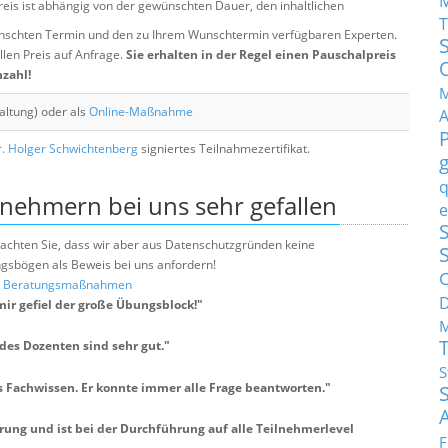
eis ist abhängig von der gewünschten Dauer, den inhaltlichen
T
chten Termin und den zu Ihrem Wunschtermin verfügbaren Experten.
llen Preis auf Anfrage.
Sie erhalten in der Regel einen Pauschalpreis
nzahl!
M
altung) oder als
Online-Maßnahme
. Holger Schwichtenberg
signiertes Teilnahmezertifikat.
q
lnehmern bei uns sehr gefallen
e
S
e beachten Sie, dass wir aber aus Datenschutzgründen keine
sbögen als Beweis bei uns anfordern!
C
nd Beratungsmaßnahmen
ir gefiel der große Übungsblock!
"
M
es Dozenten sind sehr gut.
"
S
s Fachwissen. Er konnte immer alle Frage beantworten.
"
hrung und ist bei der Durchführung auf alle Teilnehmerlevel
F