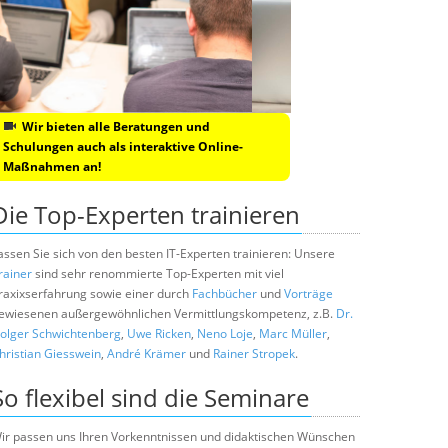
Wir bieten alle Beratungen und
Schulungen auch als interaktive Online-
Maßnahmen an!
Die Top-Experten trainieren
assen Sie sich von den besten IT-Experten trainieren: Unsere
rainer
sind sehr renommierte Top-Experten mit viel
raxixserfahrung sowie einer durch
Fachbücher
und
Vorträge
ewiesenen außergewöhnlichen Vermittlungskompetenz, z.B.
Dr.
olger Schwichtenberg
,
Uwe Ricken
,
Neno Loje
,
Marc Müller
,
hristian Giesswein
,
André Krämer
und
Rainer Stropek
.
So flexibel sind die Seminare
ir passen uns Ihren Vorkenntnissen und didaktischen Wünschen