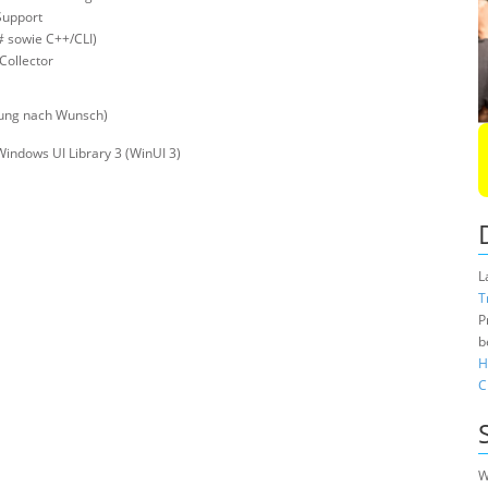
Support
# sowie C++/CLI)
Collector
fung nach Wunsch)
ndows UI Library 3 (WinUI 3)
L
T
P
b
H
C
W