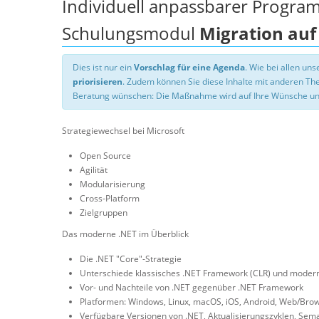
Individuell anpassbarer Progra
Schulungsmodul
Migration auf
Dies ist nur ein
Vorschlag für eine Agenda
. Wie bei allen u
priorisieren
. Zudem können Sie diese Inhalte mit anderen T
Beratung wünschen: Die Maßnahme wird auf Ihre Wünsche un
Strategiewechsel bei Microsoft
Open Source
Agilität
Modularisierung
Cross-Platform
Zielgruppen
Das moderne .NET im Überblick
Die .NET "Core"-Strategie
Unterschiede klassisches .NET Framework (CLR) und modern
Vor- und Nachteile von .NET gegenüber .NET Framework
Platformen: Windows, Linux, macOS, iOS, Android, Web/Bro
Verfügbare Versionen von .NET, Aktualisierungszyklen, Sema