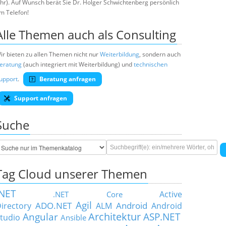
hr). Auf Wunsch berät Sie Dr. Holger Schwichtenberg persönlich
m Telefon!
Alle Themen auch als Consulting
ir bieten zu allen Themen nicht nur
Weiterbildung
, sondern auch
eratung
(auch integriert mit Weiterbildung) und
technischen
upport
.
Beratung anfragen
Support anfragen
Suche
Tag Cloud unserer Themen
.NET
Active
.NET Core
Agil
ADO.NET
Android
irectory
ALM
Android
Architektur
Angular
ASP.NET
tudio
Ansible