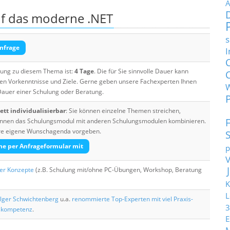
A
auf das moderne .NET
s
nfrage
I
ulung zu diesem Thema ist:
4 Tage
. Die für Sie sinnvolle Dauer kann
ten Vorkenntnisse und Ziele. Gerne geben unsere Fachexperten Ihnen
 Dauer einer Schulung oder Beratung.
tt individualisierbar
: Sie können einzelne Themen streichen,
 können das Schulungsmodul mit anderen Schulungsmodulen kombinieren.
Ihre eigene Wunschagenda vorgeben.
he per Anfrageformular mit
p
her Konzepte
(z.B. Schulung mit/ohne PC-Übungen, Workshop, Beratung
K
L
lger Schwichtenberg
u.a.
renommierte Top-Experten mit viel Praxis-
3
skompetenz
.
E