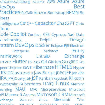
Azure
Azure
AWS
ufwandsschätzung
Automic
Best
DevOps
Practices
Blazor
BPMN
Bu
Bootstrap
BizTalk
iness
C#
Capacitor
ChatGPT
ntelligence
C++
Citrix
Clean
Copilot
Code
Cypress
CSS
Data
Cordova
Dart
Design
Delphi
Warehousing
DevOps
Pattern
Docker
Eclipse
Electron
EJB
Entity
Enterprise Architect
Framework
Exchange
EntraID
Flutter
Git
Go
Server
GitHub
gRPC
FSLogix
Gru
HTML5
Hibernate
GWT
Hyper
penrichtlinien
JavaScript
IIS
Java
JEE
V
iOS
JDBC
Jenkins
JavaFX
JSP
KI
JIRA
JSF
Kanban
Kotlin
JPA
jQuery
Keycloak
Linux
LINQ
Kubernetes
ryptografie
Machine
MAUI
Microservices
earning
MFC
Microsoft
Microsoft CRM
Microsoft Access
65
Microsoft
Microsoft Test
xchange
Microsoft Office