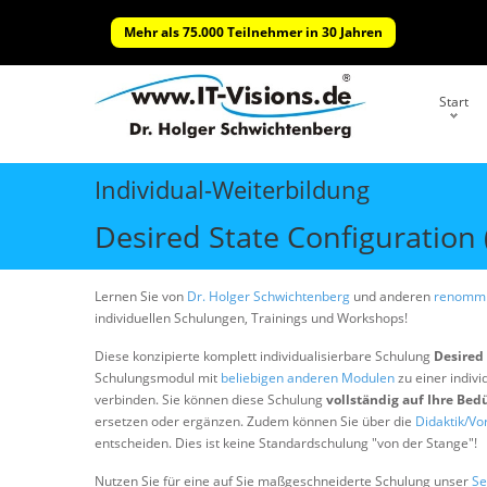
Mehr als 75.000 Teilnehmer in 30 Jahren
Start
Individual-Weiterbildung
Desired State Configuration
Lernen Sie von
Dr. Holger Schwichtenberg
und anderen
renommi
individuellen Schulungen, Trainings und Workshops!
Diese konzipierte komplett individualisierbare Schulung
Desired 
Schulungsmodul mit
beliebigen anderen Modulen
zu einer indivi
verbinden. Sie können diese Schulung
vollständig auf Ihre Bed
ersetzen oder ergänzen. Zudem können Sie über die
Didaktik/Vo
entscheiden. Dies ist keine Standardschulung "von der Stange"!
Nutzen Sie für eine auf Sie maßgeschneiderte Schulung unser
Se