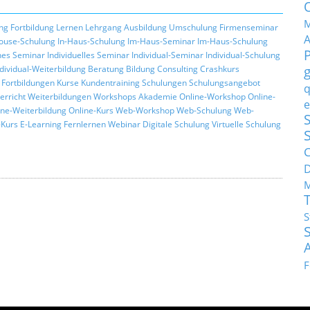
M
ng
Fortbildung
Lernen
Lehrgang
Ausbildung
Umschulung
Firmenseminar
ouse-Schulung
In-Haus-Schulung
Im-Haus-Seminar
Im-Haus-Schulung
hes Seminar
Individuelles Seminar
Individual-Seminar
Individual-Schulung
ndividual-Weiterbildung
Beratung
Bildung
Consulting
Crashkurs
Fortbildungen
Kurse
Kundentraining
Schulungen
Schulungsangebot
q
erricht
Weiterbildungen
Workshops
Akademie
Online-Workshop
Online-
e
ine-Weiterbildung
Online-Kurs
Web-Workshop
Web-Schulung
Web-
S
Kurs
E-Learning
Fernlernen
Webinar
Digitale Schulung
Virtuelle Schulung
C
M
S
F