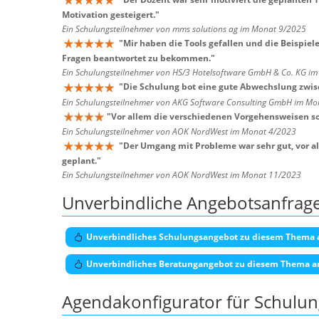
Motivation gesteigert.
"
Ein Schulungsteilnehmer von mms solutions ag im Monat 9/2025
"
Mir haben die Tools gefallen und die Beispiel
Fragen beantwortet zu bekommen.
"
Ein Schulungsteilnehmer von HS/3 Hotelsoftware GmbH & Co. KG i
"
Die Schulung bot eine gute Abwechslung zwisc
Ein Schulungsteilnehmer von AKG Software Consulting GmbH im Mo
"
Vor allem die verschiedenen Vorgehensweisen sow
Ein Schulungsteilnehmer von AOK NordWest im Monat 4/2023
"
Der Umgang mit Probleme war sehr gut, vor all
geplant.
"
Ein Schulungsteilnehmer von AOK NordWest im Monat 11/2023
Unverbindliche Angebotsanfrag
Unverbindliches Schulungsangebot zu diesem Thema 
Unverbindliches Beratungangebot zu diesem Thema a
Agendakonfigurator für Schulu