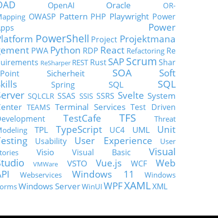
OAD
Oracle
OpenAI
OR-
Pattern
Playwright
OWASP
PHP
Power
apping
Power
Apps
PowerShell
Platform
Projektmana
Project
gement
Python
React
PWA
RDP
Re
Refactoring
Scrum
SAP
uirements
Rust
Shar
REST
ReSharper
SOA
Soft
Sicherheit
Point
SQL
kills
SQL
Spring
Server
Svelte
System
SSAS
SSRS
SQLCLR
SSIS
enter
Terminal Services
Test Driven
TEAMS
TFS
TestCafe
Development
Threat
TypeScript
Unit
TPL
UML
UC4
odeling
Testing
User Experience
Usability
User
Visual
Visio
Visual Basic
tories
Studio
Vue.js
Web
VSTO
WCF
VMWare
API
Windows 11
Webservices
Windows
XAML
WPF
Windows Server
XML
orms
WinUI