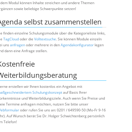
edem Modul können Inhalte streichen und andere Themen
rgänzen sowie beliebige Schwerpunkte setzen!
Agenda selbst zusammenstellen
ie finden einzelne Schulungsmodule über die Kategorieliste links,
ie
TagCloud
oder die
Volltextsuche
. Sie können Module einzeln
ei uns
anfragen
oder mehrere in den
Agendakonfigurator
legen
nd dann eine Anfrage stellen.
Kostenfreie
Weiterbildungsberatung
erne erstellen wir Ihnen kostenlos ein Angebot mit
aßgeschneidertem Schulungskonzept
auf Basis Ihrer
orkenntnisse und Weiterbildungsziele. Auch wenn Sie Preise und
reie Termine anfragen möchten, nutzen Sie bitte unser
ebformular
oder rufen Sie uns an: 0201 / 649590-50 (Mo-Fr 9-16
hr). Auf Wunsch berät Sie Dr. Holger Schwichtenberg persönlich
m Telefon!