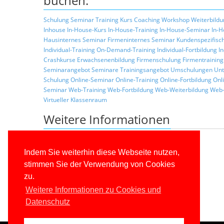
buchen:
Schulung
Seminar
Training
Kurs
Coaching
Workshop
Weiterbildu
Inhouse
In-House-Kurs
In-House-Training
In-House-Seminar
In-H
Hausinternes Seminar
Firmeninternes Seminar
Kundenspezifisc
Individual-Training
On-Demand-Training
Individual-Fortbildung
I
Crashkurse
Erwachsenenbildung
Firmenschulung
Firmentraining
Seminarangebot
Seminare
Trainingsangebot
Umschulungen
Unt
Schulung
Online-Seminar
Online-Training
Online-Fortbildung
Onl
Seminar
Web-Training
Web-Fortbildung
Web-Weiterbildung
Web-
Virtueller Klassenraum
Weitere Informationen
Zurück zur Liste der Seminarthemen
Allgemeine Informationen über unsere Schulungen
Indem Sie weiterhin diese Webseite nutzen,
Schulungskonzepte
stimmen Sie der Verwendung von Cookies
Konditionen
zu.
Trainerprofile
Referenzkunden
Weitere Informationen zu Cookies und
Datenschutz