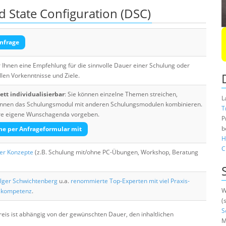
d State Configuration (DSC)
nfrage
Ihnen eine Empfehlung für die sinnvolle Dauer einer Schulung oder
llen Vorkenntnisse und Ziele.
tt individualisierbar
: Sie können einzelne Themen streichen,
L
 können das Schulungsmodul mit anderen Schulungsmodulen kombinieren.
T
Ihre eigene Wunschagenda vorgeben.
P
b
he per Anfrageformular mit
H
C
her Konzepte
(z.B. Schulung mit/ohne PC-Übungen, Workshop, Beratung
lger Schwichtenberg
u.a.
renommierte Top-Experten mit viel Praxis-
W
skompetenz
.
(
S
eis ist abhängig von der gewünschten Dauer, den inhaltlichen
M