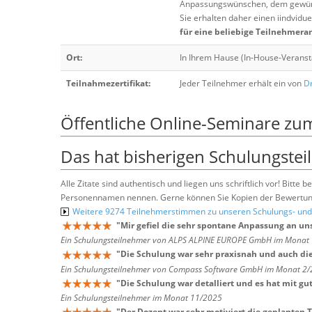
Anpassungswünschen, dem gewüns
Sie erhalten daher einen iindvidue
für eine beliebige Teilnehmera
Ort:
In Ihrem Hause (In-House-Veranst
Teilnahmezertifikat:
Jeder Teilnehmer erhält ein von
Dr
Öffentliche Online-Seminare z
Das hat bisherigen Schulungstei
Alle Zitate sind authentisch und liegen uns schriftlich vor! Bitt
Personennamen nennen. Gerne können Sie Kopien der Bewertung
Weitere 9274 Teilnehmerstimmen zu unseren Schulungs- u
"
Mir gefiel die sehr spontane Anpassung an u
Ein Schulungsteilnehmer von ALPS ALPINE EUROPE GmbH im Monat
"
Die Schulung war sehr praxisnah und auch die
Ein Schulungsteilnehmer von Compass Software GmbH im Monat 2
"
Die Schulung war detalliert und es hat mit gu
Ein Schulungsteilnehmer im Monat 11/2025
"
Der Dozent war sehr motiviert die geplanten 