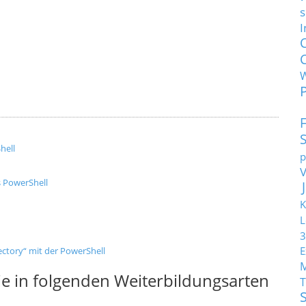
s
I
hell
p
s PowerShell
K
L
3
E
ctory“ mit der PowerShell
e in folgenden Weiterbildungsarten
T