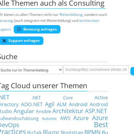
Alle Themen auch als Consulting
ir bieten zu allen Themen nicht nur
Weiterbildung
, sondern auch
eratung
(auch integriert mit Weiterbildung) und
technischen
upport
.
Beratung anfragen
Support anfragen
Suche
Tag Cloud unserer Themen
.NET
Active
.NET Core
Agil
ADO.NET
Android
irectory
ALM
Android
Architektur
Angular
ASP.NET
tudio
Ansible
Azure
Azure
AWS
ufwandsschätzung
Automic
Best
DevOps
Practices
Blazor
BPMN
Bu
Bootstrap
BizTalk