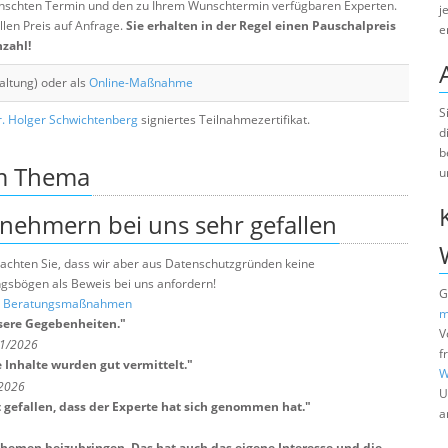
chten Termin und den zu Ihrem Wunschtermin verfügbaren Experten.
j
llen Preis auf Anfrage.
Sie erhalten in der Regel einen Pauschalpreis
e
nzahl!
altung) oder als
Online-Maßnahme
S
. Holger Schwichtenberg
signiertes Teilnahmezertifikat.
d
b
um Thema
u
lnehmern bei uns sehr gefallen
e beachten Sie, dass wir aber aus Datenschutzgründen keine
sbögen als Beweis bei uns anfordern!
G
nd Beratungsmaßnahmen
m
nsere Gegebenheiten.
"
V
 1/2026
f
 Inhalte wurden gut vermittelt.
"
W
/2026
U
t gefallen, dass der Experte hat sich genommen hat.
"
a
Themen beizubringen. Das hat auch das eigene Interesse und die