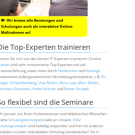
Wir bieten alle Beratungen und
Schulungen auch als interaktive Online-
Maßnahmen an!
Die Top-Experten trainieren
assen Sie sich von den besten IT-Experten trainieren: Unsere
rainer
sind sehr renommierte Top-Experten mit viel
raxixserfahrung sowie einer durch
Fachbücher
und
Vorträge
ewiesenen außergewöhnlichen Vermittlungskompetenz, z.B.
Dr.
olger Schwichtenberg
,
Uwe Ricken
,
Neno Loje
,
Marc Müller
,
hristian Giesswein
,
André Krämer
und
Rainer Stropek
.
So flexibel sind die Seminare
ir passen uns Ihren Vorkenntnissen und didaktischen Wünschen
siehe
Schulungskonzepte
) exakt an: Unsere
1042
chulungsmodule
sind beliebig anpassbar und frei mit anderen
odulen zu einer individuellen Schulung kombinierbar! Sie in