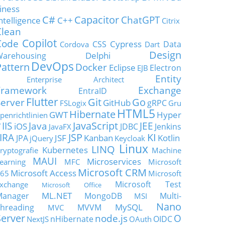
iness
C#
Capacitor
ChatGPT
ntelligence
C++
Citrix
Clean
Copilot
Code
Cypress
CSS
Data
Cordova
Dart
Design
Delphi
Warehousing
DevOps
Pattern
Docker
Eclipse
Electron
EJB
Entity
Enterprise Architect
Framework
Exchange
EntraID
Flutter
Git
Go
Server
GitHub
gRPC
FSLogix
Gru
HTML5
Hibernate
GWT
Hyper
penrichtlinien
JavaScript
IIS
Java
JEE
V
iOS
JDBC
Jenkins
JavaFX
JSP
KI
JIRA
JSF
Kanban
Kotlin
JPA
jQuery
Keycloak
Linux
LINQ
Kubernetes
ryptografie
Machine
MAUI
Microservices
earning
MFC
Microsoft
Microsoft CRM
Microsoft Access
65
Microsoft
Microsoft Test
xchange
Microsoft Office
ML.NET
Manager
MongoDB
Multi-
MSI
Nano
MySQL
hreading
MVVM
MVC
Server
node.js
O
nHibernate
OIDC
NextJS
OAuth