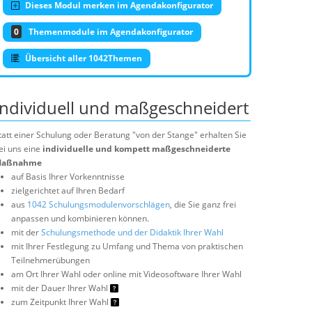
Dieses Modul merken im Agendakonfigurator
0
Themenmodule im Agendakonfigurator
Übersicht aller 1042Themen
Individuell und maßgeschneidert
tatt einer Schulung oder Beratung "von der Stange" erhalten Sie
ei uns eine
individuelle und kompett maßgeschneiderte
aßnahme
auf Basis Ihrer Vorkenntnisse
zielgerichtet auf Ihren Bedarf
aus
1042 Schulungsmodulenvorschlägen
, die Sie ganz frei
anpassen und kombinieren können.
mit der
Schulungsmethode und der Didaktik Ihrer Wahl
mit Ihrer Festlegung zu Umfang und Thema von praktischen
Teilnehmerübungen
am Ort Ihrer Wahl oder online mit Videosoftware Ihrer Wahl
mit der Dauer Ihrer Wahl
zum Zeitpunkt Ihrer Wahl