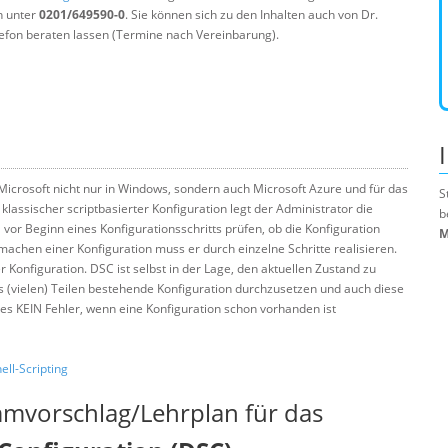
n unter
0201/649590-0
. Sie können sich zu den Inhalten auch von Dr.
efon beraten lassen (Termine nach Vereinbarung).
 Microsoft nicht nur in Windows, sondern auch Microsoft Azure und für das
S
lassischer scriptbasierter Konfiguration legt der Administrator die
b
l vor Beginn eines Konfigurationsschritts prüfen, ob die Konfiguration
M
machen einer Konfiguration muss er durch einzelne Schritte realisieren.
r Konfiguration. DSC ist selbst in der Lage, den aktuellen Zustand zu
us (vielen) Teilen bestehende Konfiguration durchzusetzen und auch diese
 es KEIN Fehler, wenn eine Konfiguration schon vorhanden ist
ll-Scripting
mmvorschlag/Lehrplan für das