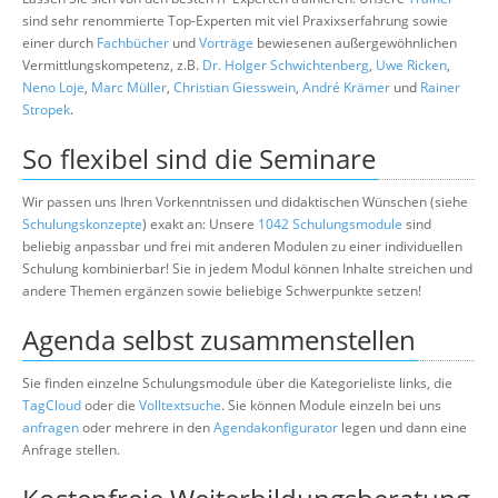
sind sehr renommierte Top-Experten mit viel Praxixserfahrung sowie
einer durch
Fachbücher
und
Vorträge
bewiesenen außergewöhnlichen
Vermittlungskompetenz, z.B.
Dr. Holger Schwichtenberg
,
Uwe Ricken
,
Neno Loje
,
Marc Müller
,
Christian Giesswein
,
André Krämer
und
Rainer
Stropek
.
So flexibel sind die Seminare
Wir passen uns Ihren Vorkenntnissen und didaktischen Wünschen (siehe
Schulungskonzepte
) exakt an: Unsere
1042 Schulungsmodule
sind
beliebig anpassbar und frei mit anderen Modulen zu einer individuellen
Schulung kombinierbar! Sie in jedem Modul können Inhalte streichen und
andere Themen ergänzen sowie beliebige Schwerpunkte setzen!
Agenda selbst zusammenstellen
Sie finden einzelne Schulungsmodule über die Kategorieliste links, die
TagCloud
oder die
Volltextsuche
. Sie können Module einzeln bei uns
anfragen
oder mehrere in den
Agendakonfigurator
legen und dann eine
Anfrage stellen.