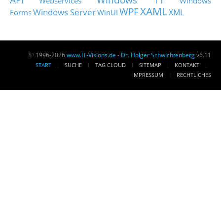
Webservices
Windows
XAML
WPF
Windows Server
XML
Forms
WinUI
© 1996-2026
www.IT-Visions.de
-
Dr. Holger Schwichtenberg
v6.11
START
SUCHE
TAG CLOUD
SITEMAP
KONTAKT
IMPRESSUM
RECHTLICHES