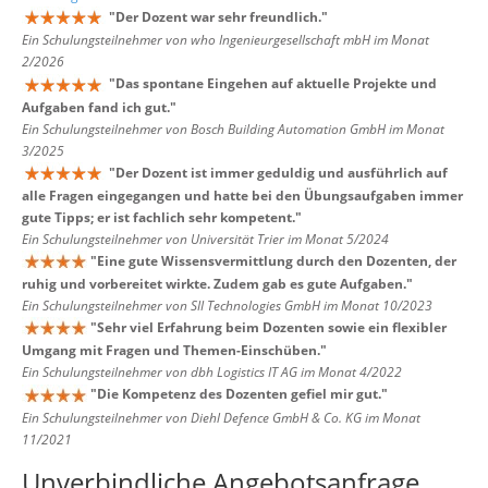
"
Der Dozent war sehr freundlich.
"
Ein Schulungsteilnehmer von who Ingenieurgesellschaft mbH im Monat
2/2026
"
Das spontane Eingehen auf aktuelle Projekte und
Aufgaben fand ich gut.
"
Ein Schulungsteilnehmer von Bosch Building Automation GmbH im Monat
3/2025
"
Der Dozent ist immer geduldig und ausführlich auf
alle Fragen eingegangen und hatte bei den Übungsaufgaben immer
gute Tipps; er ist fachlich sehr kompetent.
"
Ein Schulungsteilnehmer von Universität Trier im Monat 5/2024
"
Eine gute Wissensvermittlung durch den Dozenten, der
ruhig und vorbereitet wirkte. Zudem gab es gute Aufgaben.
"
Ein Schulungsteilnehmer von SII Technologies GmbH im Monat 10/2023
"
Sehr viel Erfahrung beim Dozenten sowie ein flexibler
Umgang mit Fragen und Themen-Einschüben.
"
Ein Schulungsteilnehmer von dbh Logistics IT AG im Monat 4/2022
"
Die Kompetenz des Dozenten gefiel mir gut.
"
Ein Schulungsteilnehmer von Diehl Defence GmbH & Co. KG im Monat
11/2021
Unverbindliche Angebotsanfrage