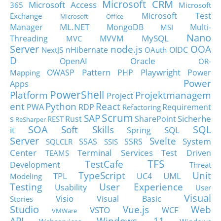
Microsoft CRM
Microsoft Access
365
Microsoft
Microsoft Test
Exchange
Microsoft Office
ML.NET
Manager
MongoDB
Multi-
MSI
Nano
MySQL
Threading
MVVM
MVC
Server
node.js
OOA
nHibernate
OIDC
NextJS
OAuth
D
Oracle
OpenAI
OR-
Pattern
Playwright
OWASP
PHP
Power
Mapping
Power
Apps
PowerShell
Platform
Projektmanagem
Project
ent
Python
React
PWA
RDP
Requirement
Refactoring
Scrum
SAP
Sicherhe
s
Rust
SharePoint
REST
ReSharper
SOA
SQL
Soft Skills
it
SQL
Spring
Server
Svelte
System
SSAS
SSRS
SQLCLR
SSIS
Center
Terminal Services
Test Driven
TEAMS
TFS
TestCafe
Development
Threat
TypeScript
Unit
TPL
UML
UC4
Modeling
Testing
User Experience
Usability
User
Visual
Visio
Visual Basic
Stories
Studio
Vue.js
Web
VSTO
WCF
VMWare
API
Windows 11