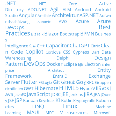
.NET
Active
.NET Core
Agil
ADO.NET
Android
Directory
ALM
Android
Architektur
Angular
ASP.NET
Studio
Ansible
Aufwa
Azure
Azure
AWS
ndsschätzung
Automic
Best
DevOps
Practices
Blazor
BPMN
Busines
Bootstrap
BizTalk
s
C#
Capacitor
ChatGPT
Clea
Intelligence
C++
Citrix
Copilot
n Code
Cypress
CSS
Data
Cordova
Dart
Design
Delphi
Warehousing
DevOps
Pattern
Docker
Eclipse
Electron
EJB
Enter
Entity
prise Architect
Framework
Exchange
EntraID
Flutter
Git
Go
Server
GitHub
gRPC
FSLogix
Gruppen
HTML5
Hibernate
IIS
J
GWT
HyperV
iOS
richtlinien
JavaScript
ava
JEE
JIRA
JDBC
Jenkins
JPA
JavaFX
jQuer
JSP
KI
JSF
Kanban
Kotlin
Kubern
y
Keycloak
Kryptografie
Linux
LINQ
etes
Machine
MAUI
Microservices
Learning
MFC
Microsoft