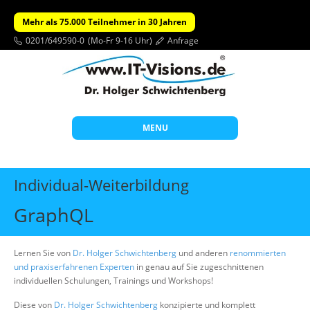
Mehr als 75.000 Teilnehmer in 30 Jahren
0201/649590-0
(Mo-Fr 9-16 Uhr)
Anfrage
MENU
Start
Individual-Weiterbildung
Themen
GraphQL
Beratung
Individuelle Schulungen
Lernen Sie von
Dr. Holger Schwichtenberg
und anderen
renommierten
und praxiserfahrenen Experten
in genau auf Sie zugeschnittenen
Offene Seminare
individuellen Schulungen, Trainings und Workshops!
Wissen
Diese von
Dr. Holger Schwichtenberg
konzipierte und komplett