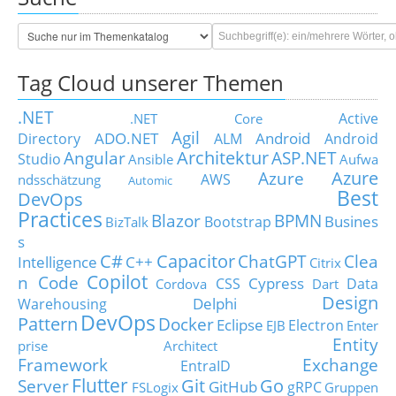
Tag Cloud unserer Themen
.NET
Active
.NET Core
Agil
ADO.NET
Android
Directory
ALM
Android
Architektur
Angular
ASP.NET
Studio
Ansible
Aufwa
Azure
Azure
AWS
ndsschätzung
Automic
Best
DevOps
Practices
Blazor
BPMN
Busines
Bootstrap
BizTalk
s
C#
Capacitor
ChatGPT
Clea
Intelligence
C++
Citrix
Copilot
n Code
Cypress
CSS
Data
Cordova
Dart
Design
Delphi
Warehousing
DevOps
Pattern
Docker
Eclipse
Electron
EJB
Enter
Entity
prise Architect
Framework
Exchange
EntraID
Flutter
Git
Go
Server
GitHub
gRPC
FSLogix
Gruppen