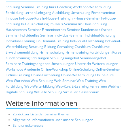
Schulung
Seminar
Training
Kurs
Coaching
Workshop
Weiterbildung
Fortbildung
Lernen
Lehrgang
Ausbildung
Umschulung
Firmenseminar
Inhouse
In-House-Kurs
In-House-Training
In-House-Seminar
In-House-
Schulung
In-Haus-Schulung
Im-Haus-Seminar
Im-Haus-Schulung
Hausinternes Seminar
Firmeninternes Seminar
Kundenspezifisches
Seminar
Individuelles Seminar
Individual-Seminar
Individual-Schulung
Individual-Training
On-Demand-Training
Individual-Fortbildung
Individual-
Weiterbildung
Beratung
Bildung
Consulting
Crashkurs
Crashkurse
Erwachsenenbildung
Firmenschulung
Firmentraining
Fortbildungen
Kurse
Kundentraining
Schulungen
Schulungsangebot
Seminarangebot
Seminare
Trainingsangebot
Umschulungen
Unterricht
Weiterbildungen
Workshops
Akademie
Online-Workshop
Online-Schulung
Online-Seminar
Online-Training
Online-Fortbildung
Online-Weiterbildung
Online-Kurs
Web-Workshop
Web-Schulung
Web-Seminar
Web-Training
Web-
Fortbildung
Web-Weiterbildung
Web-Kurs
E-Learning
Fernlernen
Webinar
Digitale Schulung
Virtuelle Schulung
Virtueller Klassenraum
Weitere Informationen
Zurück zur Liste der Seminarthemen
Allgemeine Informationen über unsere Schulungen
Schulungskonzepte