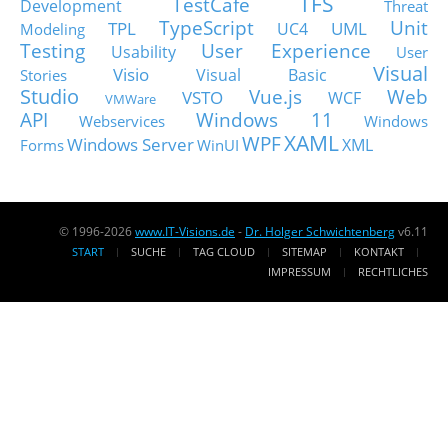
TFS
TestCafe
Development
Threat
TypeScript
Unit
TPL
UML
UC4
Modeling
Testing
User Experience
Usability
User
Visual
Visio
Visual Basic
Stories
Studio
Vue.js
Web
VSTO
WCF
VMWare
API
Windows 11
Webservices
Windows
XAML
WPF
Windows Server
XML
Forms
WinUI
© 1996-2026
www.IT-Visions.de
-
Dr. Holger Schwichtenberg
v6.11
START
SUCHE
TAG CLOUD
SITEMAP
KONTAKT
IMPRESSUM
RECHTLICHES