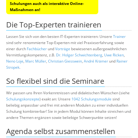
Schulungen auch als interaktive Online-
Maßnahmen an!
Die Top-Experten trainieren
Lassen Sie sich von den besten IT-Experten trainieren: Unsere
Trainer
sind sehr renommierte Top-Experten mit viel Praxixserfahrung sowie
einer durch
Fachbücher
und
Vorträge
bewiesenen außergewöhnlichen
Vermittlungskompetenz, z.B.
Dr. Holger Schwichtenberg
,
Uwe Ricken
,
Neno Loje
,
Marc Müller
,
Christian Giesswein
,
André Krämer
und
Rainer
Stropek
.
So flexibel sind die Seminare
Wir passen uns Ihren Vorkenntnissen und didaktischen Wünschen (siehe
Schulungskonzepte
) exakt an: Unsere
1042 Schulungsmodule
sind
beliebig anpassbar und frei mit anderen Modulen zu einer individuellen
Schulung kombinierbar! Sie in jedem Modul können Inhalte streichen und
andere Themen ergänzen sowie beliebige Schwerpunkte setzen!
Agenda selbst zusammenstellen