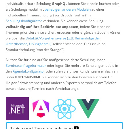
individualisierbare Schulung
GraphQL
können Sie einzeln buchen oder
Über uns
als Schulungsmodul mit
beliebigen anderen Modulen
zu einer
Suche
individuellen Firmenschulung (vor Ort oder online) im
Schulungskonfigurator
verbinden. Sie können diese Schulung
vollständig auf Ihre Bedürfnisse anpassen
, indem Sie einzelne
Themen priorisieren, streichen, ersetzen oder ergänzen. Zudem können
Sie über die
Didaktik/Vorgehensweise (z.B. Reihenfolge der
Unterthemen, Übungsanteil)
selbst entscheiden. Dies ist keine
Standardschulung "von der Stange"!
Nutzen Sie für eine auf Sie maßgeschneiderte Schulung unser
Seminaranfrageformular
oder legen Sie mehrere Schulungsmodule in
den
Agendakonfigurator
oder rufen Sie unser Kundenteam einfach an
unter
0201/649590-0
. Sie können sich zu den Inhalten auch von Dr.
Holger Schwichtenberg und anderen Experten persönlich am Telefon
beraten lassen (Termine nach Vereinbarung).
Preise und Termine anfragen