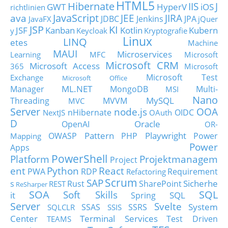
HTML5
Hibernate
IIS
J
GWT
HyperV
iOS
richtlinien
JavaScript
ava
JEE
JIRA
JDBC
Jenkins
JPA
JavaFX
jQuer
JSP
KI
JSF
Kanban
Kotlin
Kubern
y
Keycloak
Kryptografie
Linux
LINQ
etes
Machine
MAUI
Microservices
Learning
MFC
Microsoft
Microsoft CRM
Microsoft Access
365
Microsoft
Microsoft Test
Exchange
Microsoft Office
ML.NET
Manager
MongoDB
Multi-
MSI
Nano
MySQL
Threading
MVVM
MVC
Server
node.js
OOA
nHibernate
OIDC
NextJS
OAuth
D
Oracle
OpenAI
OR-
Pattern
Playwright
OWASP
PHP
Power
Mapping
Power
Apps
PowerShell
Platform
Projektmanagem
Project
ent
Python
React
PWA
RDP
Requirement
Refactoring
Scrum
SAP
Sicherhe
s
Rust
SharePoint
REST
ReSharper
SOA
SQL
Soft Skills
it
SQL
Spring
Server
Svelte
System
SSAS
SSRS
SQLCLR
SSIS
Center
Terminal Services
Test Driven
TEAMS