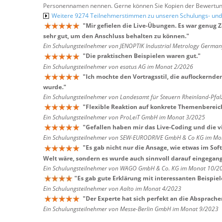
Personennamen nennen. Gerne können Sie Kopien der Bewertung
Weitere 9274 Teilnehmerstimmen zu unseren Schulungs- u
"
Mir gefielen die Live-Übungen. Es war genug 
sehr gut, um den Anschluss behalten zu können.
"
Ein Schulungsteilnehmer von JENOPTIK Industrial Metrology Germ
"
Die praktischen Beispielen waren gut.
"
Ein Schulungsteilnehmer von esatus AG im Monat 2/2026
"
Ich mochte den Vortragsstil, die auflockernde
wurde.
"
Ein Schulungsteilnehmer von Landesamt für Steuern Rheinland-Pfa
"
Flexible Reaktion auf konkrete Themenbereic
Ein Schulungsteilnehmer von ProLeiT GmbH im Monat 3/2025
"
Gefallen haben mir das Live-Coding und die vi
Ein Schulungsteilnehmer von SEW-EURODRIVE GmbH & Co KG im Mo
"
Es gab nicht nur die Ansage, wie etwas im Sof
Welt wäre, sondern es wurde auch sinnvoll darauf eingegangen
Ein Schulungsteilnehmer von WAGO GmbH & Co. KG im Monat 10/2
"
Es gab gute Erklärung mit interessanten Beispiel
Ein Schulungsteilnehmer von Aalto im Monat 4/2023
"
Der Experte hat sich perfekt an die Absprac
Ein Schulungsteilnehmer von Messe-Berlin GmbH im Monat 9/2023