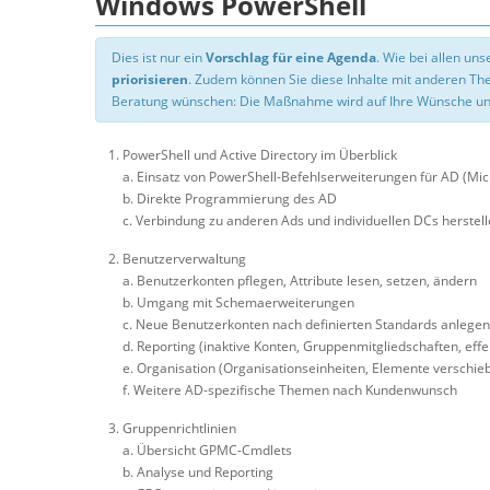
Windows PowerShell
Dies ist nur ein
Vorschlag für eine Agenda
. Wie bei allen u
priorisieren
. Zudem können Sie diese Inhalte mit anderen T
Beratung wünschen: Die Maßnahme wird auf Ihre Wünsche un
PowerShell und Active Directory im Überblick
a. Einsatz von PowerShell-Befehlserweiterungen für AD (Mi
b. Direkte Programmierung des AD
c. Verbindung zu anderen Ads und individuellen DCs herstel
Benutzerverwaltung
a. Benutzerkonten pflegen, Attribute lesen, setzen, ändern
b. Umgang mit Schemaerweiterungen
c. Neue Benutzerkonten nach definierten Standards anlegen
d. Reporting (inaktive Konten, Gruppenmitgliedschaften, eff
e. Organisation (Organisationseinheiten, Elemente verschieb
f. Weitere AD-spezifische Themen nach Kundenwunsch
Gruppenrichtlinien
a. Übersicht GPMC-Cmdlets
b. Analyse und Reporting