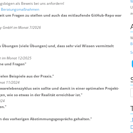
W
sbögen als Beweis bei uns anfordern!
U
nd Beratungsmaßnahmen
a
Zeit um Fragen zu stellen und auch das mitlaufende GitHub-Repo war
any GmbH im Monat 7/2026
W
B
n Übungen (viele Übungen) und, dass sehr viel Wissen vermittelt
S
lz im Monat 12/2025
he und Fragen
"
elen Beispiele aus der Praxis.
"
nat 11/2024
twarelebenszyklus sein sollte und damit in einer optimalen Projekt-
, wie so etwas in der Realität erreichbar ist.
"
024
en.
"
hen des vorherigen Abstimmungsgesprächs gehalten.
"
D