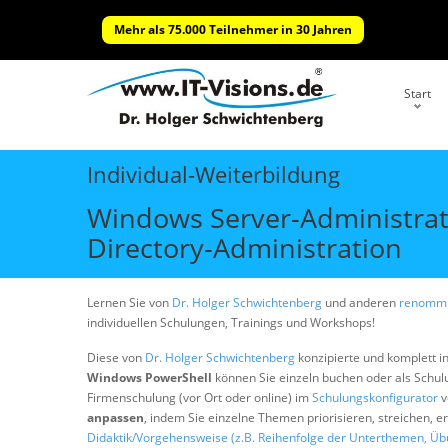
Mehr als 75.000 Teilnehmer in 30 Jahren
Start
Individual-Weiterbildung
Windows Server-Administrat
Directory-Administration
Lernen Sie von
Dr. Holger Schwichtenberg
und anderen
renommi
individuellen Schulungen, Trainings und Workshops!
Diese von
Dr. Holger Schwichtenberg
konzipierte und komplett i
Windows PowerShell
können Sie einzeln buchen oder als Schu
Firmenschulung (vor Ort oder online) im
Schulungskonfigurator
v
anpassen
, indem Sie einzelne Themen priorisieren, streichen, 
Didaktik/Vorgehensweise (z.B. Reihenfolge der Unterthemen, Üb