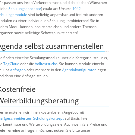
ir passen uns Ihren Vorkenntnissen und didaktischen Wünschen
siehe
Schulungskonzepte
) exakt an: Unsere
1042
chulungsmodule
sind beliebig anpassbar und frei mit anderen
odulen zu einer individuellen Schulung kombinierbar! Sie in
edem Modul können Inhalte streichen und andere Themen
rgänzen sowie beliebige Schwerpunkte setzen!
Agenda selbst zusammenstellen
ie finden einzelne Schulungsmodule über die Kategorieliste links,
ie
TagCloud
oder die
Volltextsuche
. Sie können Module einzeln
ei uns
anfragen
oder mehrere in den
Agendakonfigurator
legen
nd dann eine Anfrage stellen.
Kostenfreie
Weiterbildungsberatung
erne erstellen wir Ihnen kostenlos ein Angebot mit
aßgeschneidertem Schulungskonzept
auf Basis Ihrer
orkenntnisse und Weiterbildungsziele. Auch wenn Sie Preise und
reie Termine anfragen möchten, nutzen Sie bitte unser