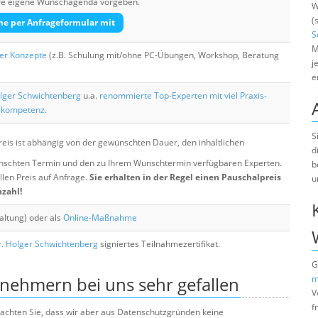
Ihre eigene Wunschagenda vorgeben.
W
(
he per Anfrageformular mit
S
M
her Konzepte
(z.B. Schulung mit/ohne PC-Übungen, Workshop, Beratung
j
e
lger Schwichtenberg
u.a.
renommierte Top-Experten mit viel Praxis-
skompetenz
.
S
eis ist abhängig von der gewünschten Dauer, den inhaltlichen
d
chten Termin und den zu Ihrem Wunschtermin verfügbaren Experten.
b
llen Preis auf Anfrage.
Sie erhalten in der Regel einen Pauschalpreis
u
nzahl!
altung) oder als
Online-Maßnahme
. Holger Schwichtenberg
signiertes Teilnahmezertifikat.
G
lnehmern bei uns sehr gefallen
m
V
f
e beachten Sie, dass wir aber aus Datenschutzgründen keine