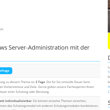
sch
ws Server-Administration mit der
L
nfrage
T
P
ulung zu diesem Thema ist:
2 Tage
. Die für Sie sinnvolle Dauer kann
b
ten Vorkenntnisse und Ziele. Gerne geben unsere Fachexperten Ihnen
H
 Dauer einer Schulung oder Beratung.
C
tt individualisierbar
: Sie können einzelne Themen streichen,
 können das Schulungsmodul mit anderen Schulungsmodulen kombinieren.