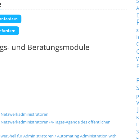
S
e
A
anfordern
s
nfordern
I
ngs- und Beratungsmodule
p
d Netzwerkadministratoren
K
 Netzwerkadministratoren (4-Tages-Agenda des öffentlichen
L
3
werShell für Administratoren / Automating Administration with
E