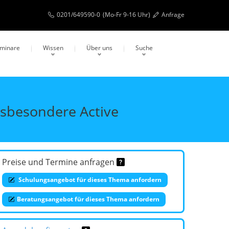
0201/649590-0
(Mo-Fr 9-16 Uhr)
Anfrage
eminare
Wissen
Über uns
Suche
nsbesondere Active
Preise und Termine anfragen
Schulungsangebot für dieses Thema anfordern
Beratungsangebot für dieses Thema anfordern