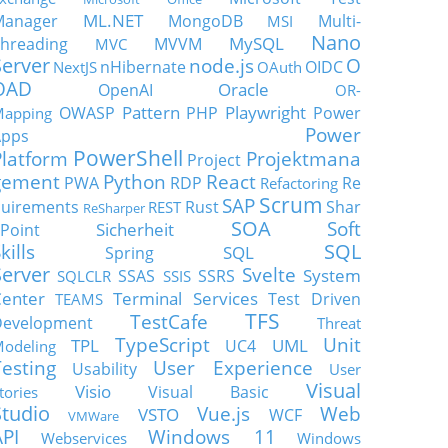
ML.NET
Manager
MongoDB
Multi-
MSI
Nano
MySQL
hreading
MVVM
MVC
Server
node.js
O
nHibernate
OIDC
NextJS
OAuth
OAD
Oracle
OpenAI
OR-
Pattern
Playwright
OWASP
PHP
Power
apping
Power
Apps
PowerShell
Platform
Projektmana
Project
gement
Python
React
PWA
RDP
Re
Refactoring
Scrum
SAP
uirements
Rust
Shar
REST
ReSharper
SOA
Soft
Sicherheit
Point
SQL
kills
SQL
Spring
Server
Svelte
System
SSAS
SSRS
SQLCLR
SSIS
enter
Terminal Services
Test Driven
TEAMS
TFS
TestCafe
Development
Threat
TypeScript
Unit
TPL
UML
UC4
odeling
Testing
User Experience
Usability
User
Visual
Visio
Visual Basic
tories
Studio
Vue.js
Web
VSTO
WCF
VMWare
API
Windows 11
Webservices
Windows