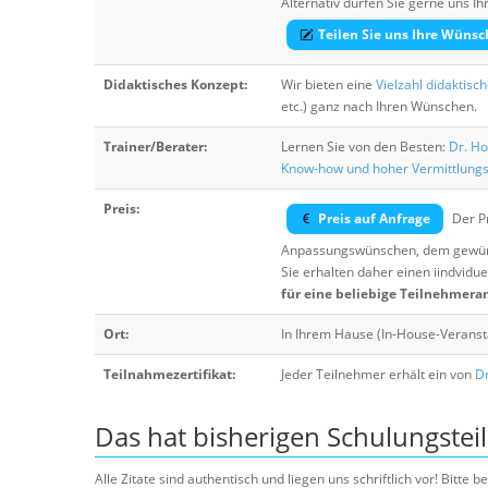
Alternativ dürfen Sie gerne uns 
Teilen Sie uns Ihre Wünsc
Didaktisches Konzept:
Wir bieten eine
Vielzahl didaktisc
etc.) ganz nach Ihren Wünschen.
Trainer/Berater:
Lernen Sie von den Besten:
Dr. Ho
Know-how und hoher Vermittlung
Preis:
Preis auf Anfrage
Der Pr
Anpassungswünschen, dem gewüns
Sie erhalten daher einen iindvidue
für eine beliebige Teilnehmera
Ort:
In Ihrem Hause (In-House-Veranst
Teilnahmezertifikat:
Jeder Teilnehmer erhält ein von
Dr
Das hat bisherigen Schulungstei
Alle Zitate sind authentisch und liegen uns schriftlich vor! Bitt