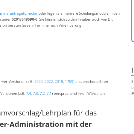
minaranfrageformular
oder legen Sie mehrere Schulungsmodule in den
n unter
0201/649590-0
. Sie können sich zu den Inhalten auch von Dr.
efon beraten lassen (Termine nach Vereinbarung).
rver-Versionen (z.B.
2025
,
2022
,
2019
,
1709
) entsprechend Ihren
S
b
-Versionen (z.B.
7.4
,
7.3
,
7.2
,
7.1
) entsprechend Ihren Wünschen
M
mmvorschlag/Lehrplan für das
r-Administration mit der