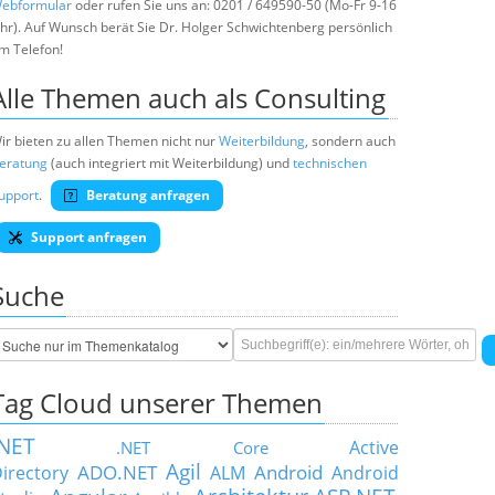
ebformular
oder rufen Sie uns an: 0201 / 649590-50 (Mo-Fr 9-16
hr). Auf Wunsch berät Sie Dr. Holger Schwichtenberg persönlich
m Telefon!
Alle Themen auch als Consulting
ir bieten zu allen Themen nicht nur
Weiterbildung
, sondern auch
eratung
(auch integriert mit Weiterbildung) und
technischen
upport
.
Beratung anfragen
Support anfragen
Suche
Tag Cloud unserer Themen
.NET
Active
.NET Core
Agil
ADO.NET
Android
irectory
ALM
Android