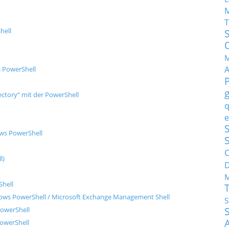
T
hell
M
s PowerShell
ctory“ mit der PowerShell
q
e
S
ows PowerShell
C
l)
M
Shell
dows PowerShell / Microsoft Exchange Management Shell
S
PowerShell
PowerShell