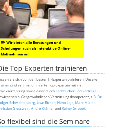
Wir bieten alle Beratungen und
Schulungen auch als interaktive Online-
Maßnahmen an!
Die Top-Experten trainieren
assen Sie sich von den besten IT-Experten trainieren: Unsere
rainer
sind sehr renommierte Top-Experten mit viel
raxixserfahrung sowie einer durch
Fachbücher
und
Vorträge
ewiesenen außergewöhnlichen Vermittlungskompetenz, z.B.
Dr.
olger Schwichtenberg
,
Uwe Ricken
,
Neno Loje
,
Marc Müller
,
hristian Giesswein
,
André Krämer
und
Rainer Stropek
.
So flexibel sind die Seminare