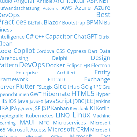
Architektur
Angular
ASP.NET
tudio
Ansible
Azure
Azure
AWS
ufwandsschätzung
Automic
Best
DevOps
Practices
Blazor
BPMN
Bu
Bootstrap
BizTalk
iness
C#
Capacitor
ChatGPT
ntelligence
C++
Citrix
Clean
Copilot
Code
Cypress
CSS
Data
Cordova
Dart
Design
Delphi
Warehousing
DevOps
Pattern
Docker
Eclipse
Electron
EJB
Entity
Enterprise Architect
Framework
Exchange
EntraID
Flutter
Git
Go
Server
GitHub
gRPC
FSLogix
Gru
HTML5
Hibernate
GWT
Hyper
penrichtlinien
JavaScript
IIS
Java
JEE
V
iOS
JDBC
Jenkins
JavaFX
JSP
KI
JIRA
JSF
Kanban
Kotlin
JPA
jQuery
Keycloak
Linux
LINQ
Kubernetes
ryptografie
Machine
MAUI
Microservices
earning
MFC
Microsoft
Microsoft CRM
Microsoft Access
65
Microsoft
Microsoft Test
xchange
Microsoft Office