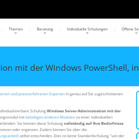
Themen
Beratung
Individuelle Schulungen
Offene S
ion mit der Windows PowerShell, i
erten und praxiserfahrenen Experten
in genau auf Sie zugeschnittenen
ndividualisierbare Schulung
Windows Server-Administration mit der
lungsmodul mit
beliebigen anderen Modulen
zu einer individuellen
erbinden. Sie können diese Schulung
vollständig auf Ihre Bedürfnisse
ersetzen oder ergänzen. Zudem können Sie über die
ungsanteil)
selbst entscheiden. Dies ist keine Standardschulung "von der