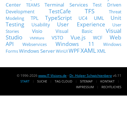
Center
Terminal Services
Test Driven
TEAMS
TFS
TestCafe
Development
Threat
TypeScript
Unit
TPL
UML
UC4
Modeling
Testing
User Experience
Usability
User
Visual
Visio
Visual Basic
Stories
Studio
Vue.js
Web
VSTO
WCF
VMWare
API
Windows 11
Webservices
Windows
XAML
WPF
Windows Server
XML
Forms
WinUI
© 1996-2026
www.IT-Visions.de
-
Dr. Holger Schwichtenberg
v6.11
START
SUCHE
TAG CLOUD
SITEMAP
KONTAKT
IMPRESSUM
RECHTLICHES