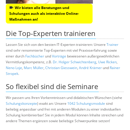
Wir bieten alle Beratungen und
Schulungen auch als interaktive Online-
Maßnahmen an!
Die Top-Experten trainieren
Lassen Sie sich von den besten IT-Experten trainieren: Unsere
Trainer
sind sehr renommierte Top-Experten mit viel Praxixserfahrung sowie
einer durch
Fachbücher
und
Vorträge
bewiesenen außergewöhnlichen
Vermittlungskompetenz, z.B.
Dr. Holger Schwichtenberg
,
Uwe Ricken
,
Neno Loje
,
Marc Müller
,
Christian Giesswein
,
André Krämer
und
Rainer
Stropek
.
So flexibel sind die Seminare
Wir passen uns Ihren Vorkenntnissen und didaktischen Wünschen (siehe
Schulungskonzepte
) exakt an: Unsere
1042 Schulungsmodule
sind
beliebig anpassbar und frei mit anderen Modulen zu einer individuellen
Schulung kombinierbar! Sie in jedem Modul können Inhalte streichen und
andere Themen ergänzen sowie beliebige Schwerpunkte setzen!