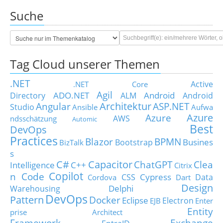
Suche
Tag Cloud unserer Themen
.NET
Active
.NET Core
Agil
ADO.NET
Android
Directory
ALM
Android
Architektur
Angular
ASP.NET
Studio
Ansible
Aufwa
Azure
Azure
AWS
ndsschätzung
Automic
Best
DevOps
Practices
Blazor
BPMN
Busines
Bootstrap
BizTalk
s
C#
Capacitor
ChatGPT
Clea
Intelligence
C++
Citrix
Copilot
n Code
Cypress
CSS
Data
Cordova
Dart
Design
Delphi
Warehousing
DevOps
Pattern
Docker
Eclipse
Electron
EJB
Enter
Entity
prise Architect
Framework
Exchange