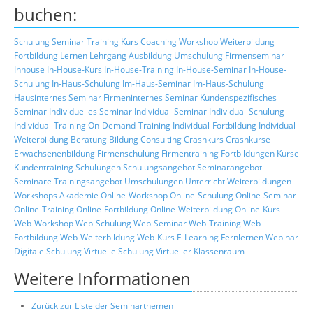
buchen:
Schulung
Seminar
Training
Kurs
Coaching
Workshop
Weiterbildung
Fortbildung
Lernen
Lehrgang
Ausbildung
Umschulung
Firmenseminar
Inhouse
In-House-Kurs
In-House-Training
In-House-Seminar
In-House-
Schulung
In-Haus-Schulung
Im-Haus-Seminar
Im-Haus-Schulung
Hausinternes Seminar
Firmeninternes Seminar
Kundenspezifisches
Seminar
Individuelles Seminar
Individual-Seminar
Individual-Schulung
Individual-Training
On-Demand-Training
Individual-Fortbildung
Individual-
Weiterbildung
Beratung
Bildung
Consulting
Crashkurs
Crashkurse
Erwachsenenbildung
Firmenschulung
Firmentraining
Fortbildungen
Kurse
Kundentraining
Schulungen
Schulungsangebot
Seminarangebot
Seminare
Trainingsangebot
Umschulungen
Unterricht
Weiterbildungen
Workshops
Akademie
Online-Workshop
Online-Schulung
Online-Seminar
Online-Training
Online-Fortbildung
Online-Weiterbildung
Online-Kurs
Web-Workshop
Web-Schulung
Web-Seminar
Web-Training
Web-
Fortbildung
Web-Weiterbildung
Web-Kurs
E-Learning
Fernlernen
Webinar
Digitale Schulung
Virtuelle Schulung
Virtueller Klassenraum
Weitere Informationen
Zurück zur Liste der Seminarthemen