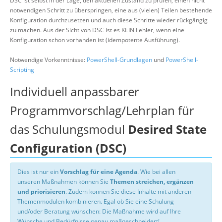
DSC ist selbst in der Lage, den aktuellen Zustand zu prüfen, einen nicht
notwendigen Schritt zu überspringen, eine aus (vielen) Teilen bestehende
Konfiguration durchzusetzen und auch diese Schritte wieder rückgängig
zu machen. Aus der Sicht von DSC ist es KEIN Fehler, wenn eine
Konfiguration schon vorhanden ist (idempotente Ausführung).
Notwendige Vorkenntnisse:
PowerShell-Grundlagen
und
PowerShell-
Scripting
Individuell anpassbarer
Programmvorschlag/Lehrplan für
das Schulungsmodul
Desired State
Configuration (DSC)
Dies ist nur ein
Vorschlag für eine Agenda
. Wie bei allen
unseren Maßnahmen können Sie
Themen streichen, ergänzen
und priorisieren
. Zudem können Sie diese Inhalte mit anderen
Themenmodulen kombinieren. Egal ob Sie eine Schulung
und/oder Beratung wünschen: Die Maßnahme wird auf Ihre
Wünsche und Bedürfnisse genau maßgeschneidert!