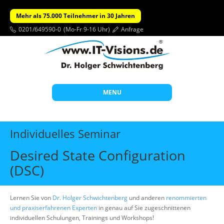
Mehr als 75.000 Teilnehmer in 30 Jahren
0201/649590-0
(Mo-Fr 9-16 Uhr)
Anfrage
MENU
Start
Individuelles Seminar
Themen
Desired State Configuration
Beratung
(DSC)
Individuelle Schulungen
Offene Seminare
Lernen Sie von
Dr. Holger Schwichtenberg
und anderen
renommierten
und praxiserfahrenen Experten
in genau auf Sie zugeschnittenen
Wissen
individuellen Schulungen, Trainings und Workshops!