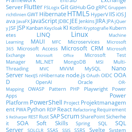
EntraID
Flutter
Git
Go
Server
GitHub
gRPC
FSLogix
Gruppen
HTML5
Hibernate
IIS
J
GWT
HyperV
iOS
richtlinien
JavaScript
ava
JEE
JIRA
JDBC
Jenkins
JPA
JavaFX
jQuer
JSP
KI
JSF
Kanban
Kotlin
Kubern
y
Keycloak
Kryptografie
Linux
LINQ
etes
Machine
MAUI
Microservices
Learning
MFC
Microsoft
Microsoft CRM
Microsoft Access
365
Microsoft
Microsoft Test
Exchange
Microsoft Office
ML.NET
Manager
MongoDB
Multi-
MSI
Nano
MySQL
Threading
MVVM
MVC
Server
node.js
OOA
nHibernate
OIDC
NextJS
OAuth
D
Oracle
OpenAI
OR-
Pattern
Playwright
OWASP
PHP
Power
Mapping
Power
Apps
PowerShell
Platform
Projektmanagem
Project
ent
Python
React
PWA
RDP
Requirement
Refactoring
Scrum
SAP
Sicherhe
s
Rust
SharePoint
REST
ReSharper
SOA
SQL
Soft Skills
it
SQL
Spring
Server
Svelte
System
SSAS
SSRS
SQLCLR
SSIS