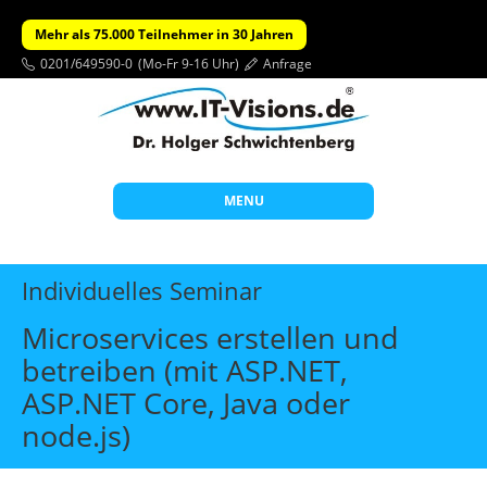
Mehr als 75.000 Teilnehmer in 30 Jahren
0201/649590-0
(Mo-Fr 9-16 Uhr)
Anfrage
MENU
Start
Individuelles Seminar
Themen
Microservices erstellen und
Beratung
betreiben (mit ASP.NET,
Individuelle Schulungen
ASP.NET Core, Java oder
Offene Seminare
node.js)
Wissen