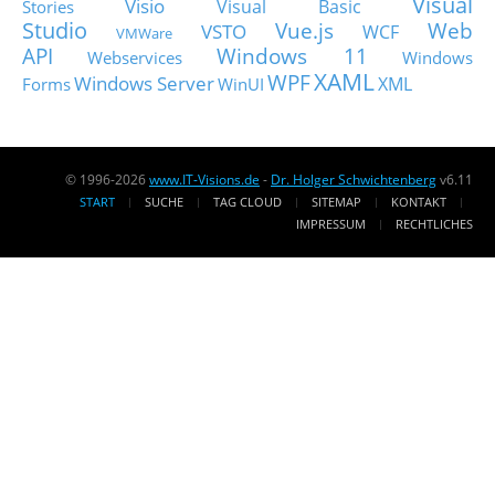
Visual
Visio
Visual Basic
Stories
Studio
Vue.js
Web
VSTO
WCF
VMWare
API
Windows 11
Webservices
Windows
XAML
WPF
Windows Server
XML
Forms
WinUI
© 1996-2026
www.IT-Visions.de
-
Dr. Holger Schwichtenberg
v6.11
START
SUCHE
TAG CLOUD
SITEMAP
KONTAKT
IMPRESSUM
RECHTLICHES