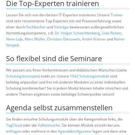
Die Top-Experten trainieren
Lassen Sie sich von den besten IT-Experten trainieren: Unsere
Trainer
sind sehr renommierte Top-Experten mit viel Praxixserfahrung sowie
einer durch
Fachbücher
und
Vorträge
bewiesenen außergewöhnlichen
Vermittlungskompetenz, z.B.
Dr. Holger Schwichtenberg
,
Uwe Ricken
,
Neno Loje
,
Marc Müller
,
Christian Giesswein
,
André Krämer
und
Rainer
Stropek
.
So flexibel sind die Seminare
Wir passen uns Ihren Vorkenntnissen und didaktischen Wünschen (siehe
Schulungskonzepte
) exakt an: Unsere
1042 Schulungsmodule
sind
beliebig anpassbar und frei mit anderen Modulen zu einer individuellen
Schulung kombinierbar! Sie in jedem Modul können Inhalte streichen und
andere Themen ergänzen sowie beliebige Schwerpunkte setzen!
Agenda selbst zusammenstellen
Sie finden einzelne Schulungsmodule über die Kategorieliste links, die
TagCloud
oder die
Volltextsuche
. Sie können Module einzeln bei uns
anfragen
oder mehrere in den
Agendakonfigurator
legen und dann eine