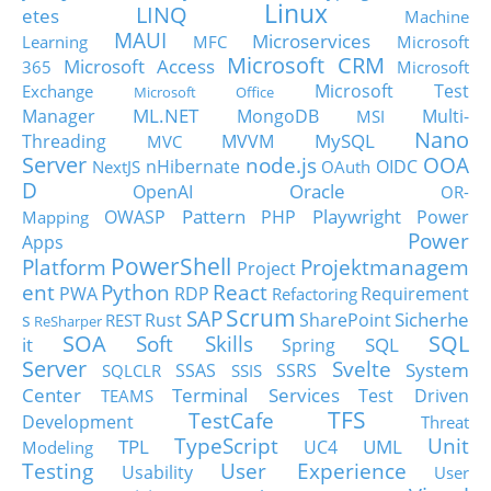
Linux
LINQ
etes
Machine
MAUI
Microservices
Learning
MFC
Microsoft
Microsoft CRM
Microsoft Access
365
Microsoft
Microsoft Test
Exchange
Microsoft Office
ML.NET
Manager
MongoDB
Multi-
MSI
Nano
MySQL
Threading
MVVM
MVC
Server
node.js
OOA
nHibernate
OIDC
NextJS
OAuth
D
Oracle
OpenAI
OR-
Pattern
Playwright
OWASP
PHP
Power
Mapping
Power
Apps
PowerShell
Platform
Projektmanagem
Project
ent
Python
React
PWA
RDP
Requirement
Refactoring
Scrum
SAP
Sicherhe
s
Rust
SharePoint
REST
ReSharper
SOA
SQL
Soft Skills
it
SQL
Spring
Server
Svelte
System
SSAS
SSRS
SQLCLR
SSIS
Center
Terminal Services
Test Driven
TEAMS
TFS
TestCafe
Development
Threat
TypeScript
Unit
TPL
UML
UC4
Modeling
Testing
User Experience
Usability
User