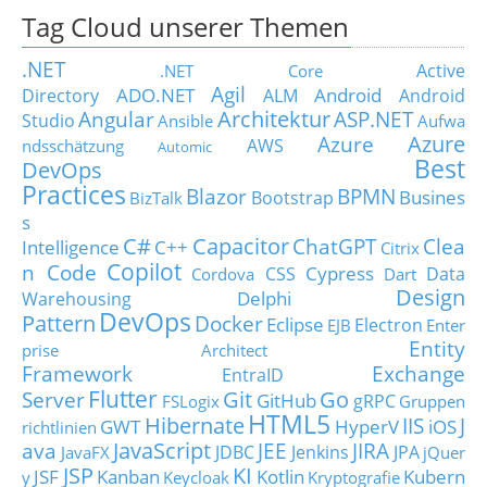
Tag Cloud unserer Themen
.NET
Active
.NET Core
Agil
ADO.NET
Android
Directory
ALM
Android
Architektur
Angular
ASP.NET
Studio
Ansible
Aufwa
Azure
Azure
AWS
ndsschätzung
Automic
Best
DevOps
Practices
Blazor
BPMN
Busines
Bootstrap
BizTalk
s
C#
Capacitor
ChatGPT
Clea
Intelligence
C++
Citrix
Copilot
n Code
Cypress
CSS
Data
Cordova
Dart
Design
Delphi
Warehousing
DevOps
Pattern
Docker
Eclipse
Electron
EJB
Enter
Entity
prise Architect
Framework
Exchange
EntraID
Flutter
Git
Go
Server
GitHub
gRPC
FSLogix
Gruppen
HTML5
Hibernate
IIS
J
GWT
HyperV
iOS
richtlinien
JavaScript
ava
JEE
JIRA
JDBC
Jenkins
JPA
JavaFX
jQuer
JSP
KI
JSF
Kanban
Kotlin
Kubern
y
Keycloak
Kryptografie