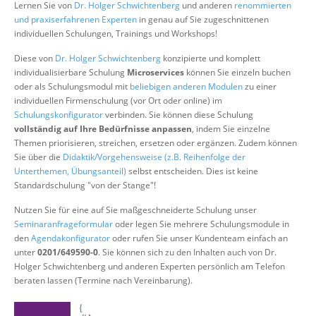
Lernen Sie von
Dr. Holger Schwichtenberg
und anderen
renommierten
Über uns
und praxiserfahrenen Experten
in genau auf Sie zugeschnittenen
individuellen Schulungen, Trainings und Workshops!
Suche
Diese von
Dr. Holger Schwichtenberg
konzipierte und komplett
individualisierbare Schulung
Microservices
können Sie einzeln buchen
oder als Schulungsmodul mit
beliebigen anderen Modulen
zu einer
individuellen Firmenschulung (vor Ort oder online) im
Schulungskonfigurator
verbinden. Sie können diese Schulung
vollständig auf Ihre Bedürfnisse anpassen
, indem Sie einzelne
Themen priorisieren, streichen, ersetzen oder ergänzen. Zudem können
Sie über die
Didaktik/Vorgehensweise (z.B. Reihenfolge der
Unterthemen, Übungsanteil)
selbst entscheiden. Dies ist keine
Standardschulung "von der Stange"!
Nutzen Sie für eine auf Sie maßgeschneiderte Schulung unser
Seminaranfrageformular
oder legen Sie mehrere Schulungsmodule in
den
Agendakonfigurator
oder rufen Sie unser Kundenteam einfach an
unter
0201/649590-0
. Sie können sich zu den Inhalten auch von Dr.
Holger Schwichtenberg und anderen Experten persönlich am Telefon
beraten lassen (Termine nach Vereinbarung).