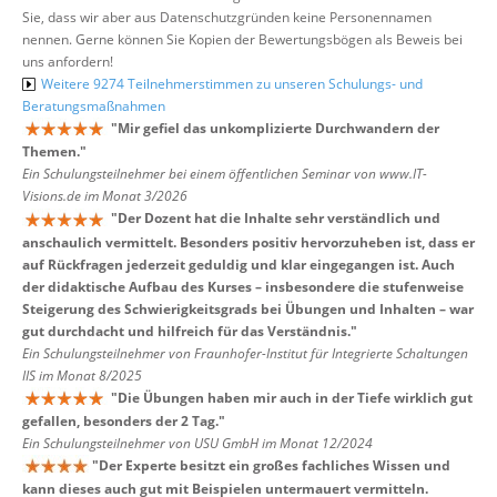
Sie, dass wir aber aus Datenschutzgründen keine Personennamen
nennen. Gerne können Sie Kopien der Bewertungsbögen als Beweis bei
uns anfordern!
Weitere 9274 Teilnehmerstimmen zu unseren Schulungs- und
Beratungsmaßnahmen
"
Mir gefiel das unkomplizierte Durchwandern der
Themen.
"
Ein Schulungsteilnehmer bei einem öffentlichen Seminar von www.IT-
Visions.de im Monat 3/2026
"
Der Dozent hat die Inhalte sehr verständlich und
anschaulich vermittelt. Besonders positiv hervorzuheben ist, dass er
auf Rückfragen jederzeit geduldig und klar eingegangen ist. Auch
der didaktische Aufbau des Kurses – insbesondere die stufenweise
Steigerung des Schwierigkeitsgrads bei Übungen und Inhalten – war
gut durchdacht und hilfreich für das Verständnis.
"
Ein Schulungsteilnehmer von Fraunhofer-Institut für Integrierte Schaltungen
IIS im Monat 8/2025
"
Die Übungen haben mir auch in der Tiefe wirklich gut
gefallen, besonders der 2 Tag.
"
Ein Schulungsteilnehmer von USU GmbH im Monat 12/2024
"
Der Experte besitzt ein großes fachliches Wissen und
kann dieses auch gut mit Beispielen untermauert vermitteln.