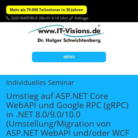
Mehr als 75.000 Teilnehmer in 30 Jahren
0201/649590-0
(Mo-Fr 9-16 Uhr)
Anfrage
MENU
Start
Individuelles Seminar
Themen
Umstieg auf ASP.NET Core
Beratung
WebAPI und Google RPC (gRPC)
Individuelle Schulungen
in .NET 8.0/9.0/10.0
Offene Seminare
(Umstellung/Migration von
ASP.NET WebAPI und/oder WCF
Wissen