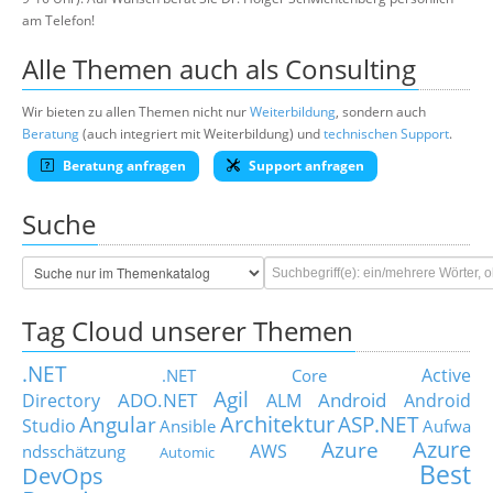
am Telefon!
Alle Themen auch als Consulting
Wir bieten zu allen Themen nicht nur
Weiterbildung
, sondern auch
Beratung
(auch integriert mit Weiterbildung) und
technischen Support
.
Beratung anfragen
Support anfragen
Suche
Tag Cloud unserer Themen
.NET
Active
.NET Core
Agil
ADO.NET
Android
Directory
ALM
Android
Architektur
Angular
ASP.NET
Studio
Ansible
Aufwa
Azure
Azure
AWS
ndsschätzung
Automic
Best
DevOps