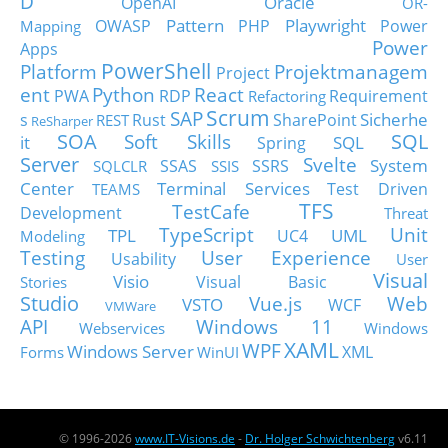
D
Oracle
OpenAI
OR-
Pattern
Playwright
OWASP
PHP
Power
Mapping
Power
Apps
PowerShell
Platform
Projektmanagem
Project
ent
Python
React
PWA
RDP
Requirement
Refactoring
Scrum
SAP
Sicherhe
s
Rust
SharePoint
REST
ReSharper
SOA
SQL
Soft Skills
it
SQL
Spring
Server
Svelte
System
SSAS
SSRS
SQLCLR
SSIS
Center
Terminal Services
Test Driven
TEAMS
TFS
TestCafe
Development
Threat
TypeScript
Unit
TPL
UML
UC4
Modeling
Testing
User Experience
Usability
User
Visual
Visio
Visual Basic
Stories
Studio
Vue.js
Web
VSTO
WCF
VMWare
API
Windows 11
Webservices
Windows
XAML
WPF
Windows Server
XML
Forms
WinUI
© 1996-2026
www.IT-Visions.de
-
Dr. Holger Schwichtenberg
v6.11