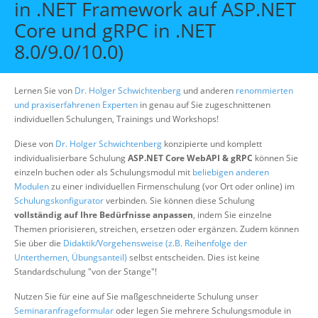
in .NET Framework auf ASP.NET
Über uns
Core und gRPC in .NET
Suche
8.0/9.0/10.0)
Lernen Sie von
Dr. Holger Schwichtenberg
und anderen
renommierten
und praxiserfahrenen Experten
in genau auf Sie zugeschnittenen
individuellen Schulungen, Trainings und Workshops!
Diese von
Dr. Holger Schwichtenberg
konzipierte und komplett
individualisierbare Schulung
ASP.NET Core WebAPI & gRPC
können Sie
einzeln buchen oder als Schulungsmodul mit
beliebigen anderen
Modulen
zu einer individuellen Firmenschulung (vor Ort oder online) im
Schulungskonfigurator
verbinden. Sie können diese Schulung
vollständig auf Ihre Bedürfnisse anpassen
, indem Sie einzelne
Themen priorisieren, streichen, ersetzen oder ergänzen. Zudem können
Sie über die
Didaktik/Vorgehensweise (z.B. Reihenfolge der
Unterthemen, Übungsanteil)
selbst entscheiden. Dies ist keine
Standardschulung "von der Stange"!
Nutzen Sie für eine auf Sie maßgeschneiderte Schulung unser
Seminaranfrageformular
oder legen Sie mehrere Schulungsmodule in