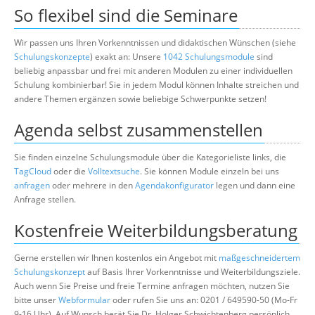
So flexibel sind die Seminare
Wir passen uns Ihren Vorkenntnissen und didaktischen Wünschen (siehe
Schulungskonzepte
) exakt an: Unsere
1042 Schulungsmodule
sind
beliebig anpassbar und frei mit anderen Modulen zu einer individuellen
Schulung kombinierbar! Sie in jedem Modul können Inhalte streichen und
andere Themen ergänzen sowie beliebige Schwerpunkte setzen!
Agenda selbst zusammenstellen
Sie finden einzelne Schulungsmodule über die Kategorieliste links, die
TagCloud
oder die
Volltextsuche
. Sie können Module einzeln bei uns
anfragen
oder mehrere in den
Agendakonfigurator
legen und dann eine
Anfrage stellen.
Kostenfreie Weiterbildungsberatung
Gerne erstellen wir Ihnen kostenlos ein Angebot mit
maßgeschneidertem
Schulungskonzept
auf Basis Ihrer Vorkenntnisse und Weiterbildungsziele.
Auch wenn Sie Preise und freie Termine anfragen möchten, nutzen Sie
bitte unser
Webformular
oder rufen Sie uns an: 0201 / 649590-50 (Mo-Fr
9-16 Uhr). Auf Wunsch berät Sie Dr. Holger Schwichtenberg persönlich