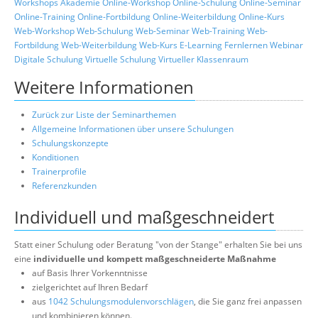
Workshops
Akademie
Online-Workshop
Online-Schulung
Online-Seminar
Online-Training
Online-Fortbildung
Online-Weiterbildung
Online-Kurs
Web-Workshop
Web-Schulung
Web-Seminar
Web-Training
Web-
Fortbildung
Web-Weiterbildung
Web-Kurs
E-Learning
Fernlernen
Webinar
Digitale Schulung
Virtuelle Schulung
Virtueller Klassenraum
Weitere Informationen
Zurück zur Liste der Seminarthemen
Allgemeine Informationen über unsere Schulungen
Schulungskonzepte
Konditionen
Trainerprofile
Referenzkunden
Individuell und maßgeschneidert
Statt einer Schulung oder Beratung "von der Stange" erhalten Sie bei uns
eine
individuelle und kompett maßgeschneiderte Maßnahme
auf Basis Ihrer Vorkenntnisse
zielgerichtet auf Ihren Bedarf
aus
1042 Schulungsmodulenvorschlägen
, die Sie ganz frei anpassen
und kombinieren können.