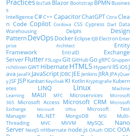
Practices
Blazor
BPMN
Busines
Bootstrap
BizTalk
s
C#
Capacitor
ChatGPT
Clea
Intelligence
C++
Citrix
Copilot
n Code
Cypress
CSS
Data
Cordova
Dart
Design
Delphi
Warehousing
DevOps
Pattern
Docker
Eclipse
Electron
EJB
Enter
Entity
prise Architect
Framework
Exchange
EntraID
Flutter
Git
Go
Server
GitHub
gRPC
FSLogix
Gruppen
HTML5
Hibernate
IIS
J
GWT
HyperV
iOS
richtlinien
JavaScript
ava
JEE
JIRA
JDBC
Jenkins
JPA
JavaFX
jQuer
JSP
KI
JSF
Kanban
Kotlin
Kubern
y
Keycloak
Kryptografie
Linux
LINQ
etes
Machine
MAUI
Microservices
Learning
MFC
Microsoft
Microsoft CRM
Microsoft Access
365
Microsoft
Microsoft Test
Exchange
Microsoft Office
ML.NET
Manager
MongoDB
Multi-
MSI
Nano
MySQL
Threading
MVVM
MVC
Server
node.js
OOA
nHibernate
OIDC
NextJS
OAuth