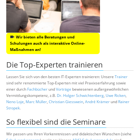
Wir bieten alle Beratungen und
Schulungen auch als interaktive Online-
Maßnahmen an!
Die Top-Experten trainieren
Lassen Sie sich von den besten IT-Experten trainieren: Unsere
Trainer
sind sehr renommierte Top-Experten mit viel Praxixserfahrung sowie
einer durch
Fachbücher
und
Vorträge
bewiesenen außergewöhnlichen
Vermittlungskompetenz, z.B.
Dr. Holger Schwichtenberg
,
Uwe Ricken
,
Neno Loje
,
Marc Müller
,
Christian Giesswein
,
André Krämer
und
Rainer
Stropek
.
So flexibel sind die Seminare
Wir passen uns Ihren Vorkenntnissen und didaktischen Wünschen (siehe