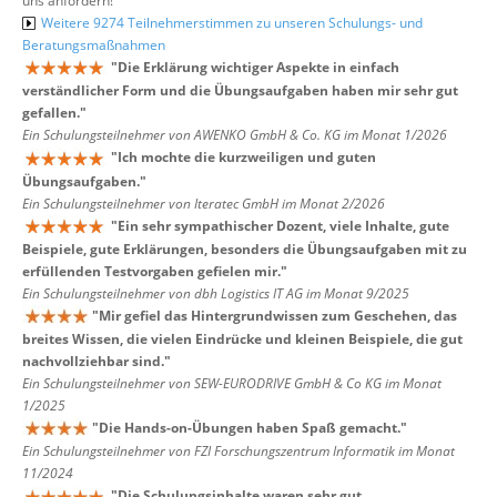
uns anfordern!
Weitere 9274 Teilnehmerstimmen zu unseren Schulungs- und
Beratungsmaßnahmen
"
Die Erklärung wichtiger Aspekte in einfach
verständlicher Form und die Übungsaufgaben haben mir sehr gut
gefallen.
"
Ein Schulungsteilnehmer von AWENKO GmbH & Co. KG im Monat 1/2026
"
Ich mochte die kurzweiligen und guten
Übungsaufgaben.
"
Ein Schulungsteilnehmer von Iteratec GmbH im Monat 2/2026
"
Ein sehr sympathischer Dozent, viele Inhalte, gute
Beispiele, gute Erklärungen, besonders die Übungsaufgaben mit zu
erfüllenden Testvorgaben gefielen mir.
"
Ein Schulungsteilnehmer von dbh Logistics IT AG im Monat 9/2025
"
Mir gefiel das Hintergrundwissen zum Geschehen, das
breites Wissen, die vielen Eindrücke und kleinen Beispiele, die gut
nachvollziehbar sind.
"
Ein Schulungsteilnehmer von SEW-EURODRIVE GmbH & Co KG im Monat
1/2025
"
Die Hands-on-Übungen haben Spaß gemacht.
"
Ein Schulungsteilnehmer von FZI Forschungszentrum Informatik im Monat
11/2024
"
Die Schulungsinhalte waren sehr gut