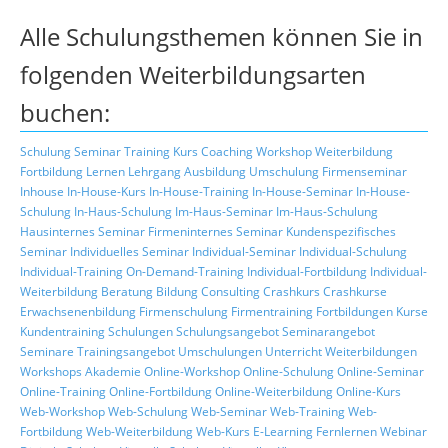
Alle Schulungsthemen können Sie in
folgenden Weiterbildungsarten
buchen:
Schulung
Seminar
Training
Kurs
Coaching
Workshop
Weiterbildung
Fortbildung
Lernen
Lehrgang
Ausbildung
Umschulung
Firmenseminar
Inhouse
In-House-Kurs
In-House-Training
In-House-Seminar
In-House-
Schulung
In-Haus-Schulung
Im-Haus-Seminar
Im-Haus-Schulung
Hausinternes Seminar
Firmeninternes Seminar
Kundenspezifisches
Seminar
Individuelles Seminar
Individual-Seminar
Individual-Schulung
Individual-Training
On-Demand-Training
Individual-Fortbildung
Individual-
Weiterbildung
Beratung
Bildung
Consulting
Crashkurs
Crashkurse
Erwachsenenbildung
Firmenschulung
Firmentraining
Fortbildungen
Kurse
Kundentraining
Schulungen
Schulungsangebot
Seminarangebot
Seminare
Trainingsangebot
Umschulungen
Unterricht
Weiterbildungen
Workshops
Akademie
Online-Workshop
Online-Schulung
Online-Seminar
Online-Training
Online-Fortbildung
Online-Weiterbildung
Online-Kurs
Web-Workshop
Web-Schulung
Web-Seminar
Web-Training
Web-
Fortbildung
Web-Weiterbildung
Web-Kurs
E-Learning
Fernlernen
Webinar