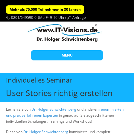
Mehr als 75.000 Teilnehmer in 30 Jahren
0201/649590-0
(Mo-Fr 9-16 Uhr)
Anfrage
MENU
Start
Individuelles Seminar
Themen
User Stories richtig erstellen
Beratung
Individuelle Schulungen
Lernen Sie von
Dr. Holger Schwichtenberg
und anderen
renommierten
und praxiserfahrenen Experten
in genau auf Sie zugeschnittenen
Offene Seminare
individuellen Schulungen, Trainings und Workshops!
Wissen
Diese von
Dr. Holger Schwichtenberg
konzipierte und komplett