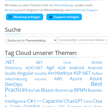
Wir bieten zu allen Themen nicht nur
Weiterbildung
, sondern auch
Beratung
(auch integriert mit Weiterbildung) und
technischen Support
.
Beratung anfragen
Support anfragen
Suche
Tag Cloud unserer Themen
.NET
Active
.NET Core
Agil
ADO.NET
Android
Directory
ALM
Android
Architektur
Angular
ASP.NET
Studio
Ansible
Aufwa
Azure
Azure
AWS
ndsschätzung
Automic
Best
DevOps
Practices
Blazor
BPMN
Busines
Bootstrap
BizTalk
s
C#
Capacitor
ChatGPT
Clea
Intelligence
C++
Citrix
Copilot
n Code
Cypress