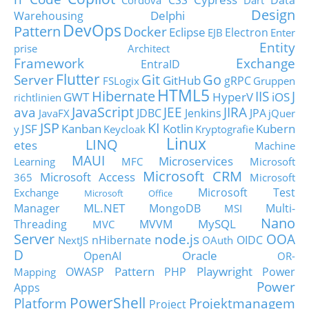
CSS
Data
Cordova
Dart
Design
Delphi
Warehousing
DevOps
Pattern
Docker
Eclipse
Electron
EJB
Enter
Entity
prise Architect
Framework
Exchange
EntraID
Flutter
Git
Go
Server
GitHub
gRPC
FSLogix
Gruppen
HTML5
Hibernate
IIS
J
GWT
HyperV
iOS
richtlinien
JavaScript
ava
JEE
JIRA
JDBC
Jenkins
JPA
JavaFX
jQuer
JSP
KI
JSF
Kanban
Kotlin
Kubern
y
Keycloak
Kryptografie
Linux
LINQ
etes
Machine
MAUI
Microservices
Learning
MFC
Microsoft
Microsoft CRM
Microsoft Access
365
Microsoft
Microsoft Test
Exchange
Microsoft Office
ML.NET
Manager
MongoDB
Multi-
MSI
Nano
MySQL
Threading
MVVM
MVC
Server
node.js
OOA
nHibernate
OIDC
NextJS
OAuth
D
Oracle
OpenAI
OR-
Pattern
Playwright
OWASP
PHP
Power
Mapping
Power
Apps
PowerShell
Platform
Projektmanagem
Project