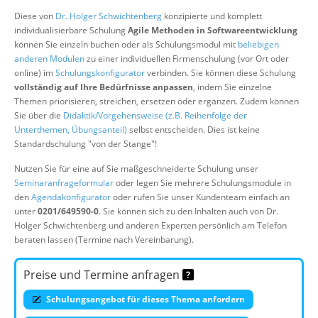
Über uns
Diese von
Dr. Holger Schwichtenberg
konzipierte und komplett
individualisierbare Schulung
Agile Methoden in Softwareentwicklung
Suche
können Sie einzeln buchen oder als Schulungsmodul mit
beliebigen
anderen Modulen
zu einer individuellen Firmenschulung (vor Ort oder
online) im
Schulungskonfigurator
verbinden. Sie können diese Schulung
vollständig auf Ihre Bedürfnisse anpassen
, indem Sie einzelne
Themen priorisieren, streichen, ersetzen oder ergänzen. Zudem können
Sie über die
Didaktik/Vorgehensweise (z.B. Reihenfolge der
Unterthemen, Übungsanteil)
selbst entscheiden. Dies ist keine
Standardschulung "von der Stange"!
Nutzen Sie für eine auf Sie maßgeschneiderte Schulung unser
Seminaranfrageformular
oder legen Sie mehrere Schulungsmodule in
den
Agendakonfigurator
oder rufen Sie unser Kundenteam einfach an
unter
0201/649590-0
. Sie können sich zu den Inhalten auch von Dr.
Holger Schwichtenberg und anderen Experten persönlich am Telefon
beraten lassen (Termine nach Vereinbarung).
Preise und Termine anfragen
Schulungsangebot für dieses Thema anfordern