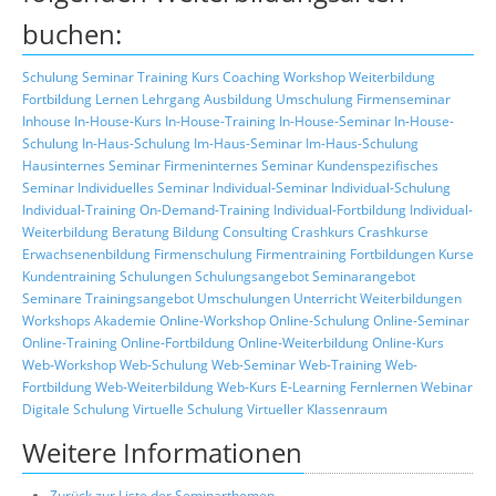
buchen:
Schulung
Seminar
Training
Kurs
Coaching
Workshop
Weiterbildung
Fortbildung
Lernen
Lehrgang
Ausbildung
Umschulung
Firmenseminar
Inhouse
In-House-Kurs
In-House-Training
In-House-Seminar
In-House-
Schulung
In-Haus-Schulung
Im-Haus-Seminar
Im-Haus-Schulung
Hausinternes Seminar
Firmeninternes Seminar
Kundenspezifisches
Seminar
Individuelles Seminar
Individual-Seminar
Individual-Schulung
Individual-Training
On-Demand-Training
Individual-Fortbildung
Individual-
Weiterbildung
Beratung
Bildung
Consulting
Crashkurs
Crashkurse
Erwachsenenbildung
Firmenschulung
Firmentraining
Fortbildungen
Kurse
Kundentraining
Schulungen
Schulungsangebot
Seminarangebot
Seminare
Trainingsangebot
Umschulungen
Unterricht
Weiterbildungen
Workshops
Akademie
Online-Workshop
Online-Schulung
Online-Seminar
Online-Training
Online-Fortbildung
Online-Weiterbildung
Online-Kurs
Web-Workshop
Web-Schulung
Web-Seminar
Web-Training
Web-
Fortbildung
Web-Weiterbildung
Web-Kurs
E-Learning
Fernlernen
Webinar
Digitale Schulung
Virtuelle Schulung
Virtueller Klassenraum
Weitere Informationen
Zurück zur Liste der Seminarthemen