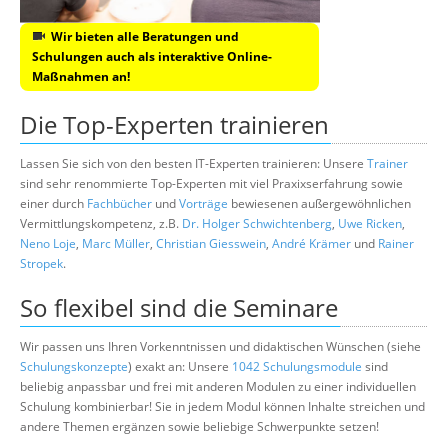
Wir bieten alle Beratungen und
Schulungen auch als interaktive Online-
Maßnahmen an!
Die Top-Experten trainieren
Lassen Sie sich von den besten IT-Experten trainieren: Unsere
Trainer
sind sehr renommierte Top-Experten mit viel Praxixserfahrung sowie
einer durch
Fachbücher
und
Vorträge
bewiesenen außergewöhnlichen
Vermittlungskompetenz, z.B.
Dr. Holger Schwichtenberg
,
Uwe Ricken
,
Neno Loje
,
Marc Müller
,
Christian Giesswein
,
André Krämer
und
Rainer
Stropek
.
So flexibel sind die Seminare
Wir passen uns Ihren Vorkenntnissen und didaktischen Wünschen (siehe
Schulungskonzepte
) exakt an: Unsere
1042 Schulungsmodule
sind
beliebig anpassbar und frei mit anderen Modulen zu einer individuellen
Schulung kombinierbar! Sie in jedem Modul können Inhalte streichen und
andere Themen ergänzen sowie beliebige Schwerpunkte setzen!