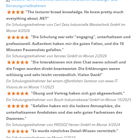
Beratungsmaßnahmen
"
The lecturer broad knowladge. He knew pretty much
everything about .NET
"
Ein Schulungsteilnehmer von Carl Zeiss Industrielle Messtechnik GmbH im
Monat 4/2026
"
Die Schulung war sehr "engaging", unterhaltsam und
professionell. Außerdem haben mir die guten Folien, und die 10
Minuten Pausenslots gefallen.
"
Ein Schulungsteilnehmer von Iteratec GmbH im Monat 2/2026
"
Die Interaktionen mit dem Chat waren schnell und
die Fragen wurden direkt beantwortet. Die Erklärungen waren
schlüssig und sehr leicht verständlich. Vielen Dank!
"
Ein Schulungsteilnehmer bei einem öffentlichen Seminar von www.IT-
Visions.de im Monat 11/2025
"
Übung und Vortrag haben sich gut abgewechselt.
"
Ein Schulungsteilnehmer von Bosch Industriekessel GmbH im Monat 10/2025
"
Gefallen haben mir die lockere Atmosphäre, die
unterhaltsamen Anekdoten und das sehr gutes Fachwissen des
Dozenten.
"
Ein Schulungsteilnehmer von PROSOZ Herten GmbH im Monat 3/2024
"
Es wurde nützliches Detail-Wissen vermittelt.
"
Ein Schulungsteilnehmer im Monat 2/2024