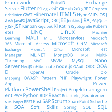
Framework
Exchange
EntraID
Flutter
Git
Go
Server
GitHub
gRPC
FSLogix
Gruppen
HTML5
Hibernate
IIS
J
GWT
HyperV
iOS
richtlinien
JavaScript
ava
JEE
JIRA
JDBC
Jenkins
JPA
JavaFX
jQuer
JSP
KI
JSF
Kanban
Kotlin
Kubern
y
Keycloak
Kryptografie
Linux
LINQ
etes
Machine
MAUI
Microservices
Learning
MFC
Microsoft
Microsoft CRM
Microsoft Access
365
Microsoft
Microsoft Test
Exchange
Microsoft Office
ML.NET
Manager
MongoDB
Multi-
MSI
Nano
MySQL
Threading
MVVM
MVC
Server
node.js
OOA
nHibernate
OIDC
NextJS
OAuth
D
Oracle
OpenAI
OR-
Pattern
Playwright
OWASP
PHP
Power
Mapping
Power
Apps
PowerShell
Platform
Projektmanagem
Project
ent
Python
React
PWA
RDP
Requirement
Refactoring
Scrum
SAP
Sicherhe
s
Rust
SharePoint
REST
ReSharper
SOA
SQL
Soft Skills
it
SQL
Spring