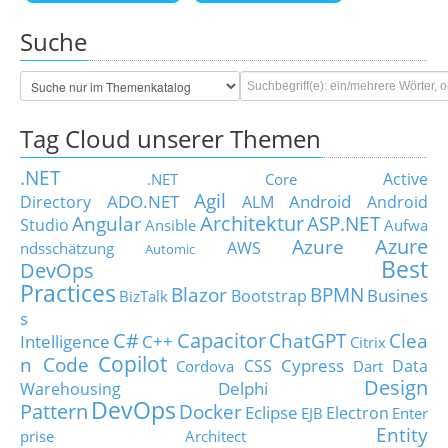
Suche
Tag Cloud unserer Themen
.NET
Active
.NET Core
Agil
ADO.NET
Android
Directory
ALM
Android
Architektur
Angular
ASP.NET
Studio
Ansible
Aufwa
Azure
Azure
AWS
ndsschätzung
Automic
Best
DevOps
Practices
Blazor
BPMN
Busines
Bootstrap
BizTalk
s
C#
Capacitor
ChatGPT
Clea
Intelligence
C++
Citrix
Copilot
n Code
Cypress
CSS
Data
Cordova
Dart
Design
Delphi
Warehousing
DevOps
Pattern
Docker
Eclipse
Electron
EJB
Enter
Entity
prise Architect