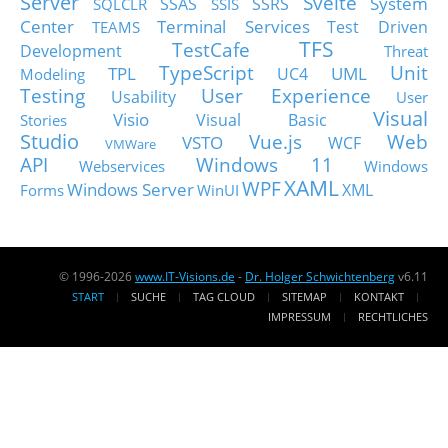
Server
Svelte
System
SSAS
SSRS
SQLCLR
SSIS
Center
Terminal Services
Test Driven
TEAMS
TFS
TestCafe
Development
Threat
TypeScript
Unit
TPL
UML
UC4
Modeling
Testing
User Experience
Usability
User
Visual
Visio
Visual Basic
Stories
Studio
Vue.js
Web
VSTO
WCF
VMWare
API
Windows 11
Webservices
Windows
XAML
WPF
Windows Server
XML
Forms
WinUI
© 1996-2026
www.IT-Visions.de
-
Dr. Holger Schwichtenberg
v6.11
START
SUCHE
TAG CLOUD
SITEMAP
KONTAKT
IMPRESSUM
RECHTLICHES