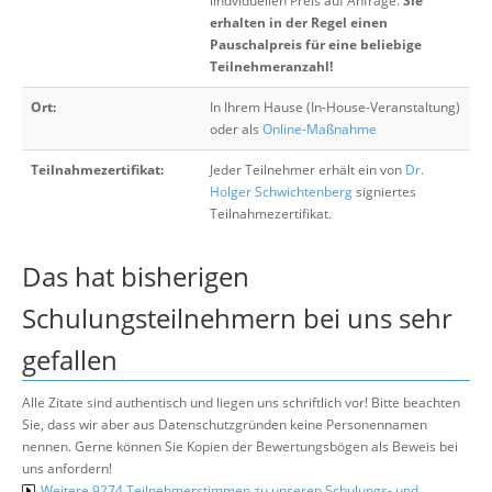
iindviduellen Preis auf Anfrage.
Sie
erhalten in der Regel einen
Pauschalpreis für eine beliebige
Teilnehmeranzahl!
Ort:
In Ihrem Hause (In-House-Veranstaltung)
oder als
Online-Maßnahme
Teilnahmezertifikat:
Jeder Teilnehmer erhält ein von
Dr.
Holger Schwichtenberg
signiertes
Teilnahmezertifikat.
Das hat bisherigen
Schulungsteilnehmern bei uns sehr
gefallen
Alle Zitate sind authentisch und liegen uns schriftlich vor! Bitte beachten
Sie, dass wir aber aus Datenschutzgründen keine Personennamen
nennen. Gerne können Sie Kopien der Bewertungsbögen als Beweis bei
uns anfordern!
Weitere 9274 Teilnehmerstimmen zu unseren Schulungs- und