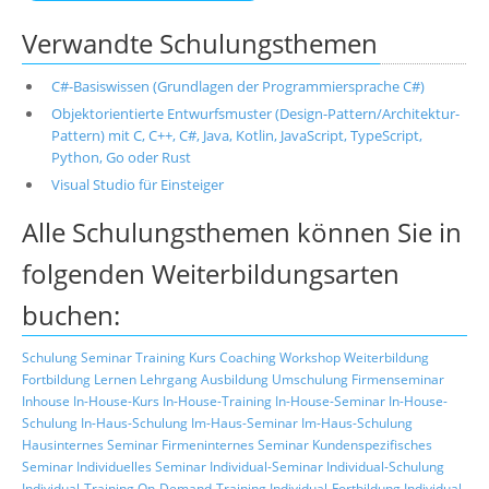
Verwandte Schulungsthemen
C#-Basiswissen (Grundlagen der Programmiersprache C#)
Objektorientierte Entwurfsmuster (Design-Pattern/Architektur-
Pattern) mit C, C++, C#, Java, Kotlin, JavaScript, TypeScript,
Python, Go oder Rust
Visual Studio für Einsteiger
Alle Schulungsthemen können Sie in
folgenden Weiterbildungsarten
buchen:
Schulung
Seminar
Training
Kurs
Coaching
Workshop
Weiterbildung
Fortbildung
Lernen
Lehrgang
Ausbildung
Umschulung
Firmenseminar
Inhouse
In-House-Kurs
In-House-Training
In-House-Seminar
In-House-
Schulung
In-Haus-Schulung
Im-Haus-Seminar
Im-Haus-Schulung
Hausinternes Seminar
Firmeninternes Seminar
Kundenspezifisches
Seminar
Individuelles Seminar
Individual-Seminar
Individual-Schulung
Individual-Training
On-Demand-Training
Individual-Fortbildung
Individual-