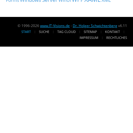
XML
Forms
WinUI
© 1996-2026
www.IT-Visions.de
-
Dr. Holger Schwichtenberg
v6.11
START
SUCHE
TAG CLOUD
SITEMAP
KONTAKT
IMPRESSUM
RECHTLICHES