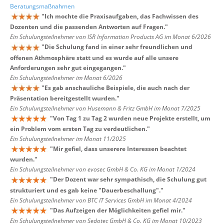
Beratungsmaßnahmen
"
Ich mochte die Praxisaufgaben, das Fachwissen des
Dozenten und die passenden Antworten auf Fragen.
"
Ein Schulungsteilnehmer von ISR Information Products AG im Monat 6/2026
"
Die Schulung fand in einer sehr freundlichen und
offenen Athmosphäre statt und es wurde auf alle unsere
Anforderungen sehr gut eingegangen.
"
Ein Schulungsteilnehmer im Monat 6/2026
"
Es gab anschauliche Beispiele, die auch nach der
Präsentation bereitgestellt wurden.
"
Ein Schulungsteilnehmer von Husemann & Fritz GmbH im Monat 7/2025
"
Von Tag 1 zu Tag 2 wurden neue Projekte erstellt, um
ein Problem vom ersten Tag zu verdeutlichen.
"
Ein Schulungsteilnehmer im Monat 11/2025
"
Mir gefiel, dass unserere Interessen beachtet
wurden.
"
Ein Schulungsteilnehmer von evosec GmbH & Co. KG im Monat 1/2024
"
Der Dozent war sehr sympathisch, die Schulung gut
strukturiert und es gab keine "Dauerbeschallung".
"
Ein Schulungsteilnehmer von BTC IT Services GmbH im Monat 4/2024
"
Das Aufzeigen der Möglichkeiten gefiel mir.
"
Ein Schulungsteilnehmer von Sedotec GmbH & Co. KG im Monat 10/2023