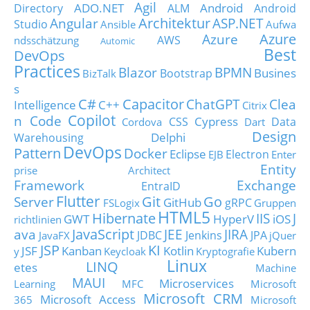
Agil
ADO.NET
Android
Directory
ALM
Android
Architektur
Angular
ASP.NET
Studio
Ansible
Aufwa
Azure
Azure
AWS
ndsschätzung
Automic
Best
DevOps
Practices
Blazor
BPMN
Busines
Bootstrap
BizTalk
s
C#
Capacitor
ChatGPT
Clea
Intelligence
C++
Citrix
Copilot
n Code
Cypress
CSS
Data
Cordova
Dart
Design
Delphi
Warehousing
DevOps
Pattern
Docker
Eclipse
Electron
EJB
Enter
Entity
prise Architect
Framework
Exchange
EntraID
Flutter
Git
Go
Server
GitHub
gRPC
FSLogix
Gruppen
HTML5
Hibernate
IIS
J
GWT
HyperV
iOS
richtlinien
JavaScript
ava
JEE
JIRA
JDBC
Jenkins
JPA
JavaFX
jQuer
JSP
KI
JSF
Kanban
Kotlin
Kubern
y
Keycloak
Kryptografie
Linux
LINQ
etes
Machine
MAUI
Microservices
Learning
MFC
Microsoft
Microsoft CRM
Microsoft Access
365
Microsoft