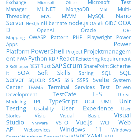
Microsoft Test
Exchange
Microsoft Office
ML.NET
Manager
MongoDB
Multi-
MSI
Nano
MySQL
Threading
MVVM
MVC
Server
node.js
OOA
nHibernate
OIDC
NextJS
OAuth
D
Oracle
OpenAI
OR-
Pattern
Playwright
OWASP
PHP
Power
Mapping
Power
Apps
PowerShell
Platform
Projektmanagem
Project
ent
Python
React
PWA
RDP
Requirement
Refactoring
Scrum
SAP
Sicherhe
s
Rust
SharePoint
REST
ReSharper
SOA
SQL
Soft Skills
it
SQL
Spring
Server
Svelte
System
SSAS
SSRS
SQLCLR
SSIS
Center
Terminal Services
Test Driven
TEAMS
TFS
TestCafe
Development
Threat
TypeScript
Unit
TPL
UML
UC4
Modeling
Testing
User Experience
Usability
User
Visual
Visio
Visual Basic
Stories
Studio
Vue.js
Web
VSTO
WCF
VMWare
API
Windows 11
Webservices
Windows
XAML
WPF
Windows Server