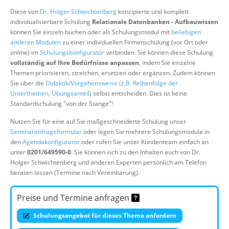
Über uns
Diese von
Dr. Holger Schwichtenberg
konzipierte und komplett
individualisierbare Schulung
Relationale Datenbanken - Aufbauwissen
Suche
können Sie einzeln buchen oder als Schulungsmodul mit
beliebigen
anderen Modulen
zu einer individuellen Firmenschulung (vor Ort oder
online) im
Schulungskonfigurator
verbinden. Sie können diese Schulung
vollständig auf Ihre Bedürfnisse anpassen
, indem Sie einzelne
Themen priorisieren, streichen, ersetzen oder ergänzen. Zudem können
Sie über die
Didaktik/Vorgehensweise (z.B. Reihenfolge der
Unterthemen, Übungsanteil)
selbst entscheiden. Dies ist keine
Standardschulung "von der Stange"!
Nutzen Sie für eine auf Sie maßgeschneiderte Schulung unser
Seminaranfrageformular
oder legen Sie mehrere Schulungsmodule in
den
Agendakonfigurator
oder rufen Sie unser Kundenteam einfach an
unter
0201/649590-0
. Sie können sich zu den Inhalten auch von Dr.
Holger Schwichtenberg und anderen Experten persönlich am Telefon
beraten lassen (Termine nach Vereinbarung).
Preise und Termine anfragen
Schulungsangebot für dieses Thema anfordern