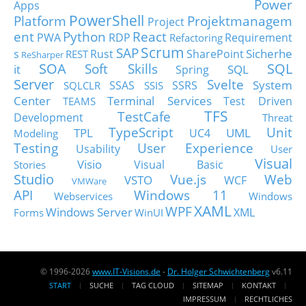
Power
Apps
PowerShell
Platform
Projektmanagem
Project
ent
Python
React
PWA
RDP
Requirement
Refactoring
Scrum
SAP
Sicherhe
s
Rust
SharePoint
REST
ReSharper
SOA
SQL
Soft Skills
it
SQL
Spring
Server
Svelte
System
SSAS
SSRS
SQLCLR
SSIS
Center
Terminal Services
Test Driven
TEAMS
TFS
TestCafe
Development
Threat
TypeScript
Unit
TPL
UML
UC4
Modeling
Testing
User Experience
Usability
User
Visual
Visio
Visual Basic
Stories
Studio
Vue.js
Web
VSTO
WCF
VMWare
API
Windows 11
Webservices
Windows
XAML
WPF
Windows Server
XML
Forms
WinUI
© 1996-2026
www.IT-Visions.de
-
Dr. Holger Schwichtenberg
v6.11
START
SUCHE
TAG CLOUD
SITEMAP
KONTAKT
IMPRESSUM
RECHTLICHES