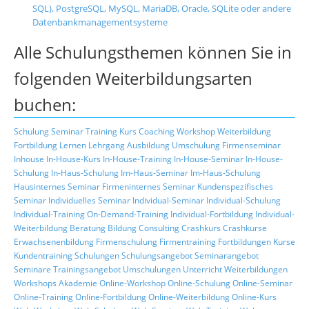
SQL), PostgreSQL, MySQL, MariaDB, Oracle, SQLite oder andere
Datenbankmanagementsysteme
Alle Schulungsthemen können Sie in
folgenden Weiterbildungsarten
buchen:
Schulung
Seminar
Training
Kurs
Coaching
Workshop
Weiterbildung
Fortbildung
Lernen
Lehrgang
Ausbildung
Umschulung
Firmenseminar
Inhouse
In-House-Kurs
In-House-Training
In-House-Seminar
In-House-
Schulung
In-Haus-Schulung
Im-Haus-Seminar
Im-Haus-Schulung
Hausinternes Seminar
Firmeninternes Seminar
Kundenspezifisches
Seminar
Individuelles Seminar
Individual-Seminar
Individual-Schulung
Individual-Training
On-Demand-Training
Individual-Fortbildung
Individual-
Weiterbildung
Beratung
Bildung
Consulting
Crashkurs
Crashkurse
Erwachsenenbildung
Firmenschulung
Firmentraining
Fortbildungen
Kurse
Kundentraining
Schulungen
Schulungsangebot
Seminarangebot
Seminare
Trainingsangebot
Umschulungen
Unterricht
Weiterbildungen
Workshops
Akademie
Online-Workshop
Online-Schulung
Online-Seminar
Online-Training
Online-Fortbildung
Online-Weiterbildung
Online-Kurs