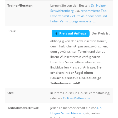
Trainer/Berater:
Lernen Sie von den Besten:
Dr. Holger
Schwichtenberg
u.a.
renommierte Top-
Experten mit viel Praxis-Know-how und
hoher Vermittlungskompetenz
.
Preis:
Preis auf Anfrage
Der Preis ist
abhängig von der gewünschten Dauer,
den inhaltlichen Anpassungswünschen,
dem gewünschten Termin und den zu
Ihrem Wunschtermin verfügbaren
Experten. Sie erhalten daher einen
iindviduellen Preis auf Anfrage.
Sie
erhalten in der Regel einen
Pauschalpreis für eine beliebige
Teilnehmeranzahl!
Ort:
In Ihrem Hause (In-House-Veranstaltung)
oder als
Online-Maßnahme
Teilnahmezertifikat:
Jeder Teilnehmer erhält ein von
Dr.
Holger Schwichtenberg
signiertes