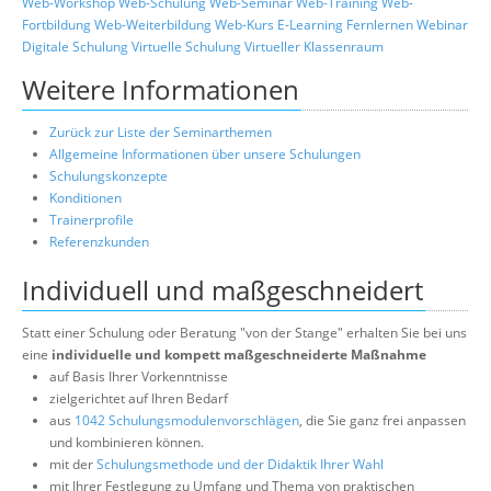
Web-Workshop
Web-Schulung
Web-Seminar
Web-Training
Web-
Fortbildung
Web-Weiterbildung
Web-Kurs
E-Learning
Fernlernen
Webinar
Digitale Schulung
Virtuelle Schulung
Virtueller Klassenraum
Weitere Informationen
Zurück zur Liste der Seminarthemen
Allgemeine Informationen über unsere Schulungen
Schulungskonzepte
Konditionen
Trainerprofile
Referenzkunden
Individuell und maßgeschneidert
Statt einer Schulung oder Beratung "von der Stange" erhalten Sie bei uns
eine
individuelle und kompett maßgeschneiderte Maßnahme
auf Basis Ihrer Vorkenntnisse
zielgerichtet auf Ihren Bedarf
aus
1042 Schulungsmodulenvorschlägen
, die Sie ganz frei anpassen
und kombinieren können.
mit der
Schulungsmethode und der Didaktik Ihrer Wahl
mit Ihrer Festlegung zu Umfang und Thema von praktischen