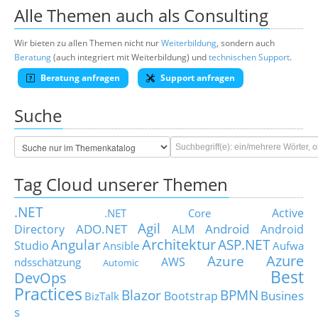
Alle Themen auch als Consulting
Wir bieten zu allen Themen nicht nur
Weiterbildung
, sondern auch
Beratung
(auch integriert mit Weiterbildung) und
technischen Support
.
Beratung anfragen
Support anfragen
Suche
Tag Cloud unserer Themen
.NET
Active
.NET Core
Agil
ADO.NET
Android
Directory
ALM
Android
Architektur
Angular
ASP.NET
Studio
Ansible
Aufwa
Azure
Azure
AWS
ndsschätzung
Automic
Best
DevOps
Practices
Blazor
BPMN
Busines
Bootstrap
BizTalk
s