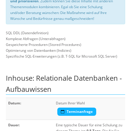
und priorisieren
. Zudem können Sie diese Inhalte mit anderen
Themenmodulen kombinieren. Egal ob Sie eine Schulung
und/oder Beratung wünschen: Die Maßnahme wird auf Ihre
Wünsche und Bedürfnisse genau maßgeschneidert!
SQL DDL (Datendefinition)
Komplexe Abfragen (Unterabfragen)
Gespeicherte Prozeduren (Stored Procedures)
Optimierung von Datenbanken (Indizies)
Spezifische SQL-Erweiterungen (z.B. T-SQL für Microsoft SQL Server)
Inhouse: Relationale Datenbanken -
Aufbauwissen
Datum:
Datum Ihrer Wahl
Terminanfrage
Dauer:
Eine typische Dauer für eine Schulung zu
diesem Thema ist:
0,5 Tage
. Die für Sie