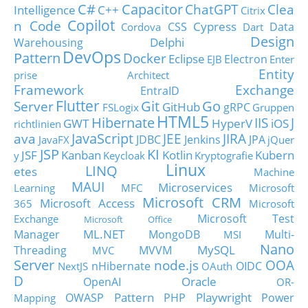
C#
Capacitor
ChatGPT
Clea
Intelligence
C++
Citrix
Copilot
n Code
Cypress
CSS
Data
Cordova
Dart
Design
Delphi
Warehousing
DevOps
Pattern
Docker
Eclipse
Electron
EJB
Enter
Entity
prise Architect
Framework
Exchange
EntraID
Flutter
Git
Go
Server
GitHub
gRPC
FSLogix
Gruppen
HTML5
Hibernate
IIS
J
GWT
HyperV
iOS
richtlinien
JavaScript
ava
JEE
JIRA
JDBC
Jenkins
JPA
JavaFX
jQuer
JSP
KI
JSF
Kanban
Kotlin
Kubern
y
Keycloak
Kryptografie
Linux
LINQ
etes
Machine
MAUI
Microservices
Learning
MFC
Microsoft
Microsoft CRM
Microsoft Access
365
Microsoft
Microsoft Test
Exchange
Microsoft Office
ML.NET
Manager
MongoDB
Multi-
MSI
Nano
MySQL
Threading
MVVM
MVC
Server
node.js
OOA
nHibernate
OIDC
NextJS
OAuth
D
Oracle
OpenAI
OR-
Pattern
Playwright
OWASP
PHP
Power
Mapping