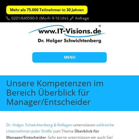
Mehr als 75.000 Teilnehmer in 30 Jahren
0201/649590-0
(Mo-Fr 9-16 Uhr)
Anfrage
MENU
Start
Unsere Kompetenzen im
Themen
Bereich Überblick für
Manager/Entscheider
Beratung
Individuelle Schulungen
Offene Seminare
Dr. Holger Schwichtenberg & Kollegen
unterstützen
zahlreiche
Unternehmen jeder Größe
zum Thema
Überblick für
Wissen
Manager/Entscheider
. Sehr gerne unterstützen wir auch Sie!