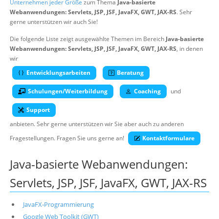
Unternehmen jeder Größe
zum Thema
Java-basierte
Über uns
Webanwendungen: Servlets, JSP, JSF, JavaFX, GWT, JAX-RS
. Sehr
gerne unterstützen wir auch Sie!
Suche
Die folgende Liste zeigt ausgewählte Themen im Bereich
Java-basierte
Webanwendungen: Servlets, JSP, JSF, JavaFX, GWT, JAX-RS
, in denen
wir
Entwicklungsarbeiten
Beratung
Schulungen/Weiterbildung
Coaching
und
Support
anbieten. Sehr gerne unterstützen wir Sie aber auch zu anderen
Fragestellungen. Fragen Sie uns gerne an!
Kontaktformulare
Java-basierte Webanwendungen:
Servlets, JSP, JSF, JavaFX, GWT, JAX-RS
JavaFX-Programmierung
Google Web Toolkit (GWT)