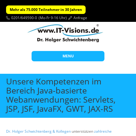
Mehr als 75.000 Teilnehmer in 30 Jahren
0201/649590-0
(Mo-Fr 9-16 Uhr)
Anfrage
MENU
Start
Unsere Kompetenzen im
Themen
Bereich Java-basierte
Webanwendungen: Servlets,
Beratung
JSP, JSF, JavaFX, GWT, JAX-RS
Individuelle Schulungen
Offene Seminare
Wissen
Dr. Holger Schwichtenberg & Kollegen
unterstützen
zahlreiche