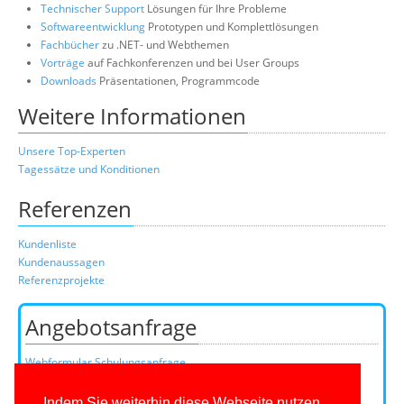
Technischer Support
Lösungen für Ihre Probleme
Softwareentwicklung
Prototypen und Komplettlösungen
Fachbücher
zu .NET- und Webthemen
Vorträge
auf Fachkonferenzen und bei User Groups
Downloads
Präsentationen, Programmcode
Weitere Informationen
Unsere Top-Experten
Tagessätze und Konditionen
Referenzen
Kundenliste
Kundenaussagen
Referenzprojekte
Angebotsanfrage
Webformular Schulungsanfrage
Webformular Beratungsanfrage
oder über unser Kundenteam:
Indem Sie weiterhin diese Webseite nutzen,