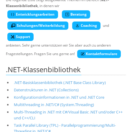
Über uns
Klassenbibliothek
, in denen wir
Entwicklungsarbeiten
Beratung
Suche
Schulungen/Weiterbildung
Coaching
und
Support
anbieten. Sehr gerne unterstützen wir Sie aber auch zu anderen
Fragestellungen. Fragen Sie uns gerne an!
Kontaktformulare
.NET-Klassenbibliothek
.NET-Basisklassenbibliothek (.NET Base Class Library)
Datenstrukturen in .NET (Collections)
Konfigurationsinformationen in .NET und .NET Core
Multithreading in .NET/C# (System.Threading)
Multi-Threading in .NET mit C#/Visual Basic .NET und/oder C++
und C++/CLI
Task Parallel Library (TPL) - Parallelprogrammierung/Multi-
Threading in .NET/C#