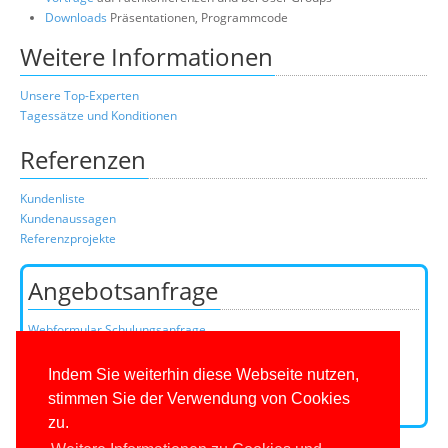
Downloads
Präsentationen, Programmcode
Weitere Informationen
Unsere Top-Experten
Tagessätze und Konditionen
Referenzen
Kundenliste
Kundenaussagen
Referenzprojekte
Angebotsanfrage
Webformular Schulungsanfrage
Webformular Beratungsanfrage
oder über unser Kundenteam:
Indem Sie weiterhin diese Webseite nutzen,
Telefon
0201/649590-0
(Mo-Fr 9-16 Uhr)
stimmen Sie der Verwendung von Cookies
E-Mail:
zu.