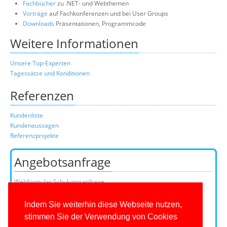
Fachbücher
zu .NET- und Webthemen
Vorträge
auf Fachkonferenzen und bei User Groups
Downloads
Präsentationen, Programmcode
Weitere Informationen
Unsere Top-Experten
Tagessätze und Konditionen
Referenzen
Kundenliste
Kundenaussagen
Referenzprojekte
Angebotsanfrage
Webformular Schulungsanfrage
Webformular Beratungsanfrage
oder über unser Kundenteam:
Indem Sie weiterhin diese Webseite nutzen,
Telefon
0201/649590-0
(Mo-Fr 9-16 Uhr)
stimmen Sie der Verwendung von Cookies
E-Mail: