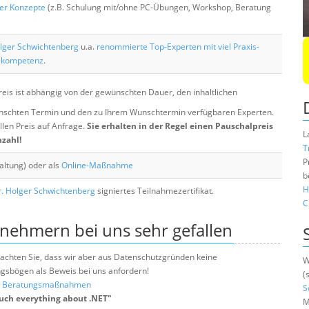
her Konzepte
(z.B. Schulung mit/ohne PC-Übungen, Workshop, Beratung
lger Schwichtenberg
u.a.
renommierte Top-Experten mit viel Praxis-
skompetenz
.
eis ist abhängig von der gewünschten Dauer, den inhaltlichen
chten Termin und den zu Ihrem Wunschtermin verfügbaren Experten.
llen Preis auf Anfrage.
Sie erhalten in der Regel einen Pauschalpreis
L
nzahl!
T
P
altung) oder als
Online-Maßnahme
b
H
. Holger Schwichtenberg
signiertes Teilnahmezertifikat.
C
lnehmern bei uns sehr gefallen
e beachten Sie, dass wir aber aus Datenschutzgründen keine
W
sbögen als Beweis bei uns anfordern!
(
nd Beratungsmaßnahmen
S
uch everything about .NET
"
M