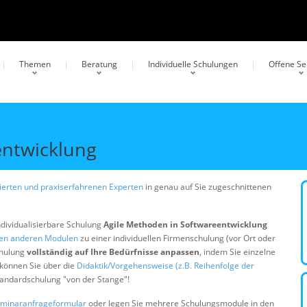
Themen
Beratung
Individuelle Schulungen
Offene S
entwicklung
erten und praxiserfahrenen Experten
in genau auf Sie zugeschnittenen
ndividualisierbare Schulung
Agile Methoden in Softwareentwicklung
gen anderen Modulen
zu einer individuellen Firmenschulung (vor Ort oder
chulung
vollständig auf Ihre Bedürfnisse anpassen
, indem Sie einzelne
 können Sie über die
Didaktik/Vorgehensweise (z.B. Reihenfolge der
Standardschulung "von der Stange"!
minaranfrageformular
oder legen Sie mehrere Schulungsmodule in den