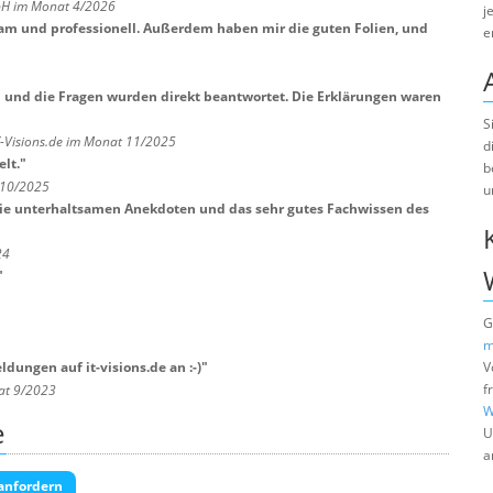
mbH im Monat 4/2026
j
sam und professionell. Außerdem haben mir die guten Folien, und
e
l und die Fragen wurden direkt beantwortet. Die Erklärungen waren
S
T-Visions.de im Monat 11/2025
d
lt.
"
b
 10/2025
u
die unterhaltsamen Anekdoten und das sehr gutes Fachwissen des
24
"
G
m
dungen auf it-visions.de an :-)
"
V
f
nat 9/2023
W
e
U
a
anfordern