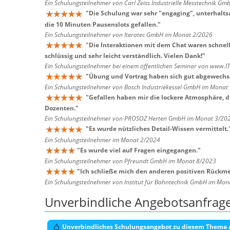
Ein Schulungsteilnehmer von Carl Zeiss Industrielle Messtechnik G
"
Die Schulung war sehr "engaging", unterhalt
die 10 Minuten Pausenslots gefallen.
"
Ein Schulungsteilnehmer von Iteratec GmbH im Monat 2/2026
"
Die Interaktionen mit dem Chat waren schnel
schlüssig und sehr leicht verständlich. Vielen Dank!
"
Ein Schulungsteilnehmer bei einem öffentlichen Seminar von www.I
"
Übung und Vortrag haben sich gut abgewechse
Ein Schulungsteilnehmer von Bosch Industriekessel GmbH im Monat
"
Gefallen haben mir die lockere Atmosphäre, 
Dozenten.
"
Ein Schulungsteilnehmer von PROSOZ Herten GmbH im Monat 3/20
"
Es wurde nützliches Detail-Wissen vermittelt.
Ein Schulungsteilnehmer im Monat 2/2024
"
Es wurde viel auf Fragen eingegangen.
"
Ein Schulungsteilnehmer von Pfreundt GmbH im Monat 8/2023
"
Ich schließe mich den anderen positiven Rückmel
Ein Schulungsteilnehmer von Institut für Bahntechnik GmbH im Mo
Unverbindliche Angebotsanfrag
Unverbindliches Schulungsangebot zu diesem Thema 