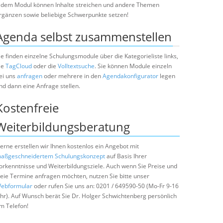
edem Modul können Inhalte streichen und andere Themen
rgänzen sowie beliebige Schwerpunkte setzen!
Agenda selbst zusammenstellen
ie finden einzelne Schulungsmodule über die Kategorieliste links,
ie
TagCloud
oder die
Volltextsuche
. Sie können Module einzeln
ei uns
anfragen
oder mehrere in den
Agendakonfigurator
legen
nd dann eine Anfrage stellen.
Kostenfreie
Weiterbildungsberatung
erne erstellen wir Ihnen kostenlos ein Angebot mit
aßgeschneidertem Schulungskonzept
auf Basis Ihrer
orkenntnisse und Weiterbildungsziele. Auch wenn Sie Preise und
reie Termine anfragen möchten, nutzen Sie bitte unser
ebformular
oder rufen Sie uns an: 0201 / 649590-50 (Mo-Fr 9-16
hr). Auf Wunsch berät Sie Dr. Holger Schwichtenberg persönlich
m Telefon!