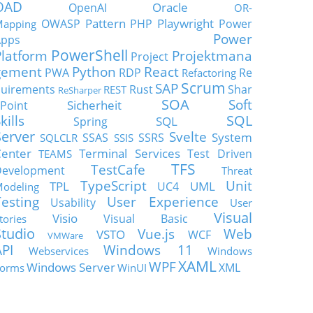
OAD
Oracle
OpenAI
OR-
Pattern
Playwright
OWASP
PHP
Power
apping
Power
Apps
PowerShell
Platform
Projektmana
Project
gement
Python
React
PWA
RDP
Re
Refactoring
Scrum
SAP
uirements
Rust
Shar
REST
ReSharper
SOA
Soft
Sicherheit
Point
SQL
kills
SQL
Spring
Server
Svelte
System
SSAS
SSRS
SQLCLR
SSIS
enter
Terminal Services
Test Driven
TEAMS
TFS
TestCafe
Development
Threat
TypeScript
Unit
TPL
UML
UC4
odeling
Testing
User Experience
Usability
User
Visual
Visio
Visual Basic
tories
Studio
Vue.js
Web
VSTO
WCF
VMWare
API
Windows 11
Webservices
Windows
XAML
WPF
Windows Server
XML
orms
WinUI