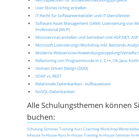
Retrospektiven für Softwareentwicklungsprojekte
User Stories richtig erstellen
IT-Recht für Softwareentwickler und IT-Dienstleister
Software Asset Management (SAM): Lizensierung von Mic
Professional (MLP)
Microservices erstellen und betreiben (mit ASP.NET, ASP.
Microsoft Lizenzierungs-Workshop inkl. Bestands-Analy
Moderne Webservices/Anwendungskopplung/Verteilte S
Refactoring von Programmcode in C, C++, C#, Java, Kotlin
Domain Driven Design (DDD)
SOAP vs. REST
Relationale Datenbanken - Aufbauwissen
NoSQL-Datenbanken
Alle Schulungsthemen können Si
buchen:
Schulung
Seminar
Training
Kurs
Coaching
Workshop
Weiterbildu
Inhouse
In-House-Kurs
In-House-Training
In-House-Seminar
In-H