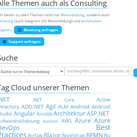
Alle Themen auch als Consulting
ir bieten zu allen Themen nicht nur
Weiterbildung
, sondern auch
eratung
(auch integriert mit Weiterbildung) und
technischen
upport
.
Beratung anfragen
Support anfragen
Suche
Tag Cloud unserer Themen
.NET
Active
.NET Core
Agil
ADO.NET
Android
irectory
ALM
Android
Architektur
Angular
ASP.NET
tudio
Ansible
Azure
Azure
AWS
ufwandsschätzung
Automic
Best
DevOps
Practices
Blazor
BPMN
Bu
Bootstrap
BizTalk