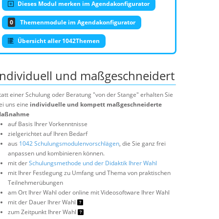
Dieses Modul merken im Agendakonfigurator
0
Themenmodule im Agendakonfigurator
Übersicht aller 1042Themen
Individuell und maßgeschneidert
tatt einer Schulung oder Beratung "von der Stange" erhalten Sie
ei uns eine
individuelle und kompett maßgeschneiderte
aßnahme
auf Basis Ihrer Vorkenntnisse
zielgerichtet auf Ihren Bedarf
aus
1042 Schulungsmodulenvorschlägen
, die Sie ganz frei
anpassen und kombinieren können.
mit der
Schulungsmethode und der Didaktik Ihrer Wahl
mit Ihrer Festlegung zu Umfang und Thema von praktischen
Teilnehmerübungen
am Ort Ihrer Wahl oder online mit Videosoftware Ihrer Wahl
mit der Dauer Ihrer Wahl
zum Zeitpunkt Ihrer Wahl