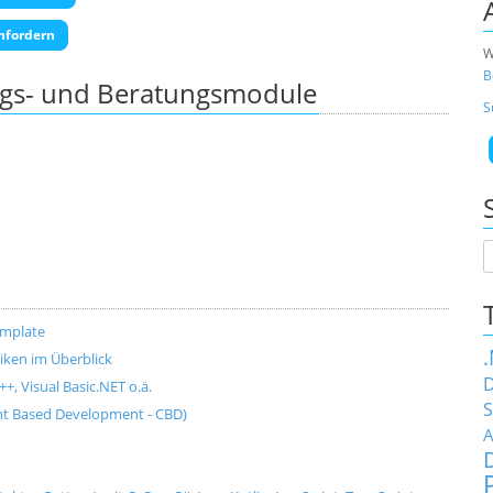
nfordern
W
B
ngs- und Beratungsmodule
S
emplate
ken im Überblick
D
+, Visual Basic.NET o.ä.
S
t Based Development - CBD)
A