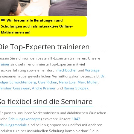
Wir bieten alle Beratungen und
Schulungen auch als interaktive Online-
Maßnahmen an!
Die Top-Experten trainieren
assen Sie sich von den besten IT-Experten trainieren: Unsere
rainer
sind sehr renommierte Top-Experten mit viel
raxixserfahrung sowie einer durch
Fachbücher
und
Vorträge
ewiesenen außergewöhnlichen Vermittlungskompetenz, z.B.
Dr.
olger Schwichtenberg
,
Uwe Ricken
,
Neno Loje
,
Marc Müller
,
hristian Giesswein
,
André Krämer
und
Rainer Stropek
.
So flexibel sind die Seminare
ir passen uns Ihren Vorkenntnissen und didaktischen Wünschen
siehe
Schulungskonzepte
) exakt an: Unsere
1042
chulungsmodule
sind beliebig anpassbar und frei mit anderen
odulen zu einer individuellen Schulung kombinierbar! Sie in