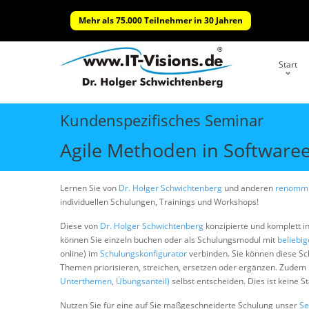
Mehr als 75.000 Teilnehmer in 30 Jahren
Start
Kundenspezifisches Seminar
Agile Methoden in Software
Lernen Sie von
Dr. Holger Schwichtenberg
und anderen
renommi
individuellen Schulungen, Trainings und Workshops!
Diese von
Dr. Holger Schwichtenberg
konzipierte und komplett i
können Sie einzeln buchen oder als Schulungsmodul mit
beliebi
online) im
Schulungskonfigurator
verbinden. Sie können diese S
Themen priorisieren, streichen, ersetzen oder ergänzen. Zudem
Unterthemen, Übungsanteil)
selbst entscheiden. Dies ist keine 
Nutzen Sie für eine auf Sie maßgeschneiderte Schulung unser
Se