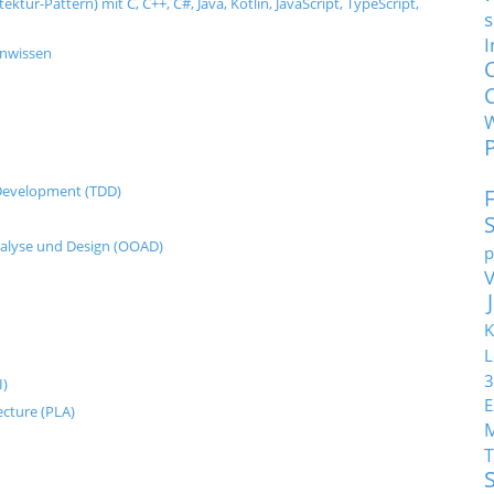
tur-Pattern) mit C, C++, C#, Java, Kotlin, JavaScript, TypeScript,
s
I
enwissen
n Development (TDD)
nalyse und Design (OOAD)
p
K
L
3
I)
E
ecture (PLA)
T