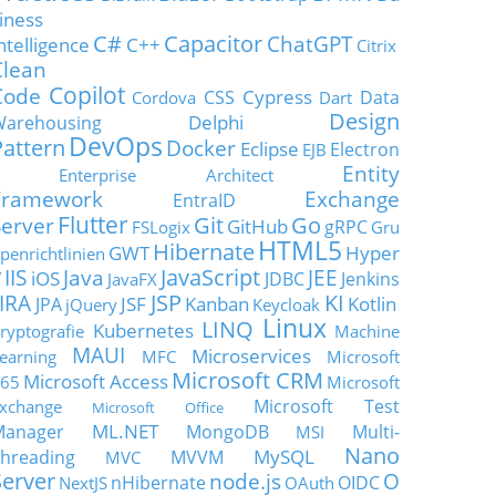
iness
C#
Capacitor
ChatGPT
ntelligence
C++
Citrix
Clean
Copilot
Code
Cypress
CSS
Data
Cordova
Dart
Design
Delphi
Warehousing
DevOps
Pattern
Docker
Eclipse
Electron
EJB
Entity
Enterprise Architect
Framework
Exchange
EntraID
Flutter
Git
Go
Server
GitHub
gRPC
FSLogix
Gru
HTML5
Hibernate
GWT
Hyper
penrichtlinien
JavaScript
IIS
Java
JEE
V
iOS
JDBC
Jenkins
JavaFX
JSP
KI
JIRA
JSF
Kanban
Kotlin
JPA
jQuery
Keycloak
Linux
LINQ
Kubernetes
ryptografie
Machine
MAUI
Microservices
earning
MFC
Microsoft
Microsoft CRM
Microsoft Access
65
Microsoft
Microsoft Test
xchange
Microsoft Office
ML.NET
Manager
MongoDB
Multi-
MSI
Nano
MySQL
hreading
MVVM
MVC
Server
node.js
O
nHibernate
OIDC
NextJS
OAuth