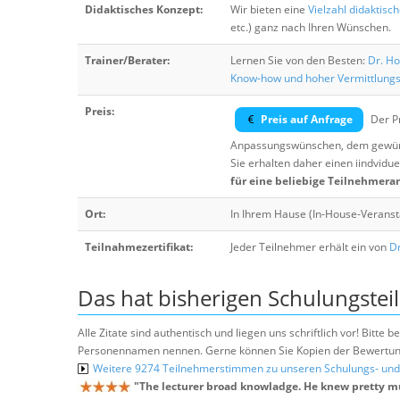
Didaktisches Konzept:
Wir bieten eine
Vielzahl didaktisc
etc.) ganz nach Ihren Wünschen.
Trainer/Berater:
Lernen Sie von den Besten:
Dr. Ho
Know-how und hoher Vermittlung
Preis:
Preis auf Anfrage
Der Pr
Anpassungswünschen, dem gewüns
Sie erhalten daher einen iindvidue
für eine beliebige Teilnehmera
Ort:
In Ihrem Hause (In-House-Veranst
Teilnahmezertifikat:
Jeder Teilnehmer erhält ein von
Dr
Das hat bisherigen Schulungstei
Alle Zitate sind authentisch und liegen uns schriftlich vor! Bitt
Personennamen nennen. Gerne können Sie Kopien der Bewertung
Weitere 9274 Teilnehmerstimmen zu unseren Schulungs- u
"
The lecturer broad knowladge. He knew pretty m