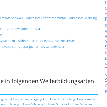
M
rosoft-Software / Microsoft-Lizenzprogramme / Microsoft Licensing
NET Core, Java oder node.js)
q
se
e
S
ysteme mit WebAPIs (HTTP-APIs/REST/Microservices)
, JavaScript, TypeScript, Python, Go oder Rust
C
M
S
e in folgenden Weiterbildungsarten
F
ng
Fortbildung
Lernen
Lehrgang
Ausbildung
Umschulung
Firmenseminar
ouse-Schulung
In-Haus-Schulung
Im-Haus-Seminar
Im-Haus-Schulung