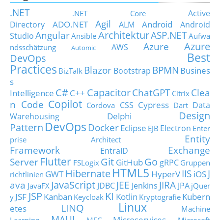
.NET
Active
.NET Core
Agil
ADO.NET
Android
Directory
ALM
Android
Architektur
Angular
ASP.NET
Studio
Ansible
Aufwa
Azure
Azure
AWS
ndsschätzung
Automic
Best
DevOps
Practices
Blazor
BPMN
Busines
Bootstrap
BizTalk
s
C#
Capacitor
ChatGPT
Clea
Intelligence
C++
Citrix
Copilot
n Code
Cypress
CSS
Data
Cordova
Dart
Design
Delphi
Warehousing
DevOps
Pattern
Docker
Eclipse
Electron
EJB
Enter
Entity
prise Architect
Framework
Exchange
EntraID
Flutter
Git
Go
Server
GitHub
gRPC
FSLogix
Gruppen
HTML5
Hibernate
IIS
J
GWT
HyperV
iOS
richtlinien
JavaScript
ava
JEE
JIRA
JDBC
Jenkins
JPA
JavaFX
jQuer
JSP
KI
JSF
Kanban
Kotlin
Kubern
y
Keycloak
Kryptografie
Linux
LINQ
etes
Machine
MAUI
Microservices