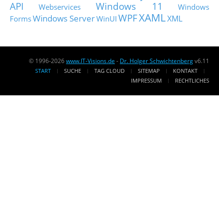
API
Windows 11
Webservices
Windows
XAML
WPF
Windows Server
XML
Forms
WinUI
© 1996-2026
www.IT-Visions.de
-
Dr. Holger Schwichtenberg
v6.11
START
SUCHE
TAG CLOUD
SITEMAP
KONTAKT
IMPRESSUM
RECHTLICHES