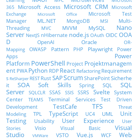
Learning
MFC
Microsoft
Microsoft CRM
Microsoft Access
365
Microsoft
Microsoft Test
Exchange
Microsoft Office
ML.NET
Manager
MongoDB
Multi-
MSI
Nano
MySQL
Threading
MVVM
MVC
Server
node.js
OOA
nHibernate
OIDC
NextJS
OAuth
D
Oracle
OpenAI
OR-
Pattern
Playwright
OWASP
PHP
Power
Mapping
Power
Apps
PowerShell
Platform
Projektmanagem
Project
ent
Python
React
PWA
RDP
Requirement
Refactoring
Scrum
SAP
Sicherhe
s
Rust
SharePoint
REST
ReSharper
SOA
SQL
Soft Skills
it
SQL
Spring
Server
Svelte
System
SSAS
SSRS
SQLCLR
SSIS
Center
Terminal Services
Test Driven
TEAMS
TFS
TestCafe
Development
Threat
TypeScript
Unit
TPL
UML
UC4
Modeling
Testing
User Experience
Usability
User
Visual
Visio
Visual Basic
Stories
Studio
Vue.js
Web
VSTO
WCF
VMWare