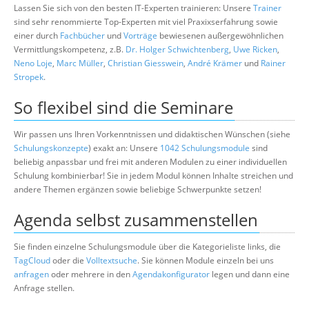
Lassen Sie sich von den besten IT-Experten trainieren: Unsere
Trainer
sind sehr renommierte Top-Experten mit viel Praxixserfahrung sowie
einer durch
Fachbücher
und
Vorträge
bewiesenen außergewöhnlichen
Vermittlungskompetenz, z.B.
Dr. Holger Schwichtenberg
,
Uwe Ricken
,
Neno Loje
,
Marc Müller
,
Christian Giesswein
,
André Krämer
und
Rainer
Stropek
.
So flexibel sind die Seminare
Wir passen uns Ihren Vorkenntnissen und didaktischen Wünschen (siehe
Schulungskonzepte
) exakt an: Unsere
1042 Schulungsmodule
sind
beliebig anpassbar und frei mit anderen Modulen zu einer individuellen
Schulung kombinierbar! Sie in jedem Modul können Inhalte streichen und
andere Themen ergänzen sowie beliebige Schwerpunkte setzen!
Agenda selbst zusammenstellen
Sie finden einzelne Schulungsmodule über die Kategorieliste links, die
TagCloud
oder die
Volltextsuche
. Sie können Module einzeln bei uns
anfragen
oder mehrere in den
Agendakonfigurator
legen und dann eine
Anfrage stellen.