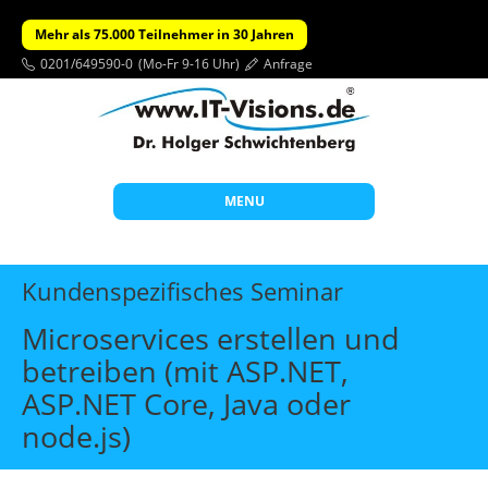
Mehr als 75.000 Teilnehmer in 30 Jahren
0201/649590-0
(Mo-Fr 9-16 Uhr)
Anfrage
MENU
Start
Kundenspezifisches Seminar
Themen
Microservices erstellen und
Beratung
betreiben (mit ASP.NET,
Individuelle Schulungen
ASP.NET Core, Java oder
Offene Seminare
node.js)
Wissen