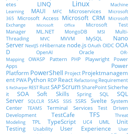
Linux
LINQ
etes
Machine
MAUI
Microservices
Learning
MFC
Microsoft
Microsoft CRM
Microsoft Access
365
Microsoft
Microsoft Test
Exchange
Microsoft Office
ML.NET
Manager
MongoDB
Multi-
MSI
Nano
MySQL
Threading
MVVM
MVC
Server
node.js
OOA
nHibernate
OIDC
NextJS
OAuth
D
Oracle
OpenAI
OR-
Pattern
Playwright
OWASP
PHP
Power
Mapping
Power
Apps
PowerShell
Platform
Projektmanagem
Project
ent
Python
React
PWA
RDP
Requirement
Refactoring
Scrum
SAP
Sicherhe
s
Rust
SharePoint
REST
ReSharper
SOA
SQL
Soft Skills
it
SQL
Spring
Server
Svelte
System
SSAS
SSRS
SQLCLR
SSIS
Center
Terminal Services
Test Driven
TEAMS
TFS
TestCafe
Development
Threat
TypeScript
Unit
TPL
UML
UC4
Modeling
Testing
User Experience
Usability
User