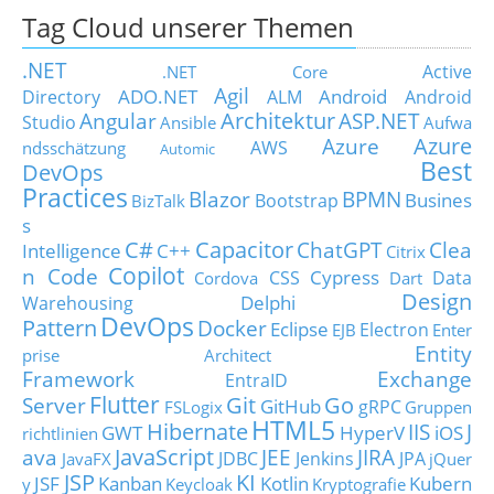
Tag Cloud unserer Themen
.NET
Active
.NET Core
Agil
ADO.NET
Android
Directory
ALM
Android
Architektur
Angular
ASP.NET
Studio
Ansible
Aufwa
Azure
Azure
AWS
ndsschätzung
Automic
Best
DevOps
Practices
Blazor
BPMN
Busines
Bootstrap
BizTalk
s
C#
Capacitor
ChatGPT
Clea
Intelligence
C++
Citrix
Copilot
n Code
Cypress
CSS
Data
Cordova
Dart
Design
Delphi
Warehousing
DevOps
Pattern
Docker
Eclipse
Electron
EJB
Enter
Entity
prise Architect
Framework
Exchange
EntraID
Flutter
Git
Go
Server
GitHub
gRPC
FSLogix
Gruppen
HTML5
Hibernate
IIS
J
GWT
HyperV
iOS
richtlinien
JavaScript
ava
JEE
JIRA
JDBC
Jenkins
JPA
JavaFX
jQuer
JSP
KI
JSF
Kanban
Kotlin
Kubern
y
Keycloak
Kryptografie