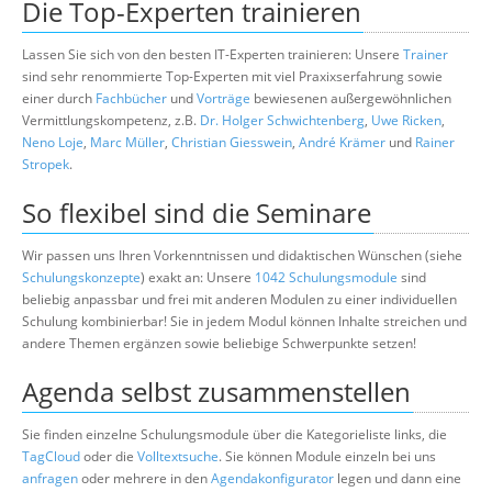
Die Top-Experten trainieren
Lassen Sie sich von den besten IT-Experten trainieren: Unsere
Trainer
sind sehr renommierte Top-Experten mit viel Praxixserfahrung sowie
einer durch
Fachbücher
und
Vorträge
bewiesenen außergewöhnlichen
Vermittlungskompetenz, z.B.
Dr. Holger Schwichtenberg
,
Uwe Ricken
,
Neno Loje
,
Marc Müller
,
Christian Giesswein
,
André Krämer
und
Rainer
Stropek
.
So flexibel sind die Seminare
Wir passen uns Ihren Vorkenntnissen und didaktischen Wünschen (siehe
Schulungskonzepte
) exakt an: Unsere
1042 Schulungsmodule
sind
beliebig anpassbar und frei mit anderen Modulen zu einer individuellen
Schulung kombinierbar! Sie in jedem Modul können Inhalte streichen und
andere Themen ergänzen sowie beliebige Schwerpunkte setzen!
Agenda selbst zusammenstellen
Sie finden einzelne Schulungsmodule über die Kategorieliste links, die
TagCloud
oder die
Volltextsuche
. Sie können Module einzeln bei uns
anfragen
oder mehrere in den
Agendakonfigurator
legen und dann eine