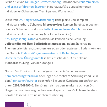
Lernen Sie von
Dr. Holger Schwichtenberg
und anderen
renommierten
Über uns
und praxiserfahrenen Experten
in genau auf Sie zugeschnittenen
individuellen Schulungen, Trainings und Workshops!
Suche
Diese von
Dr. Holger Schwichtenberg
konzipierte und komplett
individualisierbare Schulung
Microservices
können Sie einzeln buchen
oder als Schulungsmodul mit
beliebigen anderen Modulen
zu einer
individuellen Firmenschulung (vor Ort oder online) im
Schulungskonfigurator
verbinden. Sie können diese Schulung
vollständig auf Ihre Bedürfnisse anpassen
, indem Sie einzelne
Themen priorisieren, streichen, ersetzen oder ergänzen. Zudem können
Sie über die
Didaktik/Vorgehensweise (z.B. Reihenfolge der
Unterthemen, Übungsanteil)
selbst entscheiden. Dies ist keine
Standardschulung "von der Stange"!
Nutzen Sie für eine auf Sie maßgeschneiderte Schulung unser
Seminaranfrageformular
oder legen Sie mehrere Schulungsmodule in
den
Agendakonfigurator
oder rufen Sie unser Kundenteam einfach an
unter
0201/649590-0
. Sie können sich zu den Inhalten auch von Dr.
Holger Schwichtenberg und anderen Experten persönlich am Telefon
beraten lassen (Termine nach Vereinbarung).