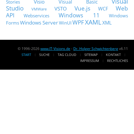
Visual
Visio
Visual Basic
Stories
Studio
Vue.js
Web
VSTO
WCF
VMWare
API
Windows 11
Webservices
Windows
XAML
WPF
Windows Server
XML
Forms
WinUI
© 1996-2026
www.IT-Visions.de
-
Dr. Holger Schwichtenberg
v6.11
START
SUCHE
TAG CLOUD
SITEMAP
KONTAKT
IMPRESSUM
RECHTLICHES