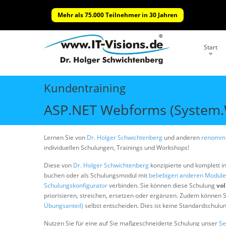
Mehr als 75.000 Teilnehmer in 30 Jahren
Start
Kundentraining
ASP.NET Webforms (System.W
Lernen Sie von
Dr. Holger Schwichtenberg
und anderen
renommi
individuellen Schulungen, Trainings und Workshops!
Diese von
Dr. Holger Schwichtenberg
konzipierte und komplett i
buchen oder als Schulungsmodul mit
beliebigen anderen Modul
Schulungskonfigurator
verbinden. Sie können diese Schulung
vol
priorisieren, streichen, ersetzen oder ergänzen. Zudem können S
Übungsanteil)
selbst entscheiden. Dies ist keine Standardschulu
Nutzen Sie für eine auf Sie maßgeschneiderte Schulung unser
Se