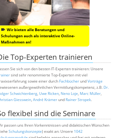
Wir bieten alle Beratungen und
Schulungen auch als interaktive Online-
Maßnahmen an!
Die Top-Experten trainieren
assen Sie sich von den besten IT-Experten trainieren: Unsere
rainer
sind sehr renommierte Top-Experten mit viel
raxixserfahrung sowie einer durch
Fachbücher
und
Vorträge
ewiesenen außergewöhnlichen Vermittlungskompetenz, z.B.
Dr.
olger Schwichtenberg
,
Uwe Ricken
,
Neno Loje
,
Marc Müller
,
hristian Giesswein
,
André Krämer
und
Rainer Stropek
.
So flexibel sind die Seminare
ir passen uns Ihren Vorkenntnissen und didaktischen Wünschen
siehe
Schulungskonzepte
) exakt an: Unsere
1042
chulungsmodule
sind beliebig anpassbar und frei mit anderen