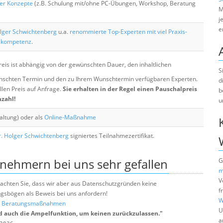
her Konzepte
(z.B. Schulung mit/ohne PC-Übungen, Workshop, Beratung
M
j
e
lger Schwichtenberg
u.a.
renommierte Top-Experten mit viel Praxis-
skompetenz
.
eis ist abhängig von der gewünschten Dauer, den inhaltlichen
S
chten Termin und den zu Ihrem Wunschtermin verfügbaren Experten.
d
llen Preis auf Anfrage.
Sie erhalten in der Regel einen Pauschalpreis
b
nzahl!
u
altung) oder als
Online-Maßnahme
. Holger Schwichtenberg
signiertes Teilnahmezertifikat.
lnehmern bei uns sehr gefallen
G
m
V
e beachten Sie, dass wir aber aus Datenschutzgründen keine
f
sbögen als Beweis bei uns anfordern!
W
nd Beratungsmaßnahmen
U
d auch die Ampelfunktion, um keinen zurückzulassen.
"
a