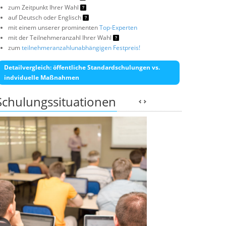
zum Zeitpunkt Ihrer Wahl
auf Deutsch oder Englisch
mit einem unserer prominenten
Top-Experten
mit der Teilnehmeranzahl Ihrer Wahl
zum
teilnehmeranzahlunabhängigen Festpreis!
Detailvergleich: öffentliche Standardschulungen vs.
indviduelle Maßnahmen
Schulungssituationen