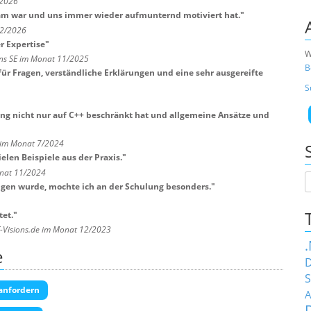
/2026
ksam war und uns immer wieder aufmunternd motiviert hat.
"
 2/2026
r Expertise
"
W
ns SE im Monat 11/2025
B
ür Fragen, verständliche Erklärungen und eine sehr ausgereifte
S
ing nicht nur auf C++ beschränkt hat und allgemeine Ansätze und
 im Monat 7/2024
elen Beispiele aus der Praxis.
"
nat 11/2024
gen wurde, mochte ich an der Schulung besonders.
"
et.
"
T-Visions.de im Monat 12/2023
e
D
S
anfordern
A