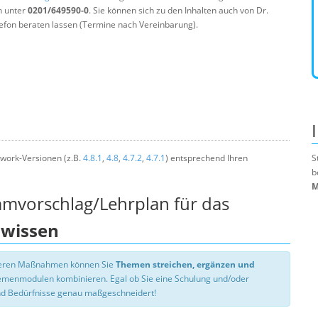
n unter
0201/649590-0
. Sie können sich zu den Inhalten auch von Dr.
efon beraten lassen (Termine nach Vereinbarung).
work-Versionen (z.B.
4.8.1
,
4.8
,
4.7.2
,
4.7.1
) entsprechend Ihren
S
b
M
mmvorschlag/Lehrplan für das
swissen
nseren Maßnahmen können Sie
Themen streichen, ergänzen und
hemenmodulen kombinieren. Egal ob Sie eine Schulung und/oder
d Bedürfnisse genau maßgeschneidert!