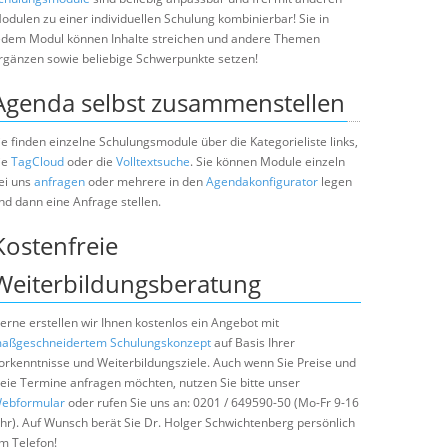
odulen zu einer individuellen Schulung kombinierbar! Sie in
edem Modul können Inhalte streichen und andere Themen
rgänzen sowie beliebige Schwerpunkte setzen!
Agenda selbst zusammenstellen
ie finden einzelne Schulungsmodule über die Kategorieliste links,
ie
TagCloud
oder die
Volltextsuche
. Sie können Module einzeln
ei uns
anfragen
oder mehrere in den
Agendakonfigurator
legen
nd dann eine Anfrage stellen.
Kostenfreie
Weiterbildungsberatung
erne erstellen wir Ihnen kostenlos ein Angebot mit
aßgeschneidertem Schulungskonzept
auf Basis Ihrer
orkenntnisse und Weiterbildungsziele. Auch wenn Sie Preise und
reie Termine anfragen möchten, nutzen Sie bitte unser
ebformular
oder rufen Sie uns an: 0201 / 649590-50 (Mo-Fr 9-16
hr). Auf Wunsch berät Sie Dr. Holger Schwichtenberg persönlich
m Telefon!