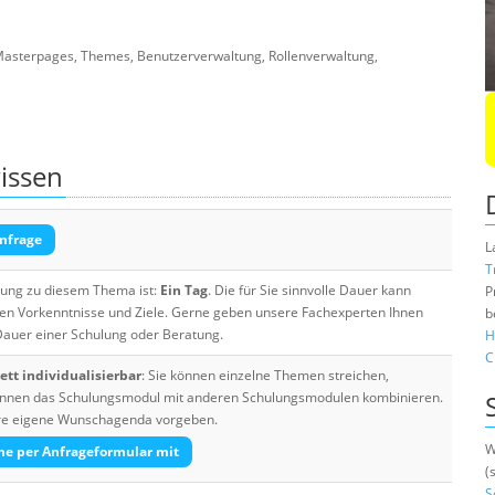
. Masterpages, Themes, Benutzerverwaltung, Rollenverwaltung,
issen
nfrage
L
T
ulung zu diesem Thema ist:
Ein Tag
. Die für Sie sinnvolle Dauer kann
P
ten Vorkenntnisse und Ziele. Gerne geben unsere Fachexperten Ihnen
b
 Dauer einer Schulung oder Beratung.
H
C
tt individualisierbar
: Sie können einzelne Themen streichen,
 können das Schulungsmodul mit anderen Schulungsmodulen kombinieren.
Ihre eigene Wunschagenda vorgeben.
W
he per Anfrageformular mit
(
S