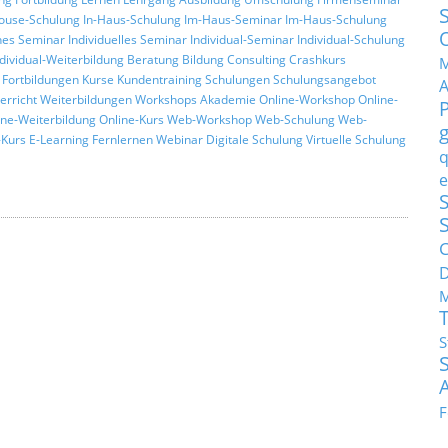
ouse-Schulung
In-Haus-Schulung
Im-Haus-Seminar
Im-Haus-Schulung
hes Seminar
Individuelles Seminar
Individual-Seminar
Individual-Schulung
ndividual-Weiterbildung
Beratung
Bildung
Consulting
Crashkurs
M
Fortbildungen
Kurse
Kundentraining
Schulungen
Schulungsangebot
erricht
Weiterbildungen
Workshops
Akademie
Online-Workshop
Online-
ine-Weiterbildung
Online-Kurs
Web-Workshop
Web-Schulung
Web-
Kurs
E-Learning
Fernlernen
Webinar
Digitale Schulung
Virtuelle Schulung
q
e
S
C
M
S
F