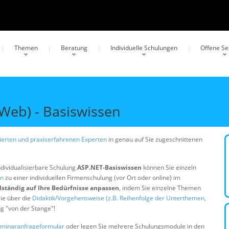
Themen
Beratung
Individuelle Schulungen
Offene S
eb) - Basiswissen
erten und praxiserfahrenen Experten
in genau auf Sie zugeschnittenen
ndividualisierbare Schulung
ASP.NET-Basiswissen
können Sie einzeln
en
zu einer individuellen Firmenschulung (vor Ort oder online) im
lständig auf Ihre Bedürfnisse anpassen
, indem Sie einzelne Themen
ie über die
Didaktik/Vorgehensweise (z.B. Reihenfolge der Unterthemen,
ng "von der Stange"!
minaranfrageformular
oder legen Sie mehrere Schulungsmodule in den