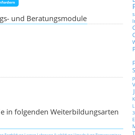
nfordern
s
ngs- und Beratungsmodule
I
p
K
L
e in folgenden Weiterbildungsarten
3
E
T
ng
Fortbildung
Lernen
Lehrgang
Ausbildung
Umschulung
Firmenseminar