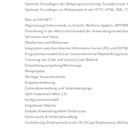
Optional: Grundlagen der Webprogrammierung: Grundkonzept,
Optional: Grundlagen zu Webstandards wie HTTP, HTML, XML, CS
Was ist ASP.NET?
Abgrenzung/Unterschiede zu ActiveX, WinForm Applets, WPF/WBA,
Einordnung in das Mehrschichtmodell der Anwendungsentwicklu
Versionen und Status
Plattformen und Webserver
Integration zwischen Internet Information Server (IIS) und ASP.N
Programmiermodell (Server-Steuerelemente/Objekte/Ereignisse
Trennung von Code und Layout (Code-Behind)
Entwicklungsumgebung/Werkzeuge
Webprojekte
Wichtige Steuerelemente
Eingabevalidierung
Zustandsverwaltung und Seitenübergänge
AJAX-Funktionen (Web 2.0)
Konfigurationsmodell
Eingebaute Objekte
Globale Anwendungsdatei Global.asax
Fehlersuche & Fehlerbehandlung
Auslieferung (Deployment) in den IIS (XCopy-Deployment, MSDep