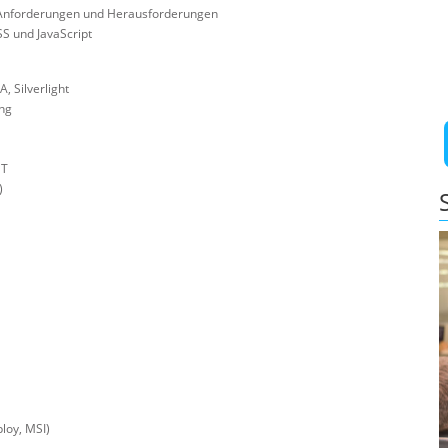
 Anforderungen und Herausforderungen
S und JavaScript
 Silverlight
ng
ET
)
loy, MSI)