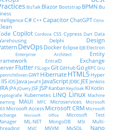
Practices
Blazor
BPMN
Bu
Bootstrap
BizTalk
iness
C#
Capacitor
ChatGPT
ntelligence
C++
Citrix
Clean
Copilot
Code
Cypress
CSS
Data
Cordova
Dart
Design
Delphi
Warehousing
DevOps
Pattern
Docker
Eclipse
Electron
EJB
Entity
Enterprise Architect
Framework
Exchange
EntraID
Flutter
Git
Go
Server
GitHub
gRPC
FSLogix
Gru
HTML5
Hibernate
GWT
Hyper
penrichtlinien
JavaScript
IIS
Java
JEE
V
iOS
JDBC
Jenkins
JavaFX
JSP
KI
JIRA
JSF
Kanban
Kotlin
JPA
jQuery
Keycloak
Linux
LINQ
Kubernetes
ryptografie
Machine
MAUI
Microservices
earning
MFC
Microsoft
Microsoft CRM
Microsoft Access
65
Microsoft
Microsoft Test
xchange
Microsoft Office
ML.NET
Manager
MongoDB
Multi-
MSI
Nano
MySQL
hreading
MVVM
MVC