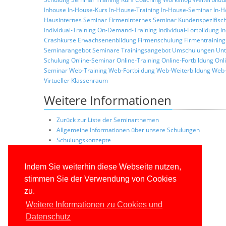
Inhouse
In-House-Kurs
In-House-Training
In-House-Seminar
In-H
Hausinternes Seminar
Firmeninternes Seminar
Kundenspezifisc
Individual-Training
On-Demand-Training
Individual-Fortbildung
I
Crashkurse
Erwachsenenbildung
Firmenschulung
Firmentraining
Seminarangebot
Seminare
Trainingsangebot
Umschulungen
Unt
Schulung
Online-Seminar
Online-Training
Online-Fortbildung
Onl
Seminar
Web-Training
Web-Fortbildung
Web-Weiterbildung
Web-
Virtueller Klassenraum
Weitere Informationen
Zurück zur Liste der Seminarthemen
Allgemeine Informationen über unsere Schulungen
Schulungskonzepte
Konditionen
Trainerprofile
Indem Sie weiterhin diese Webseite nutzen,
Referenzkunden
stimmen Sie der Verwendung von Cookies
zu.
Weitere Informationen zu Cookies und
Datenschutz