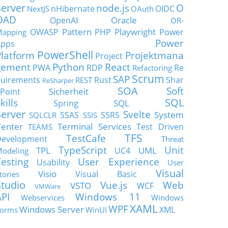
Server
node.js
O
nHibernate
OIDC
NextJS
OAuth
OAD
Oracle
OpenAI
OR-
Pattern
Playwright
OWASP
PHP
Power
apping
Power
Apps
PowerShell
Platform
Projektmana
Project
gement
Python
React
PWA
RDP
Re
Refactoring
Scrum
SAP
uirements
Rust
Shar
REST
ReSharper
SOA
Soft
Sicherheit
Point
SQL
kills
SQL
Spring
Server
Svelte
System
SSAS
SSRS
SQLCLR
SSIS
enter
Terminal Services
Test Driven
TEAMS
TFS
TestCafe
Development
Threat
TypeScript
Unit
TPL
UML
UC4
odeling
Testing
User Experience
Usability
User
Visual
Visio
Visual Basic
tories
Studio
Vue.js
Web
VSTO
WCF
VMWare
API
Windows 11
Webservices
Windows
XAML
WPF
Windows Server
XML
orms
WinUI