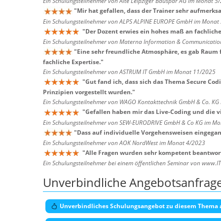
Ein Schulungsteilnehmer von Alte Leipziger Bauspar AG im Monat 5
"
Mir hat gefallen, dass der Trainer sehr aufmer
Ein Schulungsteilnehmer von ALPS ALPINE EUROPE GmbH im Monat
"
Der Dozent erwies ein hohes maß an fachliche
Ein Schulungsteilnehmer von Materna Information & Communicatio
"
Eine sehr freundliche Atmosphäre, es gab Raum f
fachliche Expertise.
"
Ein Schulungsteilnehmer von ASTRUM IT GmbH im Monat 11/2025
"
Gut fand ich, dass sich das Thema Secure Cod
Prinzipien vorgestellt wurden.
"
Ein Schulungsteilnehmer von WAGO Kontakttechnik GmbH & Co. KG
"
Gefallen haben mir das Live-Coding und die vi
Ein Schulungsteilnehmer von SEW-EURODRIVE GmbH & Co KG im Mo
"
Dass auf individuelle Vorgehensweisen eingegan
Ein Schulungsteilnehmer von AOK NordWest im Monat 4/2023
"
Alle Fragen wurden sehr kompetent beantwort
Ein Schulungsteilnehmer bei einem öffentlichen Seminar von www.I
Unverbindliche Angebotsanfrag
Unverbindliches Schulungsangebot zu diesem Thema 