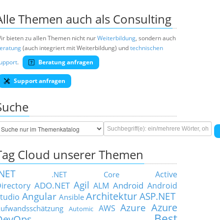
Alle Themen auch als Consulting
ir bieten zu allen Themen nicht nur
Weiterbildung
, sondern auch
eratung
(auch integriert mit Weiterbildung) und
technischen
upport
.
Beratung anfragen
Support anfragen
Suche
Tag Cloud unserer Themen
.NET
Active
.NET Core
Agil
ADO.NET
Android
irectory
ALM
Android
Architektur
Angular
ASP.NET
tudio
Ansible
Azure
Azure
AWS
ufwandsschätzung
Automic
Best
DevOps