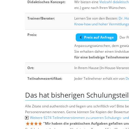
Didaktisches Konzept:
Wir bieten eine
Vielzahl didaktisc
etc.) ganz nach Ihren Wünschen.
Trainer/Berater:
Lernen Sie von den Besten:
Dr. Ho
Know-how und hoher Vermittlung
Preis:
Preis auf Anfrage
Der Pr
Anpassungswünschen, dem gewüns
Sie erhalten daher einen iindvidue
für eine beliebige Teilnehmera
Ort:
In Ihrem Hause (In-House-Veranst
Teilnahmezertifikat:
Jeder Teilnehmer erhält ein von
Dr
Das hat bisherigen Schulungstei
Alle Zitate sind authentisch und liegen uns schriftlich vor! Bitt
Personennamen nennen. Gerne können Sie Kopien der Bewertung
Weitere 9274 Teilnehmerstimmen zu unseren Schulungs- u
"
Mir haben die praktischen Aufgaben gefallen un