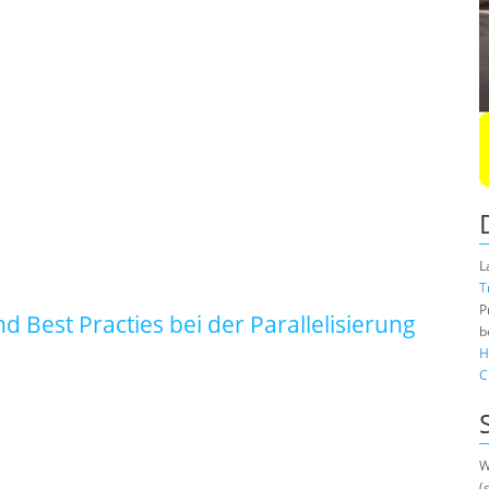
L
T
P
Best Practies bei der Parallelisierung
b
H
C
W
(