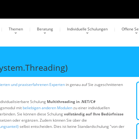
Themen
Beratung
Individuelle Schulungen
Offene S
System.Threading)
erten und praxiserfahrenen Experten
in genau auf Sie zugeschnittenen
ndividualisierbare Schulung
Multithreading in .NET/C#
ungsmodul mit
beliebigen anderen Modulen
zu einer individuellen
erbinden. Sie können diese Schulung
vollständig auf Ihre Bedürfnisse
ersetzen oder ergänzen. Zudem können Sie über die
ungsanteil)
selbst entscheiden. Dies ist keine Standardschulung "von der