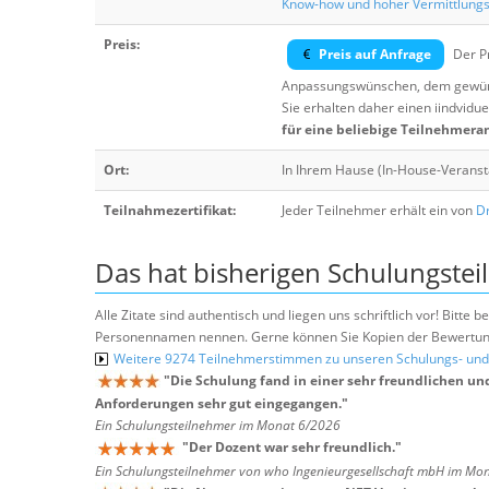
Know-how und hoher Vermittlung
Preis:
Preis auf Anfrage
Der Pr
Anpassungswünschen, dem gewüns
Sie erhalten daher einen iindvidue
für eine beliebige Teilnehmera
Ort:
In Ihrem Hause (In-House-Veranst
Teilnahmezertifikat:
Jeder Teilnehmer erhält ein von
Dr
Das hat bisherigen Schulungstei
Alle Zitate sind authentisch und liegen uns schriftlich vor! Bitt
Personennamen nennen. Gerne können Sie Kopien der Bewertung
Weitere 9274 Teilnehmerstimmen zu unseren Schulungs- u
"
Die Schulung fand in einer sehr freundlichen un
Anforderungen sehr gut eingegangen.
"
Ein Schulungsteilnehmer im Monat 6/2026
"
Der Dozent war sehr freundlich.
"
Ein Schulungsteilnehmer von who Ingenieurgesellschaft mbH im Mo