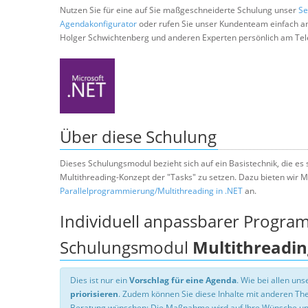
Nutzen Sie für eine auf Sie maßgeschneiderte Schulung unser
Se
Agendakonfigurator
oder rufen Sie unser Kundenteam einfach a
Holger Schwichtenberg und anderen Experten persönlich am Tel
Über diese Schulung
Dieses Schulungsmodul bezieht sich auf ein Basistechnik, die es s
Multithreading-Konzept der "Tasks" zu setzen. Dazu bieten wi
Parallelprogrammierung/Multithreading in .NET
an.
Individuell anpassbarer Progra
Schulungsmodul
Multithreadin
Dies ist nur ein
Vorschlag für eine Agenda
. Wie bei allen u
priorisieren
. Zudem können Sie diese Inhalte mit anderen T
Beratung wünschen: Die Maßnahme wird auf Ihre Wünsche un