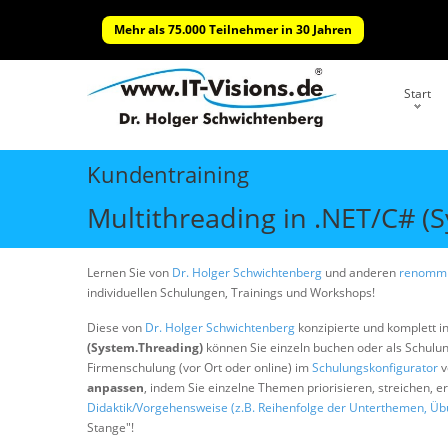
Mehr als 75.000 Teilnehmer in 30 Jahren
Start
Kundentraining
Multithreading in .NET/C# (
Lernen Sie von
Dr. Holger Schwichtenberg
und anderen
renommi
individuellen Schulungen, Trainings und Workshops!
Diese von
Dr. Holger Schwichtenberg
konzipierte und komplett i
(System.Threading)
können Sie einzeln buchen oder als Schul
Firmenschulung (vor Ort oder online) im
Schulungskonfigurator
v
anpassen
, indem Sie einzelne Themen priorisieren, streichen, 
Didaktik/Vorgehensweise (z.B. Reihenfolge der Unterthemen, Üb
Stange"!