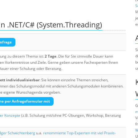
S
M
j
in .NET/C# (System.Threading)
e
nfrage
S
d
ulung zu diesem Thema ist:
2 Tage
. Die für Sie sinnvolle Dauer kann
b
ten Vorkenntnisse und Ziele. Gerne geben unsere Fachexperten Ihnen
u
 Dauer einer Schulung oder Beratung.
tt individualisierbar
: Sie können einzelne Themen streichen,
 können das Schulungsmodul mit anderen Schulungsmodulen kombinieren.
Ihre eigene Wunschagenda vorgeben.
he per Anfrageformular mit
G
m
her Konzepte
(z.B. Schulung mit/ohne PC-Übungen, Workshop, Beratung
V
f
W
lger Schwichtenberg
u.a.
renommierte Top-Experten mit viel Praxis-
U