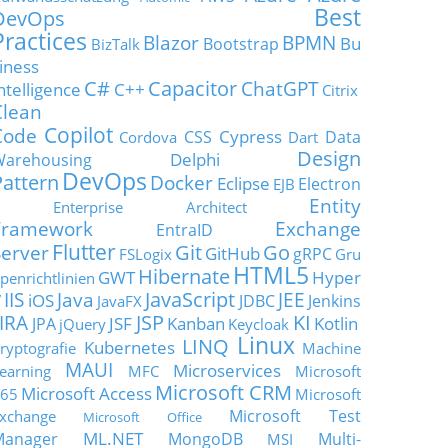
Best
DevOps
Practices
Blazor
BPMN
Bu
Bootstrap
BizTalk
iness
C#
Capacitor
ChatGPT
ntelligence
C++
Citrix
Clean
Copilot
Code
Cypress
CSS
Data
Cordova
Dart
Design
Delphi
Warehousing
DevOps
Pattern
Docker
Eclipse
Electron
EJB
Entity
Enterprise Architect
Framework
Exchange
EntraID
Flutter
Git
Go
Server
GitHub
gRPC
FSLogix
Gru
HTML5
Hibernate
GWT
Hyper
penrichtlinien
JavaScript
IIS
Java
JEE
V
iOS
JDBC
Jenkins
JavaFX
JSP
KI
JIRA
JSF
Kanban
Kotlin
JPA
jQuery
Keycloak
Linux
LINQ
Kubernetes
ryptografie
Machine
MAUI
Microservices
earning
MFC
Microsoft
Microsoft CRM
Microsoft Access
65
Microsoft
Microsoft Test
xchange
Microsoft Office
ML.NET
Manager
MongoDB
Multi-
MSI