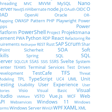
Nano
MySQL
hreading
MVVM
MVC
Server
node.js
O
nHibernate
OIDC
NextJS
OAuth
OAD
Oracle
OpenAI
OR-
Pattern
Playwright
OWASP
PHP
Power
apping
Power
Apps
PowerShell
Platform
Projektmana
Project
gement
Python
React
PWA
RDP
Re
Refactoring
Scrum
SAP
uirements
Rust
Shar
REST
ReSharper
SOA
Soft
Sicherheit
Point
SQL
kills
SQL
Spring
Server
Svelte
System
SSAS
SSRS
SQLCLR
SSIS
enter
Terminal Services
Test Driven
TEAMS
TFS
TestCafe
Development
Threat
TypeScript
Unit
TPL
UML
UC4
odeling
Testing
User Experience
Usability
User
Visual
Visio
Visual Basic
tories
Studio
Vue.js
Web
VSTO
WCF
VMWare
API
Windows 11
Webservices
Windows
XAML
WPF
Windows Server
XML
orms
WinUI