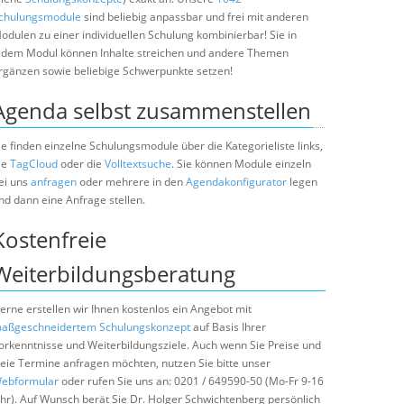
chulungsmodule
sind beliebig anpassbar und frei mit anderen
odulen zu einer individuellen Schulung kombinierbar! Sie in
edem Modul können Inhalte streichen und andere Themen
rgänzen sowie beliebige Schwerpunkte setzen!
Agenda selbst zusammenstellen
ie finden einzelne Schulungsmodule über die Kategorieliste links,
ie
TagCloud
oder die
Volltextsuche
. Sie können Module einzeln
ei uns
anfragen
oder mehrere in den
Agendakonfigurator
legen
nd dann eine Anfrage stellen.
Kostenfreie
Weiterbildungsberatung
erne erstellen wir Ihnen kostenlos ein Angebot mit
aßgeschneidertem Schulungskonzept
auf Basis Ihrer
orkenntnisse und Weiterbildungsziele. Auch wenn Sie Preise und
reie Termine anfragen möchten, nutzen Sie bitte unser
ebformular
oder rufen Sie uns an: 0201 / 649590-50 (Mo-Fr 9-16
hr). Auf Wunsch berät Sie Dr. Holger Schwichtenberg persönlich