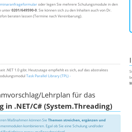
minaranfrageformular
oder legen Sie mehrere Schulungsmodule in den
n unter
0201/649590-0
. Sie können sich zu den Inhalten auch von Dr.
efon beraten lassen (Termine nach Vereinbarung).
eit .NET 1.0 gibt. Heutzutage empfiehlt es sich, auf das abstraktes
S
r Modulungsmodul
Task Parallel Library (TPL) -
b
M
mmvorschlag/Lehrplan für das
g in .NET/C# (System.Threading)
nseren Maßnahmen können Sie
Themen streichen, ergänzen und
hemenmodulen kombinieren. Egal ob Sie eine Schulung und/oder
d Bedürfnisse genau maßgeschneidert!