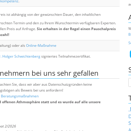
skompetenz
.
a
eis ist abhängig von der gewünschten Dauer, den inhaltlichen
chten Termin und den zu Ihrem Wunschtermin verfügbaren Experten.
W
llen Preis auf Anfrage.
Sie erhalten in der Regel einen Pauschalpreis
B
nzahl!
S
altung) oder als
Online-Maßnahme
. Holger Schwichtenberg
signiertes Teilnahmezertifikat.
lnehmern bei uns sehr gefallen
e beachten Sie, dass wir aber aus Datenschutzgründen keine
sbögen als Beweis bei uns anfordern!
nd Beratungsmaßnahmen
d offenen Athmosphäre statt und es wurde auf alle unsere
D
S
nat 2/2026
A