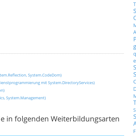
T
M
q
e
S
stem.Reflection, System.CodeDom)
C
dienstprogrammierung mit System.DirectoryServices)
on)
M
tics, System.Management)
S
e in folgenden Weiterbildungsarten
F