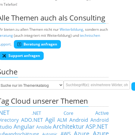
m Telefon!
Alle Themen auch als Consulting
ir bieten zu allen Themen nicht nur
Weiterbildung
, sondern auch
eratung
(auch integriert mit Weiterbildung) und
technischen
upport
.
Beratung anfragen
Support anfragen
Suche
Tag Cloud unserer Themen
.NET
Active
.NET Core
Agil
ADO.NET
Android
irectory
ALM
Android
Architektur
Angular
ASP.NET
tudio
Ansible
Azure
Azure
AWS
ufwandsschätzung
Automic