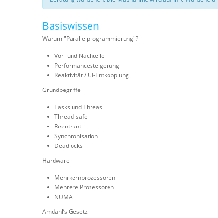
Basiswissen
Warum "Parallelprogrammierung"?
Vor- und Nachteile
Performancesteigerung
Reaktivität / UI-Entkopplung
Grundbegriffe
Tasks und Threas
Thread-safe
Reentrant
Synchronisation
Deadlocks
Hardware
Mehrkernprozessoren
Mehrere Prozessoren
NUMA
Amdahl’s Gesetz