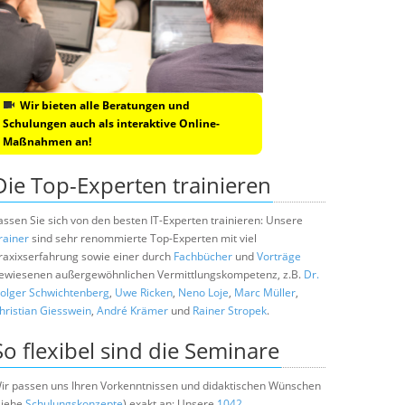
Wir bieten alle Beratungen und
Schulungen auch als interaktive Online-
Maßnahmen an!
Die Top-Experten trainieren
assen Sie sich von den besten IT-Experten trainieren: Unsere
rainer
sind sehr renommierte Top-Experten mit viel
raxixserfahrung sowie einer durch
Fachbücher
und
Vorträge
ewiesenen außergewöhnlichen Vermittlungskompetenz, z.B.
Dr.
olger Schwichtenberg
,
Uwe Ricken
,
Neno Loje
,
Marc Müller
,
hristian Giesswein
,
André Krämer
und
Rainer Stropek
.
So flexibel sind die Seminare
ir passen uns Ihren Vorkenntnissen und didaktischen Wünschen
siehe
Schulungskonzepte
) exakt an: Unsere
1042