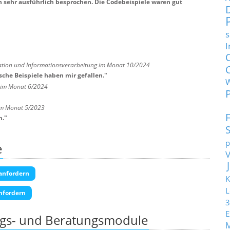
sehr ausführlich besprochen. Die Codebeispiele waren gut
s
I
ation und Informationsverarbeitung im Monat 10/2024
che Beispiele haben mir gefallen.
"
 im Monat 6/2024
 im Monat 5/2023
n.
"
p
e
anfordern
K
L
nfordern
3
E
ngs- und Beratungsmodule