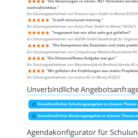
"
Die Neuerungen in neuen .NET Versionen wurden 
nachvollziehbar.
"
Ein Schulungsteilnehmer von Emerson epro GmbH im Monat 9/2025
"
A well structured training.
"
Ein Schulungsteilnehmer von Anton Paar GmbH im Monat 10/2025
"
Insgesamt hat mir alles sehr gut gefallen!
"
Ein Schulungsteilnehmer von AGENA GmbH Gesellschaft für Organis
"
Die Kompetenz des Dozenten und viele praktis
Ein Schulungsteilnehmer von CompuGroup Medical Deutschland AG
"
Die HistoricalRates-Aufgabe war gut.
"
Ein Schulungsteilnehmer von Maschinenfabrik Berthold Hermle AG
"
Mir gefielen die Erzählungen aus realen Projekte
Ein Schulungsteilnehmer von esatus AG im Monat 6/2023
Unverbindliche Angebotsanfrag
Unverbindliches Schulungsangebot zu diesem Thema 
Unverbindliches Beratungangebot zu diesem Thema a
Agendakonfigurator für Schulu