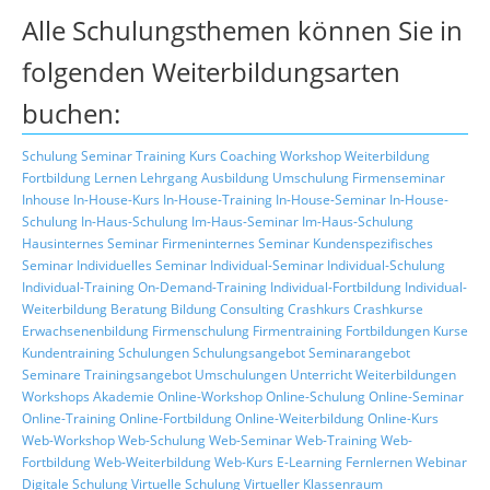
Alle Schulungsthemen können Sie in
folgenden Weiterbildungsarten
buchen:
Schulung
Seminar
Training
Kurs
Coaching
Workshop
Weiterbildung
Fortbildung
Lernen
Lehrgang
Ausbildung
Umschulung
Firmenseminar
Inhouse
In-House-Kurs
In-House-Training
In-House-Seminar
In-House-
Schulung
In-Haus-Schulung
Im-Haus-Seminar
Im-Haus-Schulung
Hausinternes Seminar
Firmeninternes Seminar
Kundenspezifisches
Seminar
Individuelles Seminar
Individual-Seminar
Individual-Schulung
Individual-Training
On-Demand-Training
Individual-Fortbildung
Individual-
Weiterbildung
Beratung
Bildung
Consulting
Crashkurs
Crashkurse
Erwachsenenbildung
Firmenschulung
Firmentraining
Fortbildungen
Kurse
Kundentraining
Schulungen
Schulungsangebot
Seminarangebot
Seminare
Trainingsangebot
Umschulungen
Unterricht
Weiterbildungen
Workshops
Akademie
Online-Workshop
Online-Schulung
Online-Seminar
Online-Training
Online-Fortbildung
Online-Weiterbildung
Online-Kurs
Web-Workshop
Web-Schulung
Web-Seminar
Web-Training
Web-
Fortbildung
Web-Weiterbildung
Web-Kurs
E-Learning
Fernlernen
Webinar
Digitale Schulung
Virtuelle Schulung
Virtueller Klassenraum