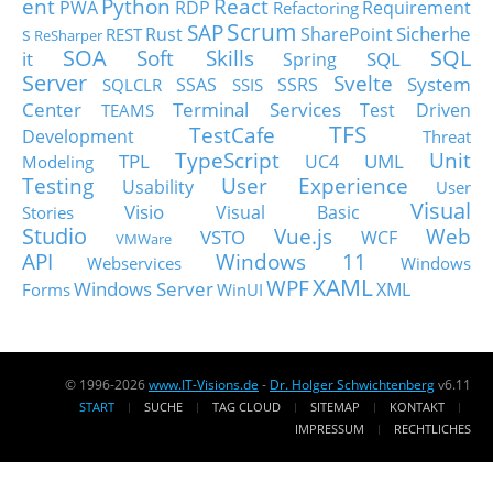
ent
Python
React
PWA
RDP
Requirement
Refactoring
Scrum
SAP
Sicherhe
s
Rust
SharePoint
REST
ReSharper
SOA
SQL
Soft Skills
it
SQL
Spring
Server
Svelte
System
SSAS
SSRS
SQLCLR
SSIS
Center
Terminal Services
Test Driven
TEAMS
TFS
TestCafe
Development
Threat
TypeScript
Unit
TPL
UML
UC4
Modeling
Testing
User Experience
Usability
User
Visual
Visio
Visual Basic
Stories
Studio
Vue.js
Web
VSTO
WCF
VMWare
API
Windows 11
Webservices
Windows
XAML
WPF
Windows Server
XML
Forms
WinUI
© 1996-2026
www.IT-Visions.de
-
Dr. Holger Schwichtenberg
v6.11
START
SUCHE
TAG CLOUD
SITEMAP
KONTAKT
IMPRESSUM
RECHTLICHES