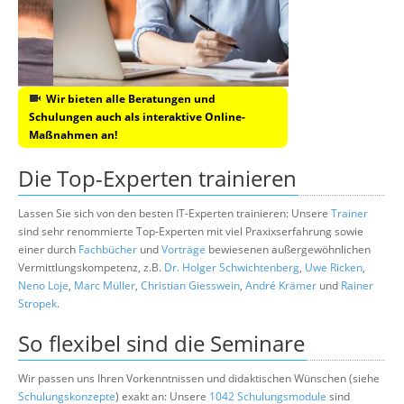
Wir bieten alle Beratungen und
Schulungen auch als interaktive Online-
Maßnahmen an!
Die Top-Experten trainieren
Lassen Sie sich von den besten IT-Experten trainieren: Unsere
Trainer
sind sehr renommierte Top-Experten mit viel Praxixserfahrung sowie
einer durch
Fachbücher
und
Vorträge
bewiesenen außergewöhnlichen
Vermittlungskompetenz, z.B.
Dr. Holger Schwichtenberg
,
Uwe Ricken
,
Neno Loje
,
Marc Müller
,
Christian Giesswein
,
André Krämer
und
Rainer
Stropek
.
So flexibel sind die Seminare
Wir passen uns Ihren Vorkenntnissen und didaktischen Wünschen (siehe
Schulungskonzepte
) exakt an: Unsere
1042 Schulungsmodule
sind