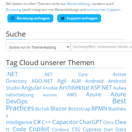
Wir bieten zu allen Themen nicht nur
Weiterbildung
, sondern auch
Beratung
(auch integriert mit Weiterbildung) und
technischen Support
.
Beratung anfragen
Support anfragen
Suche
Tag Cloud unserer Themen
.NET
Active
.NET Core
Agil
ADO.NET
Android
Directory
ALM
Android
Architektur
Angular
ASP.NET
Studio
Ansible
Aufwa
Azure
Azure
AWS
ndsschätzung
Automic
Best
DevOps
Practices
Blazor
BPMN
Busines
Bootstrap
BizTalk
s
C#
Capacitor
ChatGPT
Clea
Intelligence
C++
Citrix
Copilot
n Code
Cypress
CSS
Data
Cordova
Dart