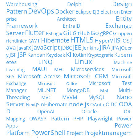
Design
Delphi
Warehousing
DevOps
Pattern
Docker
Eclipse
Electron
EJB
Enter
Entity
prise Architect
Framework
Exchange
EntraID
Flutter
Git
Go
Server
GitHub
gRPC
FSLogix
Gruppen
HTML5
Hibernate
IIS
J
GWT
HyperV
iOS
richtlinien
JavaScript
ava
JEE
JIRA
JDBC
Jenkins
JPA
JavaFX
jQuer
JSP
KI
JSF
Kanban
Kotlin
Kubern
y
Keycloak
Kryptografie
Linux
LINQ
etes
Machine
MAUI
Microservices
Learning
MFC
Microsoft
Microsoft CRM
Microsoft Access
365
Microsoft
Microsoft Test
Exchange
Microsoft Office
ML.NET
Manager
MongoDB
Multi-
MSI
Nano
MySQL
Threading
MVVM
MVC
Server
node.js
OOA
nHibernate
OIDC
NextJS
OAuth
D
Oracle
OpenAI
OR-
Pattern
Playwright
OWASP
PHP
Power
Mapping
Power
Apps
PowerShell
Platform
Projektmanagem
Project