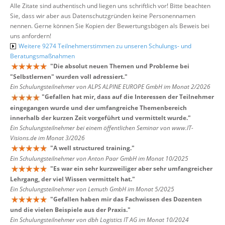
Alle Zitate sind authentisch und liegen uns schriftlich vor! Bitte beachten
Sie, dass wir aber aus Datenschutzgründen keine Personennamen
nennen. Gerne können Sie Kopien der Bewertungsbögen als Beweis bei
uns anfordern!
Weitere 9274 Teilnehmerstimmen zu unseren Schulungs- und
Beratungsmaßnahmen
"
Die absolut neuen Themen und Probleme bei
"Selbstlernen" wurden voll adressiert.
"
Ein Schulungsteilnehmer von ALPS ALPINE EUROPE GmbH im Monat 2/2026
"
Gefallen hat mir, dass auf die Interessen der Teilnehmer
eingegangen wurde und der umfangreiche Themenbereich
innerhalb der kurzen Zeit vorgeführt und vermittelt wurde.
"
Ein Schulungsteilnehmer bei einem öffentlichen Seminar von www.IT-
Visions.de im Monat 3/2026
"
A well structured training.
"
Ein Schulungsteilnehmer von Anton Paar GmbH im Monat 10/2025
"
Es war ein sehr kurzweiliger aber sehr umfangreicher
Lehrgang, der viel Wissen vermittelt hat.
"
Ein Schulungsteilnehmer von Lemuth GmbH im Monat 5/2025
"
Gefallen haben mir das Fachwissen des Dozenten
und die vielen Beispiele aus der Praxis.
"
Ein Schulungsteilnehmer von dbh Logistics IT AG im Monat 10/2024