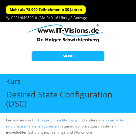
Mehr als 75.000 Teilnehmer in 30 Jahren
0201/649590-0
(Mo-Fr 9-16 Uhr)
Anfrage
MENU
Start
Kurs
Themen
Desired State Configuration
Beratung
(DSC)
Individuelle Schulungen
Offene Seminare
Lernen Sie von
Dr. Holger Schwichtenberg
und anderen
renommierten
und praxiserfahrenen Experten
in genau auf Sie zugeschnittenen
Wissen
individuellen Schulungen, Trainings und Workshops!