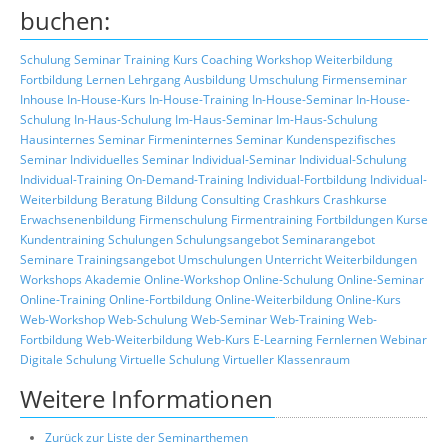
buchen:
Schulung
Seminar
Training
Kurs
Coaching
Workshop
Weiterbildung
Fortbildung
Lernen
Lehrgang
Ausbildung
Umschulung
Firmenseminar
Inhouse
In-House-Kurs
In-House-Training
In-House-Seminar
In-House-
Schulung
In-Haus-Schulung
Im-Haus-Seminar
Im-Haus-Schulung
Hausinternes Seminar
Firmeninternes Seminar
Kundenspezifisches
Seminar
Individuelles Seminar
Individual-Seminar
Individual-Schulung
Individual-Training
On-Demand-Training
Individual-Fortbildung
Individual-
Weiterbildung
Beratung
Bildung
Consulting
Crashkurs
Crashkurse
Erwachsenenbildung
Firmenschulung
Firmentraining
Fortbildungen
Kurse
Kundentraining
Schulungen
Schulungsangebot
Seminarangebot
Seminare
Trainingsangebot
Umschulungen
Unterricht
Weiterbildungen
Workshops
Akademie
Online-Workshop
Online-Schulung
Online-Seminar
Online-Training
Online-Fortbildung
Online-Weiterbildung
Online-Kurs
Web-Workshop
Web-Schulung
Web-Seminar
Web-Training
Web-
Fortbildung
Web-Weiterbildung
Web-Kurs
E-Learning
Fernlernen
Webinar
Digitale Schulung
Virtuelle Schulung
Virtueller Klassenraum
Weitere Informationen
Zurück zur Liste der Seminarthemen