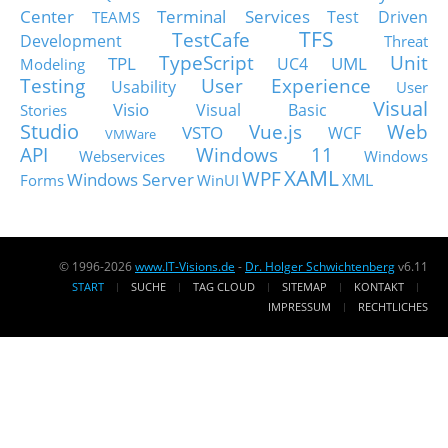
Center
Terminal Services
Test Driven
TEAMS
TFS
TestCafe
Development
Threat
TypeScript
Unit
TPL
UML
UC4
Modeling
Testing
User Experience
Usability
User
Visual
Visio
Visual Basic
Stories
Studio
Vue.js
Web
VSTO
WCF
VMWare
API
Windows 11
Webservices
Windows
XAML
WPF
Windows Server
XML
Forms
WinUI
© 1996-2026
www.IT-Visions.de
-
Dr. Holger Schwichtenberg
v6.11
START
SUCHE
TAG CLOUD
SITEMAP
KONTAKT
IMPRESSUM
RECHTLICHES