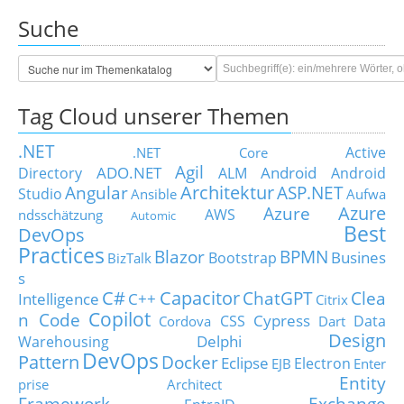
Suche
Tag Cloud unserer Themen
.NET
Active
.NET Core
Agil
ADO.NET
Android
Directory
ALM
Android
Architektur
Angular
ASP.NET
Studio
Ansible
Aufwa
Azure
Azure
AWS
ndsschätzung
Automic
Best
DevOps
Practices
Blazor
BPMN
Busines
Bootstrap
BizTalk
s
C#
Capacitor
ChatGPT
Clea
Intelligence
C++
Citrix
Copilot
n Code
Cypress
CSS
Data
Cordova
Dart
Design
Delphi
Warehousing
DevOps
Pattern
Docker
Eclipse
Electron
EJB
Enter
Entity
prise Architect
Framework
Exchange