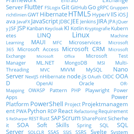
EntraID
Flutter
Git
Go
Server
GitHub
gRPC
FSLogix
Gruppen
HTML5
Hibernate
IIS
J
GWT
HyperV
iOS
richtlinien
JavaScript
ava
JEE
JIRA
JDBC
Jenkins
JPA
JavaFX
jQuer
JSP
KI
JSF
Kanban
Kotlin
Kubern
y
Keycloak
Kryptografie
Linux
LINQ
etes
Machine
MAUI
Microservices
Learning
MFC
Microsoft
Microsoft CRM
Microsoft Access
365
Microsoft
Microsoft Test
Exchange
Microsoft Office
ML.NET
Manager
MongoDB
Multi-
MSI
Nano
MySQL
Threading
MVVM
MVC
Server
node.js
OOA
nHibernate
OIDC
NextJS
OAuth
D
Oracle
OpenAI
OR-
Pattern
Playwright
OWASP
PHP
Power
Mapping
Power
Apps
PowerShell
Platform
Projektmanagem
Project
ent
Python
React
PWA
RDP
Requirement
Refactoring
Scrum
SAP
Sicherhe
s
Rust
SharePoint
REST
ReSharper
SOA
SQL
Soft Skills
it
SQL
Spring
Server
Svelte
System
SSAS
SSRS
SQLCLR
SSIS