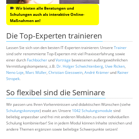
Wir bieten alle Beratungen und
Schulungen auch als interaktive Online-
Maßnahmen an!
Die Top-Experten trainieren
Lassen Sie sich von den besten IT-Experten trainieren: Unsere
Trainer
sind sehr renommierte Top-Experten mit viel Praxixserfahrung sowie
einer durch
Fachbücher
und
Vorträge
bewiesenen außergewöhnlichen
Vermittlungskompetenz, z.B.
Dr. Holger Schwichtenberg
,
Uwe Ricken
,
Neno Loje
,
Marc Müller
,
Christian Giesswein
,
André Krämer
und
Rainer
Stropek
.
So flexibel sind die Seminare
Wir passen uns Ihren Vorkenntnissen und didaktischen Wünschen (siehe
Schulungskonzepte
) exakt an: Unsere
1042 Schulungsmodule
sind
beliebig anpassbar und frei mit anderen Modulen zu einer individuellen
Schulung kombinierbar! Sie in jedem Modul können Inhalte streichen und
andere Themen ergänzen sowie beliebige Schwerpunkte setzen!