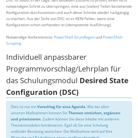
DSC ist selbst in der Lage, den aktuellen Zustand zu prüfen, einen nicht
notwendigen Schritt zu überspringen, eine aus (vielen) Teilen bestehende
Konfiguration durchzusetzen und auch diese Schritte wieder rückgängig
zu machen. Aus der Sicht von DSC ist es KEIN Fehler, wenn eine
Konfiguration schon vorhanden ist (idempotente Ausführung).
Notwendige Vorkenntnisse:
PowerShell-Grundlagen
und
PowerShell-
Scripting
Individuell anpassbarer
Programmvorschlag/Lehrplan für
das Schulungsmodul
Desired State
Configuration (DSC)
Dies ist nur ein
Vorschlag für eine Agenda
. Wie bei allen
unseren Maßnahmen können Sie
Themen streichen, ergänzen
und priorisieren
. Zudem können Sie diese Inhalte mit anderen
Themenmodulen kombinieren. Egal ob Sie eine Schulung
und/oder Beratung wünschen: Die Maßnahme wird auf Ihre
Wünsche und Bedürfnisse genau maßgeschneidert!