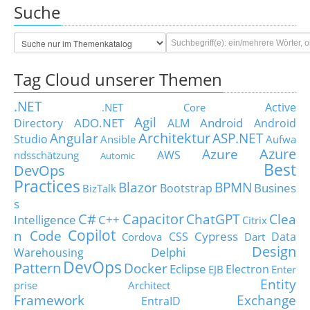
Suche
Tag Cloud unserer Themen
.NET
Active
.NET Core
Agil
ADO.NET
Android
Directory
ALM
Android
Architektur
Angular
ASP.NET
Studio
Ansible
Aufwa
Azure
Azure
AWS
ndsschätzung
Automic
Best
DevOps
Practices
Blazor
BPMN
Busines
Bootstrap
BizTalk
s
C#
Capacitor
ChatGPT
Clea
Intelligence
C++
Citrix
Copilot
n Code
Cypress
CSS
Data
Cordova
Dart
Design
Delphi
Warehousing
DevOps
Pattern
Docker
Eclipse
Electron
EJB
Enter
Entity
prise Architect
Framework
Exchange
EntraID