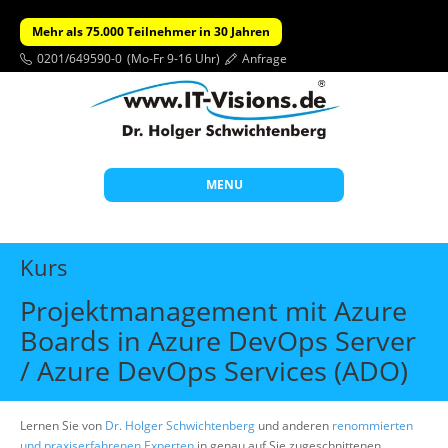
Mehr als 75.000 Teilnehmer in 30 Jahren
0201/649590-0
(Mo-Fr 9-16 Uhr)
Anfrage
MENU
Start
Kurs
Themen
Projektmanagement mit Azure
Beratung
Boards in Azure DevOps Server
Individuelle Schulungen
/ Azure DevOps Services (ADO)
Offene Seminare
Lernen Sie von
Dr. Holger Schwichtenberg
Wissen
und anderen
renommierten
und praxiserfahrenen Experten
in genau auf Sie zugeschnittenen