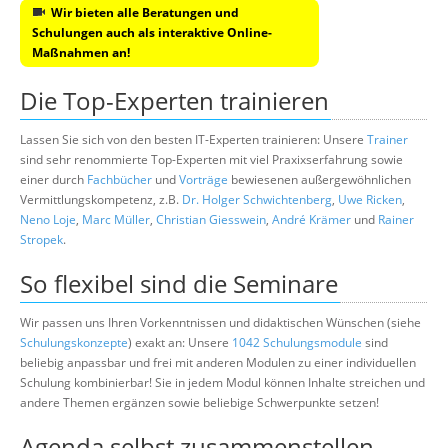
Wir bieten alle Beratungen und
Schulungen auch als interaktive Online-
Maßnahmen an!
Die Top-Experten trainieren
Lassen Sie sich von den besten IT-Experten trainieren: Unsere
Trainer
sind sehr renommierte Top-Experten mit viel Praxixserfahrung sowie
einer durch
Fachbücher
und
Vorträge
bewiesenen außergewöhnlichen
Vermittlungskompetenz, z.B.
Dr. Holger Schwichtenberg
,
Uwe Ricken
,
Neno Loje
,
Marc Müller
,
Christian Giesswein
,
André Krämer
und
Rainer
Stropek
.
So flexibel sind die Seminare
Wir passen uns Ihren Vorkenntnissen und didaktischen Wünschen (siehe
Schulungskonzepte
) exakt an: Unsere
1042 Schulungsmodule
sind
beliebig anpassbar und frei mit anderen Modulen zu einer individuellen
Schulung kombinierbar! Sie in jedem Modul können Inhalte streichen und
andere Themen ergänzen sowie beliebige Schwerpunkte setzen!
Agenda selbst zusammenstellen