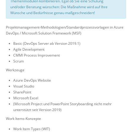
Themenmodulen kombinieren. Egal ob Sie eine Schulung
und/oder Beratung wünschen: Die Maßnahme wird auf Ihre
Wünsche und Bedürfnisse genau maßgeschneidert!
Projektmanagement-Methodologien/Standardprozessvorlagen in Azure
DevOps / Microsoft Solution Framework (MSF)
Basic (DevOps Server ab Version 2019.1)
Agile Development
CMMI Process Improvement
Scrum
Werkzeuge
Azure DevOps Website
Visual Studio
SharePoint
Microsoft Excel
(Microsoft Project und PowerPoint Storyboarding nicht mehr
unterstützt seit Version 2019)
Work Items-Konzepte
Work Item Types (WIT)