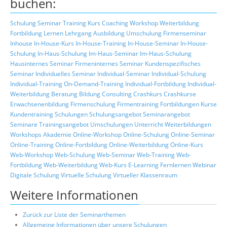
buchen:
Schulung
Seminar
Training
Kurs
Coaching
Workshop
Weiterbildung
Fortbildung
Lernen
Lehrgang
Ausbildung
Umschulung
Firmenseminar
Inhouse
In-House-Kurs
In-House-Training
In-House-Seminar
In-House-
Schulung
In-Haus-Schulung
Im-Haus-Seminar
Im-Haus-Schulung
Hausinternes Seminar
Firmeninternes Seminar
Kundenspezifisches
Seminar
Individuelles Seminar
Individual-Seminar
Individual-Schulung
Individual-Training
On-Demand-Training
Individual-Fortbildung
Individual-
Weiterbildung
Beratung
Bildung
Consulting
Crashkurs
Crashkurse
Erwachsenenbildung
Firmenschulung
Firmentraining
Fortbildungen
Kurse
Kundentraining
Schulungen
Schulungsangebot
Seminarangebot
Seminare
Trainingsangebot
Umschulungen
Unterricht
Weiterbildungen
Workshops
Akademie
Online-Workshop
Online-Schulung
Online-Seminar
Online-Training
Online-Fortbildung
Online-Weiterbildung
Online-Kurs
Web-Workshop
Web-Schulung
Web-Seminar
Web-Training
Web-
Fortbildung
Web-Weiterbildung
Web-Kurs
E-Learning
Fernlernen
Webinar
Digitale Schulung
Virtuelle Schulung
Virtueller Klassenraum
Weitere Informationen
Zurück zur Liste der Seminarthemen
Allgemeine Informationen über unsere Schulungen