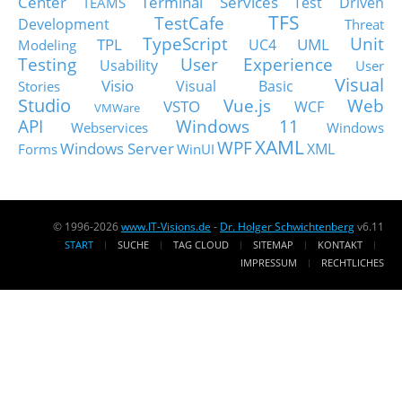
Center
Terminal Services
Test Driven
TEAMS
TFS
TestCafe
Development
Threat
TypeScript
Unit
TPL
UML
UC4
Modeling
Testing
User Experience
Usability
User
Visual
Visio
Visual Basic
Stories
Studio
Vue.js
Web
VSTO
WCF
VMWare
API
Windows 11
Webservices
Windows
XAML
WPF
Windows Server
XML
Forms
WinUI
© 1996-2026
www.IT-Visions.de
-
Dr. Holger Schwichtenberg
v6.11
START
SUCHE
TAG CLOUD
SITEMAP
KONTAKT
IMPRESSUM
RECHTLICHES