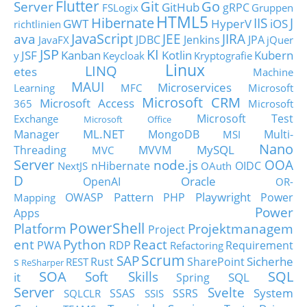
Flutter
Git
Go
Server
GitHub
gRPC
FSLogix
Gruppen
HTML5
Hibernate
IIS
J
GWT
HyperV
iOS
richtlinien
JavaScript
ava
JEE
JIRA
JDBC
Jenkins
JPA
JavaFX
jQuer
JSP
KI
JSF
Kanban
Kotlin
Kubern
y
Keycloak
Kryptografie
Linux
LINQ
etes
Machine
MAUI
Microservices
Learning
MFC
Microsoft
Microsoft CRM
Microsoft Access
365
Microsoft
Microsoft Test
Exchange
Microsoft Office
ML.NET
Manager
MongoDB
Multi-
MSI
Nano
MySQL
Threading
MVVM
MVC
Server
node.js
OOA
nHibernate
OIDC
NextJS
OAuth
D
Oracle
OpenAI
OR-
Pattern
Playwright
OWASP
PHP
Power
Mapping
Power
Apps
PowerShell
Platform
Projektmanagem
Project
ent
Python
React
PWA
RDP
Requirement
Refactoring
Scrum
SAP
Sicherhe
s
Rust
SharePoint
REST
ReSharper
SOA
SQL
Soft Skills
it
SQL
Spring
Server
Svelte
System
SSAS
SSRS
SQLCLR
SSIS