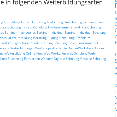
e in folgenden Weiterbildungsarten
s
I
ng
Fortbildung
Lernen
Lehrgang
Ausbildung
Umschulung
Firmenseminar
ouse-Schulung
In-Haus-Schulung
Im-Haus-Seminar
Im-Haus-Schulung
hes Seminar
Individuelles Seminar
Individual-Seminar
Individual-Schulung
ndividual-Weiterbildung
Beratung
Bildung
Consulting
Crashkurs
Fortbildungen
Kurse
Kundentraining
Schulungen
Schulungsangebot
erricht
Weiterbildungen
Workshops
Akademie
Online-Workshop
Online-
ine-Weiterbildung
Online-Kurs
Web-Workshop
Web-Schulung
Web-
Kurs
E-Learning
Fernlernen
Webinar
Digitale Schulung
Virtuelle Schulung
p
K
L
3
E
T