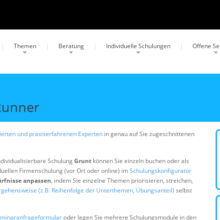
Themen
Beratung
Individuelle Schulungen
Offene S
 Runner
erten und praxiserfahrenen Experten
in genau auf Sie zugeschnittenen
ndividualisierbare Schulung
Grunt
können Sie einzeln buchen oder als
duellen Firmenschulung (vor Ort oder online) im
Schulungskonfigurator
ürfnisse anpassen
, indem Sie einzelne Themen priorisieren, streichen,
rgehensweise (z.B. Reihenfolge der Unterthemen, Übungsanteil)
selbst
minaranfrageformular
oder legen Sie mehrere Schulungsmodule in den