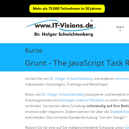
Mehr als 75.000 Teilnehmer in 30 Jahren
Start
Kurse
Grunt - The JavaScript Task
Lernen Sie von
Dr. Holger Schwichtenberg
und anderen
renommi
individuellen Schulungen, Trainings und Workshops!
Diese von
Dr. Holger Schwichtenberg
konzipierte und komplett i
Schulungsmodul mit
beliebigen anderen Modulen
zu einer indivi
verbinden. Sie können diese Schulung
vollständig auf Ihre Bed
ersetzen oder ergänzen. Zudem können Sie über die
Didaktik/Vo
entscheiden. Dies ist keine Standardschulung "von der Stange"!
Nutzen Sie für eine auf Sie maßgeschneiderte Schulung unser
Se