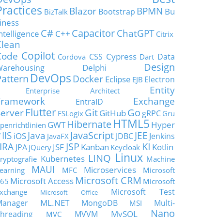
Practices
Blazor
BPMN
Bu
Bootstrap
BizTalk
iness
C#
Capacitor
ChatGPT
ntelligence
C++
Citrix
Clean
Copilot
Code
Cypress
CSS
Data
Cordova
Dart
Design
Delphi
Warehousing
DevOps
Pattern
Docker
Eclipse
Electron
EJB
Entity
Enterprise Architect
Framework
Exchange
EntraID
Flutter
Git
Go
Server
GitHub
gRPC
FSLogix
Gru
HTML5
Hibernate
GWT
Hyper
penrichtlinien
JavaScript
IIS
Java
JEE
V
iOS
JDBC
Jenkins
JavaFX
JSP
KI
JIRA
JSF
Kanban
Kotlin
JPA
jQuery
Keycloak
Linux
LINQ
Kubernetes
ryptografie
Machine
MAUI
Microservices
earning
MFC
Microsoft
Microsoft CRM
Microsoft Access
65
Microsoft
Microsoft Test
xchange
Microsoft Office
ML.NET
Manager
MongoDB
Multi-
MSI
Nano
MySQL
hreading
MVVM
MVC