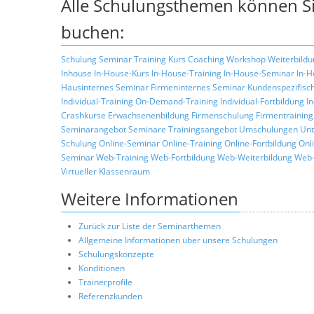
Alle Schulungsthemen können Si
buchen:
Schulung
Seminar
Training
Kurs
Coaching
Workshop
Weiterbildu
Inhouse
In-House-Kurs
In-House-Training
In-House-Seminar
In-H
Hausinternes Seminar
Firmeninternes Seminar
Kundenspezifisc
Individual-Training
On-Demand-Training
Individual-Fortbildung
I
Crashkurse
Erwachsenenbildung
Firmenschulung
Firmentraining
Seminarangebot
Seminare
Trainingsangebot
Umschulungen
Unt
Schulung
Online-Seminar
Online-Training
Online-Fortbildung
Onl
Seminar
Web-Training
Web-Fortbildung
Web-Weiterbildung
Web-
Virtueller Klassenraum
Weitere Informationen
Zurück zur Liste der Seminarthemen
Allgemeine Informationen über unsere Schulungen
Schulungskonzepte
Konditionen
Trainerprofile
Referenzkunden