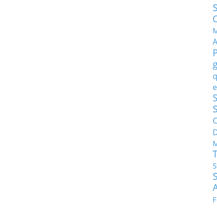
M
q
e
S
C
M
S
F