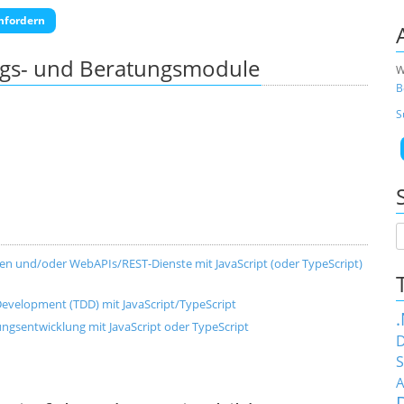
nfordern
ngs- und Beratungsmodule
W
B
S
n und/oder WebAPIs/REST-Dienste mit JavaScript (oder TypeScript)
 Development (TDD) mit JavaScript/TypeScript
gsentwicklung mit JavaScript oder TypeScript
D
S
A