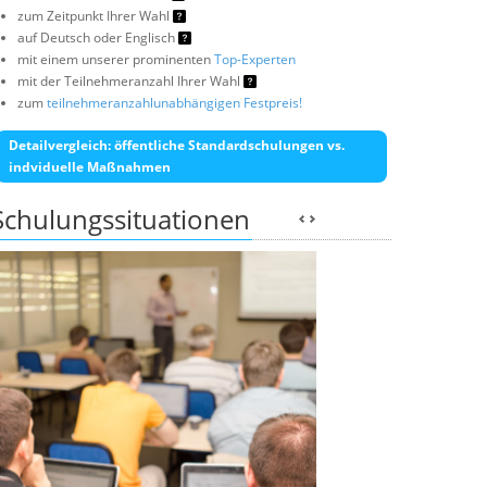
zum Zeitpunkt Ihrer Wahl
auf Deutsch oder Englisch
mit einem unserer prominenten
Top-Experten
mit der Teilnehmeranzahl Ihrer Wahl
zum
teilnehmeranzahlunabhängigen Festpreis!
Detailvergleich: öffentliche Standardschulungen vs.
indviduelle Maßnahmen
Schulungssituationen