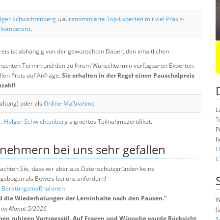
lger Schwichtenberg
u.a.
renommierte Top-Experten mit viel Praxis-
skompetenz
.
eis ist abhängig von der gewünschten Dauer, den inhaltlichen
chten Termin und den zu Ihrem Wunschtermin verfügbaren Experten.
llen Preis auf Anfrage.
Sie erhalten in der Regel einen Pauschalpreis
nzahl!
altung) oder als
Online-Maßnahme
L
T
. Holger Schwichtenberg
signiertes Teilnahmezertifikat.
P
b
lnehmern bei uns sehr gefallen
H
C
e beachten Sie, dass wir aber aus Datenschutzgründen keine
sbögen als Beweis bei uns anfordern!
nd Beratungsmaßnahmen
d die Wiederholungen der Lerninhalte nach den Pausen.
"
W
H im Monat 5/2026
(
nen ruhigen Vortragsstil. Auf Fragen und Wünsche wurde Rücksicht
S