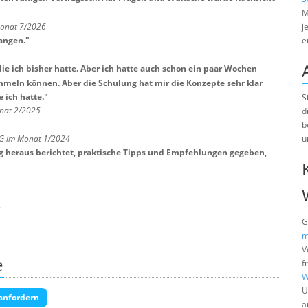
M
Monat 7/2026
j
angen.
"
e
ie ich bisher hatte. Aber ich hatte auch schon ein paar Wochen
meln können. Aber die Schulung hat mir die Konzepte sehr klar
 ich hatte.
"
S
onat 2/2025
d
b
u
G im Monat 1/2024
ng heraus berichtet, praktische Tipps und Empfehlungen gegeben,
3
G
m
V
e
f
W
U
anfordern
a