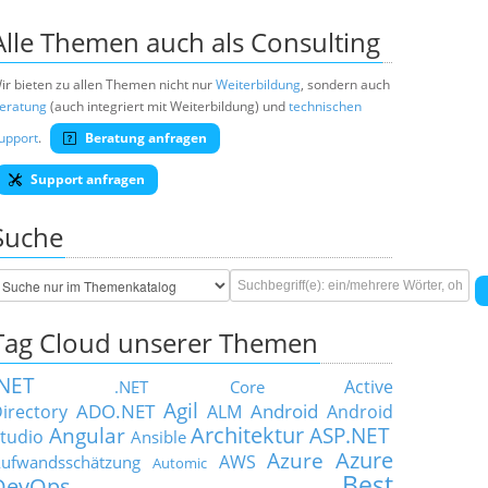
Alle Themen auch als Consulting
ir bieten zu allen Themen nicht nur
Weiterbildung
, sondern auch
eratung
(auch integriert mit Weiterbildung) und
technischen
upport
.
Beratung anfragen
Support anfragen
Suche
Tag Cloud unserer Themen
.NET
Active
.NET Core
Agil
ADO.NET
Android
irectory
ALM
Android
Architektur
Angular
ASP.NET
tudio
Ansible
Azure
Azure
AWS
ufwandsschätzung
Automic
Best
DevOps