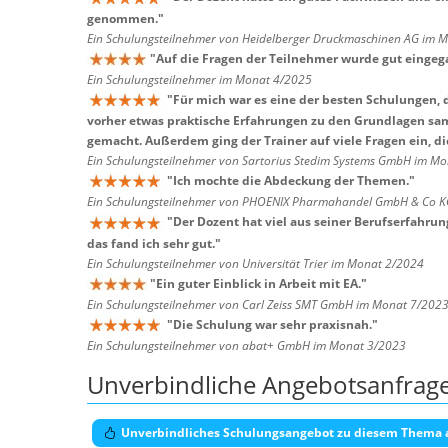
genommen.
"
Ein Schulungsteilnehmer von Heidelberger Druckmaschinen AG im 
"
Auf die Fragen der Teilnehmer wurde gut eingeg
Ein Schulungsteilnehmer im Monat 4/2025
"
Für mich war es eine der besten Schulungen, d
vorher etwas praktische Erfahrungen zu den Grundlagen sam
gemacht. Außerdem ging der Trainer auf viele Fragen ein, die
Ein Schulungsteilnehmer von Sartorius Stedim Systems GmbH im M
"
Ich mochte die Abdeckung der Themen.
"
Ein Schulungsteilnehmer von PHOENIX Pharmahandel GmbH & Co K
"
Der Dozent hat viel aus seiner Berufserfahru
das fand ich sehr gut.
"
Ein Schulungsteilnehmer von Universität Trier im Monat 2/2024
"
Ein guter Einblick in Arbeit mit EA.
"
Ein Schulungsteilnehmer von Carl Zeiss SMT GmbH im Monat 7/202
"
Die Schulung war sehr praxisnah.
"
Ein Schulungsteilnehmer von abat+ GmbH im Monat 3/2023
Unverbindliche Angebotsanfrag
Unverbindliches Schulungsangebot zu diesem Thema 