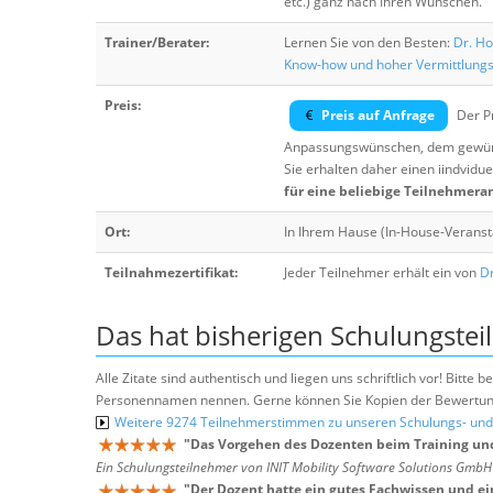
etc.) ganz nach Ihren Wünschen.
Trainer/Berater:
Lernen Sie von den Besten:
Dr. Ho
Know-how und hoher Vermittlung
Preis:
Preis auf Anfrage
Der Pr
Anpassungswünschen, dem gewüns
Sie erhalten daher einen iindvidue
für eine beliebige Teilnehmera
Ort:
In Ihrem Hause (In-House-Veranst
Teilnahmezertifikat:
Jeder Teilnehmer erhält ein von
Dr
Das hat bisherigen Schulungstei
Alle Zitate sind authentisch und liegen uns schriftlich vor! Bitt
Personennamen nennen. Gerne können Sie Kopien der Bewertung
Weitere 9274 Teilnehmerstimmen zu unseren Schulungs- u
"
Das Vorgehen des Dozenten beim Training un
Ein Schulungsteilnehmer von INIT Mobility Software Solutions Gmb
"
Der Dozent hatte ein gutes Fachwissen und ei