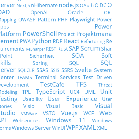
Server
node.js
O
nHibernate
OIDC
NextJS
OAuth
OAD
Oracle
OpenAI
OR-
Pattern
Playwright
OWASP
PHP
Power
apping
Power
Apps
PowerShell
Platform
Projektmana
Project
gement
Python
React
PWA
RDP
Re
Refactoring
Scrum
SAP
uirements
Rust
Shar
REST
ReSharper
SOA
Soft
Sicherheit
Point
SQL
kills
SQL
Spring
Server
Svelte
System
SSAS
SSRS
SQLCLR
SSIS
enter
Terminal Services
Test Driven
TEAMS
TFS
TestCafe
Development
Threat
TypeScript
Unit
TPL
UML
UC4
odeling
Testing
User Experience
Usability
User
Visual
Visio
Visual Basic
tories
Studio
Vue.js
Web
VSTO
WCF
VMWare
API
Windows 11
Webservices
Windows
XAML
WPF
Windows Server
XML
orms
WinUI