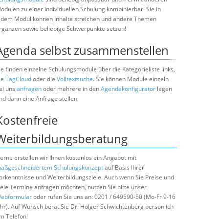
odulen zu einer individuellen Schulung kombinierbar! Sie in
edem Modul können Inhalte streichen und andere Themen
rgänzen sowie beliebige Schwerpunkte setzen!
Agenda selbst zusammenstellen
ie finden einzelne Schulungsmodule über die Kategorieliste links,
ie
TagCloud
oder die
Volltextsuche
. Sie können Module einzeln
ei uns
anfragen
oder mehrere in den
Agendakonfigurator
legen
nd dann eine Anfrage stellen.
Kostenfreie
Weiterbildungsberatung
erne erstellen wir Ihnen kostenlos ein Angebot mit
aßgeschneidertem Schulungskonzept
auf Basis Ihrer
orkenntnisse und Weiterbildungsziele. Auch wenn Sie Preise und
reie Termine anfragen möchten, nutzen Sie bitte unser
ebformular
oder rufen Sie uns an: 0201 / 649590-50 (Mo-Fr 9-16
hr). Auf Wunsch berät Sie Dr. Holger Schwichtenberg persönlich
m Telefon!