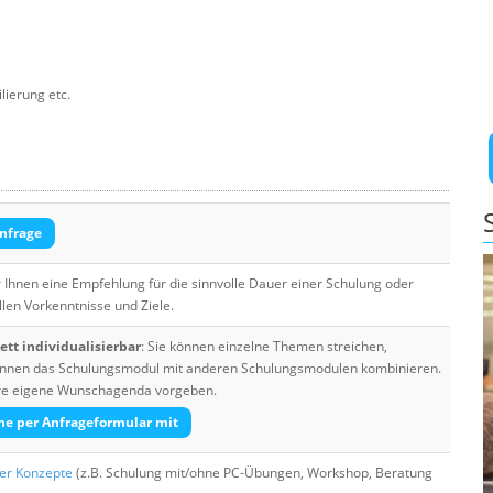
lierung etc.
nfrage
Ihnen eine Empfehlung für die sinnvolle Dauer einer Schulung oder
llen Vorkenntnisse und Ziele.
tt individualisierbar
: Sie können einzelne Themen streichen,
 können das Schulungsmodul mit anderen Schulungsmodulen kombinieren.
Ihre eigene Wunschagenda vorgeben.
he per Anfrageformular mit
her Konzepte
(z.B. Schulung mit/ohne PC-Übungen, Workshop, Beratung