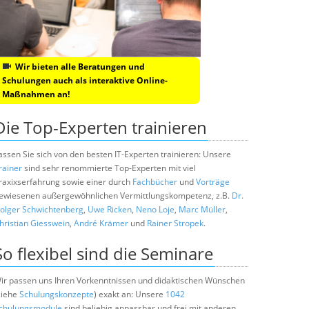
Wir bieten alle Beratungen und
Schulungen auch als interaktive Online-
Maßnahmen an!
Die Top-Experten trainieren
assen Sie sich von den besten IT-Experten trainieren: Unsere
rainer
sind sehr renommierte Top-Experten mit viel
raxixserfahrung sowie einer durch
Fachbücher
und
Vorträge
ewiesenen außergewöhnlichen Vermittlungskompetenz, z.B.
Dr.
olger Schwichtenberg
,
Uwe Ricken
,
Neno Loje
,
Marc Müller
,
hristian Giesswein
,
André Krämer
und
Rainer Stropek
.
So flexibel sind die Seminare
ir passen uns Ihren Vorkenntnissen und didaktischen Wünschen
siehe
Schulungskonzepte
) exakt an: Unsere
1042
chulungsmodule
sind beliebig anpassbar und frei mit anderen