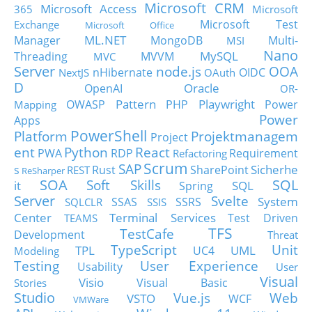
Microsoft CRM
Microsoft Access
365
Microsoft
Microsoft Test
Exchange
Microsoft Office
ML.NET
Manager
MongoDB
Multi-
MSI
Nano
MySQL
Threading
MVVM
MVC
Server
node.js
OOA
nHibernate
OIDC
NextJS
OAuth
D
Oracle
OpenAI
OR-
Pattern
Playwright
OWASP
PHP
Power
Mapping
Power
Apps
PowerShell
Platform
Projektmanagem
Project
ent
Python
React
PWA
RDP
Requirement
Refactoring
Scrum
SAP
Sicherhe
s
Rust
SharePoint
REST
ReSharper
SOA
SQL
Soft Skills
it
SQL
Spring
Server
Svelte
System
SSAS
SSRS
SQLCLR
SSIS
Center
Terminal Services
Test Driven
TEAMS
TFS
TestCafe
Development
Threat
TypeScript
Unit
TPL
UML
UC4
Modeling
Testing
User Experience
Usability
User
Visual
Visio
Visual Basic
Stories
Studio
Vue.js
Web
VSTO
WCF
VMWare