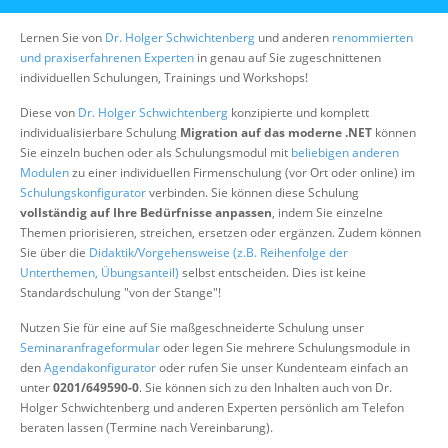
Über uns
Lernen Sie von
Dr. Holger Schwichtenberg
und anderen
renommierten
Suche
und praxiserfahrenen Experten
in genau auf Sie zugeschnittenen
individuellen Schulungen, Trainings und Workshops!
Diese von
Dr. Holger Schwichtenberg
konzipierte und komplett
individualisierbare Schulung
Migration auf das moderne .NET
können
Sie einzeln buchen oder als Schulungsmodul mit
beliebigen anderen
Modulen
zu einer individuellen Firmenschulung (vor Ort oder online) im
Schulungskonfigurator
verbinden. Sie können diese Schulung
vollständig auf Ihre Bedürfnisse anpassen
, indem Sie einzelne
Themen priorisieren, streichen, ersetzen oder ergänzen. Zudem können
Sie über die
Didaktik/Vorgehensweise (z.B. Reihenfolge der
Unterthemen, Übungsanteil)
selbst entscheiden. Dies ist keine
Standardschulung "von der Stange"!
Nutzen Sie für eine auf Sie maßgeschneiderte Schulung unser
Seminaranfrageformular
oder legen Sie mehrere Schulungsmodule in
den
Agendakonfigurator
oder rufen Sie unser Kundenteam einfach an
unter
0201/649590-0
. Sie können sich zu den Inhalten auch von Dr.
Holger Schwichtenberg und anderen Experten persönlich am Telefon
beraten lassen (Termine nach Vereinbarung).