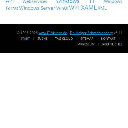
API
Windows 11
Webservices
Windows
XAML
WPF
Windows Server
XML
Forms
WinUI
© 1996-2026
www.IT-Visions.de
-
Dr. Holger Schwichtenberg
v6.11
START
SUCHE
TAG CLOUD
SITEMAP
KONTAKT
IMPRESSUM
RECHTLICHES