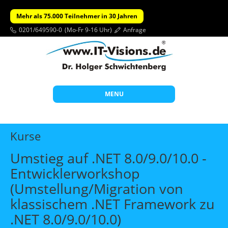
Mehr als 75.000 Teilnehmer in 30 Jahren
0201/649590-0
(Mo-Fr 9-16 Uhr)
Anfrage
MENU
Start
Kurse
Themen
Umstieg auf .NET 8.0/9.0/10.0 -
Beratung
Entwicklerworkshop
Individuelle Schulungen
(Umstellung/Migration von
Offene Seminare
klassischem .NET Framework zu
.NET 8.0/9.0/10.0)
Wissen