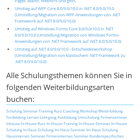
Pages, Blazor, WebAPIs und gRPC
Umstieg auf WPF Core 8.0/9.0/10.0 in .NET 8.0/9.0/10.0
(Umstellung/Migration von WPF-Anwendungen von .NET
Framework auf .NET 8.0/9.0/10.0)
Umstieg auf Windows Forms Core 8.0/9.0/10.0 in .NET
8.0/9.0/10.0 (Umstellung/Migration von Windows Forms-
Anwendungen von .NET Framework auf .NET 8.0/9.0/10.0)
Umstieg auf .NET 8.0/9.0/10.0 - Entscheiderworkshop
(Umstellung/Migration von klassischem .NET Framework zu
.NET 8.0/9.0/10.0)
Alle Schulungsthemen können Sie in
folgenden Weiterbildungsarten
buchen:
Schulung
Seminar
Training
Kurs
Coaching
Workshop
Weiterbildung
Fortbildung
Lernen
Lehrgang
Ausbildung
Umschulung
Firmenseminar
Inhouse
In-House-Kurs
In-House-Training
In-House-Seminar
In-House-
Schulung
In-Haus-Schulung
Im-Haus-Seminar
Im-Haus-Schulung
Hausinternes Seminar
Firmeninternes Seminar
Kundenspezifisches