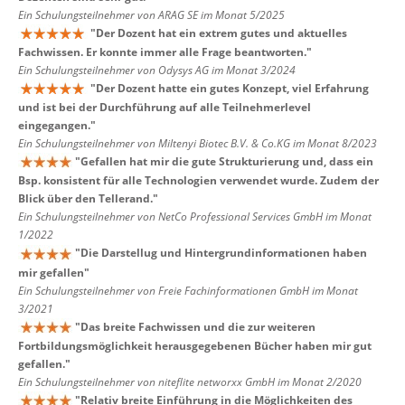
Ein Schulungsteilnehmer von ARAG SE im Monat 5/2025
"
Der Dozent hat ein extrem gutes und aktuelles
Fachwissen. Er konnte immer alle Frage beantworten.
"
Ein Schulungsteilnehmer von Odysys AG im Monat 3/2024
"
Der Dozent hatte ein gutes Konzept, viel Erfahrung
und ist bei der Durchführung auf alle Teilnehmerlevel
eingegangen.
"
Ein Schulungsteilnehmer von Miltenyi Biotec B.V. & Co.KG im Monat 8/2023
"
Gefallen hat mir die gute Strukturierung und, dass ein
Bsp. konsistent für alle Technologien verwendet wurde. Zudem der
Blick über den Tellerand.
"
Ein Schulungsteilnehmer von NetCo Professional Services GmbH im Monat
1/2022
"
Die Darstellug und Hintergrundinformationen haben
mir gefallen
"
Ein Schulungsteilnehmer von Freie Fachinformationen GmbH im Monat
3/2021
"
Das breite Fachwissen und die zur weiteren
Fortbildungsmöglichkeit herausgegebenen Bücher haben mir gut
gefallen.
"
Ein Schulungsteilnehmer von niteflite networxx GmbH im Monat 2/2020
"
Relativ breite Einführung in die Möglichkeiten des