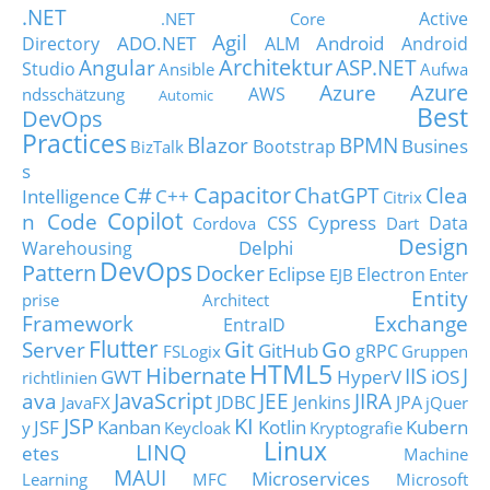
.NET
Active
.NET Core
Agil
ADO.NET
Android
Directory
ALM
Android
Architektur
Angular
ASP.NET
Studio
Ansible
Aufwa
Azure
Azure
AWS
ndsschätzung
Automic
Best
DevOps
Practices
Blazor
BPMN
Busines
Bootstrap
BizTalk
s
C#
Capacitor
ChatGPT
Clea
Intelligence
C++
Citrix
Copilot
n Code
Cypress
CSS
Data
Cordova
Dart
Design
Delphi
Warehousing
DevOps
Pattern
Docker
Eclipse
Electron
EJB
Enter
Entity
prise Architect
Framework
Exchange
EntraID
Flutter
Git
Go
Server
GitHub
gRPC
FSLogix
Gruppen
HTML5
Hibernate
IIS
J
GWT
HyperV
iOS
richtlinien
JavaScript
ava
JEE
JIRA
JDBC
Jenkins
JPA
JavaFX
jQuer
JSP
KI
JSF
Kanban
Kotlin
Kubern
y
Keycloak
Kryptografie
Linux
LINQ
etes
Machine
MAUI
Microservices
Learning
MFC
Microsoft