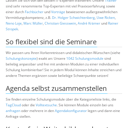
Lassen Sie sich von den besten IT-Experten trainieren: Unsere
Trainer
sind sehr renommierte Top-Experten mit viel Praxixserfahrung sowie
einer durch
Fachbücher
und
Vorträge
bewiesenen außergewöhnlichen
Vermittlungskompetenz, z.B.
Dr. Holger Schwichtenberg
,
Uwe Ricken
,
Neno Loje
,
Marc Müller
,
Christian Giesswein
,
André Krämer
und
Rainer
Stropek
.
So flexibel sind die Seminare
Wir passen uns Ihren Vorkenntnissen und didaktischen Wünschen (siehe
Schulungskonzepte
) exakt an: Unsere
1042 Schulungsmodule
sind
beliebig anpassbar und frei mit anderen Modulen zu einer individuellen
Schulung kombinierbar! Sie in jedem Modul können Inhalte streichen und
andere Themen ergänzen sowie beliebige Schwerpunkte setzen!
Agenda selbst zusammenstellen
Sie finden einzelne Schulungsmodule über die Kategorieliste links, die
TagCloud
oder die
Volltextsuche
. Sie können Module einzeln bei uns
anfragen
oder mehrere in den
Agendakonfigurator
legen und dann eine
Anfrage stellen.