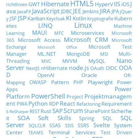
HTML5
Hibernate
IIS
J
GWT
HyperV
iOS
richtlinien
JavaScript
ava
JEE
JIRA
JDBC
Jenkins
JPA
JavaFX
jQuer
JSP
KI
JSF
Kanban
Kotlin
Kubern
y
Keycloak
Kryptografie
Linux
LINQ
etes
Machine
MAUI
Microservices
Learning
MFC
Microsoft
Microsoft CRM
Microsoft Access
365
Microsoft
Microsoft Test
Exchange
Microsoft Office
ML.NET
Manager
MongoDB
Multi-
MSI
Nano
MySQL
Threading
MVVM
MVC
Server
node.js
OOA
nHibernate
OIDC
NextJS
OAuth
D
Oracle
OpenAI
OR-
Pattern
Playwright
OWASP
PHP
Power
Mapping
Power
Apps
PowerShell
Platform
Projektmanagem
Project
ent
Python
React
PWA
RDP
Requirement
Refactoring
Scrum
SAP
Sicherhe
s
Rust
SharePoint
REST
ReSharper
SOA
SQL
Soft Skills
it
SQL
Spring
Server
Svelte
System
SSAS
SSRS
SQLCLR
SSIS
Center
Terminal Services
Test Driven
TEAMS