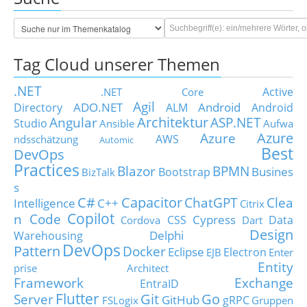
Tag Cloud unserer Themen
.NET
Active
.NET Core
Agil
ADO.NET
Android
Directory
ALM
Android
Architektur
Angular
ASP.NET
Studio
Ansible
Aufwa
Azure
Azure
AWS
ndsschätzung
Automic
Best
DevOps
Practices
Blazor
BPMN
Busines
Bootstrap
BizTalk
s
C#
Capacitor
ChatGPT
Clea
Intelligence
C++
Citrix
Copilot
n Code
Cypress
CSS
Data
Cordova
Dart
Design
Delphi
Warehousing
DevOps
Pattern
Docker
Eclipse
Electron
EJB
Enter
Entity
prise Architect
Framework
Exchange
EntraID
Flutter
Git
Go
Server
GitHub
gRPC
FSLogix
Gruppen