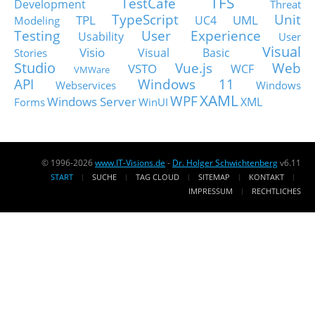
TFS
TestCafe
Development
Threat
TypeScript
Unit
TPL
UML
UC4
Modeling
Testing
User Experience
Usability
User
Visual
Visio
Visual Basic
Stories
Studio
Vue.js
Web
VSTO
WCF
VMWare
API
Windows 11
Webservices
Windows
XAML
WPF
Windows Server
XML
Forms
WinUI
© 1996-2026
www.IT-Visions.de
-
Dr. Holger Schwichtenberg
v6.11
START
SUCHE
TAG CLOUD
SITEMAP
KONTAKT
IMPRESSUM
RECHTLICHES