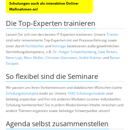
Schulungen auch als interaktive Online-
Maßnahmen an!
Die Top-Experten trainieren
Lassen Sie sich von den besten IT-Experten trainieren: Unsere
Trainer
sind sehr renommierte Top-Experten mit viel Praxixserfahrung sowie
einer durch
Fachbücher
und
Vorträge
bewiesenen außergewöhnlichen
Vermittlungskompetenz, z.B.
Dr. Holger Schwichtenberg
,
Uwe Ricken
,
Neno Loje
,
Marc Müller
,
Christian Giesswein
,
André Krämer
und
Rainer
Stropek
.
So flexibel sind die Seminare
Wir passen uns Ihren Vorkenntnissen und didaktischen Wünschen (siehe
Schulungskonzepte
) exakt an: Unsere
1042 Schulungsmodule
sind
beliebig anpassbar und frei mit anderen Modulen zu einer individuellen
Schulung kombinierbar! Sie in jedem Modul können Inhalte streichen und
andere Themen ergänzen sowie beliebige Schwerpunkte setzen!
Agenda selbst zusammenstellen