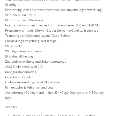
Silverlight
Einordnung in das Mehrschichtmodell der Anwendungsentwicklung
Versionen und Status
Plattformen und Webserver
Integration zwischen Internet Information Server (IIS) und ASP.NET
Programmiermodell (Server-Steuerelemente/Objekte/Ereignisse)
Trennung von Code und Layout (Code-Behind)
Entwicklungsumgebung/Werkzeuge
Webprojekte
Wichtige Steuerelemente
Eingabevalidierung
Zustandsverwaltung und Seitenübergänge
AJAX-Funktionen (Web 2.0)
Konfigurationsmodell
Eingebaute Objekte
Globale Anwendungsdatei Global.asax
Fehlersuche & Fehlerbehandlung
Auslieferung (Deployment) in den IIS (XCopy-Deployment, MSDeploy,
MSI)
Ausblick
Überblick über die erweiterten Dienste in ASP.NET (insbes.