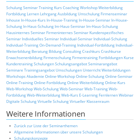
Schulung
Seminar
Training
Kurs
Coaching
Workshop
Weiterbildung
Fortbildung
Lernen
Lehrgang
Ausbildung
Umschulung
Firmenseminar
Inhouse
In-House-Kurs
In-House-Training
In-House-Seminar
In-House-
Schulung
In-Haus-Schulung
Im-Haus-Seminar
Im-Haus-Schulung
Hausinternes Seminar
Firmeninternes Seminar
Kundenspezifisches
Seminar
Individuelles Seminar
Individual-Seminar
Individual-Schulung
Individual-Training
On-Demand-Training
Individual-Fortbildung
Individual-
Weiterbildung
Beratung
Bildung
Consulting
Crashkurs
Crashkurse
Erwachsenenbildung
Firmenschulung
Firmentraining
Fortbildungen
Kurse
Kundentraining
Schulungen
Schulungsangebot
Seminarangebot
Seminare
Trainingsangebot
Umschulungen
Unterricht
Weiterbildungen
Workshops
Akademie
Online-Workshop
Online-Schulung
Online-Seminar
Online-Training
Online-Fortbildung
Online-Weiterbildung
Online-Kurs
Web-Workshop
Web-Schulung
Web-Seminar
Web-Training
Web-
Fortbildung
Web-Weiterbildung
Web-Kurs
E-Learning
Fernlernen
Webinar
Digitale Schulung
Virtuelle Schulung
Virtueller Klassenraum
Weitere Informationen
Zurück zur Liste der Seminarthemen
Allgemeine Informationen über unsere Schulungen
Schulungskonzepte