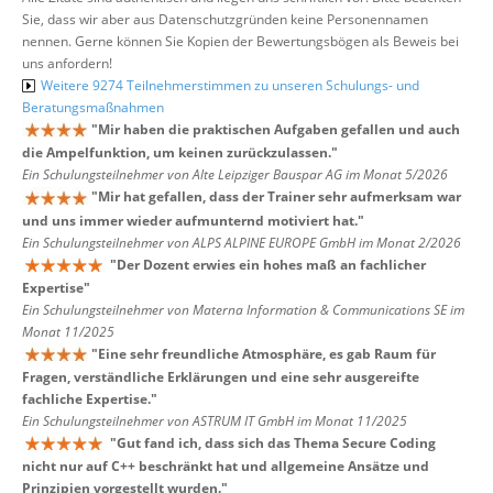
Sie, dass wir aber aus Datenschutzgründen keine Personennamen
nennen. Gerne können Sie Kopien der Bewertungsbögen als Beweis bei
uns anfordern!
Weitere 9274 Teilnehmerstimmen zu unseren Schulungs- und
Beratungsmaßnahmen
"
Mir haben die praktischen Aufgaben gefallen und auch
die Ampelfunktion, um keinen zurückzulassen.
"
Ein Schulungsteilnehmer von Alte Leipziger Bauspar AG im Monat 5/2026
"
Mir hat gefallen, dass der Trainer sehr aufmerksam war
und uns immer wieder aufmunternd motiviert hat.
"
Ein Schulungsteilnehmer von ALPS ALPINE EUROPE GmbH im Monat 2/2026
"
Der Dozent erwies ein hohes maß an fachlicher
Expertise
"
Ein Schulungsteilnehmer von Materna Information & Communications SE im
Monat 11/2025
"
Eine sehr freundliche Atmosphäre, es gab Raum für
Fragen, verständliche Erklärungen und eine sehr ausgereifte
fachliche Expertise.
"
Ein Schulungsteilnehmer von ASTRUM IT GmbH im Monat 11/2025
"
Gut fand ich, dass sich das Thema Secure Coding
nicht nur auf C++ beschränkt hat und allgemeine Ansätze und
Prinzipien vorgestellt wurden.
"