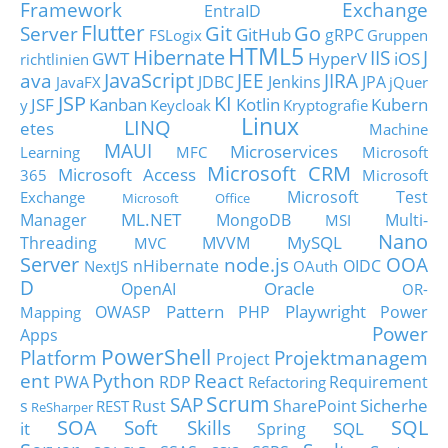
Framework
Exchange
EntraID
Flutter
Git
Go
Server
GitHub
gRPC
FSLogix
Gruppen
HTML5
Hibernate
IIS
J
GWT
HyperV
iOS
richtlinien
JavaScript
ava
JEE
JIRA
JDBC
Jenkins
JPA
JavaFX
jQuer
JSP
KI
JSF
Kanban
Kotlin
Kubern
y
Keycloak
Kryptografie
Linux
LINQ
etes
Machine
MAUI
Microservices
Learning
MFC
Microsoft
Microsoft CRM
Microsoft Access
365
Microsoft
Microsoft Test
Exchange
Microsoft Office
ML.NET
Manager
MongoDB
Multi-
MSI
Nano
MySQL
Threading
MVVM
MVC
Server
node.js
OOA
nHibernate
OIDC
NextJS
OAuth
D
Oracle
OpenAI
OR-
Pattern
Playwright
OWASP
PHP
Power
Mapping
Power
Apps
PowerShell
Platform
Projektmanagem
Project
ent
Python
React
PWA
RDP
Requirement
Refactoring
Scrum
SAP
Sicherhe
s
Rust
SharePoint
REST
ReSharper
SOA
SQL
Soft Skills
it
SQL
Spring