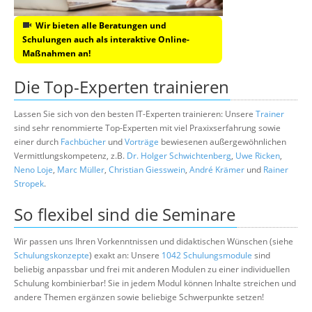
Wir bieten alle Beratungen und
Schulungen auch als interaktive Online-
Maßnahmen an!
Die Top-Experten trainieren
Lassen Sie sich von den besten IT-Experten trainieren: Unsere
Trainer
sind sehr renommierte Top-Experten mit viel Praxixserfahrung sowie
einer durch
Fachbücher
und
Vorträge
bewiesenen außergewöhnlichen
Vermittlungskompetenz, z.B.
Dr. Holger Schwichtenberg
,
Uwe Ricken
,
Neno Loje
,
Marc Müller
,
Christian Giesswein
,
André Krämer
und
Rainer
Stropek
.
So flexibel sind die Seminare
Wir passen uns Ihren Vorkenntnissen und didaktischen Wünschen (siehe
Schulungskonzepte
) exakt an: Unsere
1042 Schulungsmodule
sind
beliebig anpassbar und frei mit anderen Modulen zu einer individuellen
Schulung kombinierbar! Sie in jedem Modul können Inhalte streichen und
andere Themen ergänzen sowie beliebige Schwerpunkte setzen!