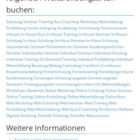
buchen:
Schulung
Seminar
Training
Kurs
Coaching
Workshop
Weiterbildung
Fortbildung
Lernen
Lehrgang
Ausbildung
Umschulung
Firmenseminar
Inhouse
In-House-Kurs
In-House-Training
In-House-Seminar
In-House-
Schulung
In-Haus-Schulung
Im-Haus-Seminar
Im-Haus-Schulung
Hausinternes Seminar
Firmeninternes Seminar
Kundenspezifisches
Seminar
Individuelles Seminar
Individual-Seminar
Individual-Schulung
Individual-Training
On-Demand-Training
Individual-Fortbildung
Individual-
Weiterbildung
Beratung
Bildung
Consulting
Crashkurs
Crashkurse
Erwachsenenbildung
Firmenschulung
Firmentraining
Fortbildungen
Kurse
Kundentraining
Schulungen
Schulungsangebot
Seminarangebot
Seminare
Trainingsangebot
Umschulungen
Unterricht
Weiterbildungen
Workshops
Akademie
Online-Workshop
Online-Schulung
Online-Seminar
Online-Training
Online-Fortbildung
Online-Weiterbildung
Online-Kurs
Web-Workshop
Web-Schulung
Web-Seminar
Web-Training
Web-
Fortbildung
Web-Weiterbildung
Web-Kurs
E-Learning
Fernlernen
Webinar
Digitale Schulung
Virtuelle Schulung
Virtueller Klassenraum
Weitere Informationen
Zurück zur Liste der Seminarthemen