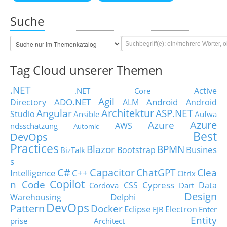
Suche
Tag Cloud unserer Themen
.NET
Active
.NET Core
Agil
ADO.NET
Android
Directory
ALM
Android
Architektur
Angular
ASP.NET
Studio
Ansible
Aufwa
Azure
Azure
AWS
ndsschätzung
Automic
Best
DevOps
Practices
Blazor
BPMN
Busines
Bootstrap
BizTalk
s
C#
Capacitor
ChatGPT
Clea
Intelligence
C++
Citrix
Copilot
n Code
Cypress
CSS
Data
Cordova
Dart
Design
Delphi
Warehousing
DevOps
Pattern
Docker
Eclipse
Electron
EJB
Enter
Entity
prise Architect