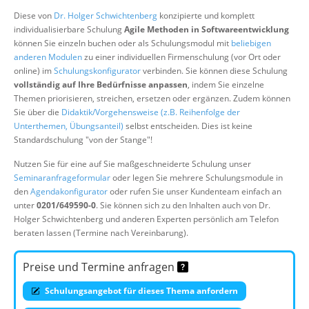
Über uns
Diese von
Dr. Holger Schwichtenberg
konzipierte und komplett
individualisierbare Schulung
Agile Methoden in Softwareentwicklung
Suche
können Sie einzeln buchen oder als Schulungsmodul mit
beliebigen
anderen Modulen
zu einer individuellen Firmenschulung (vor Ort oder
online) im
Schulungskonfigurator
verbinden. Sie können diese Schulung
vollständig auf Ihre Bedürfnisse anpassen
, indem Sie einzelne
Themen priorisieren, streichen, ersetzen oder ergänzen. Zudem können
Sie über die
Didaktik/Vorgehensweise (z.B. Reihenfolge der
Unterthemen, Übungsanteil)
selbst entscheiden. Dies ist keine
Standardschulung "von der Stange"!
Nutzen Sie für eine auf Sie maßgeschneiderte Schulung unser
Seminaranfrageformular
oder legen Sie mehrere Schulungsmodule in
den
Agendakonfigurator
oder rufen Sie unser Kundenteam einfach an
unter
0201/649590-0
. Sie können sich zu den Inhalten auch von Dr.
Holger Schwichtenberg und anderen Experten persönlich am Telefon
beraten lassen (Termine nach Vereinbarung).
Preise und Termine anfragen
Schulungsangebot für dieses Thema anfordern