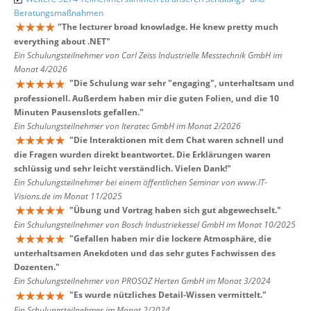
Beratungsmaßnahmen
"
The lecturer broad knowladge. He knew pretty much
everything about .NET
"
Ein Schulungsteilnehmer von Carl Zeiss Industrielle Messtechnik GmbH im
Monat 4/2026
"
Die Schulung war sehr "engaging", unterhaltsam und
professionell. Außerdem haben mir die guten Folien, und die 10
Minuten Pausenslots gefallen.
"
Ein Schulungsteilnehmer von Iteratec GmbH im Monat 2/2026
"
Die Interaktionen mit dem Chat waren schnell und
die Fragen wurden direkt beantwortet. Die Erklärungen waren
schlüssig und sehr leicht verständlich. Vielen Dank!
"
Ein Schulungsteilnehmer bei einem öffentlichen Seminar von www.IT-
Visions.de im Monat 11/2025
"
Übung und Vortrag haben sich gut abgewechselt.
"
Ein Schulungsteilnehmer von Bosch Industriekessel GmbH im Monat 10/2025
"
Gefallen haben mir die lockere Atmosphäre, die
unterhaltsamen Anekdoten und das sehr gutes Fachwissen des
Dozenten.
"
Ein Schulungsteilnehmer von PROSOZ Herten GmbH im Monat 3/2024
"
Es wurde nützliches Detail-Wissen vermittelt.
"
Ein Schulungsteilnehmer im Monat 2/2024