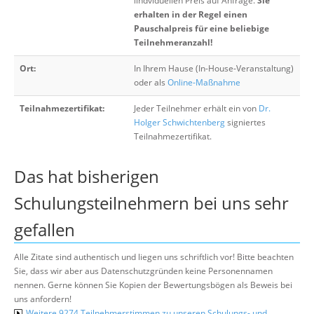
iindviduellen Preis auf Anfrage.
Sie
erhalten in der Regel einen
Pauschalpreis für eine beliebige
Teilnehmeranzahl!
Ort:
In Ihrem Hause (In-House-Veranstaltung)
oder als
Online-Maßnahme
Teilnahmezertifikat:
Jeder Teilnehmer erhält ein von
Dr.
Holger Schwichtenberg
signiertes
Teilnahmezertifikat.
Das hat bisherigen
Schulungsteilnehmern bei uns sehr
gefallen
Alle Zitate sind authentisch und liegen uns schriftlich vor! Bitte beachten
Sie, dass wir aber aus Datenschutzgründen keine Personennamen
nennen. Gerne können Sie Kopien der Bewertungsbögen als Beweis bei
uns anfordern!
Weitere 9274 Teilnehmerstimmen zu unseren Schulungs- und