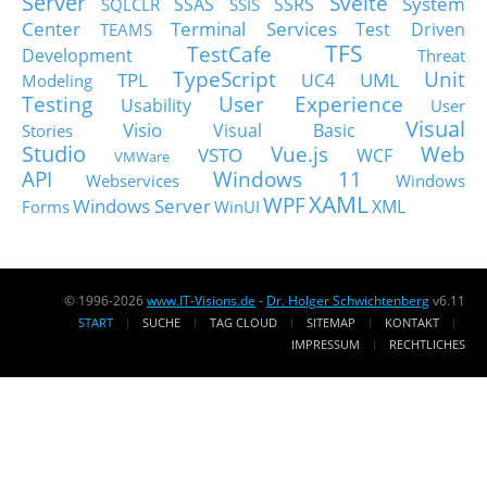
Server
Svelte
System
SSAS
SSRS
SQLCLR
SSIS
Center
Terminal Services
Test Driven
TEAMS
TFS
TestCafe
Development
Threat
TypeScript
Unit
TPL
UML
UC4
Modeling
Testing
User Experience
Usability
User
Visual
Visio
Visual Basic
Stories
Studio
Vue.js
Web
VSTO
WCF
VMWare
API
Windows 11
Webservices
Windows
XAML
WPF
Windows Server
XML
Forms
WinUI
© 1996-2026
www.IT-Visions.de
-
Dr. Holger Schwichtenberg
v6.11
START
SUCHE
TAG CLOUD
SITEMAP
KONTAKT
IMPRESSUM
RECHTLICHES