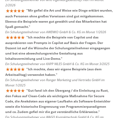
2/2026
"
Mir gefiel die Art und Weise wie Dinge erklärt wurden,
auch Personen ohne großes Vorwissen sind gut mitgekommen.
Ebenso die Beispiele waren gut gewählt und das Mitarbeiten hat
Spaß gemacht.
"
Ein Schulungsteilnehmer von AWENKO GmbH & Co. KG im Monat 1/2026
"
Ich mochte die Beispiele von Copilot und das
ausprobieren von Prompts in Copilot auf Basis der Fragen. Der
Dozent ist auf die Wünsche der Schulungsteilnehmer eingegangen
und bot eine abwechslungsreiche Gestaltung aus
Inhaltsvermittlung und Live-Demo.
"
Ein Schulungsteilnehmer von KAPP NILES GmbH & Co. KG im Monat 3/2025
"
Ich mochte, dass wir eigene Beispiele (aus dem
Arbeitsalltag) verwendet haben.
"
Ein Schulungsteilnehmer von Ranger Marketing und Vertriebs GmbH im
Monat 1/2025
"
Gut fand ich den Übergang / die Einleitung zu Rust,
den Fokus auf Clean-Code als wichtigste Maßnahme für Secure
Code, die Anekdoten aus eigener Laufbahn als Software-Entwickler
sowie die historische Eingrenzung von Programmierparadigmen
und co. Zudem gefiel mir die gut verständliche Erklärweise.
"
Ein Schulungsteilnehmer von WAGO Kontakttechnik GmbH & Co. KG im