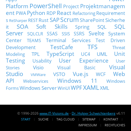
PowerShell
Platform
Projektmanagem
Project
ent
Python
React
PWA
RDP
Requirement
Refactoring
Scrum
SAP
Sicherhe
s
Rust
SharePoint
REST
ReSharper
SOA
SQL
Soft Skills
it
SQL
Spring
Server
Svelte
System
SSAS
SSRS
SQLCLR
SSIS
Center
Terminal Services
Test Driven
TEAMS
TFS
TestCafe
Development
Threat
TypeScript
Unit
TPL
UML
UC4
Modeling
Testing
User Experience
Usability
User
Visual
Visio
Visual Basic
Stories
Studio
Vue.js
Web
VSTO
WCF
VMWare
API
Windows 11
Webservices
Windows
XAML
WPF
Windows Server
XML
Forms
WinUI
© 1996-2026
www.IT-Visions.de
-
Dr. Holger Schwichtenberg
v6.11
START
SUCHE
TAG CLOUD
SITEMAP
KONTAKT
IMPRESSUM
RECHTLICHES