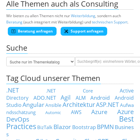
Alle Themen auch als Consulting
Wir bieten zu allen Themen nicht nur
Weiterbildung
, sondern auch
Beratung
(auch integriert mit Weiterbildung) und
technischen Support
.
Beratung anfragen
Support anfragen
Suche
Tag Cloud unserer Themen
.NET
Active
.NET Core
Agil
ADO.NET
Android
Directory
ALM
Android
Architektur
Angular
ASP.NET
Studio
Ansible
Aufwa
Azure
Azure
AWS
ndsschätzung
Automic
Best
DevOps
Practices
Blazor
BPMN
Busines
Bootstrap
BizTalk
s