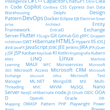
C#
Capacitor
ChatGPT
Clea
Intelligence
C++
Citrix
Copilot
n Code
Cypress
CSS
Data
Cordova
Dart
Design
Delphi
Warehousing
DevOps
Pattern
Docker
Eclipse
Electron
EJB
Enter
Entity
prise Architect
Framework
Exchange
EntraID
Flutter
Git
Go
Server
GitHub
gRPC
FSLogix
Gruppen
HTML5
Hibernate
IIS
J
GWT
HyperV
iOS
richtlinien
JavaScript
ava
JEE
JIRA
JDBC
Jenkins
JPA
JavaFX
jQuer
JSP
KI
JSF
Kanban
Kotlin
Kubern
y
Keycloak
Kryptografie
Linux
LINQ
etes
Machine
MAUI
Microservices
Learning
MFC
Microsoft
Microsoft CRM
Microsoft Access
365
Microsoft
Microsoft Test
Exchange
Microsoft Office
ML.NET
Manager
MongoDB
Multi-
MSI
Nano
MySQL
Threading
MVVM
MVC
Server
node.js
OOA
nHibernate
OIDC
NextJS
OAuth
D
Oracle
OpenAI
OR-
Pattern
Playwright
OWASP
PHP
Power
Mapping
Power
Apps