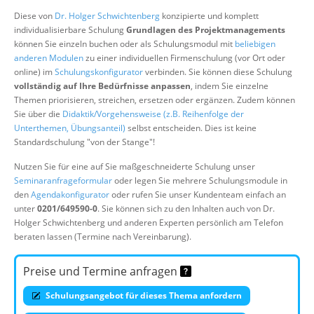
Über uns
Diese von
Dr. Holger Schwichtenberg
konzipierte und komplett
individualisierbare Schulung
Grundlagen des Projektmanagements
Suche
können Sie einzeln buchen oder als Schulungsmodul mit
beliebigen
anderen Modulen
zu einer individuellen Firmenschulung (vor Ort oder
online) im
Schulungskonfigurator
verbinden. Sie können diese Schulung
vollständig auf Ihre Bedürfnisse anpassen
, indem Sie einzelne
Themen priorisieren, streichen, ersetzen oder ergänzen. Zudem können
Sie über die
Didaktik/Vorgehensweise (z.B. Reihenfolge der
Unterthemen, Übungsanteil)
selbst entscheiden. Dies ist keine
Standardschulung "von der Stange"!
Nutzen Sie für eine auf Sie maßgeschneiderte Schulung unser
Seminaranfrageformular
oder legen Sie mehrere Schulungsmodule in
den
Agendakonfigurator
oder rufen Sie unser Kundenteam einfach an
unter
0201/649590-0
. Sie können sich zu den Inhalten auch von Dr.
Holger Schwichtenberg und anderen Experten persönlich am Telefon
beraten lassen (Termine nach Vereinbarung).
Preise und Termine anfragen
Schulungsangebot für dieses Thema anfordern