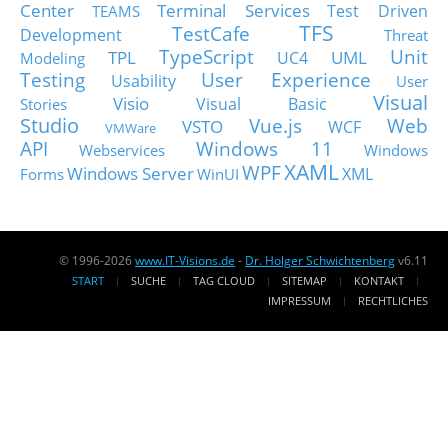
Center
Terminal Services
Test Driven
TEAMS
TFS
TestCafe
Development
Threat
TypeScript
Unit
TPL
UML
UC4
Modeling
Testing
User Experience
Usability
User
Visual
Visio
Visual Basic
Stories
Studio
Vue.js
Web
VSTO
WCF
VMWare
API
Windows 11
Webservices
Windows
XAML
WPF
Windows Server
XML
Forms
WinUI
© 1996-2026
www.IT-Visions.de
-
Dr. Holger Schwichtenberg
v6.11
START
SUCHE
TAG CLOUD
SITEMAP
KONTAKT
IMPRESSUM
RECHTLICHES