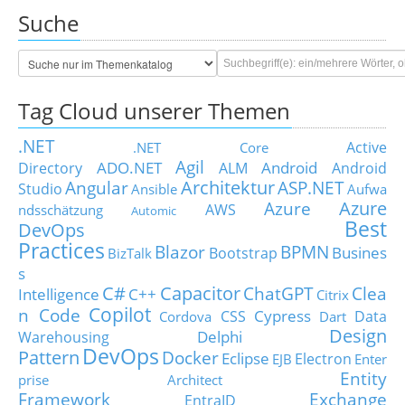
Suche
Tag Cloud unserer Themen
.NET
Active
.NET Core
Agil
ADO.NET
Android
Directory
ALM
Android
Architektur
Angular
ASP.NET
Studio
Ansible
Aufwa
Azure
Azure
AWS
ndsschätzung
Automic
Best
DevOps
Practices
Blazor
BPMN
Busines
Bootstrap
BizTalk
s
C#
Capacitor
ChatGPT
Clea
Intelligence
C++
Citrix
Copilot
n Code
Cypress
CSS
Data
Cordova
Dart
Design
Delphi
Warehousing
DevOps
Pattern
Docker
Eclipse
Electron
EJB
Enter
Entity
prise Architect
Framework
Exchange
EntraID