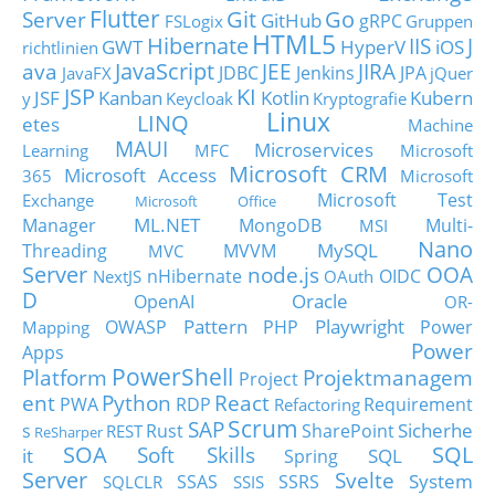
Flutter
Git
Go
Server
GitHub
gRPC
FSLogix
Gruppen
HTML5
Hibernate
IIS
J
GWT
HyperV
iOS
richtlinien
JavaScript
ava
JEE
JIRA
JDBC
Jenkins
JPA
JavaFX
jQuer
JSP
KI
JSF
Kanban
Kotlin
Kubern
y
Keycloak
Kryptografie
Linux
LINQ
etes
Machine
MAUI
Microservices
Learning
MFC
Microsoft
Microsoft CRM
Microsoft Access
365
Microsoft
Microsoft Test
Exchange
Microsoft Office
ML.NET
Manager
MongoDB
Multi-
MSI
Nano
MySQL
Threading
MVVM
MVC
Server
node.js
OOA
nHibernate
OIDC
NextJS
OAuth
D
Oracle
OpenAI
OR-
Pattern
Playwright
OWASP
PHP
Power
Mapping
Power
Apps
PowerShell
Platform
Projektmanagem
Project
ent
Python
React
PWA
RDP
Requirement
Refactoring
Scrum
SAP
Sicherhe
s
Rust
SharePoint
REST
ReSharper
SOA
SQL
Soft Skills
it
SQL
Spring
Server
Svelte
System
SSAS
SSRS
SQLCLR
SSIS