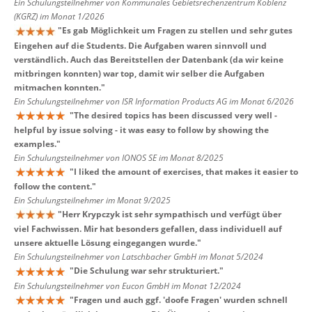
Ein Schulungsteilnehmer von Kommunales Gebietsrechenzentrum Koblenz
(KGRZ) im Monat 1/2026
"
Es gab Möglichkeit um Fragen zu stellen und sehr gutes
Eingehen auf die Students. Die Aufgaben waren sinnvoll und
verständlich. Auch das Bereitstellen der Datenbank (da wir keine
mitbringen konnten) war top, damit wir selber die Aufgaben
mitmachen konnten.
"
Ein Schulungsteilnehmer von ISR Information Products AG im Monat 6/2026
"
The desired topics has been discussed very well -
helpful by issue solving - it was easy to follow by showing the
examples.
"
Ein Schulungsteilnehmer von IONOS SE im Monat 8/2025
"
I liked the amount of exercises, that makes it easier to
follow the content.
"
Ein Schulungsteilnehmer im Monat 9/2025
"
Herr Krypczyk ist sehr sympathisch und verfügt über
viel Fachwissen. Mir hat besonders gefallen, dass individuell auf
unsere aktuelle Lösung eingegangen wurde.
"
Ein Schulungsteilnehmer von Latschbacher GmbH im Monat 5/2024
"
Die Schulung war sehr strukturiert.
"
Ein Schulungsteilnehmer von Eucon GmbH im Monat 12/2024
"
Fragen und auch ggf. 'doofe Fragen' wurden schnell