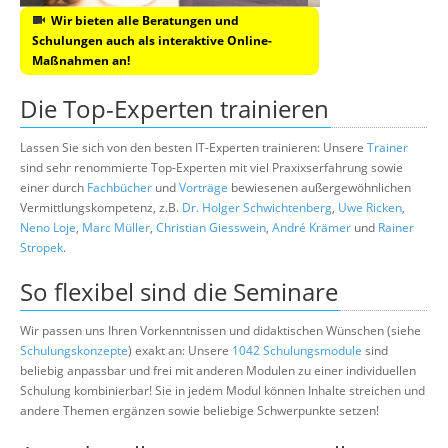
Wir bieten alle Beratungen und
Schulungen auch als interaktive Online-
Maßnahmen an!
Die Top-Experten trainieren
Lassen Sie sich von den besten IT-Experten trainieren: Unsere
Trainer
sind sehr renommierte Top-Experten mit viel Praxixserfahrung sowie
einer durch
Fachbücher
und
Vorträge
bewiesenen außergewöhnlichen
Vermittlungskompetenz, z.B.
Dr. Holger Schwichtenberg
,
Uwe Ricken
,
Neno Loje
,
Marc Müller
,
Christian Giesswein
,
André Krämer
und
Rainer
Stropek
.
So flexibel sind die Seminare
Wir passen uns Ihren Vorkenntnissen und didaktischen Wünschen (siehe
Schulungskonzepte
) exakt an: Unsere
1042 Schulungsmodule
sind
beliebig anpassbar und frei mit anderen Modulen zu einer individuellen
Schulung kombinierbar! Sie in jedem Modul können Inhalte streichen und
andere Themen ergänzen sowie beliebige Schwerpunkte setzen!