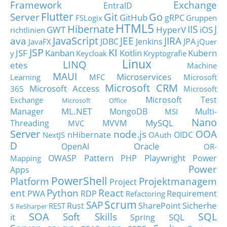
Framework
Exchange
EntraID
Flutter
Git
Go
Server
GitHub
gRPC
FSLogix
Gruppen
HTML5
Hibernate
IIS
J
GWT
HyperV
iOS
richtlinien
JavaScript
ava
JEE
JIRA
JDBC
Jenkins
JPA
JavaFX
jQuer
JSP
KI
JSF
Kanban
Kotlin
Kubern
y
Keycloak
Kryptografie
Linux
LINQ
etes
Machine
MAUI
Microservices
Learning
MFC
Microsoft
Microsoft CRM
Microsoft Access
365
Microsoft
Microsoft Test
Exchange
Microsoft Office
ML.NET
Manager
MongoDB
Multi-
MSI
Nano
MySQL
Threading
MVVM
MVC
Server
node.js
OOA
nHibernate
OIDC
NextJS
OAuth
D
Oracle
OpenAI
OR-
Pattern
Playwright
OWASP
PHP
Power
Mapping
Power
Apps
PowerShell
Platform
Projektmanagem
Project
ent
Python
React
PWA
RDP
Requirement
Refactoring
Scrum
SAP
Sicherhe
s
Rust
SharePoint
REST
ReSharper
SOA
SQL
Soft Skills
it
SQL
Spring