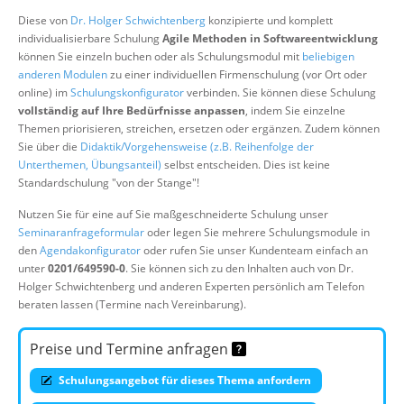
Über uns
Diese von
Dr. Holger Schwichtenberg
konzipierte und komplett
individualisierbare Schulung
Agile Methoden in Softwareentwicklung
Suche
können Sie einzeln buchen oder als Schulungsmodul mit
beliebigen
anderen Modulen
zu einer individuellen Firmenschulung (vor Ort oder
online) im
Schulungskonfigurator
verbinden. Sie können diese Schulung
vollständig auf Ihre Bedürfnisse anpassen
, indem Sie einzelne
Themen priorisieren, streichen, ersetzen oder ergänzen. Zudem können
Sie über die
Didaktik/Vorgehensweise (z.B. Reihenfolge der
Unterthemen, Übungsanteil)
selbst entscheiden. Dies ist keine
Standardschulung "von der Stange"!
Nutzen Sie für eine auf Sie maßgeschneiderte Schulung unser
Seminaranfrageformular
oder legen Sie mehrere Schulungsmodule in
den
Agendakonfigurator
oder rufen Sie unser Kundenteam einfach an
unter
0201/649590-0
. Sie können sich zu den Inhalten auch von Dr.
Holger Schwichtenberg und anderen Experten persönlich am Telefon
beraten lassen (Termine nach Vereinbarung).
Preise und Termine anfragen
Schulungsangebot für dieses Thema anfordern