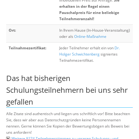
iindviduellen Preis auf Anfrage.
Sie
erhalten in der Regel einen
Pauschalpreis für eine beliebige
Teilnehmeranzahl!
Ort:
In Ihrem Hause (In-House-Veranstaltung)
oder als
Online-Maßnahme
Teilnahmezertifikat:
Jeder Teilnehmer erhält ein von
Dr.
Holger Schwichtenberg
signiertes
Teilnahmezertifikat.
Das hat bisherigen
Schulungsteilnehmern bei uns sehr
gefallen
Alle Zitate sind authentisch und liegen uns schriftlich vor! Bitte beachten
Sie, dass wir aber aus Datenschutzgründen keine Personennamen
nennen. Gerne können Sie Kopien der Bewertungsbögen als Beweis bei
uns anfordern!
Weitere 9274 Teilnehmerstimmen zu unseren Schulungs- und