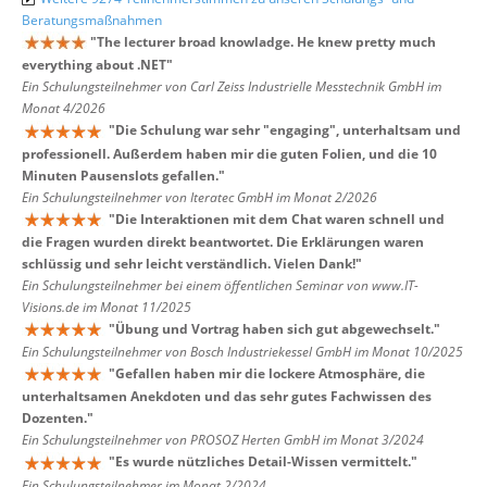
Beratungsmaßnahmen
"
The lecturer broad knowladge. He knew pretty much
everything about .NET
"
Ein Schulungsteilnehmer von Carl Zeiss Industrielle Messtechnik GmbH im
Monat 4/2026
"
Die Schulung war sehr "engaging", unterhaltsam und
professionell. Außerdem haben mir die guten Folien, und die 10
Minuten Pausenslots gefallen.
"
Ein Schulungsteilnehmer von Iteratec GmbH im Monat 2/2026
"
Die Interaktionen mit dem Chat waren schnell und
die Fragen wurden direkt beantwortet. Die Erklärungen waren
schlüssig und sehr leicht verständlich. Vielen Dank!
"
Ein Schulungsteilnehmer bei einem öffentlichen Seminar von www.IT-
Visions.de im Monat 11/2025
"
Übung und Vortrag haben sich gut abgewechselt.
"
Ein Schulungsteilnehmer von Bosch Industriekessel GmbH im Monat 10/2025
"
Gefallen haben mir die lockere Atmosphäre, die
unterhaltsamen Anekdoten und das sehr gutes Fachwissen des
Dozenten.
"
Ein Schulungsteilnehmer von PROSOZ Herten GmbH im Monat 3/2024
"
Es wurde nützliches Detail-Wissen vermittelt.
"
Ein Schulungsteilnehmer im Monat 2/2024