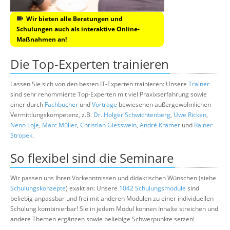
Wir bieten alle Beratungen und
Schulungen auch als interaktive Online-
Maßnahmen an!
Die Top-Experten trainieren
Lassen Sie sich von den besten IT-Experten trainieren: Unsere
Trainer
sind sehr renommierte Top-Experten mit viel Praxixserfahrung sowie
einer durch
Fachbücher
und
Vorträge
bewiesenen außergewöhnlichen
Vermittlungskompetenz, z.B.
Dr. Holger Schwichtenberg
,
Uwe Ricken
,
Neno Loje
,
Marc Müller
,
Christian Giesswein
,
André Krämer
und
Rainer
Stropek
.
So flexibel sind die Seminare
Wir passen uns Ihren Vorkenntnissen und didaktischen Wünschen (siehe
Schulungskonzepte
) exakt an: Unsere
1042 Schulungsmodule
sind
beliebig anpassbar und frei mit anderen Modulen zu einer individuellen
Schulung kombinierbar! Sie in jedem Modul können Inhalte streichen und
andere Themen ergänzen sowie beliebige Schwerpunkte setzen!