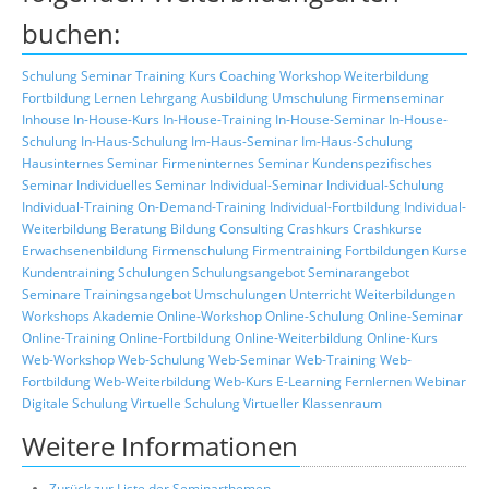
buchen:
Schulung
Seminar
Training
Kurs
Coaching
Workshop
Weiterbildung
Fortbildung
Lernen
Lehrgang
Ausbildung
Umschulung
Firmenseminar
Inhouse
In-House-Kurs
In-House-Training
In-House-Seminar
In-House-
Schulung
In-Haus-Schulung
Im-Haus-Seminar
Im-Haus-Schulung
Hausinternes Seminar
Firmeninternes Seminar
Kundenspezifisches
Seminar
Individuelles Seminar
Individual-Seminar
Individual-Schulung
Individual-Training
On-Demand-Training
Individual-Fortbildung
Individual-
Weiterbildung
Beratung
Bildung
Consulting
Crashkurs
Crashkurse
Erwachsenenbildung
Firmenschulung
Firmentraining
Fortbildungen
Kurse
Kundentraining
Schulungen
Schulungsangebot
Seminarangebot
Seminare
Trainingsangebot
Umschulungen
Unterricht
Weiterbildungen
Workshops
Akademie
Online-Workshop
Online-Schulung
Online-Seminar
Online-Training
Online-Fortbildung
Online-Weiterbildung
Online-Kurs
Web-Workshop
Web-Schulung
Web-Seminar
Web-Training
Web-
Fortbildung
Web-Weiterbildung
Web-Kurs
E-Learning
Fernlernen
Webinar
Digitale Schulung
Virtuelle Schulung
Virtueller Klassenraum
Weitere Informationen
Zurück zur Liste der Seminarthemen