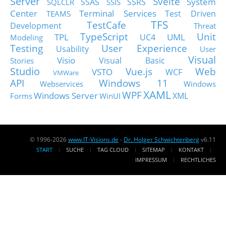
Server
Svelte
System
SSAS
SSRS
SQLCLR
SSIS
Center
Terminal Services
Test Driven
TEAMS
TFS
TestCafe
Development
Threat
TypeScript
Unit
TPL
UML
UC4
Modeling
Testing
User Experience
Usability
User
Visual
Visio
Visual Basic
Stories
Studio
Vue.js
Web
VSTO
WCF
VMWare
API
Windows 11
Webservices
Windows
XAML
WPF
Windows Server
XML
Forms
WinUI
© 1996-2026
www.IT-Visions.de
-
Dr. Holger Schwichtenberg
v6.11
START
SUCHE
TAG CLOUD
SITEMAP
KONTAKT
IMPRESSUM
RECHTLICHES