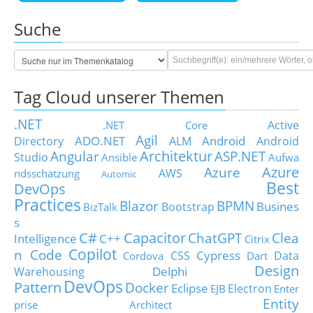
Suche
Tag Cloud unserer Themen
.NET
Active
.NET Core
Agil
ADO.NET
Android
Directory
ALM
Android
Architektur
Angular
ASP.NET
Studio
Ansible
Aufwa
Azure
Azure
AWS
ndsschätzung
Automic
Best
DevOps
Practices
Blazor
BPMN
Busines
Bootstrap
BizTalk
s
C#
Capacitor
ChatGPT
Clea
Intelligence
C++
Citrix
Copilot
n Code
Cypress
CSS
Data
Cordova
Dart
Design
Delphi
Warehousing
DevOps
Pattern
Docker
Eclipse
Electron
EJB
Enter
Entity
prise Architect