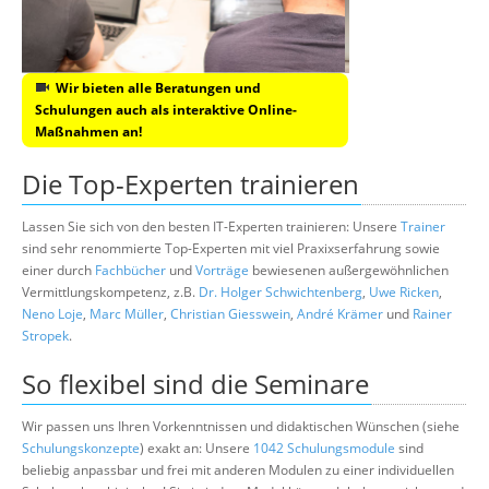
Wir bieten alle Beratungen und
Schulungen auch als interaktive Online-
Maßnahmen an!
Die Top-Experten trainieren
Lassen Sie sich von den besten IT-Experten trainieren: Unsere
Trainer
sind sehr renommierte Top-Experten mit viel Praxixserfahrung sowie
einer durch
Fachbücher
und
Vorträge
bewiesenen außergewöhnlichen
Vermittlungskompetenz, z.B.
Dr. Holger Schwichtenberg
,
Uwe Ricken
,
Neno Loje
,
Marc Müller
,
Christian Giesswein
,
André Krämer
und
Rainer
Stropek
.
So flexibel sind die Seminare
Wir passen uns Ihren Vorkenntnissen und didaktischen Wünschen (siehe
Schulungskonzepte
) exakt an: Unsere
1042 Schulungsmodule
sind
beliebig anpassbar und frei mit anderen Modulen zu einer individuellen