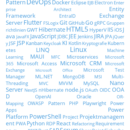
DevOps
Pattern
Docker
Eclipse
Electron
EJB
Enter
Entity
prise Architect
Framework
Exchange
EntraID
Flutter
Git
Go
Server
GitHub
gRPC
FSLogix
Gruppen
HTML5
Hibernate
IIS
J
GWT
HyperV
iOS
richtlinien
JavaScript
ava
JEE
JIRA
JDBC
Jenkins
JPA
JavaFX
jQuer
JSP
KI
JSF
Kanban
Kotlin
Kubern
y
Keycloak
Kryptografie
Linux
LINQ
etes
Machine
MAUI
Microservices
Learning
MFC
Microsoft
Microsoft CRM
Microsoft Access
365
Microsoft
Microsoft Test
Exchange
Microsoft Office
ML.NET
Manager
MongoDB
Multi-
MSI
Nano
MySQL
Threading
MVVM
MVC
Server
node.js
OOA
nHibernate
OIDC
NextJS
OAuth
D
Oracle
OpenAI
OR-
Pattern
Playwright
OWASP
PHP
Power
Mapping
Power
Apps
PowerShell
Platform
Projektmanagem
Project
ent
Python
React
PWA
RDP
Requirement
Refactoring
Scrum