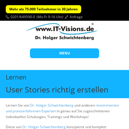
Mehr als 75.000 Teilnehmer in 30 Jahren
0201/649590-0
(Mo-Fr 9-16 Uhr)
Anfrage
MENU
Start
Lernen
Themen
User Stories richtig erstellen
Beratung
Individuelle Schulungen
Lernen Sie von
Dr. Holger Schwichtenberg
und anderen
renommierten
und praxiserfahrenen Experten
in genau auf Sie zugeschnittenen
Offene Seminare
individuellen Schulungen, Trainings und Workshops!
Wissen
Diese von
Dr. Holger Schwichtenberg
konzipierte und komplett