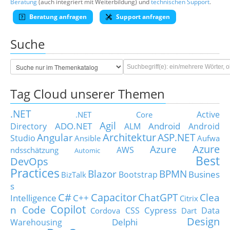
Beratung
(auch integriert mit Weiterbildung) und
technischen Support
.
Beratung anfragen
Support anfragen
Suche
Tag Cloud unserer Themen
.NET
Active
.NET Core
Agil
ADO.NET
Android
Directory
ALM
Android
Architektur
Angular
ASP.NET
Studio
Ansible
Aufwa
Azure
Azure
AWS
ndsschätzung
Automic
Best
DevOps
Practices
Blazor
BPMN
Busines
Bootstrap
BizTalk
s
C#
Capacitor
ChatGPT
Clea
Intelligence
C++
Citrix
Copilot
n Code
Cypress
CSS
Data
Cordova
Dart
Design
Delphi
Warehousing