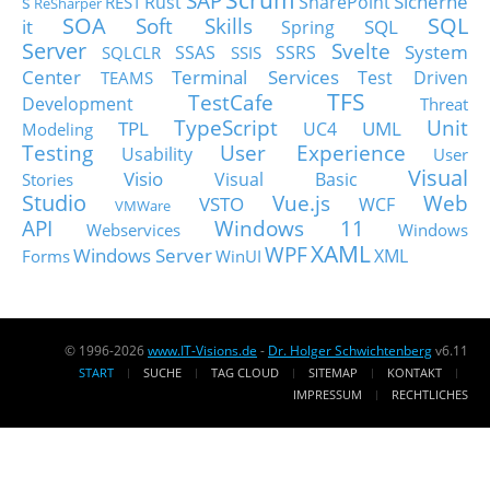
SAP
Sicherhe
s
Rust
SharePoint
REST
ReSharper
SOA
SQL
Soft Skills
it
SQL
Spring
Server
Svelte
System
SSAS
SSRS
SQLCLR
SSIS
Center
Terminal Services
Test Driven
TEAMS
TFS
TestCafe
Development
Threat
TypeScript
Unit
TPL
UML
UC4
Modeling
Testing
User Experience
Usability
User
Visual
Visio
Visual Basic
Stories
Studio
Vue.js
Web
VSTO
WCF
VMWare
API
Windows 11
Webservices
Windows
XAML
WPF
Windows Server
XML
Forms
WinUI
© 1996-2026
www.IT-Visions.de
-
Dr. Holger Schwichtenberg
v6.11
START
SUCHE
TAG CLOUD
SITEMAP
KONTAKT
IMPRESSUM
RECHTLICHES