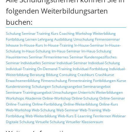
folgenden Weiterbildungsarten
buchen:
Schulung
Seminar
Training
Kurs
Coaching
Workshop
Weiterbildung
Fortbildung
Lernen
Lehrgang
Ausbildung
Umschulung
Firmenseminar
Inhouse
In-House-Kurs
In-House-Training
In-House-Seminar
In-House-
Schulung
In-Haus-Schulung
Im-Haus-Seminar
Im-Haus-Schulung
Hausinternes Seminar
Firmeninternes Seminar
Kundenspezifisches
Seminar
Individuelles Seminar
Individual-Seminar
Individual-Schulung
Individual-Training
On-Demand-Training
Individual-Fortbildung
Individual-
Weiterbildung
Beratung
Bildung
Consulting
Crashkurs
Crashkurse
Erwachsenenbildung
Firmenschulung
Firmentraining
Fortbildungen
Kurse
Kundentraining
Schulungen
Schulungsangebot
Seminarangebot
Seminare
Trainingsangebot
Umschulungen
Unterricht
Weiterbildungen
Workshops
Akademie
Online-Workshop
Online-Schulung
Online-Seminar
Online-Training
Online-Fortbildung
Online-Weiterbildung
Online-Kurs
Web-Workshop
Web-Schulung
Web-Seminar
Web-Training
Web-
Fortbildung
Web-Weiterbildung
Web-Kurs
E-Learning
Fernlernen
Webinar
Digitale Schulung
Virtuelle Schulung
Virtueller Klassenraum