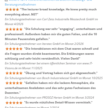
Beratungsmaßnahmen
"
The lecturer broad knowladge. He knew pretty much
everything about .NET
"
Ein Schulungsteilnehmer von Carl Zeiss Industrielle Messtechnik GmbH im
Monat 4/2026
"
Die Schulung war sehr "engaging", unterhaltsam und
professionell. Außerdem haben mir die guten Folien, und die 10
Minuten Pausenslots gefallen.
"
Ein Schulungsteilnehmer von Iteratec GmbH im Monat 2/2026
"
Die Interaktionen mit dem Chat waren schnell und
die Fragen wurden direkt beantwortet. Die Erklärungen waren
schlüssig und sehr leicht verständlich. Vielen Dank!
"
Ein Schulungsteilnehmer bei einem öffentlichen Seminar von www.IT-
Visions.de im Monat 11/2025
"
Übung und Vortrag haben sich gut abgewechselt.
"
Ein Schulungsteilnehmer von Bosch Industriekessel GmbH im Monat 10/2025
"
Gefallen haben mir die lockere Atmosphäre, die
unterhaltsamen Anekdoten und das sehr gutes Fachwissen des
Dozenten.
"
Ein Schulungsteilnehmer von PROSOZ Herten GmbH im Monat 3/2024
"
Es wurde nützliches Detail-Wissen vermittelt.
"
Ein Schulungsteilnehmer im Monat 2/2024