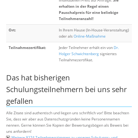
iindviduellen Preis auf Anfrage.
Sie
erhalten in der Regel einen
Pauschalpreis für eine beliebige
Teilnehmeranzahl!
Ort:
In Ihrem Hause (In-House-Veranstaltung)
oder als
Online-Maßnahme
Teilnahmezertifikat:
Jeder Teilnehmer erhält ein von
Dr.
Holger Schwichtenberg
signiertes
Teilnahmezertifikat.
Das hat bisherigen
Schulungsteilnehmern bei uns sehr
gefallen
Alle Zitate sind authentisch und liegen uns schriftlich vor! Bitte beachten
Sie, dass wir aber aus Datenschutzgründen keine Personennamen
nennen. Gerne können Sie Kopien der Bewertungsbögen als Beweis bei
uns anfordern!
Weitere 9274 Teilnehmerstimmen zu unseren Schulungs- und