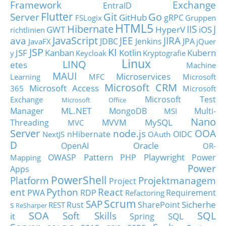
Framework
Exchange
EntraID
Flutter
Git
Go
Server
GitHub
gRPC
FSLogix
Gruppen
HTML5
Hibernate
IIS
J
GWT
HyperV
iOS
richtlinien
JavaScript
ava
JEE
JIRA
JDBC
Jenkins
JPA
JavaFX
jQuer
JSP
KI
JSF
Kanban
Kotlin
Kubern
y
Keycloak
Kryptografie
Linux
LINQ
etes
Machine
MAUI
Microservices
Learning
MFC
Microsoft
Microsoft CRM
Microsoft Access
365
Microsoft
Microsoft Test
Exchange
Microsoft Office
ML.NET
Manager
MongoDB
Multi-
MSI
Nano
MySQL
Threading
MVVM
MVC
Server
node.js
OOA
nHibernate
OIDC
NextJS
OAuth
D
Oracle
OpenAI
OR-
Pattern
Playwright
OWASP
PHP
Power
Mapping
Power
Apps
PowerShell
Platform
Projektmanagem
Project
ent
Python
React
PWA
RDP
Requirement
Refactoring
Scrum
SAP
Sicherhe
s
Rust
SharePoint
REST
ReSharper
SOA
SQL
Soft Skills
it
SQL
Spring