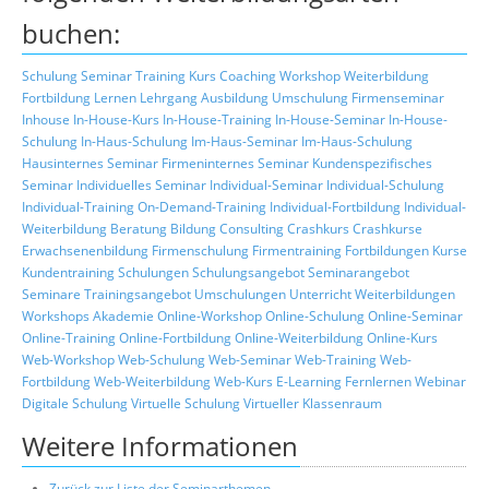
buchen:
Schulung
Seminar
Training
Kurs
Coaching
Workshop
Weiterbildung
Fortbildung
Lernen
Lehrgang
Ausbildung
Umschulung
Firmenseminar
Inhouse
In-House-Kurs
In-House-Training
In-House-Seminar
In-House-
Schulung
In-Haus-Schulung
Im-Haus-Seminar
Im-Haus-Schulung
Hausinternes Seminar
Firmeninternes Seminar
Kundenspezifisches
Seminar
Individuelles Seminar
Individual-Seminar
Individual-Schulung
Individual-Training
On-Demand-Training
Individual-Fortbildung
Individual-
Weiterbildung
Beratung
Bildung
Consulting
Crashkurs
Crashkurse
Erwachsenenbildung
Firmenschulung
Firmentraining
Fortbildungen
Kurse
Kundentraining
Schulungen
Schulungsangebot
Seminarangebot
Seminare
Trainingsangebot
Umschulungen
Unterricht
Weiterbildungen
Workshops
Akademie
Online-Workshop
Online-Schulung
Online-Seminar
Online-Training
Online-Fortbildung
Online-Weiterbildung
Online-Kurs
Web-Workshop
Web-Schulung
Web-Seminar
Web-Training
Web-
Fortbildung
Web-Weiterbildung
Web-Kurs
E-Learning
Fernlernen
Webinar
Digitale Schulung
Virtuelle Schulung
Virtueller Klassenraum
Weitere Informationen
Zurück zur Liste der Seminarthemen