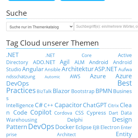
Suche
Tag Cloud unserer Themen
.NET
Active
.NET Core
Agil
ADO.NET
Android
Directory
ALM
Android
Architektur
Angular
ASP.NET
Studio
Ansible
Aufwa
Azure
Azure
AWS
ndsschätzung
Automic
Best
DevOps
Practices
Blazor
BPMN
Busines
Bootstrap
BizTalk
s
C#
Capacitor
ChatGPT
Clea
Intelligence
C++
Citrix
Copilot
n Code
Cypress
CSS
Data
Cordova
Dart
Design
Delphi
Warehousing
DevOps
Pattern
Docker
Eclipse
Electron
EJB
Enter
Entity
prise Architect