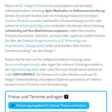
Über uns
Diese von
Dr. Holger Schwichtenberg
konzipierte und komplett
individualisierbare Schulung
Agile Methoden in Softwareentwicklung
Suche
können Sie einzeln buchen oder als Schulungsmodul mit
beliebigen
anderen Modulen
zu einer individuellen Firmenschulung (vor Ort oder
online) im
Schulungskonfigurator
verbinden. Sie können diese Schulung
vollständig auf Ihre Bedürfnisse anpassen
, indem Sie einzelne
Themen priorisieren, streichen, ersetzen oder ergänzen. Zudem können
Sie über die
Didaktik/Vorgehensweise (z.B. Reihenfolge der
Unterthemen, Übungsanteil)
selbst entscheiden. Dies ist keine
Standardschulung "von der Stange"!
Nutzen Sie für eine auf Sie maßgeschneiderte Schulung unser
Seminaranfrageformular
oder legen Sie mehrere Schulungsmodule in
den
Agendakonfigurator
oder rufen Sie unser Kundenteam einfach an
unter
0201/649590-0
. Sie können sich zu den Inhalten auch von Dr.
Holger Schwichtenberg und anderen Experten persönlich am Telefon
beraten lassen (Termine nach Vereinbarung).
Preise und Termine anfragen
Schulungsangebot für dieses Thema anfordern