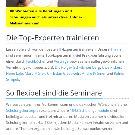
Wir bieten alle Beratungen und
Schulungen auch als interaktive Online-
Maßnahmen an!
Die Top-Experten trainieren
Lassen Sie sich von den besten IT-Experten trainieren: Unsere
Trainer
sind sehr renommierte Top-Experten mit viel Praxixserfahrung sowie
einer durch
Fachbücher
und
Vorträge
bewiesenen außergewöhnlichen
Vermittlungskompetenz, z.B.
Dr. Holger Schwichtenberg
,
Uwe Ricken
,
Neno Loje
,
Marc Müller
,
Christian Giesswein
,
André Krämer
und
Rainer
Stropek
.
So flexibel sind die Seminare
Wir passen uns Ihren Vorkenntnissen und didaktischen Wünschen (siehe
Schulungskonzepte
) exakt an: Unsere
1042 Schulungsmodule
sind
beliebig anpassbar und frei mit anderen Modulen zu einer individuellen
Schulung kombinierbar! Sie in jedem Modul können Inhalte streichen und
andere Themen ergänzen sowie beliebige Schwerpunkte setzen!