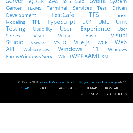
Server
Svelte
System
SSAS
SSRS
SQLCLR
SSIS
Center
Terminal Services
Test Driven
TEAMS
TFS
TestCafe
Development
Threat
TypeScript
Unit
TPL
UML
UC4
Modeling
Testing
User Experience
Usability
User
Visual
Visio
Visual Basic
Stories
Studio
Vue.js
Web
VSTO
WCF
VMWare
API
Windows 11
Webservices
Windows
XAML
WPF
Windows Server
XML
Forms
WinUI
© 1996-2026
www.IT-Visions.de
-
Dr. Holger Schwichtenberg
v6.11
START
SUCHE
TAG CLOUD
SITEMAP
KONTAKT
IMPRESSUM
RECHTLICHES